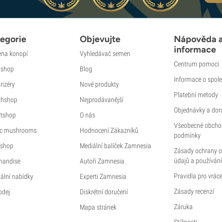
egorie
Objevujte
Nápověda 
informace
na konopí
Vyhledávač semen
Centrum pomoci
shop
Blog
Informace o spole
rizéry
Nové produkty
Platební metody
thshop
Nejprodávanější
Objednávky a dor
tshop
O nás
Všeobecné obcho
c mushrooms
Hodnocení Zákazníků
podmínky
shop
Mediální balíček Zamnesia
Zásady ochrany 
údajů a používání
handise
Autoři Zamnesia
Pravidla pro vráce
ální nabídky
Experti Zamnesia
Zásady recenzí
odej
Diskrétní doručení
Záruka
Mapa stránek
Stížnosti