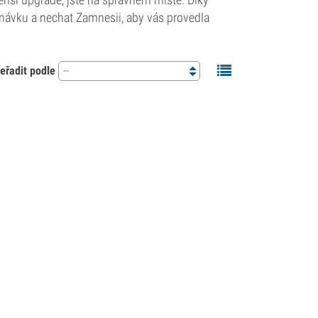
dnávku a nechat Zamnesii, aby vás provedla
eřadit podle
--