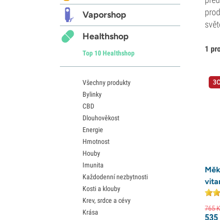
prod
Vaporshop
svě
Healthshop
1 pr
Top 10 Healthshop
30
Všechny produkty
Bylinky
CBD
Dlouhověkost
Energie
Hmotnost
Houby
Imunita
Měk
Každodenní nezbytnosti
vit
Kosti a klouby
Krev, srdce a cévy
765
K
Krása
535