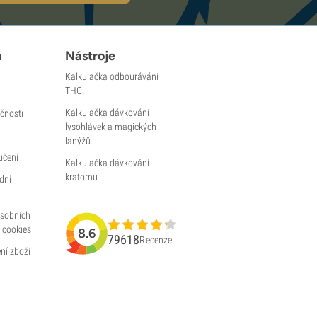
a
Nástroje
Kalkulačka odbourávání
THC
Kalkulačka dávkování
čnosti
lysohlávek a magických
lanýžů
učení
Kalkulačka dávkování
kratomu
dní
osobních
 cookies
8.6
79618
Recenze
ní zboží