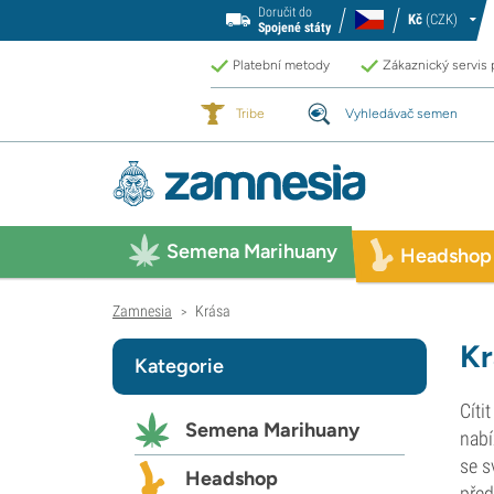
Doručit do
Kč
(CZK)
Spojené státy
Platební metody
Zákaznický servis
Tribe
Vyhledávač semen
Semena Marihuany
Headshop
Zamnesia
Krása
>
Kr
Kategorie
Cíti
Semena Marihuany
nabí
se s
Headshop
před