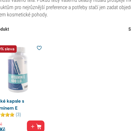
uktům pro nejrůznější preference a potřeby stačí jen zadat obje
tem kosmetické pohody.
odukt
S
% sleva
ké kapsle s
amínem E
(3)
č
Kč