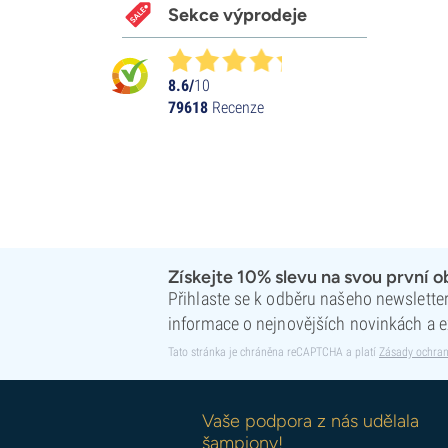
Sekce výprodeje
8.6/
10
79618
Recenze
Získejte 10% slevu na svou první 
Přihlaste se k odběru našeho newsletteru
informace o nejnovějších novinkách a e
Tato stránka je chráněna reCAPTCHA a platí
Zásady ochran
Vaše podpora z nás udělala
šampiony!