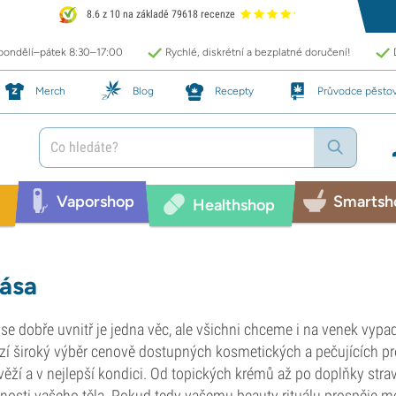
8.6 z 10 na základě 79618 recenze
 pondělí–pátek 8:30–17:00
Rychlé, diskrétní a bezplatné doručení!
Merch
Blog
Recepty
Průvodce pěsto
Vaporshop
Smartsh
Healthshop
ása
t se dobře uvnitř je jedna věc, ale všichni chceme i na venek vy
zí široký výběr cenově dostupných kosmetických a pečujících pr
věží a v nejlepší kondici. Od topických krémů až po doplňky stra
nosti vašeho těla. Pokud tedy vašemu beauty rituálu prospěje m