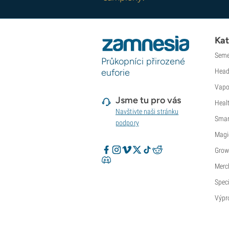
Kat
Seme
Průkopníci přirozené
euforie
Head
Vapo
Jsme tu pro vás
Heal
Navštivte naši stránku
Smar
podpory
Magi
Grow
Merc
Speci
Výpr