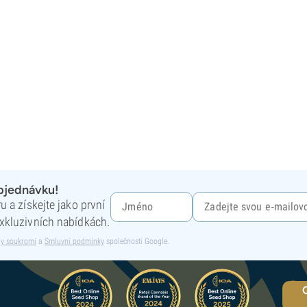
objednávku!
 a získejte jako první
xkluzivních nabídkách.
y soukromí
a
Smluvní podmínky
společnosti Google.