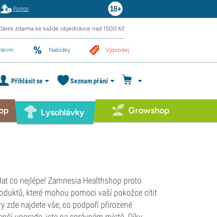
Pomoc
Dárek zdarma ke každé objednávce nad 1500 Kč
váním
Nabídky
Výprodej
Přihlásit se
Seznam přání
op
Growshop
Lysohlávky
padat co nejlépe! Zamnesia Healthshop proto
oduktů, které mohou pomoci vaší pokožce cítit
vy zde najdete vše, co podpoří přirozené
enší upgrade, jste na správném místě. Díky