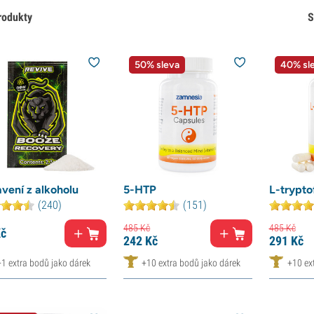
rodukty
S
50% sleva
40% sl
vení z alkoholu
5-HTP
L-trypto
(240)
(151)
485
Kč
485
Kč
č
242
Kč
291
Kč
+1 extra bodů jako dárek
+10 extra bodů jako dárek
+10 ex