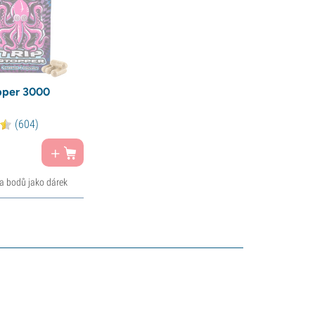
pper 3000
(604)
ra bodů jako dárek