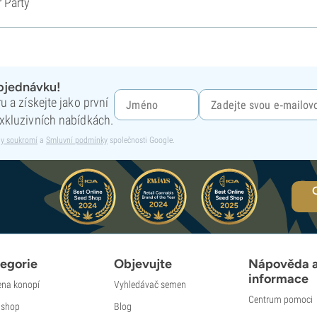
r Party
objednávku!
 a získejte jako první
xkluzivních nabídkách.
y soukromí
a
Smluvní podmínky
společnosti Google.
egorie
Objevujte
Nápověda 
informace
na konopí
Vyhledávač semen
Centrum pomoci
shop
Blog