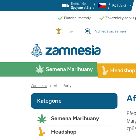
Doručit do
Kč
(CZK)
Spojené státy
Platební metody
Zákaznický servis
Tribe
Vyhledávač semen
Semena Marihuany
Headshop
Zamnesia
After Party
>
Af
Kategorie
Přep
Semena Marihuany
Mary
způs
Headshop