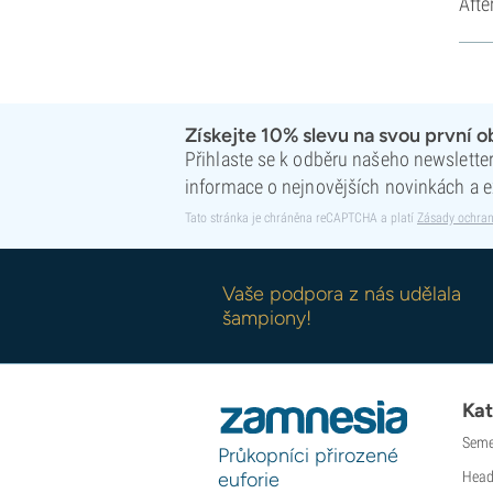
Afte
Získejte 10% slevu na svou první 
Přihlaste se k odběru našeho newsletteru
informace o nejnovějších novinkách a e
Tato stránka je chráněna reCAPTCHA a platí
Zásady ochran
Vaše podpora z nás udělala
šampiony!
Kat
Seme
Průkopníci přirozené
euforie
Head