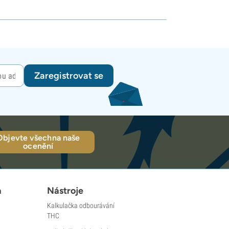
Zaregistrovat se
Objevte všechna naše
ocenění
a
Nástroje
Kalkulačka odbourávání
THC