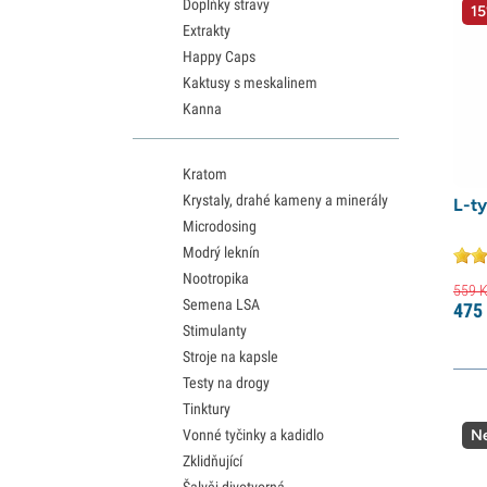
Doplňky stravy
15
Extrakty
Happy Caps
Kaktusy s meskalinem
Kanna
Kratom
Krystaly, drahé kameny a minerály
L-ty
Microdosing
Modrý leknín
Nootropika
559
K
Semena LSA
475
Stimulanty
Stroje na kapsle
Testy na drogy
Tinktury
Vonné tyčinky a kadidlo
Ne
Zklidňující
Šalvěj divotvorná