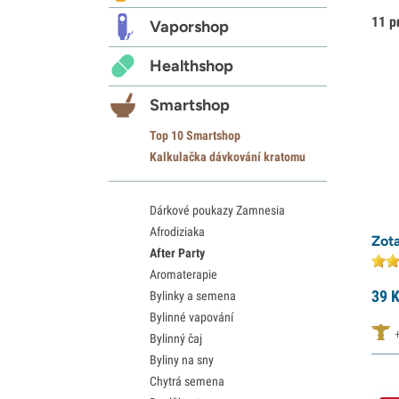
11 p
Vaporshop
Healthshop
Smartshop
Top 10 Smartshop
Kalkulačka dávkování kratomu
Dárkové poukazy Zamnesia
Afrodiziaka
Zota
After Party
Aromaterapie
39
K
Bylinky a semena
Bylinné vapování
Bylinný čaj
Byliny na sny
Chytrá semena