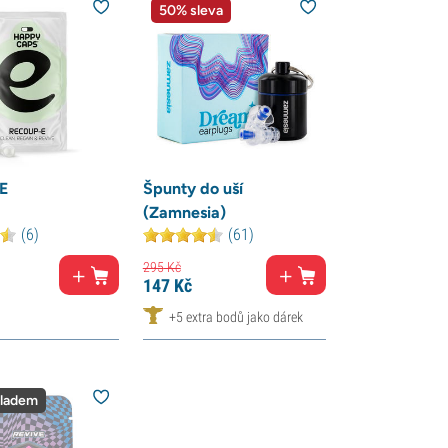
50% sleva
E
Špunty do uší
(Zamnesia)
(6)
(61)
295
Kč
147
Kč
+5 extra bodů jako dárek
kladem