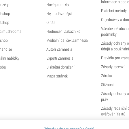
Informace o spole
rizéry
Nové produkty
Platební metody
thshop
Nejprodávanější
Objednávky a dor
tshop
O nás
Všeobecné obcho
c mushrooms
Hodnocení Zákazníků
podmínky
shop
Mediální balíček Zamnesia
Zásady ochrany 
údajů a používání
handise
Autoři Zamnesia
Pravidla pro vráce
ální nabídky
Experti Zamnesia
Zásady recenzí
odej
Diskrétní doručení
Záruka
Mapa stránek
Stížnosti
Zásady ochrany a
práv
Zásady redakční 
ověřování faktů