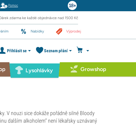
Pomoc
Dárek zdarma ke každé objednávce nad 1500 Kč
váním
Nabídky
Výprodej
Přihlásit se
Seznam přání
op
Growshop
Lysohlávky
íky. V nouzi sice dokáže pořádně silné Bloody
ovinu dalším alkoholem“ není lékařsky uznávaný