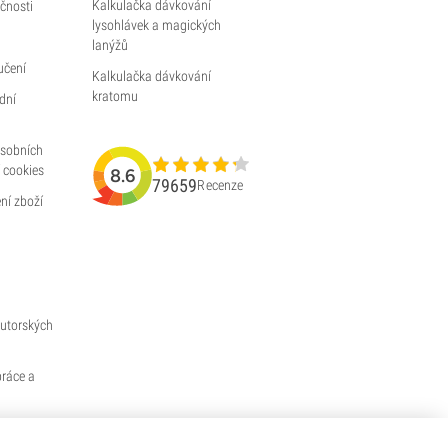
Kalkulačka dávkování
čnosti
lysohlávek a magických
lanýžů
učení
Kalkulačka dávkování
kratomu
dní
osobních
 cookies
8.6
79659
Recenze
ní zboží
utorských
práce a