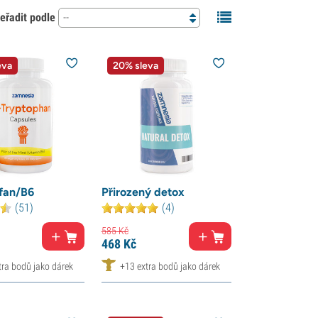
eřadit podle
--
eva
20% sleva
fan/B6
Přirozený detox
(51)
(4)
585
Kč
468
Kč
tra bodů jako dárek
+13 extra bodů jako dárek