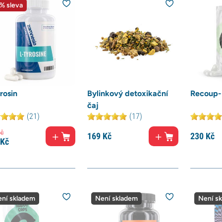
% sleva
rosin
Bylinkový detoxikační
Recoup-
čaj
(21)
(17)
č
169
Kč
230
Kč
Kč
ní skladem
Není skladem
Není s