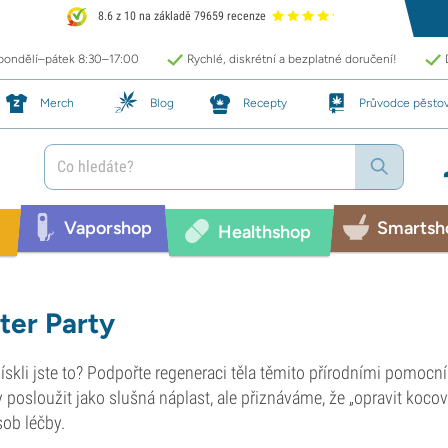
8.6 z 10 na základě 79659 recenze
 pondělí–pátek 8:30–17:00
Rychlé, diskrétní a bezplatné doručení!
Merch
Blog
Recepty
Průvodce pěsto
Vaporshop
Smartsh
Healthshop
ter Party
ískli jste to? Podpořte regeneraci těla těmito přírodními pomocn
 posloužit jako slušná náplast, ale přiznáváme, že „opravit koc
ob léčby.