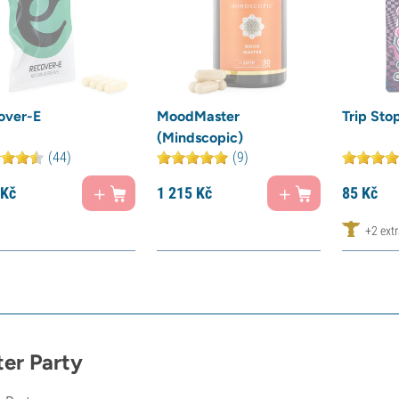
over-E
MoodMaster
Trip Sto
(Mindscopic)
(44)
(9)
Kč
1 215
Kč
85
Kč
+2 ext
ter Party