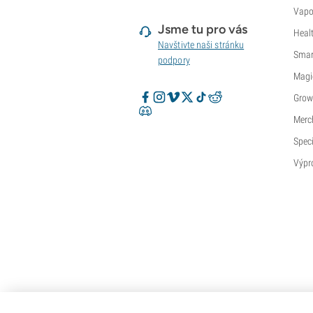
Vapo
Jsme tu pro vás
Heal
Navštivte naši stránku
Smar
podpory
Magi
Grow
Merc
Speci
Výpr