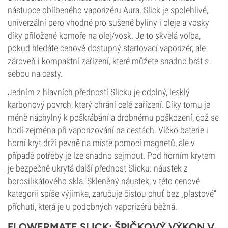
nástupce oblíbeného vaporizéru Aura. Slick je spolehlivé,
univerzální pero vhodné pro sušené byliny i oleje a vosky
díky přiložené komoře na olej/vosk. Je to skvělá volba,
pokud hledáte cenově dostupný startovací vaporizér, ale
zároveň i kompaktní zařízení, které můžete snadno brát s
sebou na cesty.
Jedním z hlavních předností Slicku je odolný, lesklý
karbonový povrch, který chrání celé zařízení. Díky tomu je
méně náchylný k poškrábání a drobnému poškození, což se
hodí zejména při vaporizování na cestách. Víčko baterie i
horní kryt drží pevně na místě pomocí magnetů, ale v
případě potřeby je lze snadno sejmout. Pod horním krytem
je bezpečně ukrytá další přednost Slicku: náustek z
borosilikátového skla. Skleněný náustek, v této cenové
kategorii spíše výjimka, zaručuje čistou chuť bez „plastové“
příchuti, která je u podobných vaporizérů běžná.
FLOWERMATE SLICK: ŠPIČKOVÝ VÝKON V