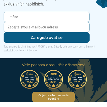
exkluzivních nabídkách.
Zaregistrovat se
Tato stránka je chráněna reCAPTCHA a platí
Zásady ochrany soukromí
a
Smluvní
podmínky
společnosti Google.
Vaše podpora z nás udělala šampiony!
Objevte všechna naše
ocenění