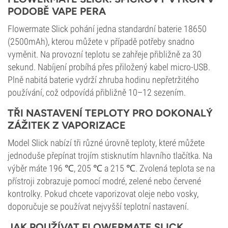
PODOBĚ VAPE PERA
Flowermate Slick pohání jedna standardní baterie 18650
(2500mAh), kterou můžete v případě potřeby snadno
vyměnit. Na provozní teplotu se zahřeje přibližně za 30
sekund. Nabíjení probíhá přes přiložený kabel micro-USB.
Plně nabitá baterie vydrží zhruba hodinu nepřetržitého
používání, což odpovídá přibližně 10–12 sezením.
TŘI NASTAVENÍ TEPLOTY PRO DOKONALÝ
ZÁŽITEK Z VAPORIZACE
Model Slick nabízí tři různé úrovně teploty, které můžete
jednoduše přepínat trojím stisknutím hlavního tlačítka. Na
výběr máte 196 ℃, 205 ℃ a 215 ℃. Zvolená teplota se na
přístroji zobrazuje pomocí modré, zelené nebo červené
kontrolky. Pokud chcete vaporizovat oleje nebo vosky,
doporučuje se používat nejvyšší teplotní nastavení.
JAK POUŽÍVAT FLOWERMATE SLICK