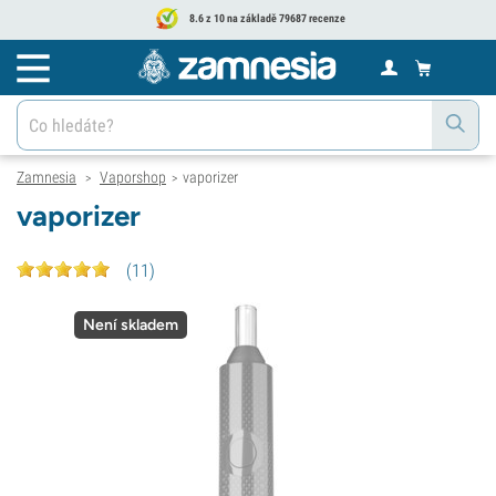
8.6 z 10 na základě 79687 recenze
Zamnesia
Vaporshop
vaporizer
>
>
vaporizer
(
11
)
Není skladem