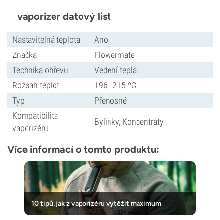
vaporizer datový list
Nastavitelná teplota
Ano
Značka
Flowermate
Technika ohřevu
Vedení tepla
Rozsah teplot
196–215 ºC
Typ
Přenosné
Kompatibilita
Bylinky, Koncentráty
vaporizéru
Více informací o tomto produktu:
10 tipů, jak z vaporizéru vytěžit maximum