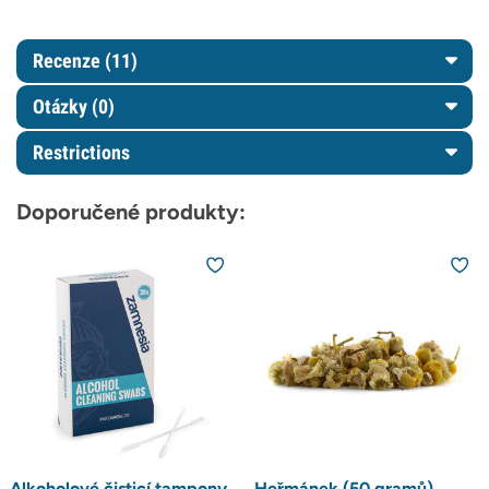
Recenze (11)
Otázky
(0)
Restrictions
Doporučené produkty:
Alkoholové čisticí tampony
Heřmánek (50 gramů)