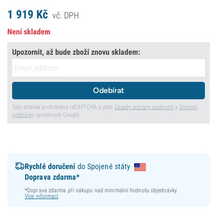
1 919
Kč
vč. DPH
Není skladem
Upozornit, až bude zboží znovu skladem:
Odebírat
Tato stránka je chráněna reCAPTCHA a platí
Zásady ochrany soukromí
a
Smluvní
podmínky
společnosti Google.
Rychlé doručení
do Spojené státy
Doprava zdarma*
*Doprava zdarma při nákupu nad minimální hodnotu objednávky.
Více informací
.