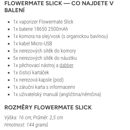
FLOWERMATE SLICK — CO NAJDETE V
BALENÍ
1x vaporizer Flowermate Slick
1x baterie 18650 2500mAh
1x komora na olej/vosk (s organickou bavlnou)
1x kabel Micro-USB
5x nerezových sítěk do komory
5x nerezových sítěk do náustku
1x pěchovací nástroj a
dabber
1x čisticí kartáček
1x nerezová kapsle (pod)
1x záruční karta s informacemi
1x uživatelský manuál (angličtina/němčina)
ROZMĚRY FLOWERMATE SLICK
Výška: 16 cm; Průměr: 2,5 cm
Hmotnost: 144 gramů