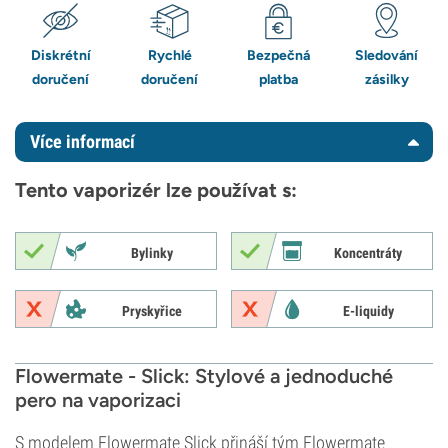
Diskrétní
Rychlé
Bezpečná
Sledování
doručení
doručení
platba
zásilky
Více informací
Tento vaporizér lze používat s:
Bylinky
Koncentráty
Pryskyřice
E-liquidy
Flowermate - Slick: Stylové a jednoduché
pero na vaporizaci
S modelem Flowermate Slick přináší tým Flowermate