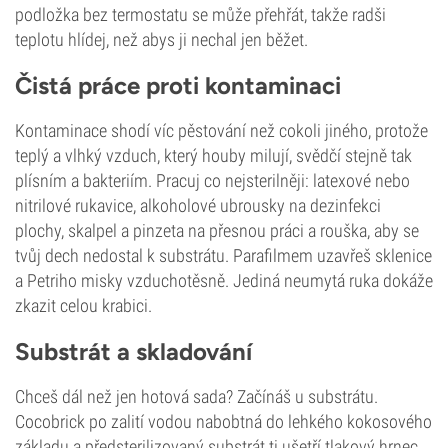
podložka bez termostatu se může přehřát, takže radši
teplotu hlídej, než abys ji nechal jen běžet.
Čistá práce proti kontaminaci
Kontaminace shodí víc pěstování než cokoli jiného, protože
teplý a vlhký vzduch, který houby milují, svědčí stejně tak
plísním a bakteriím. Pracuj co nejsterilněji: latexové nebo
nitrilové rukavice, alkoholové ubrousky na dezinfekci
plochy, skalpel a pinzeta na přesnou práci a rouška, aby se
tvůj dech nedostal k substrátu. Parafilmem uzavřeš sklenice
a Petriho misky vzduchotěsně. Jediná neumytá ruka dokáže
zkazit celou krabici.
Substrát a skladování
Chceš dál než jen hotová sada? Začínáš u substrátu.
Cocobrick po zalití vodou nabobtná do lehkého kokosového
základu a předsterilizovaný substrát ti ušetří tlakový hrnec.