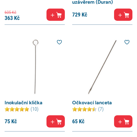
uzávěrem (Duran)
605
Kč
729
Kč
363
Kč
Inokulační klička
Očkovací lanceta
(10)
(7)
75
Kč
65
Kč