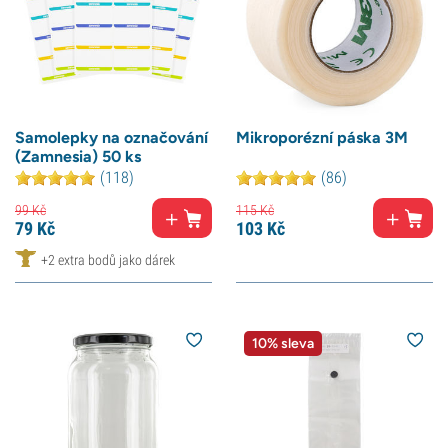
Samolepky na označování
Mikroporézní páska 3M
(Zamnesia) 50 ks
(118)
(86)
99
Kč
115
Kč
79
Kč
103
Kč
+2 extra bodů jako dárek
10% sleva