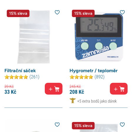
15% sleva
15% sleva
Filtrační sáček
Hygrometr / teploměr
(261)
(892)
39
Kč
245
Kč
33
Kč
208
Kč
+5 extra bodů jako dárek
15% sleva