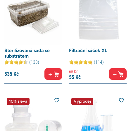
Sterilizovaná sada se
Filtrační sáček XL
substrátem
(133)
(114)
65
Kč
535
Kč
55
Kč
10% sleva
Výprodej