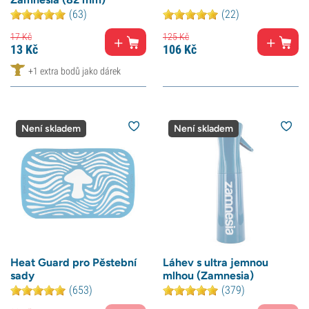
(63)
(22)
17
Kč
125
Kč
13
Kč
106
Kč
+1 extra bodů jako dárek
Není skladem
Není skladem
Heat Guard pro Pěstební
Láhev s ultra jemnou
sady
mlhou (Zamnesia)
(653)
(379)