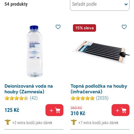
54 produkty
Seřadit podle
15% sleva
Deionizovaná voda na
Topná podložka na houby
houby (Zamnesia)
(infračervená)
(42)
(2035)
365
Kč
125
Kč
310
Kč
+2 extra bodů jako dárek
+7 extra bodů jako dárek