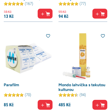
(167)
(77)
18
Kč
99
Kč
13
Kč
94
Kč
Parafilm
Mondo lahvička s tekutou
kulturou
(70)
(94)
85
Kč
485
Kč