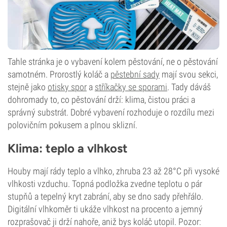
Tahle stránka je o vybavení kolem pěstování, ne o pěstování
samotném. Prorostlý koláč a
pěstební sady
mají svou sekci,
stejně jako
otisky spor
a
stříkačky se sporami
. Tady dáváš
dohromady to, co pěstování drží: klima, čistou práci a
správný substrát. Dobré vybavení rozhoduje o rozdílu mezi
polovičním pokusem a plnou sklizní.
Klima: teplo a vlhkost
Houby mají rády teplo a vlhko, zhruba 23 až 28°C při vysoké
vlhkosti vzduchu. Topná podložka zvedne teplotu o pár
stupňů a tepelný kryt zabrání, aby se dno sady přehřálo.
Digitální vlhkoměr ti ukáže vlhkost na procento a jemný
rozprašovač ji drží nahoře, aniž bys koláč utopil. Pozor: