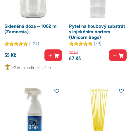
Skleněná dóza – 1062 ml
Pytel na houbový substrát
(Zamnesia)
s injekčním portem
(Unicorn Bags)
(121)
(39)
75
Kč
55
Kč
67
Kč
+2 extra bodů jako dárek