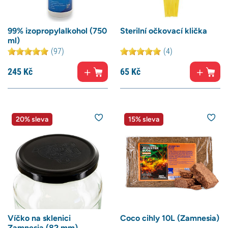
99% izopropylalkohol (750
Sterilní očkovací klička
ml)
(97)
(4)
245
Kč
65
Kč
20% sleva
15% sleva
Víčko na sklenici
Coco cihly 10L (Zamnesia)
Zamnesia (82 mm)