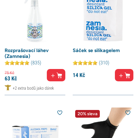
Rozprašovací láhev
Sáček se silikagelem
(Zamnesia)
(835)
(310)
75
Kč
14
Kč
63
Kč
+2 extra bodů jako dárek
20% sleva