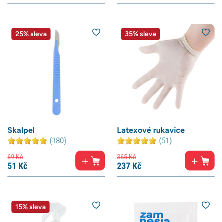
25% sleva
35% sleva
Skalpel
Latexové rukavice
(180)
(51)
69
Kč
365
Kč
51
Kč
237
Kč
15% sleva