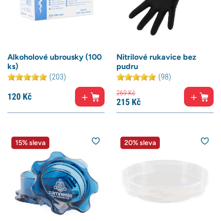
Alkoholové ubrousky (100
Nitrilové rukavice bez
ks)
pudru
(203)
(98)
269
Kč
120
Kč
215
Kč
15% sleva
20% sleva