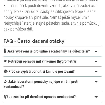
Filtrační sáček pustí dovnitř vzduch, ale zvenčí zadrží cizí
spory. Po sklizni udrží sáčky se silikagelem tvoje sušené
houby křupavé a v plné síle. Nemáš ještě mycelium?
Nejrychlejší start je stejně
pěstební sada
, a tyhle pomůcky jí
pak pomůžou dál.
FAQ - Často kladené otázky
🌡️ Jaké vybavení je pro úplné začátečníky nejdůležitější?
🔦 Potřebuji opravdu mít vlhkoměr (hygrometr)?
📚 Proč se vyplatí pořídit si knihu o pěstování?
🔬 Jaké laboratorní pomůcky nejlépe chrání proti
kontaminaci?
📦 Je zásilka při doručení opravdu nenápadná?