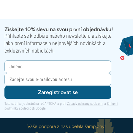
Získejte 10% slevu na svou první objednávku!
Přihlaste se k odběru našeho newsletteru a získejte
jako první informace o nejnovějších novinkách a
exkluzivních nabídkách.
Zaregistrovat se
Tato stránka je chráněna reCAPTCHA a platí
Zásady ochrany soukromí
a
Smluvní
podmínky
společnosti Google.
Vaše podpora z nás udělala šampiony!