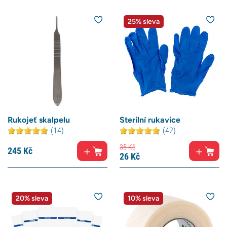
25% sleva
Rukojeť skalpelu
Sterilní rukavice
(14)
(42)
35
Kč
245
Kč
26
Kč
20% sleva
10% sleva