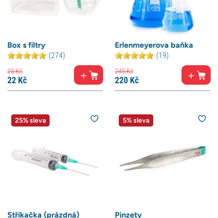
Box s filtry
Erlenmeyerova baňka
(274)
(19)
25
Kč
245
Kč
22
Kč
220
Kč
25% sleva
5% sleva
Stříkačka (prázdná)
Pinzety