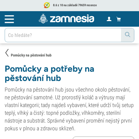
8.6 z 10 na základě 79659 recenze
Pomůcky na pěstování hub
Pomůcky a potřeby na
pěstování hub
Pomůcky na pěstování hub jsou všechno okolo pěstování,
ne pěstování samotné. Už prorostlý koláč a výtrusy mají
vlastní kategorii; tady najdeš vybavení, které udrží tvůj setup
teplý, vlhký a čistý: topné podložky, vlhkoměry, sterilní
nástroje a substrát. Správné vybavení promění nejistý první
pokus v plnou a zdravou sklizeň.