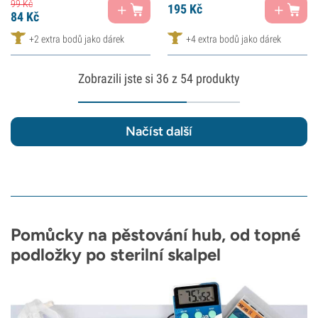
99
Kč
195
Kč
84
Kč
+2 extra bodů jako dárek
+4 extra bodů jako dárek
Zobrazili jste si
36
z 54 produkty
Načíst další
Pomůcky na pěstování hub, od topné
podložky po sterilní skalpel