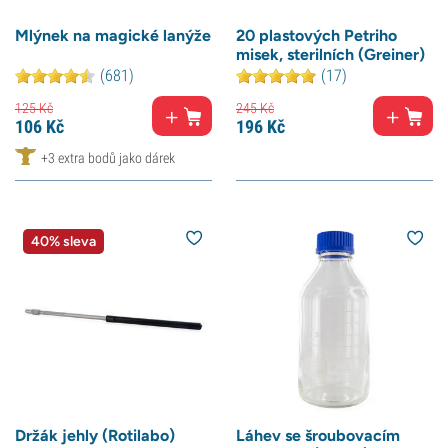
Mlýnek na magické lanýže
20 plastových Petriho
misek, sterilních (Greiner)
(681)
(17)
125
Kč
245
Kč
106
Kč
196
Kč
+3 extra bodů jako dárek
40% sleva
Držák jehly (Rotilabo)
Láhev se šroubovacím