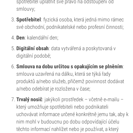
spotřebitel uplatnit své právo na odstoupení od
smlouvy;
Spotřebitel
: fyzická osoba, která jedná mimo rámec
své obchodní, podnikatelské nebo profesní činnosti;
Den
: kalendářní den;
Digitální obsah
: data vytvářená a poskytovaná v
digitální podobě;
Smlouva na dobu určitou s opakujícím se plněním
:
smlouva uzavřená na dálku, která se týká řady
produktů a/nebo služeb, přičemž povinnost dodávat
a/nebo odebírat je rozložena v čase;
Trvalý nosič
: jakýkoli prostředek – včetně e‑mailu –
který umožňuje spotřebiteli nebo podnikateli
uchovávat informace určené konkrétně jemu tak, aby k
nim mohl v budoucnu po dobu odpovídající účelu
těchto informací nahlížet nebo je používat, a který