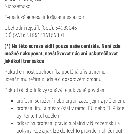
Nizozemsko
E‑mailová adresa:
info@zamnesia.com
Obchodní rejstřík (CoC): 54983045
DIČ (VAT): NL851516166B01
(*) Na této adrese sídlí pouze naše centrála. Není zde
možné nakupovat, navštěvovat nás ani uskutečňovat
jakékoli transakce.
Pokud činnost obchodníka podléhá příslušnému
licenčnímu režimu: údaje o dozorovém orgánu.
Pokud obchodník vykonává regulované povolání:
profesní sdružení nebo organizace, jejímž je členem;
profesní titul a město/stát v rámci EU nebo EHP, kde
byl tento titul udělen;
odkaz na profesní pravidla platná v Nizozemsku a
pokyny, kde a jak lze do těchto pravidel nahlédnout.