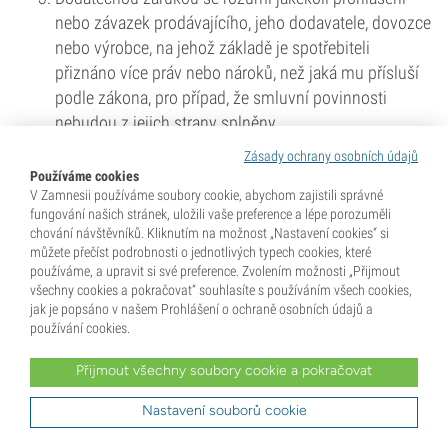
nebo závazek prodávajícího, jeho dodavatele, dovozce
nebo výrobce, na jehož základě je spotřebiteli
přiznáno více práv nebo nároků, než jaká mu přísluší
podle zákona, pro případ, že smluvní povinnosti
nebudou z jejich strany splněny.
Zásady ochrany osobních údajů
Používáme cookies
Článek 13 - Dodání a provedení
V Zamnesii používáme soubory cookie, abychom zajistili správné
fungování našich stránek, uložili vaše preference a lépe porozuměli
Prodávající postupuje s maximální možnou péčí při
chování návštěvníků. Kliknutím na možnost „Nastavení cookies“ si
přijímání a vyřizování objednávek produktů a při
můžete přečíst podrobnosti o jednotlivých typech cookies, které
posuzování žádostí o poskytování služeb.
používáme, a upravit si své preference. Zvolením možnosti „Přijmout
všechny cookies a pokračovat“ souhlasíte s používáním všech cookies,
Místem dodání se rozumí adresa, kterou spotřebitel
jak je popsáno v našem Prohlášení o ochraně osobních údajů a
používání cookies.
oznámí společnosti.
Nelze-li zásilku spotřebiteli doručit z toho důvodu, že
Přijmout všechny soubory cookie a pokračovat
dodané zboží neprojde vstupními dveřmi, prvními
Nastavení souborů cookie
dveřmi či schodištěm spotřebitele, nebo proto, že
spotřebitel není k zastižení na jím uvedeném místě