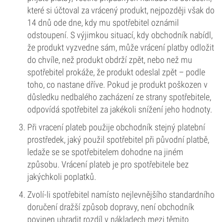
které si účtoval za vrácený produkt, nejpozději však do
14 dnů ode dne, kdy mu spotřebitel oznámil
odstoupení. S výjimkou situací, kdy obchodník nabídl,
že produkt vyzvedne sám, může vrácení platby odložit
do chvíle, než produkt obdrží zpět, nebo než mu
spotřebitel prokáže, že produkt odeslal zpět – podle
toho, co nastane dříve. Pokud je produkt poškozen v
důsledku nedbalého zacházení ze strany spotřebitele,
odpovídá spotřebitel za jakékoli snížení jeho hodnoty.
Při vracení plateb použije obchodník stejný platební
prostředek, jaký použil spotřebitel při původní platbě,
ledaže se se spotřebitelem dohodne na jiném
způsobu. Vrácení plateb je pro spotřebitele bez
jakýchkoli poplatků.
Zvolí-li spotřebitel namísto nejlevnějšího standardního
doručení dražší způsob dopravy, není obchodník
povinen uhradit rozdíl v nákladech mezi těmito