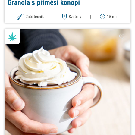
Granola s příměsí konopí
Začátečník
|
Svačiny
|
15 min