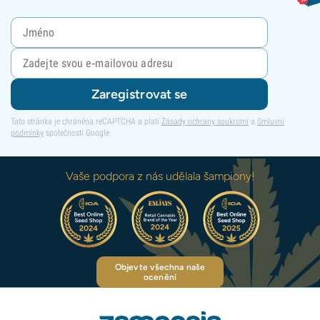
Zaregistrovat se
Tato stránka je chráněna reCAPTCHA a platí
Zásady ochrany soukromí
a
Smluvní
podmínky
společnosti Google.
Vaše podpora z nás udělala šampiony!
Objevte všechna naše
ocenění