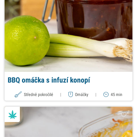
BBQ omáčka s infuzí konopí
Středně pokročilé
|
Omáčky
|
45 min