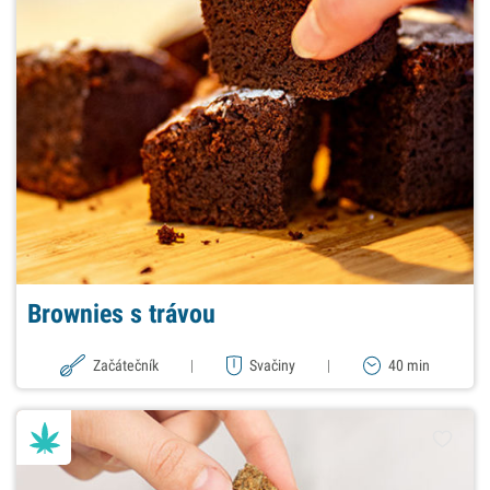
Brownies s trávou
Začátečník
|
Svačiny
|
40 min