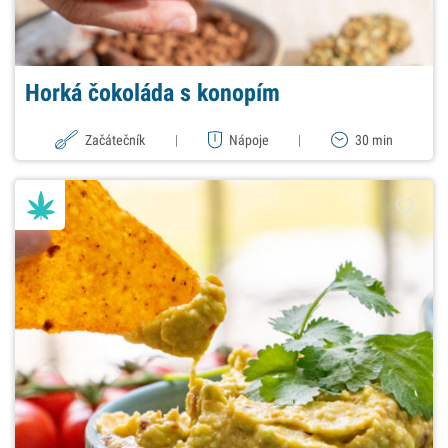
Horká čokoláda s konopím
Začátečník
|
Nápoje
|
30 min