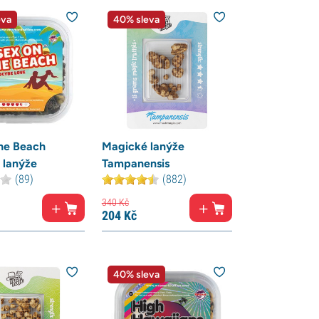
eva
40% sleva
he Beach
Magické lanýže
 lanýže
Tampanensis
(89)
(882)
340
Kč
204
Kč
40% sleva