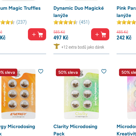
um Magic Truffles
Dynamic Duo Magické
Pink Par
lanýže
lanýže
(237)
(451)
č
585
Kč
485
Kč
Kč
497
Kč
242
Kč
+12 extra bodů jako dárek
% sleva
50% sleva
50% sl
rgy Microdosing
Clarity Microdosing
Microdos
k
Pack
Kreativi