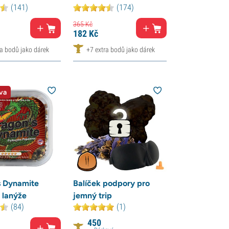
(141)
(174)
365
Kč
182
Kč
ra bodů jako dárek
+7 extra bodů jako dárek
va
s Dynamite
Balíček podpory pro
 lanýže
jemný trip
(84)
(1)
450