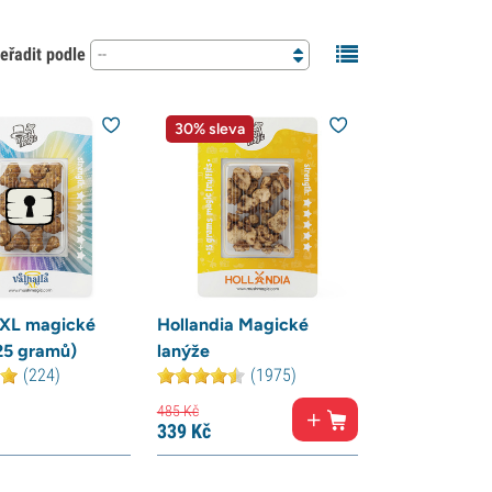
eřadit podle
--
30% sleva
 XL magické
Hollandia Magické
25 gramů)
lanýže
(224)
(1975)
485
Kč
339
Kč