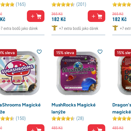
(165)
(201)
č
365
Kč
365
Kč
Kč
182
Kč
182
Kč
+7 extra bodů jako dárek
+7 extra bodů jako dárek
+7 ext
% sleva
15% sleva
15% sle
aShrooms Magické
MushRocks Magické
Dragon'
ýže
lanýže
magické
(150)
(28)
č
485
Kč
485
Kč