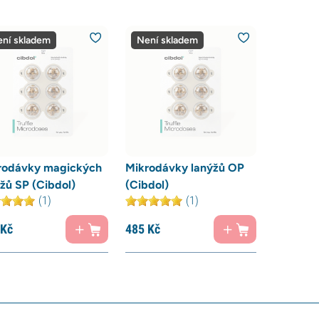
ní skladem
Není skladem
rodávky magických
Mikrodávky lanýžů OP
žů SP (Cibdol)
(Cibdol)
(1)
(1)
Kč
485
Kč