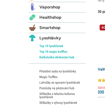
Vaporshop
30 p
Healthshop
Smartshop
40
Lysohlávky
Top 10 lysohlávek
Top 10 magic truffles
Kalkulačka dávkování hub
Val
Pěstební sada na lysohlávky
Magic Truffles
Lahvičky se sporami lysohlávek
559
K
Pomůcky na pěstování hub
335
Stříkačka s tekutou kulturou
lysohlávek
Stříkačky s výtrusy lysohlávek