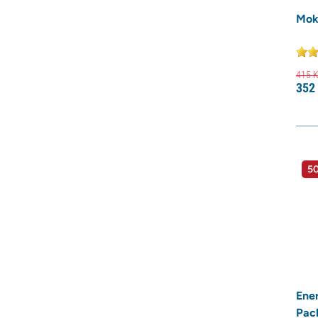
Mok
415
K
352
50
Ene
Pac