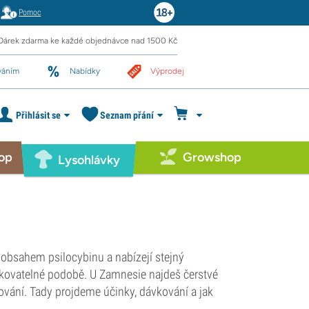
Pomoc
Dárek zdarma ke každé objednávce nad 1500 Kč
váním
Nabídky
Výprodej
Přihlásit se
Seznam přání
op
Growshop
Lysohlávky
 obsahem psilocybinu a nabízejí stejný
vkovatelné podobě. U Zamnesie najdeš čerstvé
ování. Tady projdeme účinky, dávkování a jak