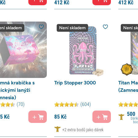
Kč
412
Kč
412
Kč
ní skladem
Není skladem
Není s
emná krabička s
Trip Stopper 3000
Titan Ma
ickými lanýži
(Zamnes
mnesia)
(70)
(604)
500
05
Kč
85
Kč
Dárk
bo
+2 extra bodů jako dárek