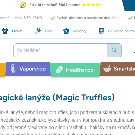
8.6 z 10 na základě 79687 recenze
 pondělí–pátek 8:30–17:00
Rychlé, diskrétní a bezplatné doručení!
Merch
Blog
Recepty
Průvodce pěsto
Vaporshop
Smartsh
Healthshop
gické lanýže (Magic Truffles)
cké lanýže, neboli magic truffles, jsou podzemní sklerocia hub s
hedelický zážitek jako lysohlavky, jen v kompaktní a snadno dá
dy od jemné Mexicany po silnou Valhallu i balíčky na mikrodávk
že bezpečně koupit s rychlým a diskrétním doručením.