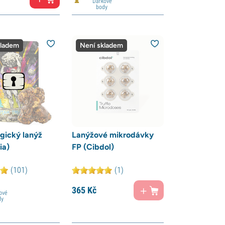
Dárkové
body
kladem
Není skladem
gický lanýž
Lanýžové mikrodávky
ia)
FP (Cibdol)
(101)
(1)
365
Kč
ové
dy