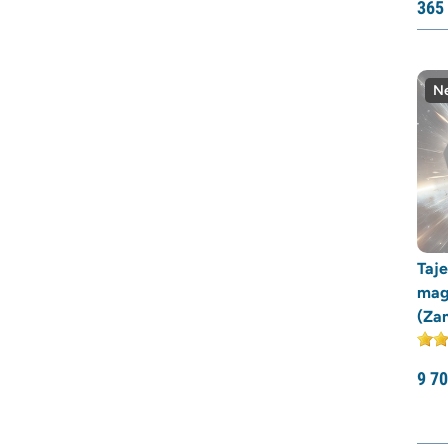
365
Ne
Taj
mag
(Za
9 7