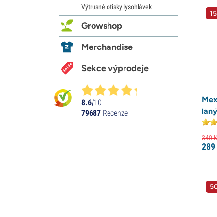
Výtrusné otisky lysohlávek
15
Growshop
Merchandise
Sekce výprodeje
Mex
8.6/
10
lan
79687
Recenze
340
K
289
50