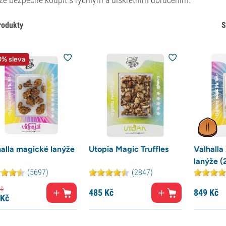
rodukty
S
% sleva
halla magické lanýže
Utopia Magic Truffles
Valhalla
lanýže (
(5697)
(2847)
č
485
Kč
849
Kč
Kč