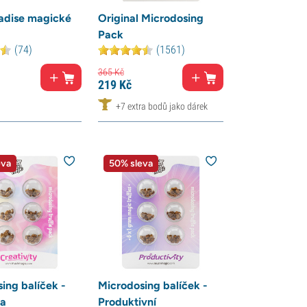
adise magické
Original Microdosing
Pack
(74)
(1561)
365
Kč
219
Kč
+7 extra bodů jako dárek
eva
50% sleva
ing balíček -
Microdosing balíček -
ta
Produktivní