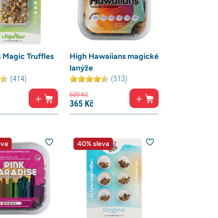
s Magic Truffles
High Hawaiians magické
lanýže
(414)
(513)
609
Kč
365
Kč
eva
40% sleva