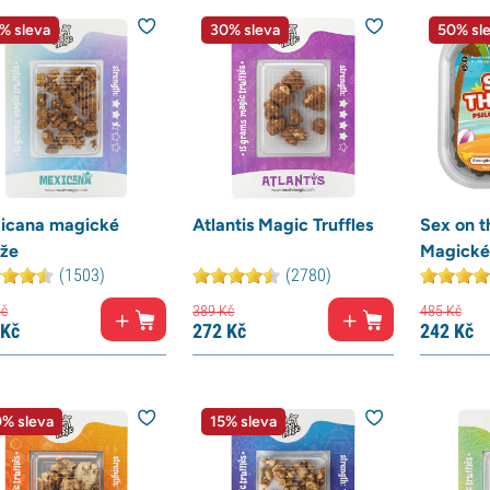
% sleva
30% sleva
50% sl
icana magické
Atlantis Magic Truffles
Sex on t
ýže
Magické
(1503)
(2780)
č
389
Kč
485
Kč
Kč
272
Kč
242
Kč
% sleva
15% sleva