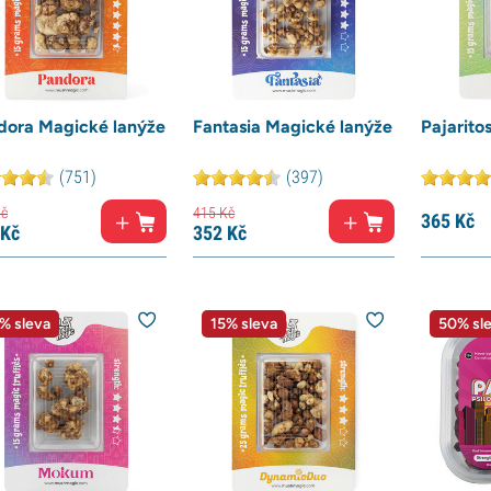
dora Magické lanýže
Fantasia Magické lanýže
Pajarito
(751)
(397)
č
415
Kč
365
Kč
Kč
352
Kč
% sleva
15% sleva
50% sl