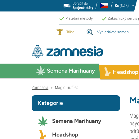
Doručit do
Kč
(CZK)
Spojené státy
Platební metody
Zákaznický servis
Tribe
Vyhledávač semen
Semena Marihuany
Headshop
Zamnesia
Magic Truffles
>
Ma
Kategorie
Magi
Semena Marihuany
psyc
odrů
Headshop
laný