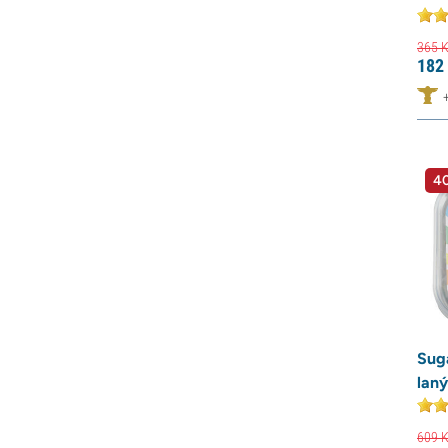
365
K
182
40
Sug
lan
609
K