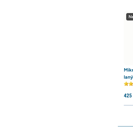
Ne
Mik
laný
425