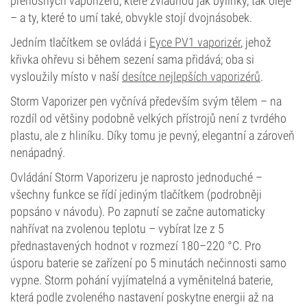
přenosných vaporizérů, které zvládnou jak bylinky, tak oleje
– a ty, které to umí také, obvykle stojí dvojnásobek.
Jedním tlačítkem se ovládá i
Eyce PV1 vaporizér
, jehož
křivka ohřevu si během sezení sama přidává; oba si
vysloužily místo v naší
desítce nejlepších vaporizérů
.
Storm Vaporizer pen vyčnívá především svým tělem – na
rozdíl od většiny podobně velkých přístrojů není z tvrdého
plastu, ale z hliníku. Díky tomu je pevný, elegantní a zároveň
nenápadný.
Ovládání Storm Vaporizeru je naprosto jednoduché –
všechny funkce se řídí jediným tlačítkem (podrobněji
popsáno v návodu). Po zapnutí se začne automaticky
nahřívat na zvolenou teplotu – vybírat lze z 5
přednastavených hodnot v rozmezí 180–220 °C. Pro
úsporu baterie se zařízení po 5 minutách nečinnosti samo
vypne. Storm pohání vyjímatelná a vyměnitelná baterie,
která podle zvoleného nastavení poskytne energii až na