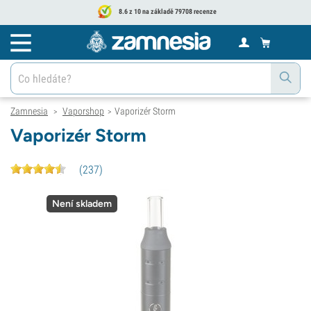
8.6 z 10 na základě 79708 recenze
Zamnesia
Vaporshop
Vaporizér Storm
>
>
Vaporizér Storm
(
237
)
Není skladem