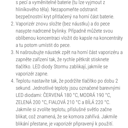
s pecí a vyměnitelné baterie (tu lze vyjmout z
hliníkového těla). Nezapomeňte odstranit
bezpečnostní kryt přitlačený na horní část baterie.
Vaporizér znovu složte (bez náustku) a do pece
nasypte nadrcené bylinky. Případně můžete svou
oblíbenou koncentraci vložit do kapsle na koncentráty
a tu potom umístit do pece.
N našroubujte náustek zpět na horní část vaporizéru a
zapněte zařízení tak, že rychle pětkrát stisknete
tlačítko. LED diody Stormu zablikají, jakmile se
vaporizér zapne.
Teplotu nastavíte tak, že podržíte tlačítko po dobu 2
sekund. Jednotlivé teploty jsou označené barevnými
LED diodami: ČERVENÁ 180 °C, MODRÁ 190 °C,
ZELENÁ 200 °C, FIALOVÁ 210 °C a BÍLÁ 220 °C.
Jakmile si zvolíte teplotu, příslušné světlo začne
blikat, což znamená, že se komora zahřívá. Jakmile
blikání přestane, je vaporizér připravený k použití.