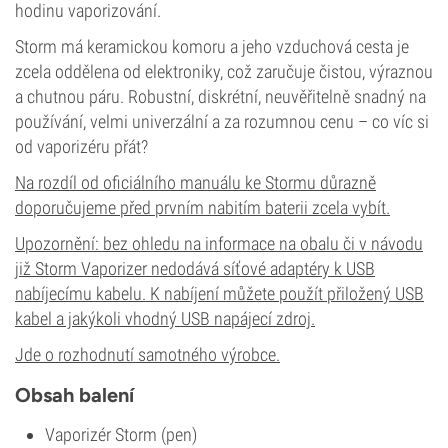
hodinu vaporizování.
Storm má keramickou komoru a jeho vzduchová cesta je
zcela oddělena od elektroniky, což zaručuje čistou, výraznou
a chutnou páru. Robustní, diskrétní, neuvěřitelně snadný na
používání, velmi univerzální a za rozumnou cenu – co víc si
od vaporizéru přát?
Na rozdíl od oficiálního manuálu ke Stormu důrazně
doporučujeme před prvním nabitím baterii zcela vybít.
Upozornění: bez ohledu na informace na obalu či v návodu
již Storm Vaporizer nedodává síťové adaptéry k USB
nabíjecímu kabelu. K nabíjení můžete použít přiložený USB
kabel a jakýkoli vhodný USB napájecí zdroj.
Jde o rozhodnutí samotného výrobce.
Obsah balení
Vaporizér Storm (pen)