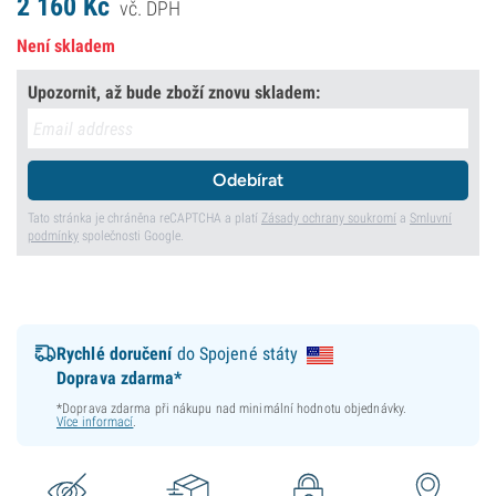
2 160
Kč
vč. DPH
Není skladem
Upozornit, až bude zboží znovu skladem:
Odebírat
Tato stránka je chráněna reCAPTCHA a platí
Zásady ochrany soukromí
a
Smluvní
podmínky
společnosti Google.
Rychlé doručení
do Spojené státy
Doprava zdarma*
*Doprava zdarma při nákupu nad minimální hodnotu objednávky.
Více informací
.