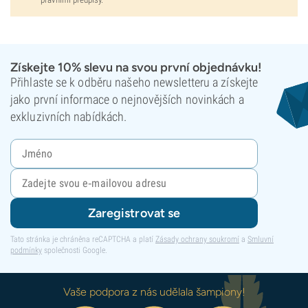
Získejte 10% slevu na svou první objednávku!
Přihlaste se k odběru našeho newsletteru a získejte
jako první informace o nejnovějších novinkách a
exkluzivních nabídkách.
Zaregistrovat se
Tato stránka je chráněna reCAPTCHA a platí
Zásady ochrany soukromí
a
Smluvní
podmínky
společnosti Google.
Vaše podpora z nás udělala šampiony!