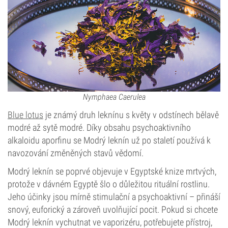
Nymphaea Caerulea
Blue lotus
je známý druh leknínu s květy v odstínech bělavě
modré až sytě modré. Díky obsahu psychoaktivního
alkaloidu aporfinu se Modrý leknín už po staletí používá k
navozování změněných stavů vědomí.
Modrý leknín se poprvé objevuje v Egyptské knize mrtvých,
protože v dávném Egyptě šlo o důležitou rituální rostlinu.
Jeho účinky jsou mírně stimulační a psychoaktivní – přináší
snový, euforický a zároveň uvolňující pocit. Pokud si chcete
Modrý leknín vychutnat ve vaporizéru, potřebujete přístroj,