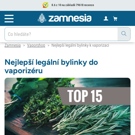
8.6 z 10 na základě 79618 recenze
Zamnesia
Vaporshop
Nejlepší legální bylinky k vaporizaci
>
>
Nejlepší legální bylinky do
vaporizéru