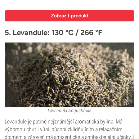
Zobrazit produkt
5. Levandule: 130 °C / 266 °F
Lavandula Angustifolia
Levandule
je patrně nejznámější aromatická bylina. Má
výbornou chuť i vůni, působí zklidňujícím a relaxačním
dojmem a zároveň má antiseptické a antibakteriální účinky. I