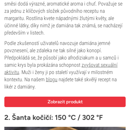
směsi dodá výrazné, aromatické aroma i chuť. Považuje se
za jednu z klíčových složek původního receptu na
margaritu. Rostlina kvete nápadnými žlutými květy, ale
účinné látky, díky nimž je damiána tak známá, se nacházejí
především v listech.
Podle zkušeností uživatelů navozuje damiána jemné
povznesení, ale zdaleka ne tak silné jako konopí.
Předpokládá se, že působí jako afrodiziakum a u samců i
samic krys byla prokázána schopnost
zvyšovat sexuální
aktivitu
. Muži i ženy ji po staletí využívají v milostném
kontextu. Na našem
blogu
najdete také skvělý recept na
likér z damiány.
Zobrazit produkt
2. Šanta kočičí: 150 °C / 302 °F