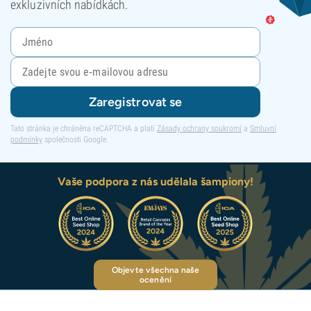
exkluzivních nabídkách.
Zaregistrovat se
Tato stránka je chráněna reCAPTCHA a platí
Zásady ochrany soukromí
a
Smluvní
podmínky
společnosti Google.
Vaše podpora z nás udělala šampiony!
Objevte všechna naše
ocenění