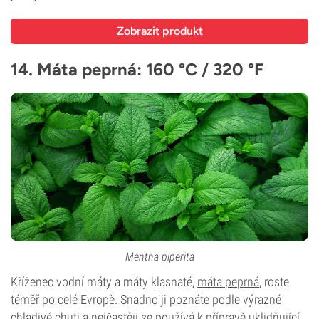
Zobrazit produkt
14. Máta peprná: 160 °C / 320 °F
Mentha piperita
Kříženec vodní máty a máty klasnaté,
máta peprná
, roste
téměř po celé Evropě. Snadno ji poznáte podle výrazné
chladivé chuti a nejčastěji se používá k přípravě uklidňující