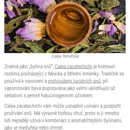
Calea Ternifolia
Známá jako „bylina snů“,
Calea zacatechichi
je kvetoucí
rostlina pocházející z Mexika a Střední Ameriky. Tradičně se
používá k navození a
prohloubení lucidních snů
; při
vaporizování bývá popisována jako velmi uklidňující až
sedativní s jemně halucinogenním účinkem.
Calea zacatechichi vám může usnadnit usínání a podpořit
prožívání snů. Má výrazně hořkou chuť, proto si ji mnoho
lidí nejraději užívá v kombinaci s aromatičtějšími bylinami,
jako je meduňka nebo chmel.