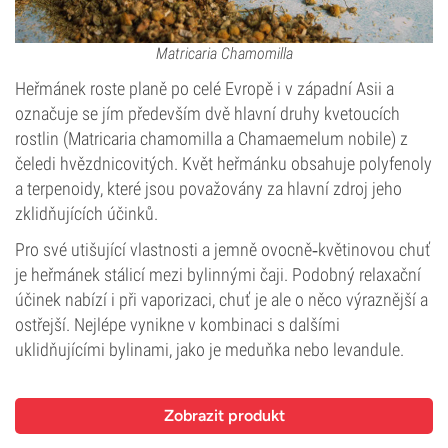
Matricaria Chamomilla
Heřmánek roste planě po celé Evropě i v západní Asii a
označuje se jím především dvě hlavní druhy kvetoucích
rostlin (Matricaria chamomilla a Chamaemelum nobile) z
čeledi hvězdnicovitých. Květ heřmánku obsahuje polyfenoly
a terpenoidy, které jsou považovány za hlavní zdroj jeho
zklidňujících účinků.
Pro své utišující vlastnosti a jemně ovocně‑květinovou chuť
je heřmánek stálicí mezi bylinnými čaji. Podobný relaxační
účinek nabízí i při vaporizaci, chuť je ale o něco výraznější a
ostřejší. Nejlépe vynikne v kombinaci s dalšími
uklidňujícími bylinami, jako je meduňka nebo levandule.
Zobrazit produkt