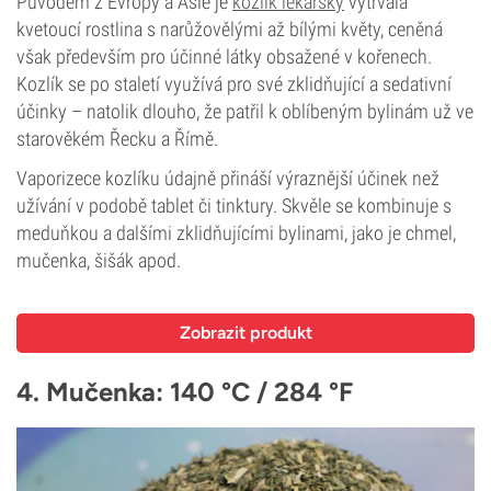
Původem z Evropy a Asie je
kozlík lékařský
vytrvalá
kvetoucí rostlina s narůžovělými až bílými květy, ceněná
však především pro účinné látky obsažené v kořenech.
Kozlík se po staletí využívá pro své zklidňující a sedativní
účinky – natolik dlouho, že patřil k oblíbeným bylinám už ve
starověkém Řecku a Římě.
Vaporizece kozlíku údajně přináší výraznější účinek než
užívání v podobě tablet či tinktury. Skvěle se kombinuje s
meduňkou a dalšími zklidňujícími bylinami, jako je chmel,
mučenka, šišák apod.
Zobrazit produkt
4. Mučenka: 140 °C / 284 °F