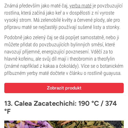
Známá především jako maté čaj,
yerba maté
je povzbuzující
rostlina, která začíná jako keř a v dospělosti z ní vyroste
vysoký strom. Má zelenobílé květy a červené plody, ale pro
přípravu maté se nejčastěji používají sušené listy a stonky.
Podobně jako zelený čaj se dá popíjet samostatně, nebo ji
můžete přidat do povzbuzujících bylinných směsí, které
navozují příjemné, energizující povznesení. Vděčí za to
hlavně kofeinu, ale svůj díl mají i theobromin a theofylin
(známé například z kakaa a čokolády). Více se o botanickém
příbuzném yerby maté dočtete v článku o rostlině guayusa.
Zobrazit produkt
13. Calea Zacatechichi: 190 °C / 374
°F