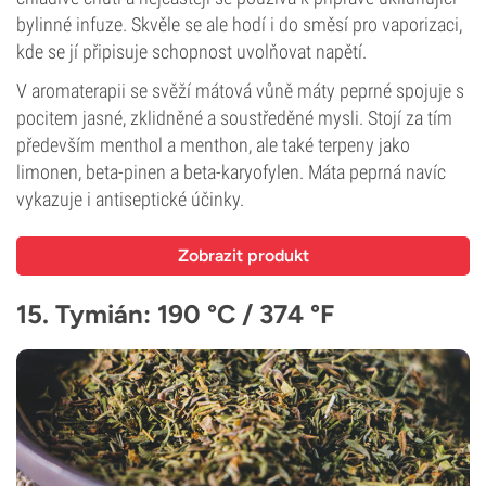
bylinné infuze. Skvěle se ale hodí i do směsí pro vaporizaci,
kde se jí připisuje schopnost uvolňovat napětí.
V aromaterapii se svěží mátová vůně máty peprné spojuje s
pocitem jasné, zklidněné a soustředěné mysli. Stojí za tím
především menthol a menthon, ale také terpeny jako
limonen, beta-pinen a beta-karyofylen. Máta peprná navíc
vykazuje i antiseptické účinky.
Zobrazit produkt
15. Tymián: 190 °C / 374 °F