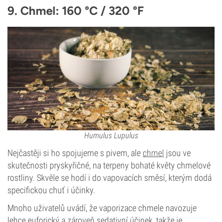
9. Chmel: 160 °C / 320 °F
Humulus Lupulus
Nejčastěji si ho spojujeme s pivem, ale
chmel
jsou ve
skutečnosti pryskyřičné, na terpeny bohaté květy chmelové
rostliny. Skvěle se hodí i do vapovacích směsí, kterým dodá
specifickou chuť i účinky.
Mnoho uživatelů uvádí, že vaporizace chmele navozuje
lehce euforický a zároveň sedativní účinek, takže je