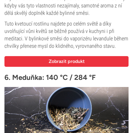
kdyby vás tyto vlastnosti nezajímaly, samotné aroma z ní
dělá skvělý doplněk každé bylinné směsi.
Tuto kvetoucí rostlinu najdete po celém světě a díky
uvolňující vůni květů se běžně používá v kuchyni i při
meditaci. V bylinkové směsi do vaporizéru levandule během
chvilky přenese mysl do klidného, vyrovnaného stavu.
Zobrazit produkt
6. Meduňka: 140 °C / 284 °F