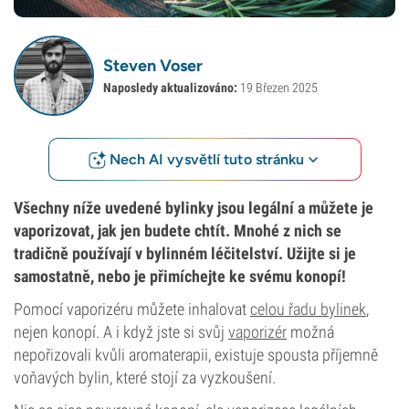
Steven Voser
Naposledy aktualizováno:
19 Březen 2025
Nech AI vysvětlí tuto stránku
Všechny níže uvedené bylinky jsou legální a můžete je
vaporizovat, jak jen budete chtít. Mnohé z nich se
tradičně používají v bylinném léčitelství. Užijte si je
samostatně, nebo je přimíchejte ke svému konopí!
Pomocí vaporizéru můžete inhalovat
celou řadu bylinek
,
nejen konopí. A i když jste si svůj
vaporizér
možná
nepořizovali kvůli aromaterapii, existuje spousta příjemně
voňavých bylin, které stojí za vyzkoušení.