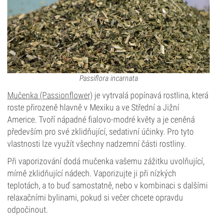
Passiflora incarnata
Mučenka (Passionflower)
je vytrvalá popínavá rostlina, která
roste přirozeně hlavně v Mexiku a ve Střední a Jižní
Americe. Tvoří nápadné fialovo-modré květy a je ceněná
především pro své zklidňující, sedativní účinky. Pro tyto
vlastnosti lze využít všechny nadzemní části rostliny.
Při vaporizování dodá mučenka vašemu zážitku uvolňující,
mírně zklidňující nádech. Vaporizujte ji při nízkých
teplotách, a to buď samostatně, nebo v kombinaci s dalšími
relaxačními bylinami, pokud si večer chcete opravdu
odpočinout.