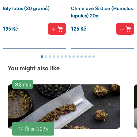
Bílý lotos (20 gramů)
Chmelové Šištice (Humulus
lupulus) 20g
195
Kč
125
Kč
You might also like
8 min
14 Říjen 2025