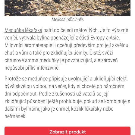
Melissa officinalis
Meduňka lékařská
patří do čeledi mátovitých. Je to výrazně
vonící, vytrvalá bylina pocházející z části Evropy a Asie.
Milovníci aromaterapie ji oceňují především pro její skvělou
chuť a vůni a také pro zklidňující účinky. Čisté, svěží
citrusové aroma meduňky je povzbuzující, ale zároveň
nepůsobí příliš intenzivně.
Protože se meduňce připisuje uvolňující a uklidňující efekt,
bývá skvělou volbou na večer, kdy si chcete po náročném
dni odpočinout. Podle zkušeností uživatelů se její
zklidňující působení ještě prohlubuje, pokud se kombinuje s
dalšími bylinami, jako je chmel, kozlík lékařský nebo
heřmánek.
Zobrazit produkt