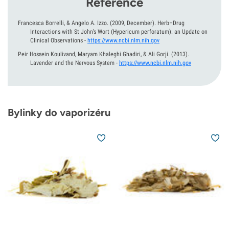
Reference
Francesca Borrelli, & Angelo A. Izzo.
(2009, December).
Herb–Drug
Interactions with St John’s Wort (Hypericum perforatum): an Update on
Clinical Observations
-
https://www.ncbi.nlm.nih.gov
Peir Hossein Koulivand, Maryam Khaleghi Ghadiri, & Ali Gorji.
(2013).
Lavender and the Nervous System
-
https://www.ncbi.nlm.nih.gov
Bylinky do vaporizéru