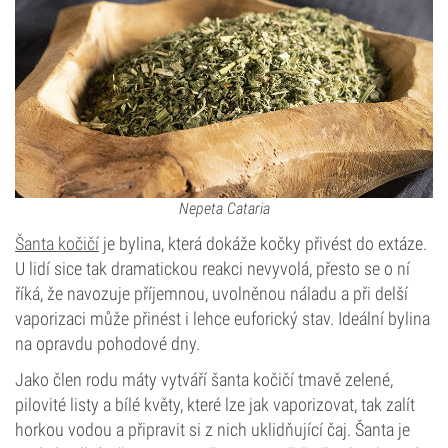
Nepeta Cataria
Šanta kočičí
je bylina, která dokáže kočky přivést do extáze.
U lidí sice tak dramatickou reakci nevyvolá, přesto se o ní
říká, že navozuje příjemnou, uvolněnou náladu a při delší
vaporizaci může přinést i lehce euforický stav. Ideální bylina
na opravdu pohodové dny.
Jako člen rodu máty vytváří šanta kočičí tmavě zelené,
pilovité listy a bílé květy, které lze jak vaporizovat, tak zalít
horkou vodou a připravit si z nich uklidňující čaj. Šanta je