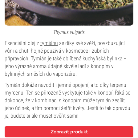
Thymus vulgaris
Esenciální olej z
tymiánu
se díky své svěží, povzbuzující
vůni a chuti hojně používá v kosmetice i zubních
přípravcích. Tymián je také oblíbená kuchyňská bylinka –
jeho výrazné aroma údajně skvěle ladí s konopím v
bylinných směsích do vaporizéru.
Tymián dokáže navodit i jemné opojení, a to díky terpenu
myrcenu. Ten se přirozeně vyskytuje také v konopí. Říká se
dokonce, že v kombinaci s konopím může tymián zesílit
jeho účinek, a tím pomoci šetřit květy. Jestli to tak opravdu
je, budete si ale muset ověřit sami!
Zobrazit produkt