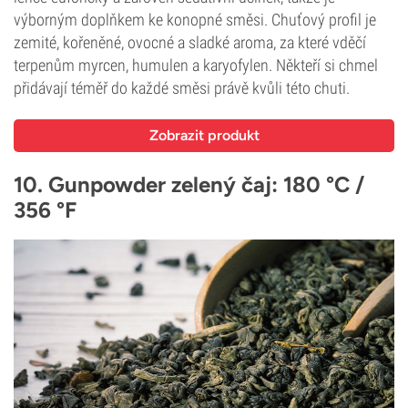
výborným doplňkem ke konopné směsi. Chuťový profil je
zemité, kořeněné, ovocné a sladké aroma, za které vděčí
terpenům myrcen, humulen a karyofylen. Někteří si chmel
přidávají téměř do každé směsi právě kvůli této chuti.
Zobrazit produkt
10. Gunpowder zelený čaj: 180 °C /
356 °F