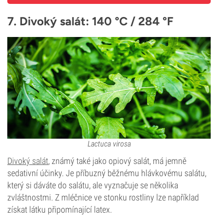
7. Divoký salát: 140 °C / 284 °F
Lactuca virosa
Divoký salát
, známý také jako opiový salát, má jemně
sedativní účinky. Je příbuzný běžnému hlávkovému salátu,
který si dáváte do salátu, ale vyznačuje se několika
zvláštnostmi. Z mléčnice ve stonku rostliny lze například
získat látku připomínající latex.