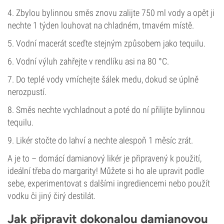
4. Zbylou bylinnou směs znovu zalijte 750 ml vody a opět ji
nechte 1 týden louhovat na chladném, tmavém místě.
5. Vodní macerát sceďte stejným způsobem jako tequilu.
6. Vodní výluh zahřejte v rendlíku asi na 80 °C.
7. Do teplé vody vmíchejte šálek medu, dokud se úplně
nerozpustí.
8. Směs nechte vychladnout a poté do ní přilijte bylinnou
tequilu.
9. Likér stočte do lahví a nechte alespoň 1 měsíc zrát.
A je to – domácí damianový likér je připravený k použití,
ideální třeba do margarity! Můžete si ho ale upravit podle
sebe, experimentovat s dalšími ingrediencemi nebo použít
vodku či jiný čirý destilát.
Jak připravit dokonalou damianovou