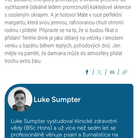
vychlazené (ideálně ledem promrznuté) koktejlové sklenice
s osoleným okrajem. A je hotovo! Máte v ruce perfektní
margaritu, která svou jemnou, rafinovanou chutí ohromí
rodinu i přátele. Připravte se na to, že si budou říkat o
přidání! Tenhle drink je jako dělaný na večírky i lenošení
venku u bazénu během teplých, pohodových dnů. Jen
mějte na paměti, že damiana může do atmosféry přidat
trochu extra žáru.
Luke Sumpter
Luke Sumpter vystudoval klinické zdravotní
vědy (BSc Hons) a už více než sedm let se
profesionálně věnuje psaní a žurnalistice na