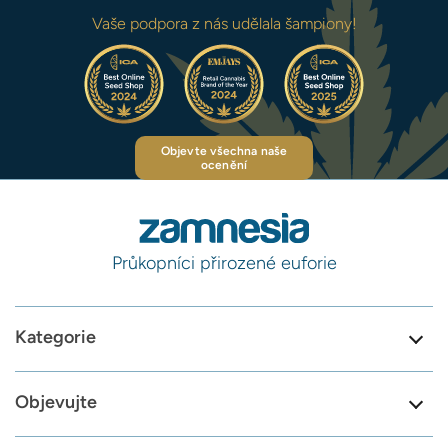
Vaše podpora z nás udělala šampiony!
Objevte všechna naše
ocenění
Průkopníci přirozené euforie
Kategorie
Objevujte