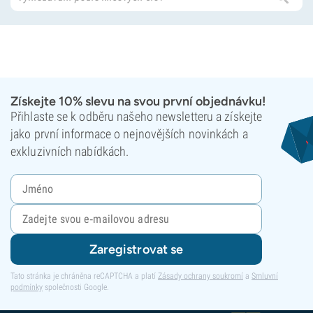
Získejte 10% slevu na svou první objednávku!
Přihlaste se k odběru našeho newsletteru a získejte
jako první informace o nejnovějších novinkách a
exkluzivních nabídkách.
Zaregistrovat se
Tato stránka je chráněna reCAPTCHA a platí
Zásady ochrany soukromí
a
Smluvní
podmínky
společnosti Google.