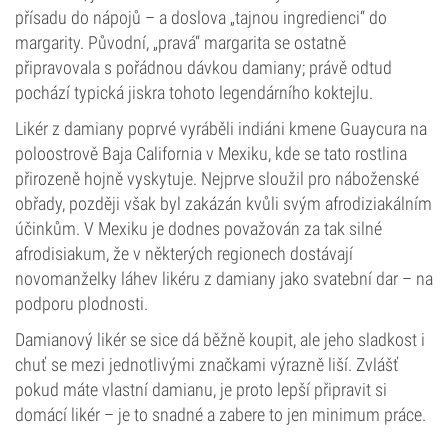
přísadu do nápojů – a doslova „tajnou ingredienci“ do
margarity. Původní, „pravá“ margarita se ostatně
připravovala s pořádnou dávkou damiany; právě odtud
pochází typická jiskra tohoto legendárního koktejlu.
Likér z damiany poprvé vyráběli indiáni kmene Guaycura na
poloostrově Baja California v Mexiku, kde se tato rostlina
přirozeně hojně vyskytuje. Nejprve sloužil pro náboženské
obřady, později však byl zakázán kvůli svým afrodiziakálním
účinkům. V Mexiku je dodnes považován za tak silné
afrodisiakum, že v některých regionech dostávají
novomanželky láhev likéru z damiany jako svatební dar – na
podporu plodnosti.
Damianový likér se sice dá běžně koupit, ale jeho sladkost i
chuť se mezi jednotlivými značkami výrazně liší. Zvlášť
pokud máte vlastní damianu, je proto lepší připravit si
domácí likér – je to snadné a zabere to jen minimum práce.