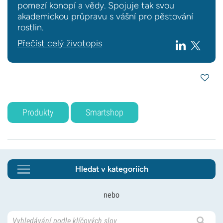
pomezí konopí a vědy. Spojuje tak svou
akademickou průpravu s vášní pro pěstování
rostlin.
Přečíst celý životopis
Produkty
Smartshop
Hledat v kategoriích
nebo