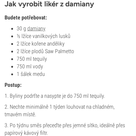
Jak vyrobit likér z damiany
Budete potřebovat:
30 g
damiany
½ lžíce vanilkových lusků
2 lžíce kořene anděliky
2 lžíce plodů Saw Palmetto
750 ml tequily
750 ml vody
1 šálek medu
Postup:
1. Byliny podrťte a nasypte je do 750 ml tequily.
2. Nechte minimálně 1 týden louhovat na chladném,
tmavém místě.
3. Po týdnu směs přeceďte přes jemné sítko, ideálně přes
papírový kávový filtr.