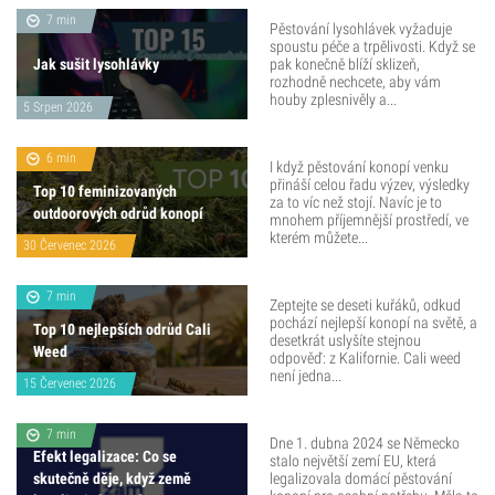
7 min
Pěstování lysohlávek vyžaduje
spoustu péče a trpělivosti. Když se
Jak sušit lysohlávky
pak konečně blíží sklizeň,
rozhodně nechcete, aby vám
houby zplesnivěly a...
5 Srpen 2026
6 min
I když pěstování konopí venku
přináší celou řadu výzev, výsledky
Top 10 feminizovaných
za to víc než stojí. Navíc je to
outdoorových odrůd konopí
mnohem příjemnější prostředí, ve
kterém můžete...
30 Červenec 2026
7 min
Zeptejte se deseti kuřáků, odkud
pochází nejlepší konopí na světě, a
Top 10 nejlepších odrůd Cali
desetkrát uslyšíte stejnou
Weed
odpověď: z Kalifornie. Cali weed
není jedna...
15 Červenec 2026
7 min
Dne 1. dubna 2024 se Německo
Efekt legalizace: Co se
stalo největší zemí EU, která
skutečně děje, když země
legalizovala domácí pěstování