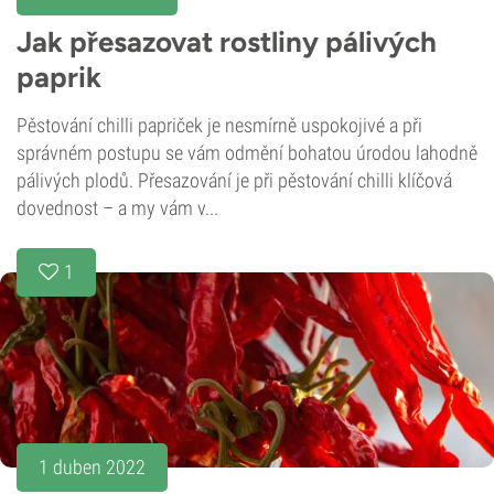
Jak přesazovat rostliny pálivých
paprik
Pěstování chilli papriček je nesmírně uspokojivé a při
správném postupu se vám odmění bohatou úrodou lahodně
pálivých plodů. Přesazování je při pěstování chilli klíčová
dovednost – a my vám v...
1
1 duben 2022