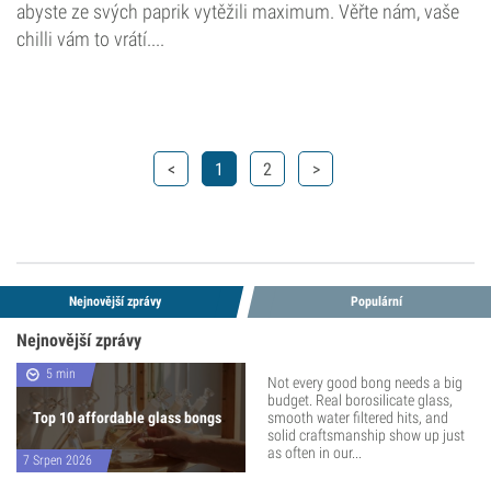
abyste ze svých paprik vytěžili maximum. Věřte nám, vaše
chilli vám to vrátí....
<
1
2
>
Nejnovější zprávy
Populární
Nejnovější zprávy
5 min
Not every good bong needs a big
budget. Real borosilicate glass,
Top 10 affordable glass bongs
smooth water filtered hits, and
solid craftsmanship show up just
as often in our...
7 Srpen 2026