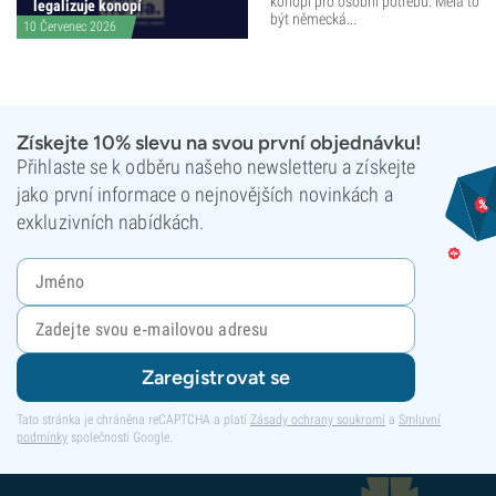
konopí pro osobní potřebu. Měla to
legalizuje konopí
být německá...
10 Červenec 2026
Získejte 10% slevu na svou první objednávku!
Přihlaste se k odběru našeho newsletteru a získejte
jako první informace o nejnovějších novinkách a
exkluzivních nabídkách.
Zaregistrovat se
Tato stránka je chráněna reCAPTCHA a platí
Zásady ochrany soukromí
a
Smluvní
podmínky
společnosti Google.