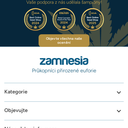
Vaše podpora z nás udělala šampiony!
Objevte všechna naše
ocenění
Průkopníci přirozené euforie
Kategorie
Objevujte