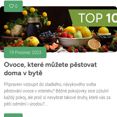
0
19 Prosinec 2023
Ovoce, které můžete pěstovat
doma v bytě
Připraveni vstoupit do sladkého, návykového světa
pěstování ovoce v interiéru? Běžné pokojovky sice zútulní
každý pokoj, ale proč si nevybrat takové druhy, které vás za
péči odmění i úrodou?...