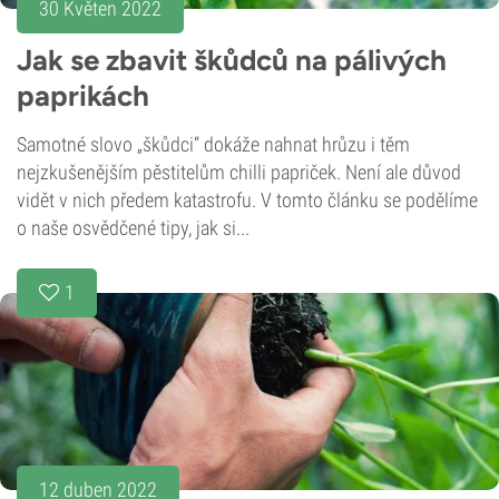
30 Květen 2022
Jak se zbavit škůdců na pálivých
paprikách
Samotné slovo „škůdci“ dokáže nahnat hrůzu i těm
nejzkušenějším pěstitelům chilli papriček. Není ale důvod
vidět v nich předem katastrofu. V tomto článku se podělíme
o naše osvědčené tipy, jak si...
1
12 duben 2022