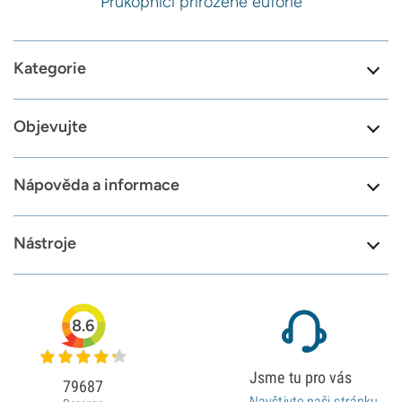
Průkopníci přirozené euforie
Kategorie
Objevujte
Nápověda a informace
Nástroje
8.6
Jsme tu pro vás
79687
Navštivte naši stránku