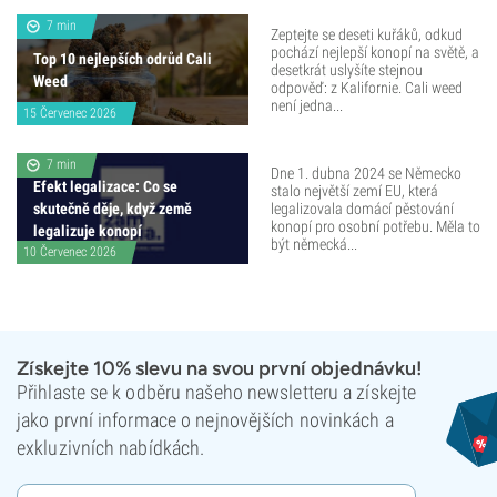
7 min
Zeptejte se deseti kuřáků, odkud
pochází nejlepší konopí na světě, a
Top 10 nejlepších odrůd Cali
desetkrát uslyšíte stejnou
Weed
odpověď: z Kalifornie. Cali weed
není jedna...
15 Červenec 2026
7 min
Dne 1. dubna 2024 se Německo
Efekt legalizace: Co se
stalo největší zemí EU, která
skutečně děje, když země
legalizovala domácí pěstování
konopí pro osobní potřebu. Měla to
legalizuje konopí
být německá...
10 Červenec 2026
Získejte 10% slevu na svou první objednávku!
Přihlaste se k odběru našeho newsletteru a získejte
jako první informace o nejnovějších novinkách a
exkluzivních nabídkách.