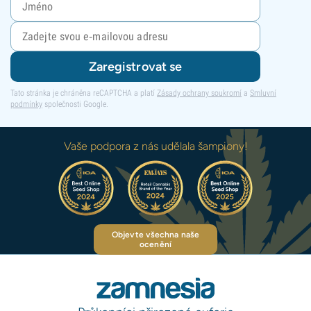
Zaregistrovat se
Tato stránka je chráněna reCAPTCHA a platí
Zásady ochrany soukromí
a
Smluvní
podmínky
společnosti Google.
Vaše podpora z nás udělala šampiony!
Objevte všechna naše
ocenění