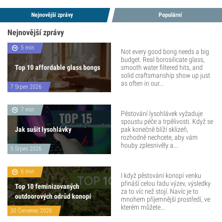
Nejnovější zprávy
Populární
Nejnovější zprávy
5 min
Not every good bong needs a big
budget. Real borosilicate glass,
Top 10 affordable glass bongs
smooth water filtered hits, and
solid craftsmanship show up just
as often in our...
7 Srpen 2026
7 min
Pěstování lysohlávek vyžaduje
spoustu péče a trpělivosti. Když se
Jak sušit lysohlávky
pak konečně blíží sklizeň,
rozhodně nechcete, aby vám
houby zplesnivěly a...
5 Srpen 2026
6 min
I když pěstování konopí venku
přináší celou řadu výzev, výsledky
Top 10 feminizovaných
za to víc než stojí. Navíc je to
outdoorových odrůd konopí
mnohem příjemnější prostředí, ve
kterém můžete...
30 Červenec 2026