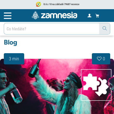
8.6 z 10 na základě 79687 recenze
Blog
3 min
0