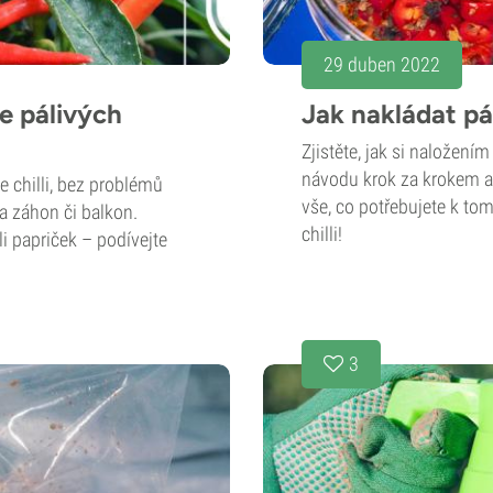
29 duben 2022
e pálivých
Jak nakládat pá
Zjistěte, jak si naložení
návodu krok za krokem a 
 chilli, bez problémů
vše, co potřebujete k tom
a záhon či balkon.
chilli!
li papriček – podívejte
3