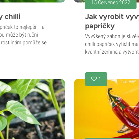
15 Červenec 2022
 chilli
Jak vyrobit vyv
papričky
priček to nejlepší – a
ou může být ruční
Vyvýšený záhon je skvělý
el rostlinám pomůže se
chilli papriček vytěžit 
kvalitní zemina a vytvoří
1