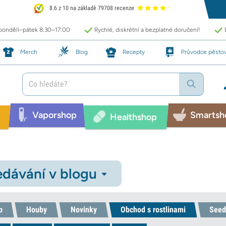
8.6 z 10 na základě 79708 recenze
 pondělí–pátek 8:30–17:00
Rychlé, diskrétní a bezplatné doručení!
Merch
Blog
Recepty
Průvodce pěsto
Vaporshop
Smartsh
Healthshop
dávání v blogu
p
Houby
Novinky
Obchod s rostlinami
Seed