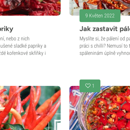
9 Květen 2022
priky
Jak zastavit pá
ní, nebo z nich
Myslíte si, že pálení od 
, sušené sladké papriky a
práci s chilli? Nemusí to
ždé kořenkové skříňky i
spáleninám úplně vyhnout
1