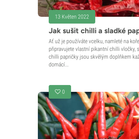
13 Květen 2022
Jak sušit chilli a sladké pa
Ať už je používáte vcelku, namleté na koře
připravujete vlastní pikantní chilli vločky
chilli papričky jsou skvělým doplňkem ka
domácí...
0