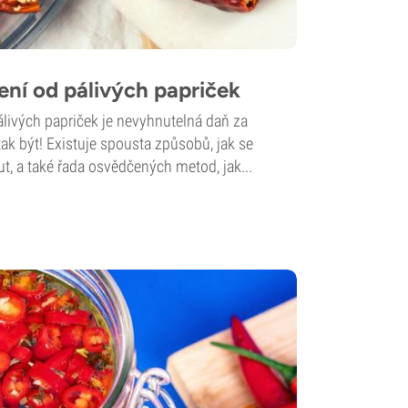
lení od pálivých papriček
pálivých papriček je nevyhnutelná daň za
 tak být! Existuje spousta způsobů, jak se
, a také řada osvědčených metod, jak...