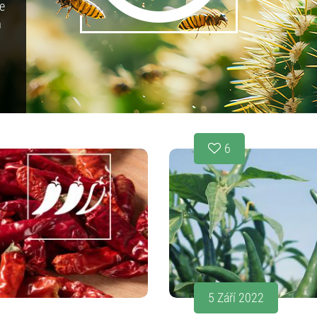
e
m
6
5 Září 2022