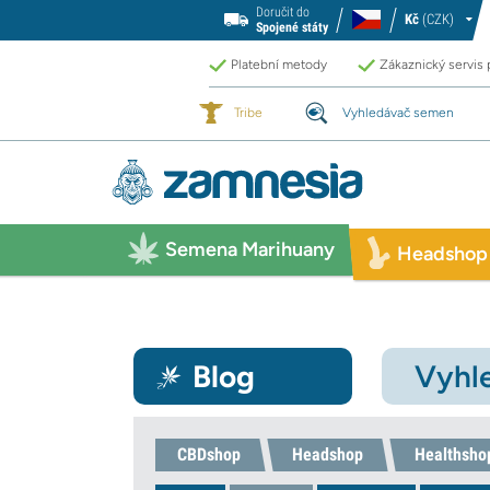
Doručit do
Kč
(CZK)
Spojené státy
Platební metody
Zákaznický servis
Tribe
Vyhledávač semen
Semena Marihuany
Headshop
Blog
Vyhle
CBDshop
Headshop
Healthsho