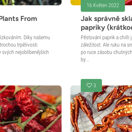
16 Květen 2022
Plants From
Jak správně skla
papriky (krátko
 řízkováním. Díky našemu
Pěstování paprik a chill
rochou trpělivosti
záležitost. Ale ruku na sr
 svých nejoblíbenějších
po ruce zásobu chutných a
by...
3