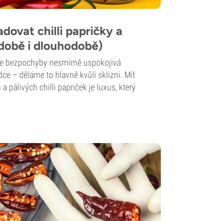
dovat chilli papričky a
době i dlouhodobě)
i je bezpochyby nesmírně uspokojivá
dce – děláme to hlavně kvůli sklizni. Mít
 pálivých chilli papriček je luxus, který