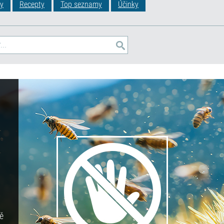
y
Recepty
Top seznamy
Účinky
ě