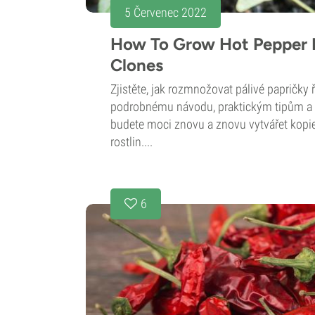
5 Červenec 2022
How To Grow Hot Pepper 
Clones
Zjistěte, jak rozmnožovat pálivé papričky
podrobnému návodu, praktickým tipům a t
budete moci znovu a znovu vytvářet kopie
rostlin....
6