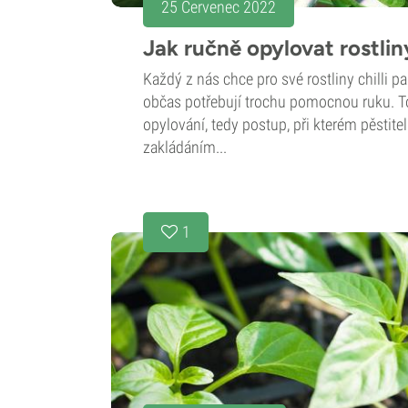
25 Červenec 2022
Jak ručně opylovat rostliny
Každý z nás chce pro své rostliny chilli pa
občas potřebují trochu pomocnou ruku. T
opylování, tedy postup, při kterém pěstit
zakládáním...
1