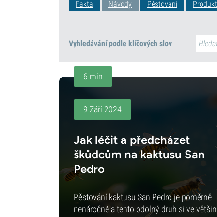
Fakta
Návody
Pěstování
Produkt
Vyhledávání podle klíčových slov
6 min
9 Září 2024
Jak léčit a předcházet
škůdcům na kaktusu San
Pedro
Pěstování kaktusu San Pedro je poměrně
nenáročné a tento odolný druh si ve většin