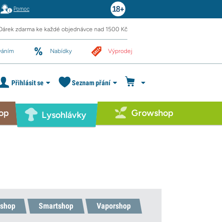
Pomoc
Dárek zdarma ke každé objednávce nad 1500 Kč
váním
Nabídky
Výprodej
Přihlásit se
Seznam přání
op
Growshop
Lysohlávky
shop
Smartshop
Vaporshop