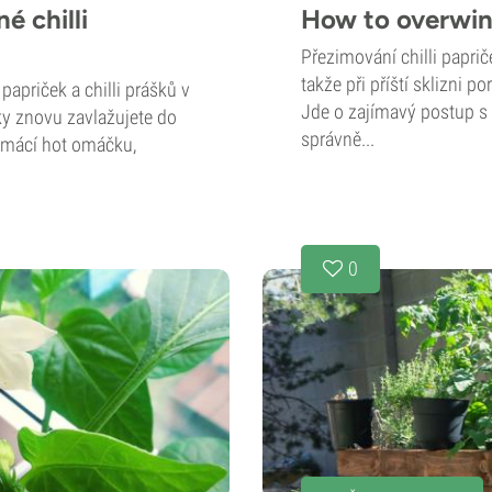
é chilli
How to overwin
Přezimování chilli paprič
takže při příští sklizni p
papriček a chilli prášků v
Jde o zajímavý postup s 
ky znovu zavlažujete do
správně...
domácí hot omáčku,
0