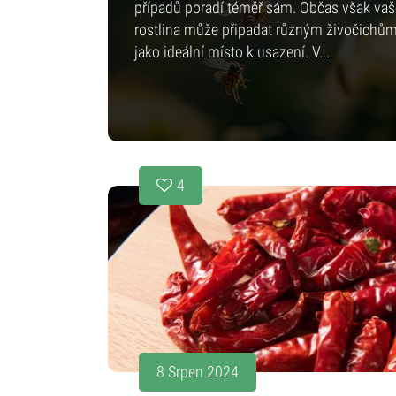
případů poradí téměř sám. Občas však vaš
rostlina může připadat různým živočichů
jako ideální místo k usazení. V...
4
8 Srpen 2024