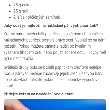
25 g cukru
25 g soli
2 lžíce hořčičných semínek
Jaký ocet je nejlepší na nakládání pálivých papriček?
Kromě samotných chilli papriček se o většinu chuti vašich
nakládaných papriček postará právě ocet. Vyplatí se na něm
nešetřit. Pokud můžete, sáhněte raději po kvalitním
kvasném lihovém octu nebo po jablečném octu, i kdyby měl
být o něco dražší.
Světlejší druhy octa se k chilli papričkám chuťově nejlépe
hodí a zároveň nejlépe zachovají jejich sytou, zářivou barvu.
To je obzvlášť důležité, pokud jste si papričky vypěstovali
sami!
Přidejte koření na nakládání podle chuti