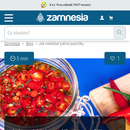
8.6 z 10 na základě 79577 recenze
Zamnesia
Blog
Jak nakládat pálivé papričky
>
>
1
5 min