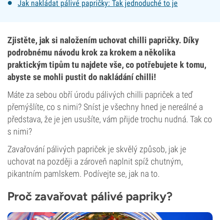
Jak nakládat pálivé papričky: Tak jednoduché to je
Zjistěte, jak si naložením uchovat chilli papričky. Díky
podrobnému návodu krok za krokem a několika
praktickým tipům tu najdete vše, co potřebujete k tomu,
abyste se mohli pustit do nakládání chilli!
Máte za sebou obří úrodu pálivých chilli papriček a teď
přemýšlíte, co s nimi? Sníst je všechny hned je nereálné a
představa, že je jen usušíte, vám přijde trochu nudná. Tak co
s nimi?
Zavařování pálivých papriček je skvělý způsob, jak je
uchovat na později a zároveň naplnit spíž chutným,
pikantním pamlskem. Podívejte se, jak na to.
Proč zavařovat pálivé papriky?