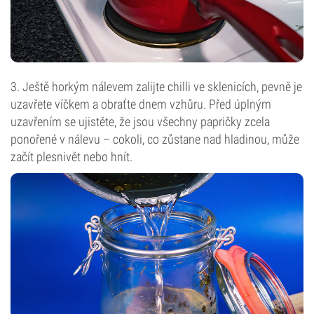
3. Ještě horkým nálevem zalijte chilli ve sklenicích, pevně je
uzavřete víčkem a obraťte dnem vzhůru. Před úplným
uzavřením se ujistěte, že jsou všechny papričky zcela
ponořené v nálevu – cokoli, co zůstane nad hladinou, může
začít plesnivět nebo hnít.