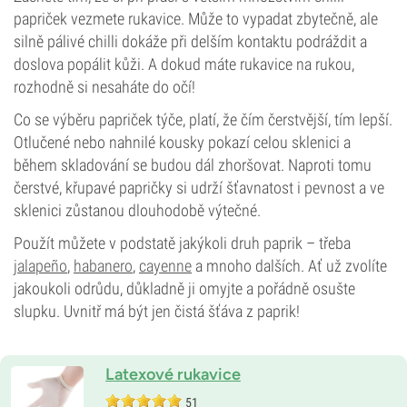
papriček vezmete rukavice. Může to vypadat zbytečně, ale
silně pálivé chilli dokáže při delším kontaktu podráždit a
doslova popálit kůži. A dokud máte rukavice na rukou,
rozhodně si nesaháte do očí!
Co se výběru papriček týče, platí, že čím čerstvější, tím lepší.
Otlučené nebo nahnilé kousky pokazí celou sklenici a
během skladování se budou dál zhoršovat. Naproti tomu
čerstvé, křupavé papričky si udrží šťavnatost i pevnost a ve
sklenici zůstanou dlouhodobě výtečné.
Použít můžete v podstatě jakýkoli druh paprik – třeba
jalapeño
,
habanero
,
cayenne
a mnoho dalších. Ať už zvolíte
jakoukoli odrůdu, důkladně ji omyjte a pořádně osušte
slupku. Uvnitř má být jen čistá šťáva z paprik!
Latexové rukavice
51