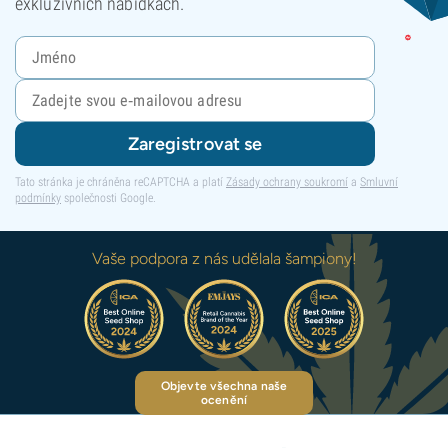
exkluzivních nabídkách.
Zaregistrovat se
Tato stránka je chráněna reCAPTCHA a platí
Zásady ochrany soukromí
a
Smluvní
podmínky
společnosti Google.
Vaše podpora z nás udělala šampiony!
Objevte všechna naše
ocenění