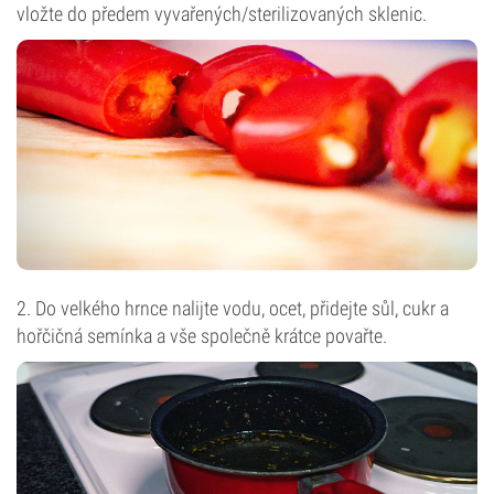
vložte do předem vyvařených/sterilizovaných sklenic.
2. Do velkého hrnce nalijte vodu, ocet, přidejte sůl, cukr a
hořčičná semínka a vše společně krátce povařte.