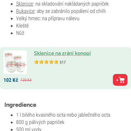
Sklenice
: na skladování nakládaných papriček
Rukavice
: aby se zabránilo popálení od chilli
Velký hrnec: na přípravu nálevu
Kleště
Nůž
Sklenice na zrání konopí
517
102
Kč
120
Kč
Ingredience
1 l bílého kvasného octa nebo jablečného octa
800 g pálivých papriček
500 ml vody