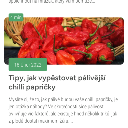
spolehnout na mrazák, který vám pomůže...
4 min
18 Únor 2022
Tipy, jak vypěstovat pálivější
chilli papričky
Myslíte si, že to, jak pálivé budou vaše chilli papričky, je
jen otázka náhody? Ve skutečnosti sice pálivost
ovlivňuje víc faktorů, ale existuje hned několik triků, jak
z plodů dostat maximum žáru....