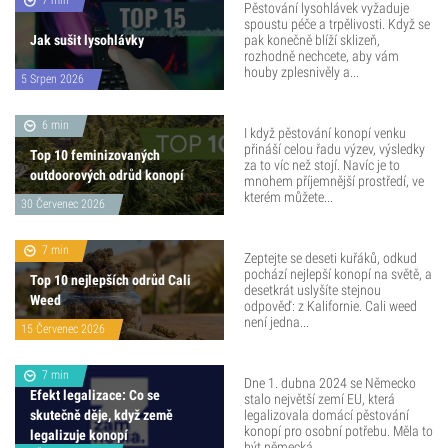
Pěstování lysohlávek vyžaduje
spoustu péče a trpělivosti. Když se
Jak sušit lysohlávky
pak konečně blíží sklizeň,
rozhodně nechcete, aby vám
houby zplesnivěly a...
5 Srpen 2026
6 min
I když pěstování konopí venku
přináší celou řadu výzev, výsledky
Top 10 feminizovaných
za to víc než stojí. Navíc je to
outdoorových odrůd konopí
mnohem příjemnější prostředí, ve
kterém můžete...
30 Červenec 2026
7 min
Zeptejte se deseti kuřáků, odkud
pochází nejlepší konopí na světě, a
Top 10 nejlepších odrůd Cali
desetkrát uslyšíte stejnou
Weed
odpověď: z Kalifornie. Cali weed
není jedna...
15 Červenec 2026
7 min
Dne 1. dubna 2024 se Německo
Efekt legalizace: Co se
stalo největší zemí EU, která
skutečně děje, když země
legalizovala domácí pěstování
konopí pro osobní potřebu. Měla to
legalizuje konopí
být německá...