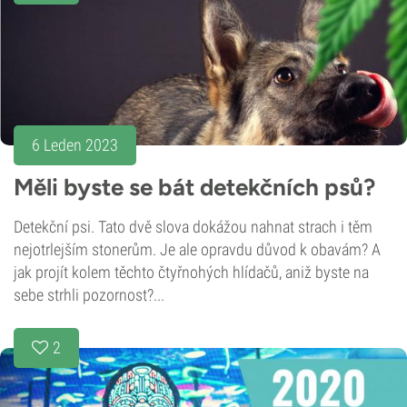
6 Leden 2023
Měli byste se bát detekčních psů?
Detekční psi. Tato dvě slova dokážou nahnat strach i těm
nejotrlejším stonerům. Je ale opravdu důvod k obavám? A
jak projít kolem těchto čtyřnohých hlídačů, aniž byste na
sebe strhli pozornost?...
2