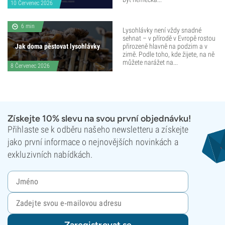
10 Červenec 2026
6 min
Lysohlávky není vždy snadné
sehnat – v přírodě v Evropě rostou
Jak doma pěstovat lysohlávky
přirozeně hlavně na podzim a v
zimě. Podle toho, kde žijete, na ně
můžete narážet na...
8 Červenec 2026
Získejte 10% slevu na svou první objednávku!
Přihlaste se k odběru našeho newsletteru a získejte
jako první informace o nejnovějších novinkách a
exkluzivních nabídkách.
Zaregistrovat se