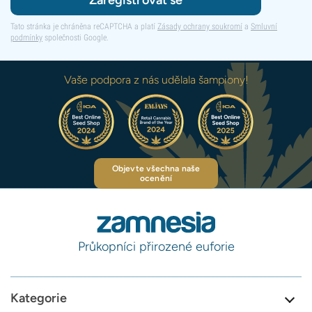
Tato stránka je chráněna reCAPTCHA a platí
Zásady ochrany soukromí
a
Smluvní
podmínky
společnosti Google.
Vaše podpora z nás udělala šampiony!
Objevte všechna naše
ocenění
Průkopníci přirozené euforie
Kategorie