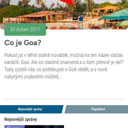
30 duben 2017
Co je Goa?
Pokud jsi v téhle scéně nováček, možná na ten název občas
narážíš: Goa. Ale co vlastně znamená a o čem přesně je řeč?
Tady zjistíš vše, co potřebuješ o Goě vědět, a s nově
nabytými znalostmi můžeš...
Nejnovější zprávy
Populární
Nejnovější zprávy
7 min