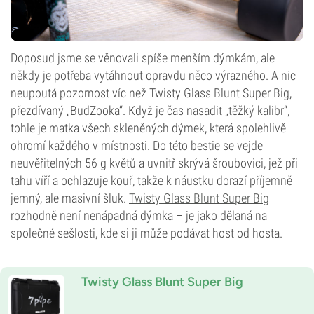
Doposud jsme se věnovali spíše menším dýmkám, ale
někdy je potřeba vytáhnout opravdu něco výrazného. A nic
neupoutá pozornost víc než Twisty Glass Blunt Super Big,
přezdívaný „BudZooka“. Když je čas nasadit „těžký kalibr“,
tohle je matka všech skleněných dýmek, která spolehlivě
ohromí každého v místnosti. Do této bestie se vejde
neuvěřitelných 56 g květů a uvnitř skrývá šroubovici, jež při
tahu víří a ochlazuje kouř, takže k náustku dorazí příjemně
jemný, ale masivní šluk.
Twisty Glass Blunt Super Big
rozhodně není nenápadná dýmka – je jako dělaná na
společné sešlosti, kde si ji může podávat host od hosta.
Twisty Glass Blunt Super Big