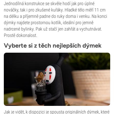
Jednodílná konstrukce se skvěle hodí jak pro úplné
nováčky, tak i pro zkušené kuřáky. Hladké tělo měří 11 cm
na délku a příjemně padne do ruky doma i venku. Na konci
dýmky najdete prostornou kotlík, ideální pro jemně
nadrcené bylinky. Pak už stačí jen zahřát a vychutnávat.
Prostě dokonalost.
Vyberte si z těch nejlepších dýmek
Jak je vidět, k dispozici je spousta originálních dýmek, které