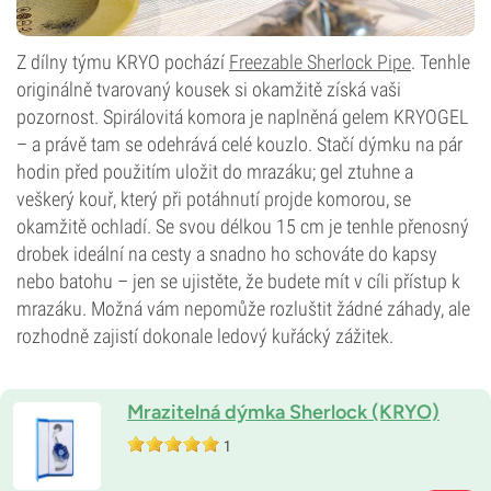
Z dílny týmu KRYO pochází
Freezable Sherlock Pipe
. Tenhle
originálně tvarovaný kousek si okamžitě získá vaši
pozornost. Spirálovitá komora je naplněná gelem KRYOGEL
– a právě tam se odehrává celé kouzlo. Stačí dýmku na pár
hodin před použitím uložit do mrazáku; gel ztuhne a
veškerý kouř, který při potáhnutí projde komorou, se
okamžitě ochladí. Se svou délkou 15 cm je tenhle přenosný
drobek ideální na cesty a snadno ho schováte do kapsy
nebo batohu – jen se ujistěte, že budete mít v cíli přístup k
mrazáku. Možná vám nepomůže rozluštit žádné záhady, ale
rozhodně zajistí dokonale ledový kuřácký zážitek.
Mrazitelná dýmka Sherlock (KRYO)
1