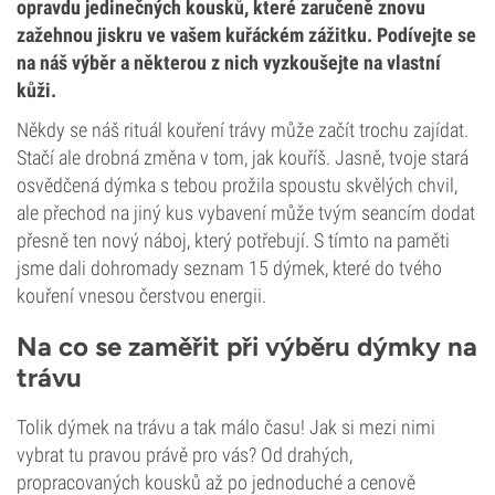
opravdu jedinečných kousků, které zaručeně znovu
zažehnou jiskru ve vašem kuřáckém zážitku. Podívejte se
na náš výběr a některou z nich vyzkoušejte na vlastní
kůži.
Někdy se náš rituál kouření trávy může začít trochu zajídat.
Stačí ale drobná změna v tom, jak kouříš. Jasně, tvoje stará
osvědčená dýmka s tebou prožila spoustu skvělých chvil,
ale přechod na jiný kus vybavení může tvým seancím dodat
přesně ten nový náboj, který potřebují. S tímto na paměti
jsme dali dohromady seznam 15 dýmek, které do tvého
kouření vnesou čerstvou energii.
Na co se zaměřit při výběru dýmky na
trávu
Tolik dýmek na trávu a tak málo času! Jak si mezi nimi
vybrat tu pravou právě pro vás? Od drahých,
propracovaných kousků až po jednoduché a cenově