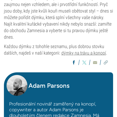
zaujmou nejen vzhledem, ale i prvotřídní funkčností. Pryč
jsou doby, kdy jste kvůli kouři museli obětovat styl – dnes si
můžete pořídit dýmku, která splní všechny vaše nároky.
Najít kvalitní kuřácké vybavení nikdy nebylo snazší: zamiřte
do obchodu Zamnesia a vyberte si tu pravou dýmku ještě
dnes.
Každou dýmku z tohohle seznamu, plus dobrou stovku
dalších, najdeš v naší kategorii:
dýmky na trávu a konopí
.
Adam Parsons
Profesionální novinář zaměřený na konopí,
copywriter a autor Adam Parsons je
dlouholetým členem redakce Zamnesia. Má