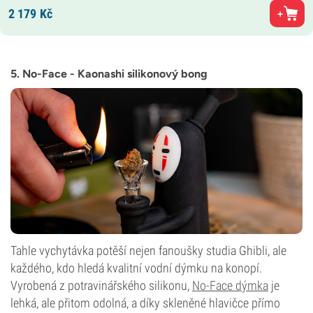
2 179
Kč
5. No-Face - Kaonashi silikonový bong
Tahle vychytávka potěší nejen fanoušky studia Ghibli, ale
každého, kdo hledá kvalitní vodní dýmku na konopí.
Vyrobená z potravinářského silikonu,
No-Face dýmka
je
lehká, ale přitom odolná, a díky skleněné hlavičce přímo