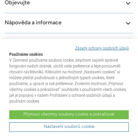
Objevujte
Nápověda a informace
Nástroje
Zásady ochrany osobních údajů
Používáme cookies
V Zamnesii používáme soubory cookie, abychom zajistili správné
fungování našich stránek, uložili vaše preference a lépe porozuměli
8.6
chování návštěvníků. Kliknutím na možnost „Nastavení cookies“ si
můžete přečíst podrobnosti o jednotlivých typech cookies, které
používáme, a upravit si své preference. Zvolením možnosti „Přijmout
Jsme tu pro vás
všechny cookies a pokračovat“ souhlasíte s používáním všech cookies,
79618
jak je popsáno v našem Prohlášení o ochraně osobních údajů a
Navštivte naši stránku
Recenze
používání cookies.
podpory
Přijmout všechny soubory cookie a pokračovat
Nastavení souborů cookie