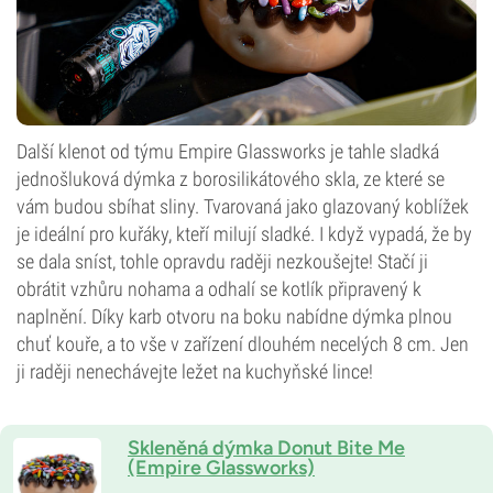
Další klenot od týmu Empire Glassworks je tahle sladká
jednošluková dýmka z borosilikátového skla, ze které se
vám budou sbíhat sliny. Tvarovaná jako glazovaný koblížek
je ideální pro kuřáky, kteří milují sladké. I když vypadá, že by
se dala sníst, tohle opravdu raději nezkoušejte! Stačí ji
obrátit vzhůru nohama a odhalí se kotlík připravený k
naplnění. Díky karb otvoru na boku nabídne dýmka plnou
chuť kouře, a to vše v zařízení dlouhém necelých 8 cm. Jen
ji raději nenechávejte ležet na kuchyňské lince!
Skleněná dýmka Donut Bite Me
(Empire Glassworks)