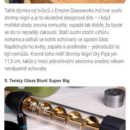
Tahle dýmka od tvůrců z Empire Glassworks má tvar sushi
shrimp nigiri a je to skutečné designové dílo – i když
mořské plody zrovna nemusíte, vypadá tak dobře, že byste
se do ní nejraději zakousli. Stačí sushi otočit vzhůru
nohama a odhalí se kotlík schovaný ve spodní části.
Napěchujte ho květy, zapalte a potáhněte – jednodušší to
být nemůže. Kromě toho měří Shrimp Nigiri Dry Pipe jen
11,5 cm, takže ji mezi jednotlivými sessions snadno někam
nenápadně schováte.
9. Twisty Glass Blunt Super Big