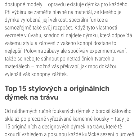
dostupné modely – opravdu existuje dýmka pro každého.
Při výběru se zaměřte hlavně na materiál, ze kterého je
dýmka vyrobená, její velikost, speciální funkce a
samozřejmě také svůj rozpočet. Když tyto vlastnosti
vezmete v úvahu, snadno si najdete dýmku, která odpovídá
vašemu stylu a zároveň z vašeho konopí dostane to
nejlepší. Polovina zábavy ale spočívá v experimentování,
takže se nebojte sáhnout po netradičních tvarech a
materiálech – možná vás překvapí, jak moc dokážou
vylepšit váš konopný zážitek.
Top 15 stylových a originálních
dýmek na trávu
Od nádherných ručně foukaných dýmek z borosilikátového
skla až po precizně vyřezávané kamenné kousky – tady je
15 originálních a designových dýmek na trávu, které tě
okouzlí vzhledem a posunou každé kuřácké sezení o úroveň