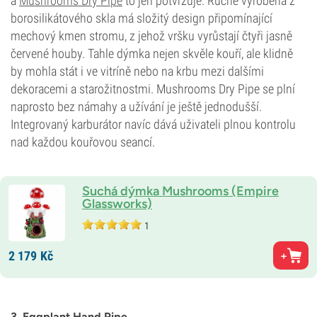
a
Mushrooms Dry Pipe
to jen potvrzuje. Ručně vyrobená z
borosilikátového skla má složitý design připomínající
mechový kmen stromu, z jehož vršku vyrůstají čtyři jasně
červené houby. Tahle dýmka nejen skvěle kouří, ale klidně
by mohla stát i ve vitríně nebo na krbu mezi dalšími
dekoracemi a starožitnostmi. Mushrooms Dry Pipe se plní
naprosto bez námahy a užívání je ještě jednodušší.
Integrovaný karburátor navíc dává uživateli plnou kontrolu
nad každou kouřovou seancí.
Suchá dýmka Mushrooms (Empire
Glassworks)
1
2 179
Kč
3. Eggplant Hand Pipe