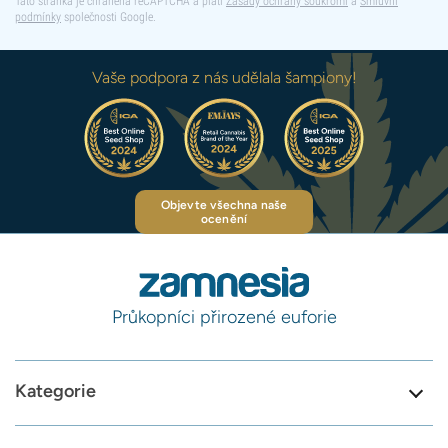
Tato stránka je chráněna reCAPTCHA a platí
Zásady ochrany soukromí
a
Smluvní
podmínky
společnosti Google.
Vaše podpora z nás udělala šampiony!
Objevte všechna naše
ocenění
Průkopníci přirozené euforie
Kategorie