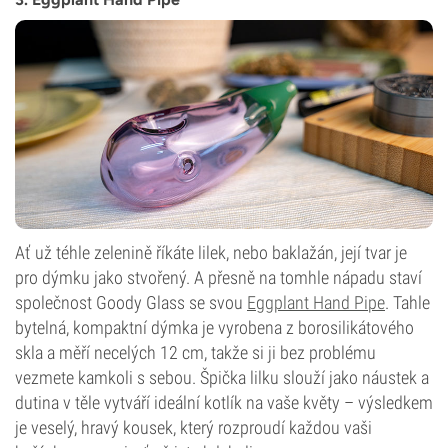
Ať už téhle zelenině říkáte lilek, nebo baklažán, její tvar je
pro dýmku jako stvořený. A přesně na tomhle nápadu staví
společnost Goody Glass se svou
Eggplant Hand Pipe
. Tahle
bytelná, kompaktní dýmka je vyrobena z borosilikátového
skla a měří necelých 12 cm, takže si ji bez problému
vezmete kamkoli s sebou. Špička lilku slouží jako náustek a
dutina v těle vytváří ideální kotlík na vaše květy – výsledkem
je veselý, hravý kousek, který rozproudí každou vaši