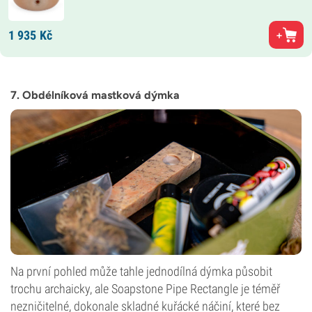
1 935
Kč
7. Obdélníková mastková dýmka
Na první pohled může tahle jednodílná dýmka působit
trochu archaicky, ale Soapstone Pipe Rectangle je téměř
nezničitelné, dokonale skladné kuřácké náčiní, které bez