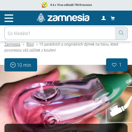
8.6 z 10 na základě 79618 recenze
Zamnesia
Blog
15 parádních a originálních dýmek na trávu, které
>
>
povznesou váš zážitek z kouření
1
10 min