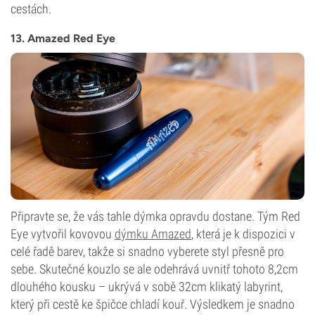
cestách.
13. Amazed Red Eye
Připravte se, že vás tahle dýmka opravdu dostane. Tým Red
Eye vytvořil kovovou
dýmku Amazed
, která je k dispozici v
celé řadě barev, takže si snadno vyberete styl přesně pro
sebe. Skutečné kouzlo se ale odehrává uvnitř tohoto 8,2cm
dlouhého kousku – ukrývá v sobě 32cm klikatý labyrint,
který při cestě ke špičce chladí kouř. Výsledkem je snadno