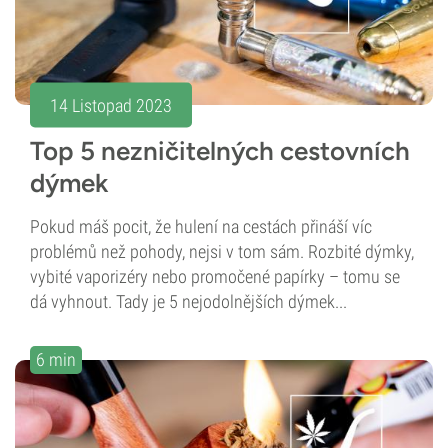
14 Listopad 2023
Top 5 nezničitelných cestovních
dýmek
Pokud máš pocit, že hulení na cestách přináší víc
problémů než pohody, nejsi v tom sám. Rozbité dýmky,
vybité vaporizéry nebo promočené papírky – tomu se
dá vyhnout. Tady je 5 nejodolnějších dýmek...
6 min