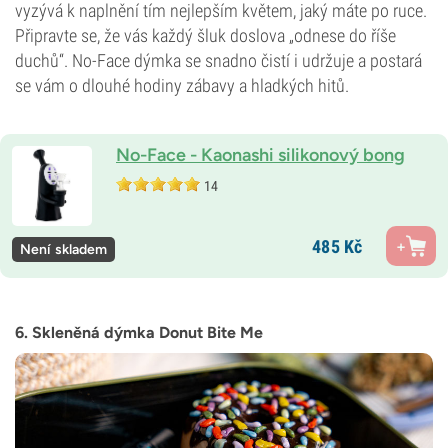
vyzývá k naplnění tím nejlepším květem, jaký máte po ruce.
Připravte se, že vás každý šluk doslova „odnese do říše
duchů“. No-Face dýmka se snadno čistí i udržuje a postará
se vám o dlouhé hodiny zábavy a hladkých hitů.
No-Face - Kaonashi silikonový bong
14
485
Kč
Není skladem
6. Skleněná dýmka Donut Bite Me