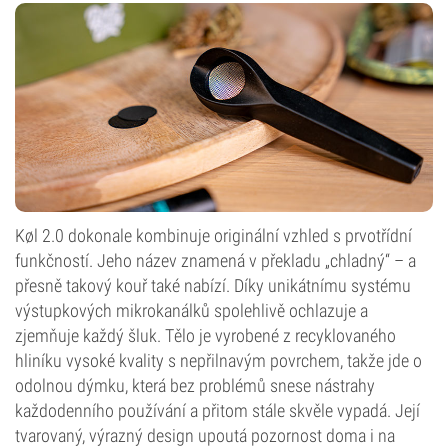
Køl 2.0 dokonale kombinuje originální vzhled s prvotřídní
funkčností. Jeho název znamená v překladu „chladný“ – a
přesně takový kouř také nabízí. Díky unikátnímu systému
výstupkových mikrokanálků spolehlivě ochlazuje a
zjemňuje každý šluk. Tělo je vyrobené z recyklovaného
hliníku vysoké kvality s nepřilnavým povrchem, takže jde o
odolnou dýmku, která bez problémů snese nástrahy
každodenního používání a přitom stále skvěle vypadá. Její
tvarovaný, výrazný design upoutá pozornost doma i na