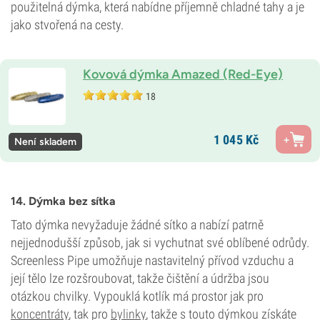
použitelná dýmka, která nabídne příjemně chladné tahy a je
jako stvořená na cesty.
Kovová dýmka Amazed (Red-Eye)
18
1 045
Kč
Není skladem
14. Dýmka bez sítka
Tato dýmka nevyžaduje žádné sítko a nabízí patrně
nejjednodušší způsob, jak si vychutnat své oblíbené odrůdy.
Screenless Pipe umožňuje nastavitelný přívod vzduchu a
její tělo lze rozšroubovat, takže čištění a údržba jsou
otázkou chvilky. Vypouklá kotlík má prostor jak pro
koncentráty
, tak pro
bylinky
, takže s touto dýmkou získáte