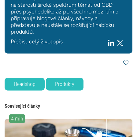
na starosti široké spektrum témat od CBD
přes psychedelika až po všechno mezi tím a
připravuje blogové články, návody a
představuje neustále se rozšiřující nabídku
produktů.
Přečíst celý životopis
Headshop
Produkty
Související články
4 min