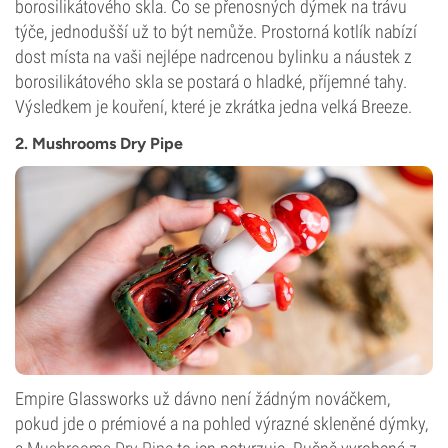
borosilikátového skla. Co se přenosných dýmek na trávu
týče, jednodušší už to být nemůže. Prostorná kotlík nabízí
dost místa na vaši nejlépe nadrcenou bylinku a náustek z
borosilikátového skla se postará o hladké, příjemné tahy.
Výsledkem je kouření, které je zkrátka jedna velká Breeze.
2. Mushrooms Dry Pipe
Empire Glassworks už dávno není žádným nováčkem,
pokud jde o prémiové a na pohled výrazné skleněné dýmky,