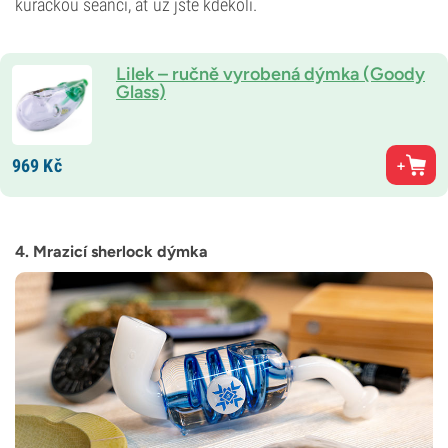
kuřáckou seanci, ať už jste kdekoli.
Lilek – ručně vyrobená dýmka (Goody
Glass)
969
Kč
4. Mrazicí sherlock dýmka