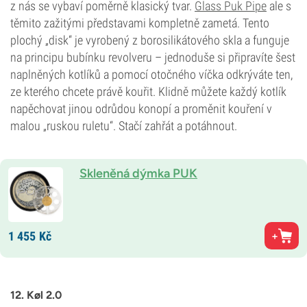
z nás se vybaví poměrně klasický tvar.
Glass Puk Pipe
ale s
těmito zažitými představami kompletně zametá. Tento
plochý „disk“ je vyrobený z borosilikátového skla a funguje
na principu bubínku revolveru – jednoduše si připravíte šest
naplněných kotlíků a pomocí otočného víčka odkrýváte ten,
ze kterého chcete právě kouřit. Klidně můžete každý kotlík
napěchovat jinou odrůdou konopí a proměnit kouření v
malou „ruskou ruletu“. Stačí zahřát a potáhnout.
Skleněná dýmka PUK
1 455
Kč
12. Køl 2.0