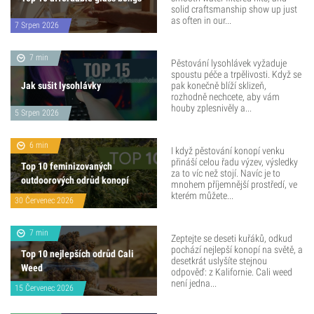
solid craftsmanship show up just
as often in our...
7 Srpen 2026
7 min
Pěstování lysohlávek vyžaduje
spoustu péče a trpělivosti. Když se
Jak sušit lysohlávky
pak konečně blíží sklizeň,
rozhodně nechcete, aby vám
houby zplesnivěly a...
5 Srpen 2026
6 min
I když pěstování konopí venku
přináší celou řadu výzev, výsledky
Top 10 feminizovaných
za to víc než stojí. Navíc je to
outdoorových odrůd konopí
mnohem příjemnější prostředí, ve
kterém můžete...
30 Červenec 2026
7 min
Zeptejte se deseti kuřáků, odkud
pochází nejlepší konopí na světě, a
Top 10 nejlepších odrůd Cali
desetkrát uslyšíte stejnou
Weed
odpověď: z Kalifornie. Cali weed
není jedna...
15 Červenec 2026