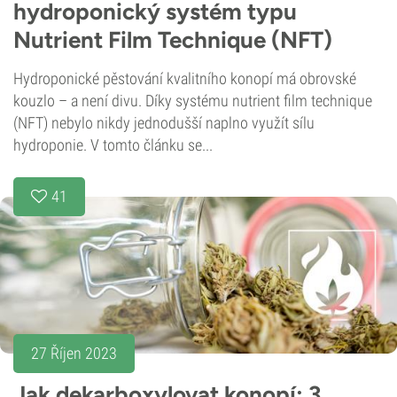
hydroponický systém typu
Nutrient Film Technique (NFT)
Hydroponické pěstování kvalitního konopí má obrovské
kouzlo – a není divu. Díky systému nutrient film technique
(NFT) nebylo nikdy jednodušší naplno využít sílu
hydroponie. V tomto článku se...
41
27 Říjen 2023
Jak dekarboxylovat konopí: 3