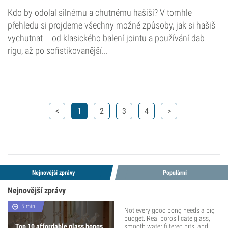
Kdo by odolal silnému a chutnému hašiši? V tomhle
přehledu si projdeme všechny možné způsoby, jak si hašiš
vychutnat – od klasického balení jointu a používání dab
rigu, až po sofistikovanější...
<
1
2
3
4
>
Nejnovější zprávy
Populární
Nejnovější zprávy
5 min
Not every good bong needs a big
budget. Real borosilicate glass,
Top 10 affordable glass bongs
smooth water filtered hits, and