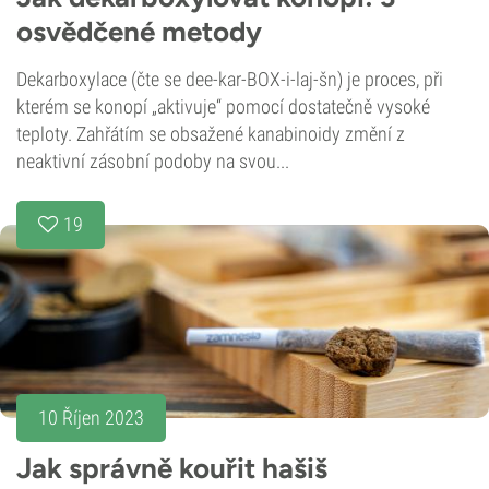
osvědčené metody
Dekarboxylace (čte se dee-kar-BOX-i-laj-šn) je proces, při
kterém se konopí „aktivuje“ pomocí dostatečně vysoké
teploty. Zahřátím se obsažené kanabinoidy změní z
neaktivní zásobní podoby na svou...
19
10 Říjen 2023
Jak správně kouřit hašiš