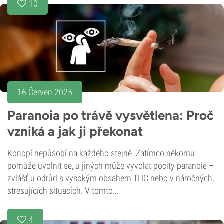
10
16 Červen 2025
Paranoia po trávě vysvětlena: Proč
vzniká a jak ji překonat
Konopí nepůsobí na každého stejně. Zatímco někomu
pomůže uvolnit se, u jiných může vyvolat pocity paranoie –
zvlášť u odrůd s vysokým obsahem THC nebo v náročných,
stresujících situacích. V tomto...
4