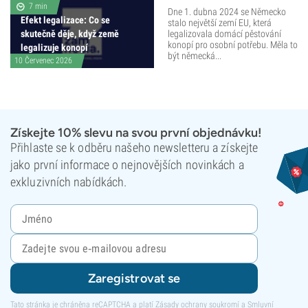
7 min
Dne 1. dubna 2024 se Německo
Efekt legalizace: Co se
stalo největší zemí EU, která
skutečně děje, když země
legalizovala domácí pěstování
konopí pro osobní potřebu. Měla to
legalizuje konopí
být německá...
10 Červenec 2026
Získejte 10% slevu na svou první objednávku!
Přihlaste se k odběru našeho newsletteru a získejte
jako první informace o nejnovějších novinkách a
exkluzivních nabídkách.
Zaregistrovat se
Tato stránka je chráněna reCAPTCHA a platí
Zásady ochrany soukromí
a
Smluvní