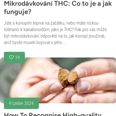
Mikrodávkování THC: Co to je a jak
funguje?
Jste s konopím teprve na začátku, nebo máte nízkou
toleranci k kanabinoidům, jako je THC? Pak pro vás může
být mikrodávkování odpovědí na to, jak konopí používat,
aniž byste museli bojovat s jeho...
19
9 Leden 2024
How To Recognise High-quality