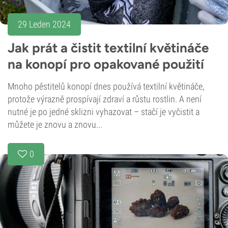
29 Leden 2024
Jak prát a čistit textilní květináče
na konopí pro opakované použití
Mnoho pěstitelů konopí dnes používá textilní květináče,
protože výrazně prospívají zdraví a růstu rostlin. A není
nutné je po jedné sklizni vyhazovat – stačí je vyčistit a
můžete je znovu a znovu...
0