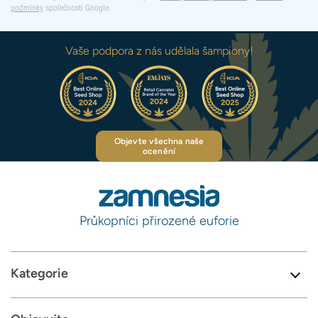
podmínky
společnosti Google.
Vaše podpora z nás udělala šampiony!
Objevte všechna naše
ocenění
Průkopníci přirozené euforie
Kategorie