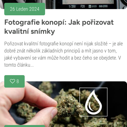
26 Leden 2024
Fotografie konopí: Jak pořizovat
kvalitní snímky
Pořizovat kvalitní fotografie konopí není nijak složité – je ale
dobré znát několik základních principů a mít jasno v tom,
jaké vybavení se vám může hodit a bez čeho se obejdete. V
tomto článku...
8