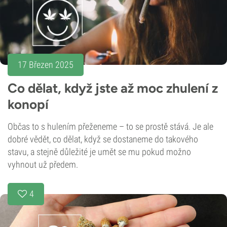
17 Březen 2025
Co dělat, když jste až moc zhulení z
konopí
Občas to s hulením přeženeme – to se prostě stává. Je ale
dobré vědět, co dělat, když se dostaneme do takového
stavu, a stejně důležité je umět se mu pokud možno
vyhnout už předem.
4