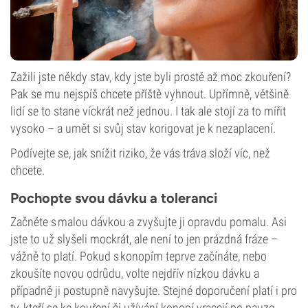
Zažili jste někdy stav, kdy jste byli prostě až moc zkouření?
Pak se mu nejspíš chcete příště vyhnout. Upřímně, většině
lidí se to stane víckrát než jednou. I tak ale stojí za to mířit
vysoko – a umět si svůj stav korigovat je k nezaplacení.
Podívejte se, jak snížit riziko, že vás tráva složí víc, než
chcete.
Pochopte svou dávku a toleranci
Začněte s malou dávkou a zvyšujte ji opravdu pomalu. Asi
jste to už slyšeli mockrát, ale není to jen prázdná fráze –
vážně to platí. Pokud s konopím teprve začínáte, nebo
zkoušíte novou odrůdu, volte nejdřív nízkou dávku a
případně ji postupně navyšujte. Stejné doporučení platí i pro
ty, kteří se ke kouření či užívání konopí vracejí po pauze.