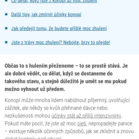
Co dělat, když jste z konopí až moc zhulení
Další tipy, jak zmírnit účinky konopí
Jak předejít tomu, že budete příště moc zhulení
Jste z trávy moc zhulení? Nebojte, brzy to přejde!
Občas to s hulením přeženeme – to se prostě stává. Je
ale dobré vědět, co dělat, když se dostaneme do
takového stavu, a stejně důležité je umět se mu pokud
možno vyhnout už předem.
Konopí může mnoha lidem nabídnout příjemný, uvolňující
zážitek, ale někdy se kvůli přehnané dávce nebo
nezkušenosti mohou
účinky stát až příliš intenzivními
.
Pokud máte pocit, že jste až moc
sjetí
, nepropadejte panice
– existuje několik účinných způsobů, jak se zklidnit a znovu
získat kontrolu nad situací.