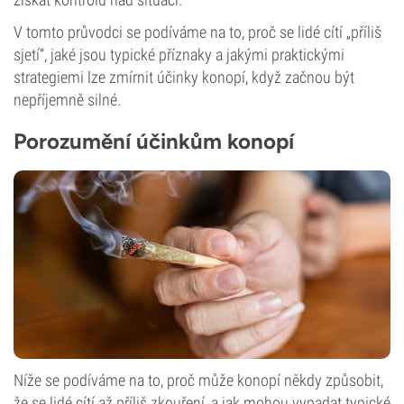
V tomto průvodci se podíváme na to, proč se lidé cítí „příliš
sjetí“, jaké jsou typické příznaky a jakými praktickými
strategiemi lze zmírnit účinky konopí, když začnou být
nepříjemně silné.
Porozumění účinkům konopí
Níže se podíváme na to, proč může konopí někdy způsobit,
že se lidé cítí až příliš zkouření, a jak mohou vypadat typické