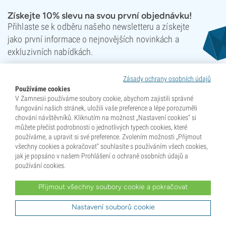
Získejte 10% slevu na svou první objednávku!
Přihlaste se k odběru našeho newsletteru a získejte
jako první informace o nejnovějších novinkách a
exkluzivních nabídkách.
Zásady ochrany osobních údajů
Používáme cookies
V Zamnesii používáme soubory cookie, abychom zajistili správné
fungování našich stránek, uložili vaše preference a lépe porozuměli
chování návštěvníků. Kliknutím na možnost „Nastavení cookies“ si
Zaregistrovat se
můžete přečíst podrobnosti o jednotlivých typech cookies, které
používáme, a upravit si své preference. Zvolením možnosti „Přijmout
Tato stránka je chráněna reCAPTCHA a platí
Zásady ochrany soukromí
a
Smluvní
všechny cookies a pokračovat“ souhlasíte s používáním všech cookies,
podmínky
společnosti Google.
jak je popsáno v našem Prohlášení o ochraně osobních údajů a
používání cookies.
Vaše podpora z nás udělala šampiony!
Přijmout všechny soubory cookie a pokračovat
Nastavení souborů cookie