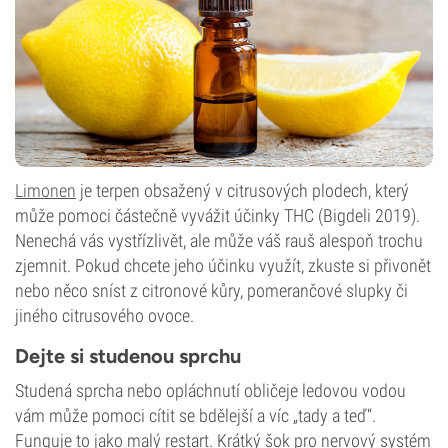
Limonen
je terpen obsažený v citrusových plodech, který
může pomoci částečně vyvážit účinky THC (Bigdeli 2019).
Nenechá vás vystřízlivět, ale může váš rauš alespoň trochu
zjemnit. Pokud chcete jeho účinku využít, zkuste si přivonět
nebo něco sníst z citronové kůry, pomerančové slupky či
jiného citrusového ovoce.
Dejte si studenou sprchu
Studená sprcha nebo opláchnutí obličeje ledovou vodou
vám může pomoci cítit se bdělejší a víc „tady a teď“.
Funguje to jako malý restart. Krátký šok pro nervový systém