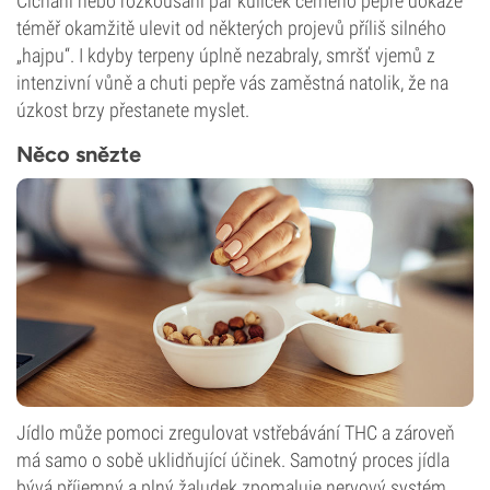
Čichání nebo rozkousání pár kuliček černého pepře dokáže
téměř okamžitě ulevit od některých projevů příliš silného
„hajpu“. I kdyby terpeny úplně nezabraly, smršť vjemů z
intenzivní vůně a chuti pepře vás zaměstná natolik, že na
úzkost brzy přestanete myslet.
Něco snězte
Jídlo může pomoci zregulovat vstřebávání THC a zároveň
má samo o sobě uklidňující účinek. Samotný proces jídla
bývá příjemný a plný žaludek zpomaluje nervový systém,