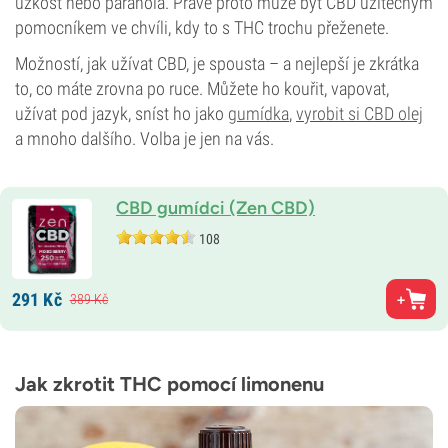
úzkost nebo paranoia. Právě proto může být CBD užitečným
pomocníkem ve chvíli, kdy to s THC trochu přeženete.
Možností, jak užívat CBD, je spousta – a nejlepší je zkrátka
to, co máte zrovna po ruce. Můžete ho kouřit, vapovat,
užívat pod jazyk, sníst ho jako
gumídka
,
vyrobit si CBD olej
a mnoho dalšího. Volba je jen na vás.
CBD gumídci (Zen CBD)
108
291
Kč
389
Kč
Jak zkrotit THC pomocí limonenu