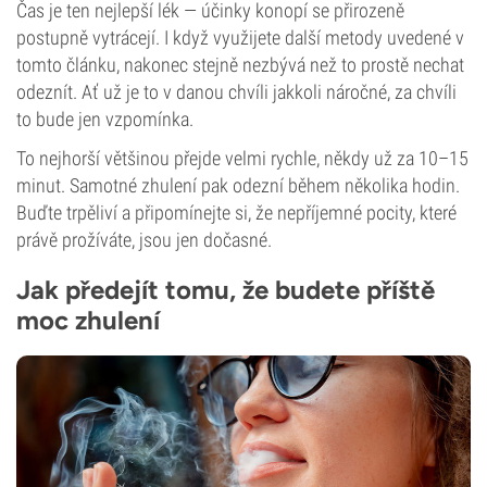
Čas je ten nejlepší lék — účinky konopí se přirozeně
postupně vytrácejí. I když využijete další metody uvedené v
tomto článku, nakonec stejně nezbývá než to prostě nechat
odeznít. Ať už je to v danou chvíli jakkoli náročné, za chvíli
to bude jen vzpomínka.
To nejhorší většinou přejde velmi rychle, někdy už za 10–15
minut. Samotné zhulení pak odezní během několika hodin.
Buďte trpěliví a připomínejte si, že nepříjemné pocity, které
právě prožíváte, jsou jen dočasné.
Jak předejít tomu, že budete příště
moc zhulení