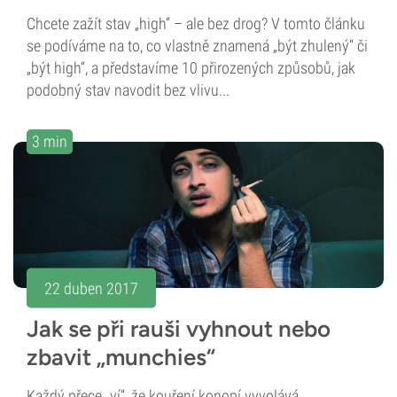
Chcete zažít stav „high“ – ale bez drog? V tomto článku
se podíváme na to, co vlastně znamená „být zhulený“ či
„být high“, a představíme 10 přirozených způsobů, jak
podobný stav navodit bez vlivu...
3 min
22 duben 2017
Jak se při rauši vyhnout nebo
zbavit „munchies“
Každý přece „ví“, že kouření konopí vyvolává