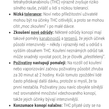
tetrahydrokanabinolu (THC) výrazně zvyšuje riziko
silného rauše, zvlášť u lidí s nízkou tolerancí.
Nízká
tolerance
:
Noví nebo příležitostní uživatelé
mohou být na účinky THC citlivější, a proto se mohou
cítit „moc zkouření“ i po malé dávce.
Zkoušení
nové odrůdy
:
Některé odrůdy konopí mají
takové poměry
kanabinoidů
a
terpenů
, že jejich účinek
působí intenzivněji – někdy i výrazněji než u odrůd s
vyšším obsahem THC. Kouření neznámých odrůd tak
může snadněji vyvolat pocit, že je člověk „přestřelený“.
Poživatiny
nastupují pomaleji:
Na rozdíl od kouření
nebo vaporizování začnou poživatiny působit zhruba
za 30 minut až 2 hodiny. Kvůli tomuto zpoždění lidé
často přidávají další dávku, protože si myslí, že ta
první nestačila. Poživatiny jsou navíc obvykle silnější
než srovnatelné množství vdechovaného konopí,
takže jejich účinky bývají intenzivnější.
Konzumace konopí nalačno:
THC přijaté ústy se na