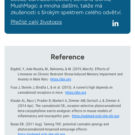
MushMagic a mnoha dalšími, takže má
zkušenosti s širokým spektrem celého odvětví.
Přečíst celý životopis
Reference
Bigdeli, Y., Asle-Rousta, M., Rahnema, & M.
(2019, March).
Effects of
Limonene on Chronic Restraint Stress-Induced Memory Impairment and
Anxiety in Male Rats
-
https://doi.org
Fuss J, Steinle J, Bindila L, & et al.
(2015).
A runner’s high depends on
cannabinoid receptors in mice
-
https://doi.org
Klauke AL, Racz I, Pradier B, Markert A, Zimmer AM, Gertsch J, & Zimmer A.
(2014 Apr).
The cannabinoid CB₂ receptor-selective phytocannabinoid
beta-caryophyllene exerts analgesic effects in mouse models of
inflammatory and neuropathic pain
-
https://pubmed.ncbi.nlm.nih.gov
Russo EB.
(2011 Aug).
Taming THC: potential cannabis synergy and
phytocannabinoid-terpenoid entourage effects
-
https://pubmed.ncbi.nlm.nih.gov