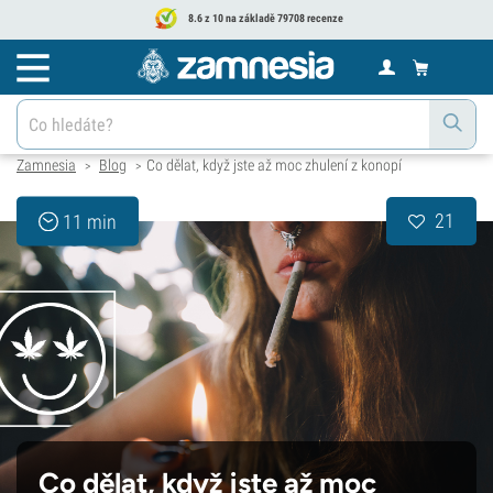
8.6 z 10 na základě 79708 recenze
Zamnesia
Blog
Co dělat, když jste až moc zhulení z konopí
>
>
21
11 min
Co dělat, když jste až moc