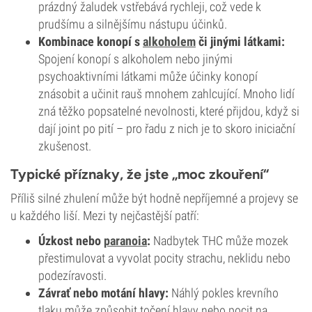
prázdný žaludek vstřebává rychleji, což vede k
prudšímu a silnějšímu nástupu účinků.
Kombinace konopí s
alkoholem
či jinými látkami:
Spojení konopí s alkoholem nebo jinými
psychoaktivními látkami může účinky konopí
znásobit a učinit rauš mnohem zahlcující. Mnoho lidí
zná těžko popsatelné nevolnosti, které přijdou, když si
dají joint po pití – pro řadu z nich je to skoro iniciační
zkušenost.
Typické příznaky, že jste „moc zkouření“
Příliš silné zhulení může být hodně nepříjemné a projevy se
u každého liší. Mezi ty nejčastější patří:
Úzkost nebo
paranoia
:
Nadbytek THC může mozek
přestimulovat a vyvolat pocity strachu, neklidu nebo
podezíravosti.
Závrať nebo motání hlavy:
Náhlý pokles krevního
tlaku může způsobit točení hlavy nebo pocit na