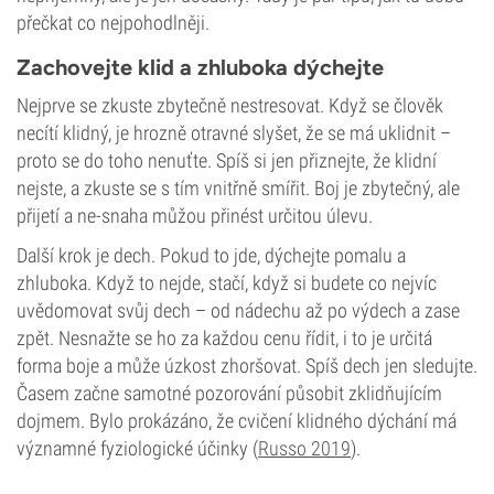
přečkat co nejpohodlněji.
Zachovejte klid a zhluboka dýchejte
Nejprve se zkuste zbytečně nestresovat. Když se člověk
necítí klidný, je hrozně otravné slyšet, že se má uklidnit –
proto se do toho nenuťte. Spíš si jen přiznejte, že klidní
nejste, a zkuste se s tím vnitřně smířit. Boj je zbytečný, ale
přijetí a ne-snaha můžou přinést určitou úlevu.
Další krok je dech. Pokud to jde, dýchejte pomalu a
zhluboka. Když to nejde, stačí, když si budete co nejvíc
uvědomovat svůj dech – od nádechu až po výdech a zase
zpět. Nesnažte se ho za každou cenu řídit, i to je určitá
forma boje a může úzkost zhoršovat. Spíš dech jen sledujte.
Časem začne samotné pozorování působit zklidňujícím
dojmem. Bylo prokázáno, že cvičení klidného dýchání má
významné fyziologické účinky (
Russo 2019
).