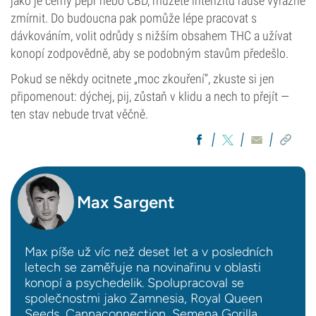
jako je černý pepř nebo CBD, můžete intenzitu rauše výrazně
zmírnit. Do budoucna pak pomůže lépe pracovat s
dávkováním, volit odrůdy s nižším obsahem THC a užívat
konopí zodpovědně, aby se podobným stavům předešlo.
Pokud se někdy ocitnete „moc zkouření“, zkuste si jen
připomenout: dýchej, pij, zůstaň v klidu a nech to přejít —
ten stav nebude trvat věčně.
Max Sargent
Max píše už víc než deset let a v posledních
letech se zaměřuje na novinařinu v oblasti
konopí a psychedelik. Spolupracoval se
společnostmi jako Zamnesia, Royal Queen
Seeds, Cannaconnection, Semena Gorilla,