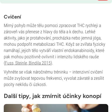
Cvičení
Mírný pohyb může tělu pomoci zpracovat THC rychleji a
zároveň vás přenese z hlavy do těla a k dechu. Lehké
aktivity, jako je protahování, procházka nebo jemná jóga,
mohou podpořit metabolizaci THC. Když se zvířata fyzicky
namáhají, jejich tělo vytváří vlastní endokanabinoidy, které
pak mohou pozitivně ovlivnit i intenzitu lidského rauše
(
Fuss, Steinle, Bindila 2015
).
Vyhněte se však náročnému tréninku – intenzivní cvičení
může zvyšovat tepovou frekvenci, vyvolat závratě a zesílit
pocity neklidu či úzkosti.
Další tipy, jak zmírnit účinky konopí