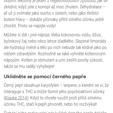
Doplnit tekutiny je jeden z nejjednodušších způsobů, jak se
zklidnit, když jste z konopí až moc zhulení. Dehydratace –
ať už ji vnímáte jako sucho v ústech, nebo jako třeštící
bolest hlavy – dokáže příznaky příliš silného účinku ještě
zhoršit. Proto se napijte vody!
Můžete si dát i jiné nápoje, třeba kokosovou vodu, džus,
bylinkový čaj nebo něco lehce sladkého. Slazené limonády
ale hydratují méně a tělo po nich nebude tak klidné jako po
něčem zdravějším. Rozhodně se také vyhněte kofeinovým
nápojům. Kofein je stimulant a umí zesílit pocity úzkosti,
takže se mu raději vyhýbejte!
Uklidněte se pomocí černého pepře
Černý pepř obsahuje karyofylen – terpene, o kterém se ví, že
interaguje s THC a může tlumit jeho psychoaktivní účinky
(
Klauke 2014
). Když to chcete využít proti příliš silnému
účinku THC, stačí k pepři přivonět, nebo ho rozžvýkat!