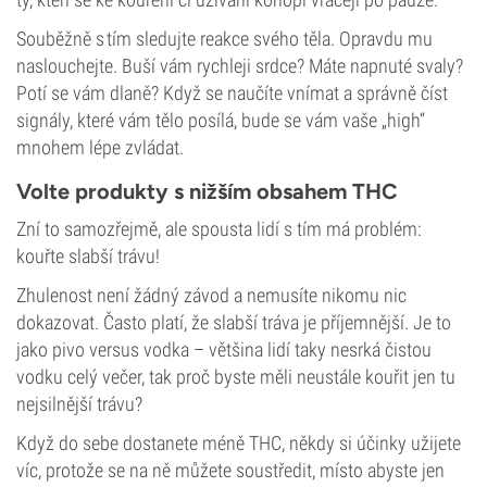
Souběžně s tím sledujte reakce svého těla. Opravdu mu
naslouchejte. Buší vám rychleji srdce? Máte napnuté svaly?
Potí se vám dlaně? Když se naučíte vnímat a správně číst
signály, které vám tělo posílá, bude se vám vaše „high“
mnohem lépe zvládat.
Volte produkty s nižším obsahem THC
Zní to samozřejmě, ale spousta lidí s tím má problém:
kouřte slabší trávu!
Zhulenost není žádný závod a nemusíte nikomu nic
dokazovat. Často platí, že slabší tráva je příjemnější. Je to
jako pivo versus vodka – většina lidí taky nesrká čistou
vodku celý večer, tak proč byste měli neustále kouřit jen tu
nejsilnější trávu?
Když do sebe dostanete méně THC, někdy si účinky užijete
víc, protože se na ně můžete soustředit, místo abyste jen