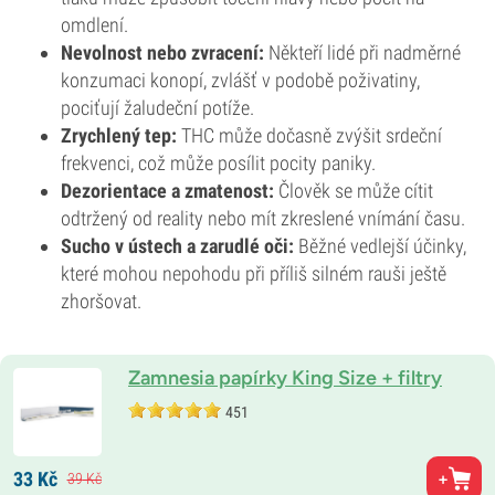
omdlení.
Nevolnost nebo zvracení:
Někteří lidé při nadměrné
konzumaci konopí, zvlášť v podobě poživatiny,
pociťují žaludeční potíže.
Zrychlený tep:
THC může dočasně zvýšit srdeční
frekvenci, což může posílit pocity paniky.
Dezorientace a zmatenost:
Člověk se může cítit
odtržený od reality nebo mít zkreslené vnímání času.
Sucho v ústech a zarudlé oči:
Běžné vedlejší účinky,
které mohou nepohodu při příliš silném rauši ještě
zhoršovat.
Zamnesia papírky King Size + filtry
451
33
Kč
39
Kč