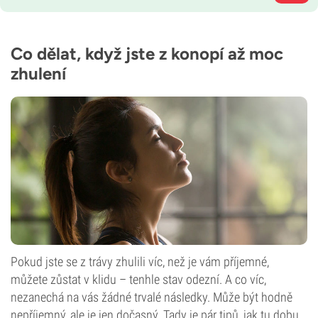
Co dělat, když jste z konopí až moc
zhulení
Pokud jste se z trávy zhulili víc, než je vám příjemné,
můžete zůstat v klidu – tenhle stav odezní. A co víc,
nezanechá na vás žádné trvalé následky. Může být hodně
nepříjemný, ale je jen dočasný. Tady je pár tipů, jak tu dobu