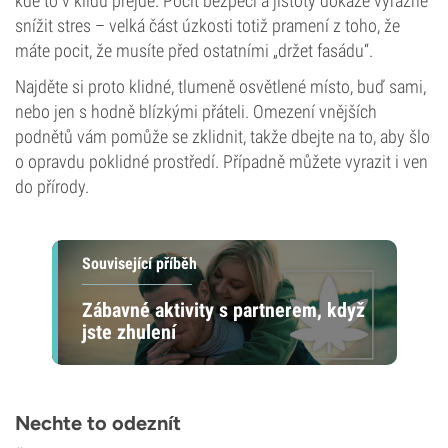
kde to v klidu přejde. Pocit bezpečí a jistoty dokáže výrazně
snížit stres – velká část úzkosti totiž pramení z toho, že
máte pocit, že musíte před ostatními „držet fasádu“.
Najděte si proto klidné, tlumeně osvětlené místo, buď sami,
nebo jen s hodně blízkými přáteli. Omezení vnějších
podnětů vám pomůže se zklidnit, takže dbejte na to, aby šlo
o opravdu poklidné prostředí. Případně můžete vyrazit i ven
do přírody.
Související příběh
Zábavné aktivity s partnerem, když
jste zhulení
Nechte to odeznít