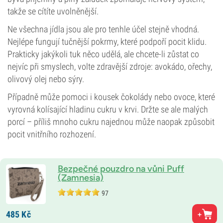
takže se cítíte uvolněnější.
Ne všechna jídla jsou ale pro tenhle účel stejně vhodná.
Nejlépe fungují tučnější pokrmy, které podpoří pocit klidu.
Prakticky jakýkoli tuk něco udělá, ale chcete-li zůstat co
nejvíc při smyslech, volte zdravější zdroje: avokádo, ořechy,
olivový olej nebo sýry.
Případně může pomoci i kousek čokolády nebo ovoce, které
vyrovná kolísající hladinu cukru v krvi. Držte se ale malých
porcí – příliš mnoho cukru najednou může naopak způsobit
pocit vnitřního rozhození.
Bezpečné pouzdro na vůni Puff
(Zamnesia)
97
485
Kč