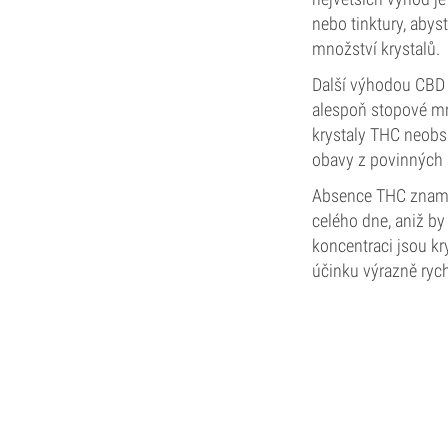
nebo tinktury, abys
množství krystalů.
Další výhodou CBD 
alespoň stopové mn
krystaly THC neobsah
obavy z povinných 
Absence THC znamen
celého dne, aniž b
koncentraci jsou kr
účinku výrazně rychl