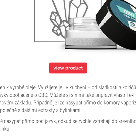
view product
en k výrobě oleje. Využijete je i v kuchyni – od sladkostí a koláč
vky obohacené o CBD. Můžete si s nimi také připravit vlastní e‑liq
inovém základu. Případně je lze nasypat přímo do komory vaporiz
olečně s dalšími extrakty a bylinkami.
ké nasypat přímo pod jazyk, odkud se rychle vstřebají do krevního
inku.