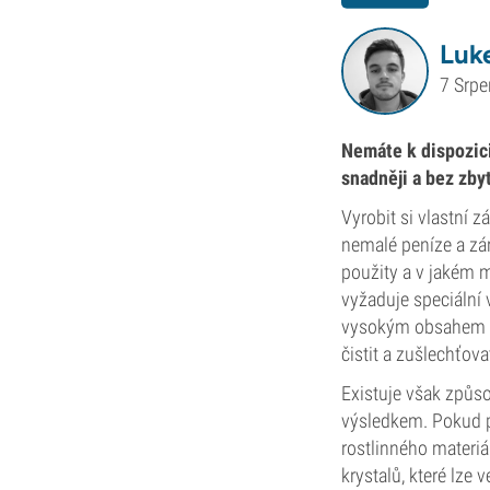
Luk
7 Srp
Nemáte k dispozic
snadněji a bez zb
Vyrobit si vlastní 
nemalé peníze a zár
použity a v jakém m
vyžaduje speciální 
vysokým obsahem CB
čistit a zušlechťova
Existuje však způso
výsledkem. Pokud p
rostlinného materi
krystalů, které lze 