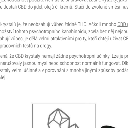
te dostali CBD do jídel, olejů či krémů. Stačí do zvolené směsi n
krystalů je, že neobsahují vůbec žádné THC. Ačkoli mnoho
CBD 
ožství tohoto psychotropního kanabinoidu, zcela bez něj nejsou
ují vůbec, je dělá velmi atraktivními pro ty, kteří chtějí užívat C
pracovních testů na drogy.
á, že CBD krystaly nemají žádné psychotropní účinky. Lze je p
y narušovaly jasnou mysl nebo schopnost normálně fungovat. Dí
ystaly velmi účinné a v porovnání s mnoha jinými způsoby podán
eji.