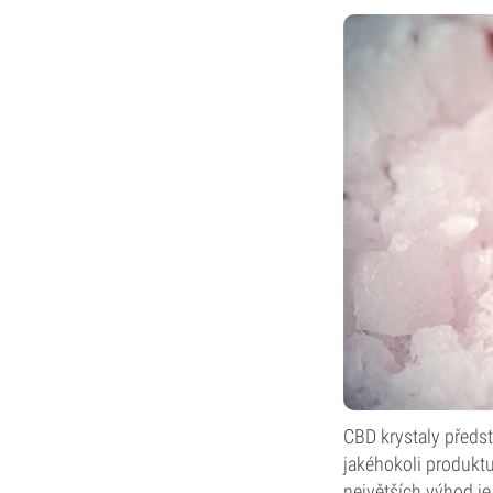
CBD krystaly předst
jakéhokoli produktu
největších výhod je