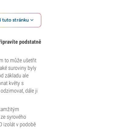
 tuto stránku
řipravíte podstatně
 to může ušetřit
jaké suroviny byly
od základu ale
hnat květy s
dzimovat, dále ji
okamžitým
ze syrového
D izolát v podobě