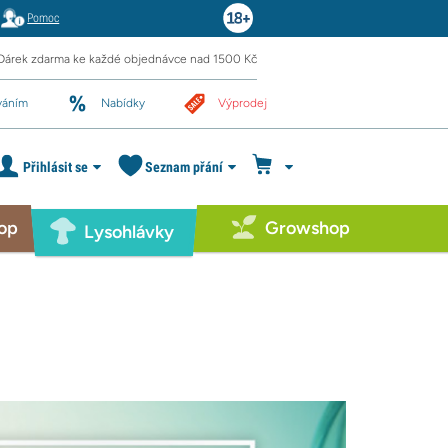
Pomoc
Dárek zdarma ke každé objednávce nad 1500 Kč
váním
Nabídky
Výprodej
Přihlásit se
Seznam přání
op
Growshop
Lysohlávky