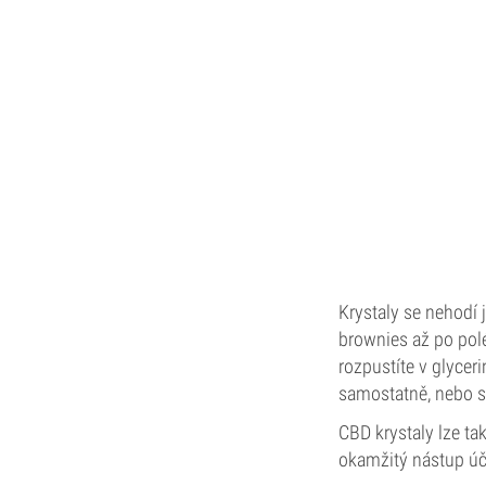
Krystaly se nehodí j
brownies až po polé
rozpustíte v glycer
samostatně, nebo sp
CBD krystaly lze ta
okamžitý nástup úč