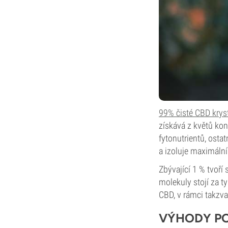
99% čisté CBD krys
získává z květů ko
fytonutrientů, osta
a izoluje maximáln
Zbývající 1 % tvoří
molekuly stojí za t
CBD, v rámci takzv
VÝHODY PO