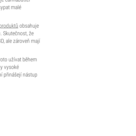
asypat malé
produktů
obsahuje
. Skutečnost, že
BD, ale zároveň mají
roto užívat během
ky vysoké
í přinášejí nástup