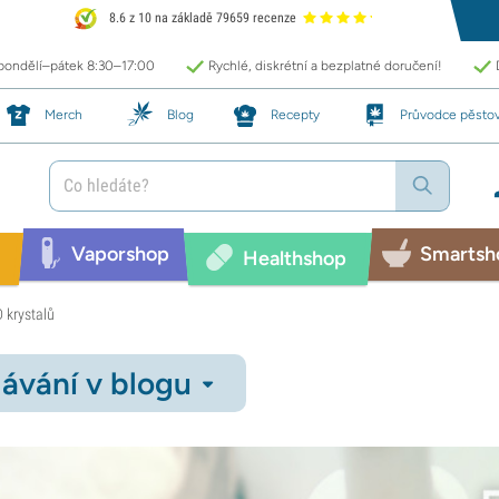
8.6 z 10 na základě 79659 recenze
 pondělí–pátek 8:30–17:00
Rychlé, diskrétní a bezplatné doručení!
Merch
Blog
Recepty
Průvodce pěsto
Vaporshop
Smartsh
Healthshop
D krystalů
ávání v blogu