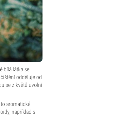
 bílá látka se
čištění odděluje od
u se z květů uvolní
yto aromatické
oidy, například s