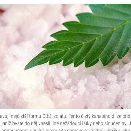
avují nejčistší formu CBD izolátu. Tento čistý kanabinoid lze přid
, aniž byste do něj vnesli jiné nežádoucí látky nebo sloučeniny. 
 jednoduchost použití. Nemusíte připravovat žádné výtažky, jako