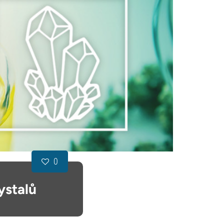
0
ystalů