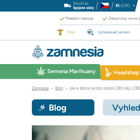
Doručit do
Kč
(CZK)
Spojené státy
Platební metody
Zákaznický servis
Tribe
Vyhledávač semen
Semena Marihuany
Headshop
Zamnesia
Blog
Jak si doma vyrobit vlastní CBD olej z CB
>
>
Blog
Vyhled