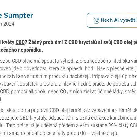
e Sumpter
Nech AI vysvětlí
en 2024
i květy
CBD
? Žádný problém! Z CBD krystalů si svůj CBD olej p
ytečného nepořádku.
zásobu
CBD oleje
má spoustu výhod. Z dlouhodobého hlediska vám
oveň jde o dovednost, která se opravdu hodí. Navíc přesně víte, 
nožství se ve finálním produktu nacházejí. Příprava oleje úplně 
vybavení, dostatek prostoru a hlavně hodně práce. Je potřeba se
D, pomocí alkoholu nebo CO₂ z nich získat účinné látky, směs o
t.
b, jak si doma připravit CBD olej téměř bez vybavení a s téměř 
oužijete CBD krystaly, odpadá vám složitá extrakce
kanabinoidu
álu. Tato práce už je udělaná předem a vám zůstane 99% čistý CB
velmi snadno přidat do celé řady produktů – včetně olejů.