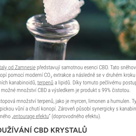
taly od Zamnesie
představují samotnou esenci CBD. Tato sněhově
nopí pomocí moderní CO₂ extrakce a následně se v druhém kroku 
tních kanabinoidů,
terpenů
a lipidů. Díky tomuto pečlivému postup
í možné množství CBD a výsledkem je produkt s 99% čistotou.
 stopová množství terpenů, jako je myrcen, limonen a humulen. T
ypickou vůní a chutí konopí. Zároveň působí synergicky s kanabin
aného „
entourage efektu
“ (doprovodného efektu).
UŽÍVÁNÍ CBD KRYSTALŮ