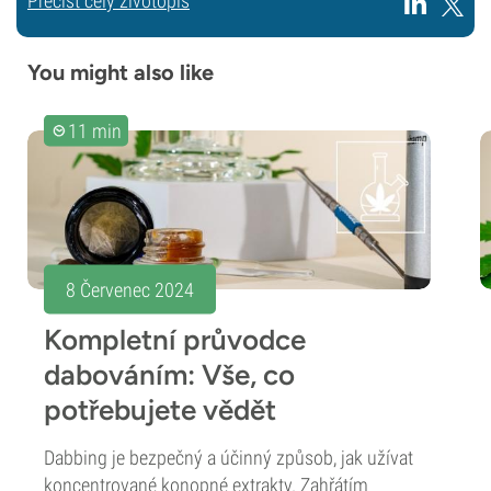
Přečíst celý životopis
You might also like
11 min
8 Červenec 2024
Kompletní průvodce
dabováním: Vše, co
potřebujete vědět
Dabbing je bezpečný a účinný způsob, jak užívat
koncentrované konopné extrakty. Zahřátím