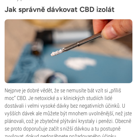
Jak správně dávkovat CBD izolát
Nejprve je dobré vědět, že se nemusíte bát vzít si „příliš
moc“ CBD. Je netoxické a v klinických studiích lidé
dostávali i velmi vysoké dávky bez negativních účinků. U
vyšších dávek ale můžete být mnohem uvolněnější, než jste
plánovali, což je zbytečné plýtvání krystaly i penězi. Obecně
se proto doporučuje začít s nižší dávkou a tu postupně
zvyšovat, dokud nedosáhnete požadovaného účinku.