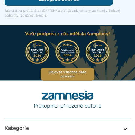
Tato stránka je chráněna reCAPTCHA a platí
Zásady ochrany soukromí
a
Smluvní
podmínky
společnosti Google.
Vaše podpora z nás udělala šampiony!
Objevte všechna naše
ocenění
Průkopníci přirozené euforie
Kategorie