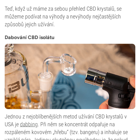
Teď, když už máme za sebou přehled CBD krystalů, se
můžeme podívat na výhody a nevýhody nejčastějších
způsobů jejich užívání.
Dabování CBD isolátu
Jednou z nejoblíbenějších metod užívání CBD krystalů v
USA je
dabbing
. Při něm se koncentrát odpařuje na
rozpáleném kovovém „hřebu“ (tzv. bangeru) a inhaluje se
vzniklá pára. Jedinou skutečnou nevýhodou je, že pokud