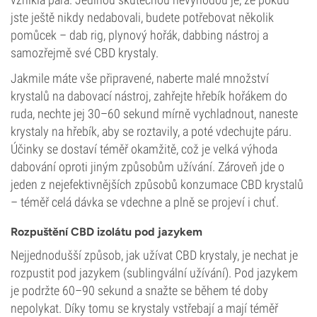
jste ještě nikdy nedabovali, budete potřebovat několik
pomůcek – dab rig, plynový hořák, dabbing nástroj a
samozřejmě své CBD krystaly.
Jakmile máte vše připravené, naberte malé množství
krystalů na dabovací nástroj, zahřejte hřebík hořákem do
ruda, nechte jej 30–60 sekund mírně vychladnout, naneste
krystaly na hřebík, aby se roztavily, a poté vdechujte páru.
Účinky se dostaví téměř okamžitě, což je velká výhoda
dabování oproti jiným způsobům užívání. Zároveň jde o
jeden z nejefektivnějších způsobů konzumace CBD krystalů
– téměř celá dávka se vdechne a plně se projeví i chuť.
Rozpuštění CBD izolátu pod jazykem
Nejjednodušší způsob, jak užívat CBD krystaly, je nechat je
rozpustit pod jazykem (sublingvální užívání). Pod jazykem
je podržte 60–90 sekund a snažte se během té doby
nepolykat. Díky tomu se krystaly vstřebají a mají téměř