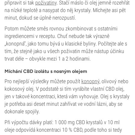
připravit si tak
poživatiny
. Stačí máslo či olej jemně rozehřát
na nízké teplotě a nasypat do něj krystaly. Míchejte asi pět
minut, dokud se úplně nerozpustí.
Potom můžete směs rovnou zkombinovat s ostatními
ingrediencemi v receptu. Chuť nebude tak výrazně
„konopná“, jako tomu bývá u klasické byliny. Počítejte ale s
tím, že stejně jako u všech poživatin může nástup účinku
trvat déle – obvykle mezi 1 a 2 hodinami.
Míchání CBD izolátu s nosným olejem
Pro nejlepší výsledky můžete použít
konopný
, olivový nebo
kokosový olej. V podstatě si tím vyrábíte vlastní CBD olej,
jen v takové koncentraci, která vám vyhovuje. Olej s krystaly
je potřeba asi deset minut zahřívat ve vodní lázni, aby se
dokonale spojily.
Při výpočtu dávky platí: 1 000 mg CBD krystalů v 10 ml
oleje odpovídá koncentraci 10 % CBD, podle toho si tedy