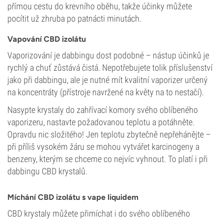
přímou cestu do krevního oběhu, takže účinky můžete
pocítit už zhruba po patnácti minutách.
Vapování CBD izolátu
Vaporizování je dabbingu dost podobné – nástup účinků je
rychlý a chuť zůstává čistá. Nepotřebujete tolik příslušenství
jako při dabbingu, ale je nutné mít kvalitní vaporizer určený
na koncentráty (přístroje navržené na květy na to nestačí).
Nasypte krystaly do zahřívací komory svého oblíbeného
vaporizeru, nastavte požadovanou teplotu a potáhněte.
Opravdu nic složitého! Jen teplotu zbytečně nepřehánějte –
při příliš vysokém žáru se mohou vytvářet karcinogeny a
benzeny, kterým se chceme co nejvíc vyhnout. To platí i při
dabbingu CBD krystalů.
Míchání CBD izolátu s vape liquidem
CBD krystaly můžete přimíchat i do svého oblíbeného