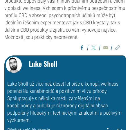
produktu odpovídaly vašim individuálním potřebám a cílům
v oblasti wellness. Vzhledem k příznivému bezpečnostnímu
profilu CBD a absenci psychotropních účinků může být
ideálním řešením experimentovat jak s CBD krystaly, tak s
dalšími CBD produkty a zjistit, co vám vyhovuje nejvíce.
Možnosti jsou prakticky neomezené.
Luke Sholl
Luke Sholl už více než deset let píše o konopí, wellness
potenciálu kanabinoidů a pozitivním vlivu přírody.
Spolupracuje s několika médii zaměřenými na
kanabinoidy a publikuje různorodý digitální obsah
podpořený hlubokými technickými znalostmi a pečlivým
výzkumem.