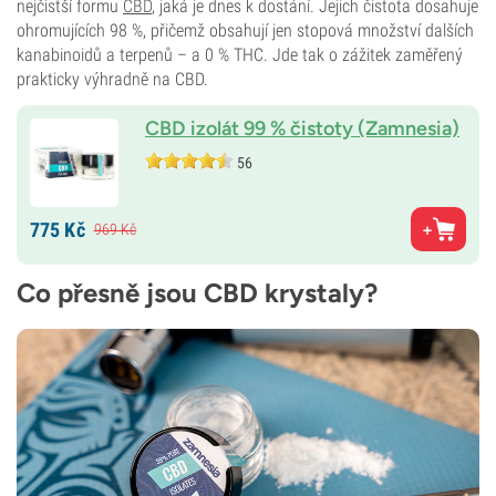
nejčistší formu
CBD
, jaká je dnes k dostání. Jejich čistota dosahuje
ohromujících 98 %, přičemž obsahují jen stopová množství dalších
kanabinoidů a terpenů – a 0 % THC. Jde tak o zážitek zaměřený
prakticky výhradně na CBD.
CBD izolát 99 % čistoty (Zamnesia)
56
775
Kč
969
Kč
Co přesně jsou CBD krystaly?