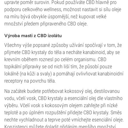
upravte poměr surovin. Pokud používáte CBD hlavně pro
podporu celkového wellness, možnost nastavit si sílu oleje
na míru bývá obvykle úspornější, než kupovat velké
množství předem připraveného CBD oleje.
Výroba masti z CBD izolátu
Všechny výše popsané způsoby užívání spočívají v tom, že
přijmete CBD krystaly do těla a necháte kanabinoid, aby se
krevním oběhem roznesl po celém organismu. CBD
topikální přípravky se od nich liší tím, že působí pouze
lokálně (na kůži a svaly) a pomáhají ovlivňovat kanabinoidní
receptory na povrchu těla.
Na začátek budete potřebovat kokosový olej, destilovanou
vodu, včelí vosk, CBD krystaly a esenciální olej dle vlastního
výběru. Včelí vosk s kokosovým olejem zahřejte při nízké
teplotě a po úplném rozpuštění přidejte CBD krystaly. Směs
nechte vychladnout a teprve poté vmíchejte esenciální oleje.
Konzistenci můžete doladit přidáním menšího množství