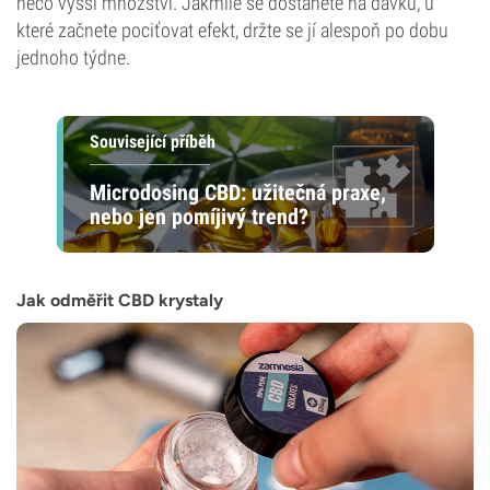
něco vyšší množství. Jakmile se dostanete na dávku, u
které začnete pociťovat efekt, držte se jí alespoň po dobu
jednoho týdne.
Související příběh
Microdosing CBD: užitečná praxe,
nebo jen pomíjivý trend?
Jak odměřit CBD krystaly