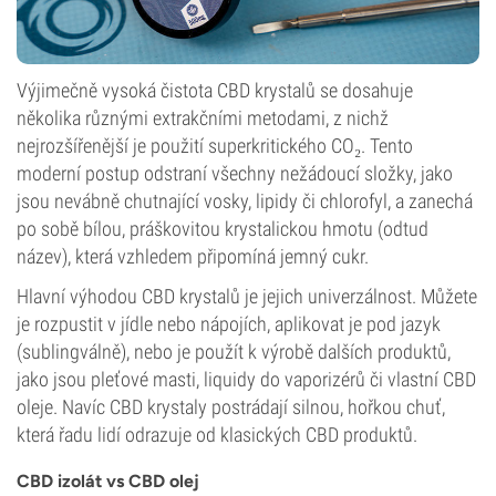
Výjimečně vysoká čistota CBD krystalů se dosahuje
několika různými extrakčními metodami, z nichž
nejrozšířenější je použití superkritického CO₂. Tento
moderní postup odstraní všechny nežádoucí složky, jako
jsou nevábně chutnající vosky, lipidy či chlorofyl, a zanechá
po sobě bílou, práškovitou krystalickou hmotu (odtud
název), která vzhledem připomíná jemný cukr.
Hlavní výhodou CBD krystalů je jejich univerzálnost. Můžete
je rozpustit v jídle nebo nápojích, aplikovat je pod jazyk
(sublingválně), nebo je použít k výrobě dalších produktů,
jako jsou pleťové masti, liquidy do vaporizérů či vlastní CBD
oleje. Navíc CBD krystaly postrádají silnou, hořkou chuť,
která řadu lidí odrazuje od klasických CBD produktů.
CBD izolát vs CBD olej