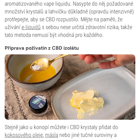
aromatizovaného vape liquidu. Nasypte do něj požadované
množství krystalů a lahvičku důkladně (opravdu intenzivně)
protřepejte, aby se CBD rozpustilo. Mějte na paměti, že
užívání
e-liquidů
s sebou nese určitá zdravotní rizika, takže
tato metoda nemusí být vhodná pro každého.
Příprava poživatin z CBD izolátu
Stejně jako u konopí můžete i CBD krystaly přidat do
kokosového oleje
,
másla
nebo jiné tučné suroviny a