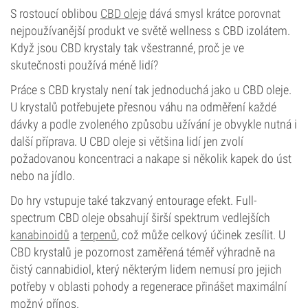
S rostoucí oblibou
CBD oleje
dává smysl krátce porovnat
nejpoužívanější produkt ve světě wellness s CBD izolátem.
Když jsou CBD krystaly tak všestranné, proč je ve
skutečnosti používá méně lidí?
Práce s CBD krystaly není tak jednoduchá jako u CBD oleje.
U krystalů potřebujete přesnou váhu na odměření každé
dávky a podle zvoleného způsobu užívání je obvykle nutná i
další příprava. U CBD oleje si většina lidí jen zvolí
požadovanou koncentraci a nakape si několik kapek do úst
nebo na jídlo.
Do hry vstupuje také takzvaný entourage efekt. Full-
spectrum CBD oleje obsahují širší spektrum vedlejších
kanabinoidů
a
terpenů
, což může celkový účinek zesílit. U
CBD krystalů je pozornost zaměřená téměř výhradně na
čistý cannabidiol, který některým lidem nemusí pro jejich
potřeby v oblasti pohody a regenerace přinášet maximální
možný přínos.