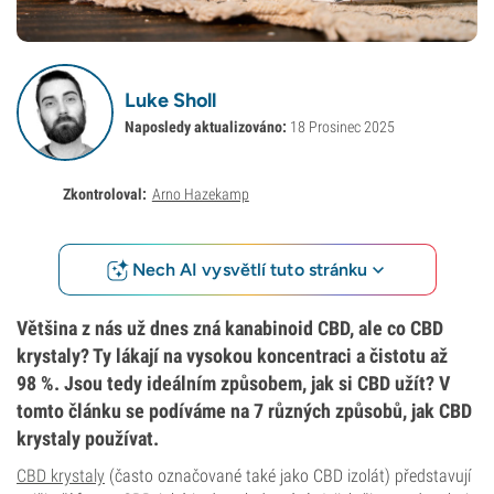
Luke Sholl
Naposledy aktualizováno:
18 Prosinec 2025
Zkontroloval:
Arno Hazekamp
Nech AI vysvětlí tuto stránku
Většina z nás už dnes zná kanabinoid CBD, ale co CBD
krystaly? Ty lákají na vysokou koncentraci a čistotu až
98 %. Jsou tedy ideálním způsobem, jak si CBD užít? V
tomto článku se podíváme na 7 různých způsobů, jak CBD
krystaly používat.
CBD krystaly
(často označované také jako CBD izolát) představují