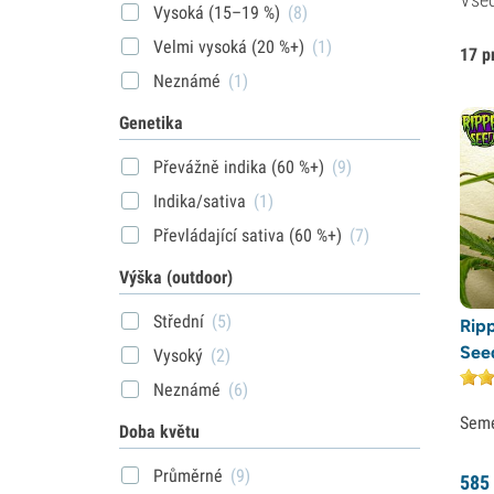
Vysoká (15–19 %)
(8)
Velmi vysoká (20 %+)
(1)
17 p
Neznámé
(1)
Genetika
Převážně indika (60 %+)
(9)
Indika/sativa
(1)
Převládající sativa (60 %+)
(7)
Výška (outdoor)
Střední
(5)
Rip
See
Vysoký
(2)
Neznámé
(6)
Sem
Doba květu
Průměrné
(9)
585