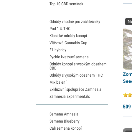
Top 10 CBD semínek
Odrůdy vhodné pro začátečníky
Ne
Pod 1 % THC
Klasické odrůdy konopí
Vítězové Cannabis Cup
F1 hybridy
Rychle kvetoucí semena
Odrůdy konopí s vysokým obsahem
CBD
Zom
Odrůdy s vysokým obsahem THC
See
Mix balení
Exkluzivní spolupráce Zamnesia
Zamnesia Experimentals
509
Semena Amnesia
Semena Blueberry
Cali semena konopí