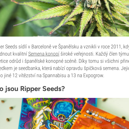
er Seeds sídlí v Barceloně ve Španělsku a vznikli v roce 2011, k
dnout kvalitní
Semena konopí
široké veřejnosti. Každý člen týmu
tice odrůd i španělské konopné scéně. Díky tomu si všichni přin
edkem je seedbanka, která nabízí opravdu špičková semena. Jejic
 jiné 12 vítězství na Spannabisu a 13 na Expogrow.
o jsou Ripper Seeds?