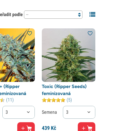
eřadit podle
--
+ (Ripper
Toxic (Ripper Seeds)
feminizovaná
feminizovaná
(11)
(5)
3
Semena
3
439
Kč