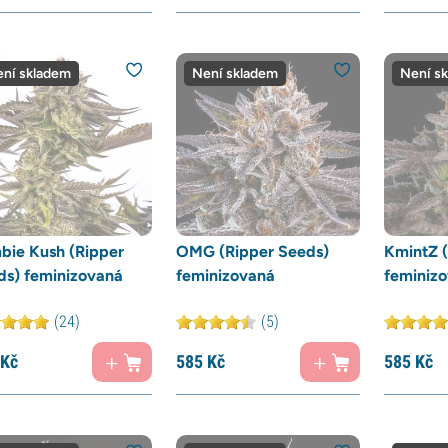
ní skladem
Není skladem
Není s
bie Kush (Ripper
OMG (Ripper Seeds)
KmintZ (
ds) feminizovaná
feminizovaná
feminiz
(24)
(5)
Kč
585
Kč
585
Kč