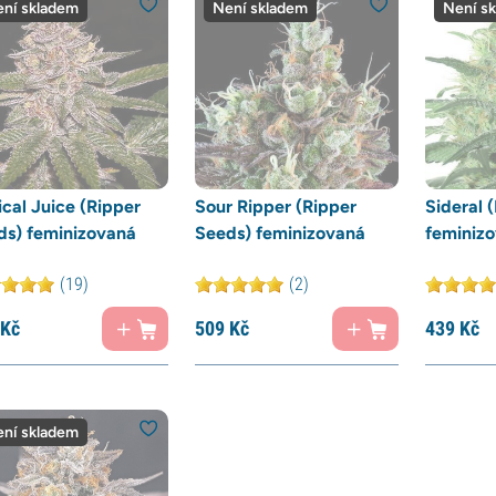
ní skladem
Není skladem
Není s
cal Juice (Ripper
Sour Ripper (Ripper
Sideral 
ds) feminizovaná
Seeds) feminizovaná
feminiz
(19)
(2)
Kč
509
Kč
439
Kč
ní skladem