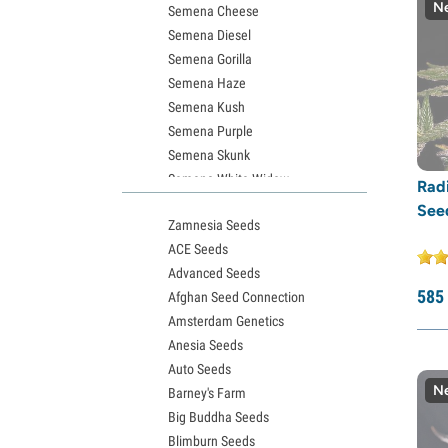
Ne
Semena Cheese
Semena Diesel
Semena Gorilla
Semena Haze
Semena Kush
Semena Purple
Semena Skunk
Semena White Widow
Radi
Semena Northern Lights
See
Zamnesia Seeds
Semena Granddaddy Purple
ACE Seeds
Semena OG Kush
Advanced Seeds
Semena Blue Dream
585
Afghan Seed Connection
Semena Lemon Haze
Amsterdam Genetics
Semena Bruce Banner
Anesia Seeds
Semena Gelato
Auto Seeds
Semena Sour Diesel
Ne
Barney's Farm
Semena Jack Herer
Big Buddha Seeds
Semena Girl Scout Cookies (GSC)
Blimburn Seeds
Semena Wedding Cake