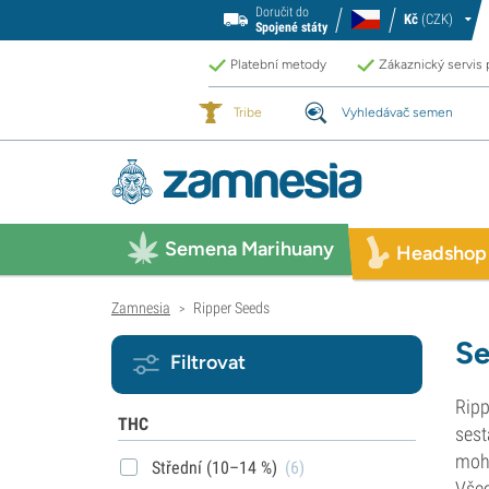
Doručit do
Kč
(CZK)
Spojené státy
Platební metody
Zákaznický servis
Tribe
Vyhledávač semen
Semena Marihuany
Headshop
Zamnesia
Ripper Seeds
>
Se
Filtrovat
Ripp
THC
sest
moho
Střední (10–14 %)
(6)
Vše