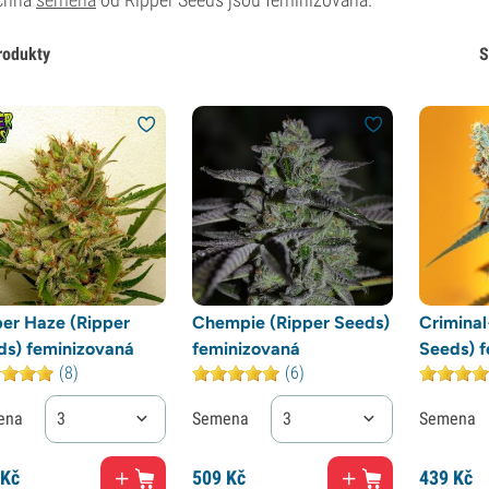
rodukty
S
per Haze (Ripper
Chempie (Ripper Seeds)
Criminal
ds) feminizovaná
feminizovaná
Seeds) 
(8)
(6)
ena
3
Semena
3
Semena
Kč
509
Kč
439
Kč