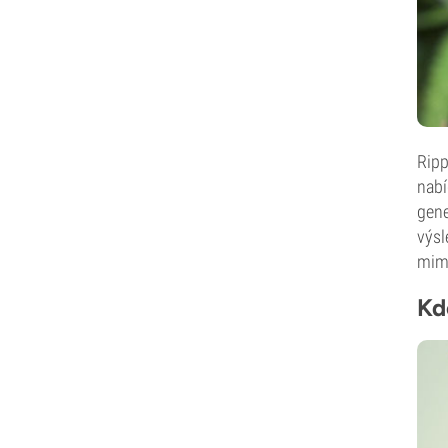
Nirvana Seeds
Original Sensible
Paradise Seeds
Perfect Tree
Pheno Finder
Philosopher Seeds
Positronics Seeds
Ripp
Genetika Purple City
nabí
Pyramid Seeds
gene
Vzácná Dankness
výsl
Reggae Seeds
mimo
Resin Seeds
Ripper Seeds
Kd
Royal Queen Seeds
Sagarmatha Seeds
Samsara Seeds
Seedstockers
Sensation Seeds
Sensi Seeds