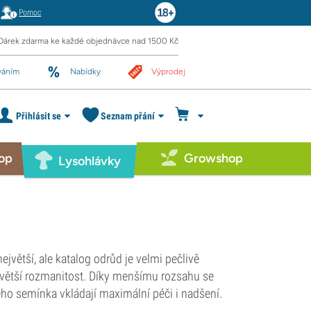
Pomoc
Dárek zdarma ke každé objednávce nad 1500 Kč
váním
Nabídky
Výprodej
Přihlásit se
Seznam přání
op
Growshop
Lysohlávky
jvětší, ale katalog odrůd je velmi pečlivě
t větší rozmanitost. Díky menšímu rozsahu se
ého semínka vkládají maximální péči i nadšení.