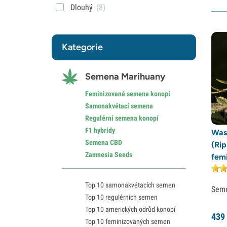
Dlouhý
(8)
Kategorie
Semena Marihuany
Feminizovaná semena konopí
Samonakvétací semena
Regulérní semena konopí
F1 hybridy
Was
Semena CBD
(Ri
Zamnesia Seeds
fem
Top 10 samonakvétacích semen
Sem
Top 10 regulérních semen
Top 10 amerických odrůd konopí
439
Top 10 feminizovaných semen