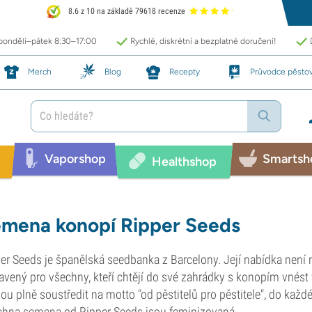
8.6 z 10 na základě 79618 recenze
 pondělí–pátek 8:30–17:00
Rychlé, diskrétní a bezplatné doručení!
Merch
Blog
Recepty
Průvodce pěsto
Vaporshop
Smartsh
Healthshop
mena konopí Ripper Seeds
er Seeds je španělská seedbanka z Barcelony. Její nabídka není ne
avený pro všechny, kteří chtějí do své zahrádky s konopím vnés
u plně soustředit na motto "od pěstitelů pro pěstitele", do každ
chna
semena
od Ripper Seeds jsou feminizovaná.