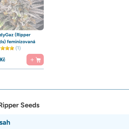
dyGaz (Ripper
ds) feminizovaná
(1)
Kč
Ripper Seeds
sah