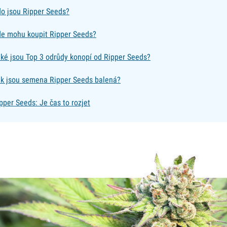
o jsou Ripper Seeds?
e mohu koupit Ripper Seeds?
ké jsou Top 3 odrůdy konopí od Ripper Seeds?
k jsou semena Ripper Seeds balená?
pper Seeds: Je čas to rozjet