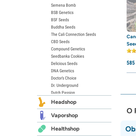
Semena Bomb
Semena Zkittlez
BSB Genetics
Semena Pineapple Express
BSF Seeds
Semena Chemdawg
Buddha Seeds
Semena Hindu Kush
The Cali Connection Seeds
Semena Mimosa
Can
CBD Seeds
See
Compound Genetics
Seedbanka Cookies
585
Delicious Seeds
DNA Genetics
Doctor's Choice
Dr. Underground
Dutch Passion
Elite Seeds
Headshop
Eva Seeds
O 
Exotic Seed
Vaporshop
Expert Seeds
Ob
Healthshop
FastBuds