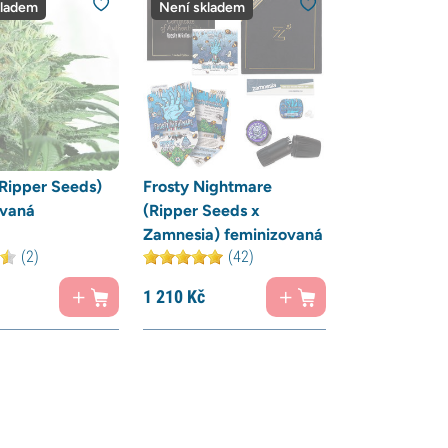
kladem
Není skladem
(Ripper Seeds)
Frosty Nightmare
ovaná
(Ripper Seeds x
Zamnesia) feminizovaná
(2)
(42)
1 210
Kč