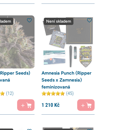
kladem
Není skladem
Ripper Seeds)
Amnesia Punch (Ripper
ovaná
Seeds x Zamnesia)
feminizovaná
(12)
(45)
1 210
Kč