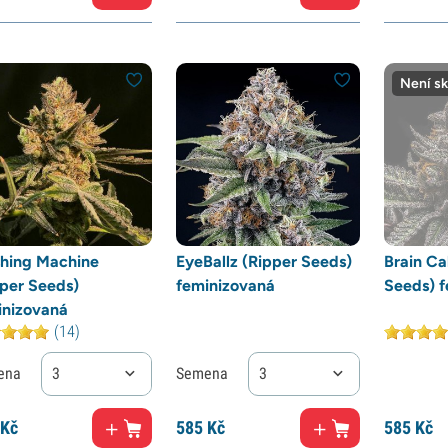
Není s
hing Machine
EyeBallz (Ripper Seeds)
Brain Ca
pper Seeds)
feminizovaná
Seeds) 
inizovaná
(14)
ena
3
Semena
3
Kč
585
Kč
585
Kč