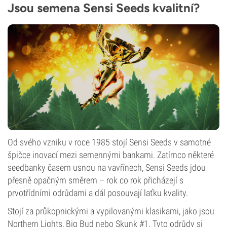
Jsou semena Sensi Seeds kvalitní?
Od svého vzniku v roce 1985 stojí Sensi Seeds v samotné
špičce inovací mezi semennými bankami. Zatímco některé
seedbanky časem usnou na vavřínech, Sensi Seeds jdou
přesně opačným směrem – rok co rok přicházejí s
prvotřídními odrůdami a dál posouvají laťku kvality.
Stojí za průkopnickými a vypilovanými klasikami, jako jsou
Northern Lights, Big Bud nebo Skunk #1. Tyto odrůdy si