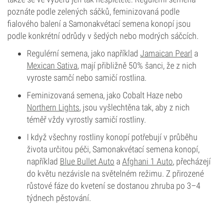
poznáte podle zelených sáčků, feminizovaná podle
fialového balení a Samonakvétací semena konopí jsou
podle konkrétní odrůdy v šedých nebo modrých sáčcích.
Regulérní semena, jako například
Jamaican Pearl
a
Mexican Sativa
, mají přibližně 50% šanci, že z nich
vyroste samčí nebo samičí rostlina.
Feminizovaná semena, jako Cobalt Haze nebo
Northern Lights
, jsou vyšlechtěna tak, aby z nich
téměř vždy vyrostly samičí rostliny.
I když všechny rostliny konopí potřebují v průběhu
života určitou péči, Samonakvétací semena konopí,
například
Blue Bullet Auto
a
Afghani 1 Auto
, přecházejí
do květu nezávisle na světelném režimu. Z přirozené
růstové fáze do kvetení se dostanou zhruba po 3–4
týdnech pěstování.