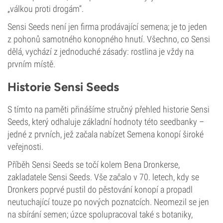
„válkou proti drogám“.
Sensi Seeds není jen firma prodávající semena; je to jeden
z pohonů samotného konopného hnutí. Všechno, co Sensi
dělá, vychází z jednoduché zásady: rostlina je vždy na
prvním místě.
Historie Sensi Seeds
S tímto na paměti přinášíme stručný přehled historie Sensi
Seeds, který odhaluje základní hodnoty této seedbanky –
jedné z prvních, jež začala nabízet Semena konopí široké
veřejnosti.
Příběh Sensi Seeds se točí kolem Bena Dronkerse,
zakladatele Sensi Seeds. Vše začalo v 70. letech, kdy se
Dronkers poprvé pustil do pěstování konopí a propadl
neutuchající touze po nových poznatcích. Neomezil se jen
na sbírání semen; úzce spolupracoval také s botaniky,