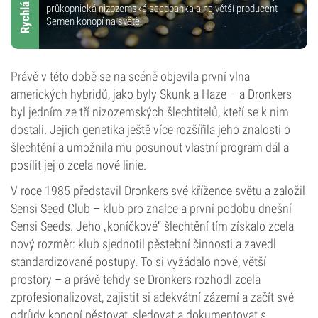
Rychlá Fakta!
průkopnická nizozemská seedbanka a největší producent
Semen konopí na světě.
Právě v této době se na scéně objevila první vlna
amerických hybridů, jako byly Skunk a Haze – a Dronkers
byl jedním ze tří nizozemských šlechtitelů, kteří se k nim
dostali. Jejich genetika ještě více rozšířila jeho znalosti o
šlechtění a umožnila mu posunout vlastní program dál a
posílit jej o zcela nové linie.
V roce 1985 představil Dronkers své křížence světu a založil
Sensi Seed Club – klub pro znalce a první podobu dnešní
Sensi Seeds. Jeho „koníčkové“ šlechtění tím získalo zcela
nový rozměr: klub sjednotil pěstební činnosti a zavedl
standardizované postupy. To si vyžádalo nové, větší
prostory – a právě tehdy se Dronkers rozhodl zcela
zprofesionalizovat, zajistit si adekvátní zázemí a začít své
odrůdy konopí pěstovat, sledovat a dokumentovat s