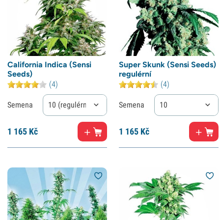
California Indica (Sensi
Super Skunk (Sensi Seeds)
Seeds)
regulérní
(4)
(4)
Semena
10 (regulérní)
Semena
10
1
165 Kč
1
165 Kč