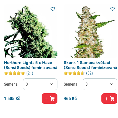
Northern Lights 5 x Haze
Skunk 1 Samonakvétací
(Sensi Seeds) feminizovaná
(Sensi Seeds) feminizovaná
(21)
(32)
Semena
3
Semena
3
1
505 Kč
465
Kč