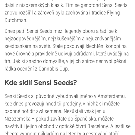
další z nizozemských klasik. Tím se genofond Sensi Seeds
znovu rozšířil a zároveň byla zachována i tradice Flying
Dutchman.
Dnes patří Sensi Seeds mezi legendy oboru a řadí se k
nejzodpovědnějším, nejzkušenějším a nejuznávanějším
seedbankám na světě. Stále posouvají šlechtění konopí na
nové úrovně a pravidelně udivují odrůdami, které uvádějí na
trh. Jak si snadno domyslíte, v jejich sbírce nechybí pěkná
řádka ocenění z Cannabis Cup.
Kde sídlí Sensi Seeds?
Sensi Seeds si původně vybudovali jméno v Amsterdamu,
kde dnes provozují hned tři prodejny, v nichž si můžete
osobně pořídit svá semena. Nezůstali však jen u
Nizozemska – pokud zavítáte do Španělska, můžete
navštívit i jejich obchod v gotické čtvrti Barcelony. A jestli se
chcete vyhnout nákladům na letenky a cestování, stačí