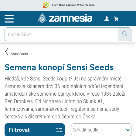
8.6 z 10 na základě 79746 recenze
Sensi Seeds
Semena konopí Sensi Seeds
Hledáš, kde Sensi Seeds koupit? Jsi na správném místě:
Zamnesia skladem drží 36 originálních odrůd legendární
amsterdamské semenné banky, kterou v roce 1985 založil
Ben Dronkers. Od Northern Lights po Skunk #1,
feminizovaná, samonakvétací i regulérní semena, vždy
čerstvá a s diskrétním doručením do Česka.
Filtrovat
Seřadit podle