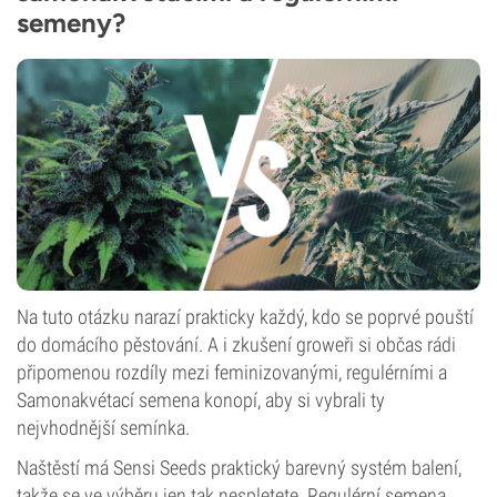
semeny?
Na tuto otázku narazí prakticky každý, kdo se poprvé pouští
do domácího pěstování. A i zkušení groweři si občas rádi
připomenou rozdíly mezi feminizovanými, regulérními a
Samonakvétací semena konopí, aby si vybrali ty
nejvhodnější semínka.
Naštěstí má Sensi Seeds praktický barevný systém balení,
takže se ve výběru jen tak nespletete. Regulérní semena