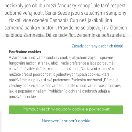
nezískaly jen oblibu mezi fanoušky konopí, ale také respekt
odborné veřejnosti. Sensi Seeds jsou skutečnými šampiony
– získali více ocenění Cannabis Cup než jakákoli jiná
semenná banka v historii. Pravidelně se objevují i v článcích
na blogu Zamnesia. Dá se tedy říct, že semínka pořizujete u
značky, která přesně ví, jak vypadá špičková kvalita – a jak ji
Zásady ochrany osobních údajů
doručit.
Používáme cookies
V Zamnesii používáme soubory cookie, abychom zajistili správné
fungování našich stránek, uložili vaše preference a lépe porozuměli
Jsou Sensi Seeds dobrá volba?
chování návštěvníků. Kliknutím na možnost „Nastavení cookies“ si
Rychlá Fakta!
můžete přečíst podrobnosti o jednotlivých typech cookies, které
Sensi Seeds je vícenásobně oceněná semenná banka, která
používáme, a upravit si své preference. Zvolením možnosti „Přijmout
získala více titulů Cannabis Cup než kterýkoli jiný konkurent.
všechny cookies a pokračovat“ souhlasíte s používáním všech cookies,
jak je popsáno v našem Prohlášení o ochraně osobních údajů a
používání cookies.
Přijmout všechny soubory cookie a pokračovat
Sensi Seeds: Špičkový expert ve svém oboru
Ben Dronkers není jen zakladatelem Sensi Seeds, ale také
Nastavení souborů cookie
ředitelem Hash, Marihuana & Hemp Museum v