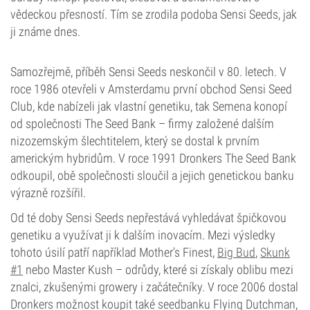
vědeckou přesností. Tím se zrodila podoba Sensi Seeds, jak
ji známe dnes.
Samozřejmě, příběh Sensi Seeds neskončil v 80. letech. V
roce 1986 otevřeli v Amsterdamu první obchod Sensi Seed
Club, kde nabízeli jak vlastní genetiku, tak Semena konopí
od společnosti The Seed Bank – firmy založené dalším
nizozemským šlechtitelem, který se dostal k prvním
americkým hybridům. V roce 1991 Dronkers The Seed Bank
odkoupil, obě společnosti sloučil a jejich genetickou banku
výrazně rozšířil.
Od té doby Sensi Seeds nepřestává vyhledávat špičkovou
genetiku a využívat ji k dalším inovacím. Mezi výsledky
tohoto úsilí patří například Mother’s Finest,
Big Bud
,
Skunk
#1
nebo Master Kush – odrůdy, které si získaly oblibu mezi
znalci, zkušenými growery i začátečníky. V roce 2006 dostal
Dronkers možnost koupit také seedbanku Flying Dutchman,