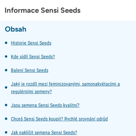
Informace Sensi Seeds
Obsah
Historie Sensi Seeds
Kde sídlí Sensi Seeds?
Balení Sensi Seeds
Jaký je rozdíl mezi feminizovanými, samonakvétacími a
regulérními semeny?
Jsou semena Sensi Seeds kvalitní?
Chceš Sensi Seeds koupit? Rychlé srovnání odrůd
Jak naklíčit semena Sensi Seeds?