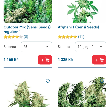
Outdoor Mix (Sensi Seeds)
Afghani 1 (Sensi Seeds)
regulérní
(8)
(11)
Semena
25
Semena
10 (regulérní)
1
165 Kč
1
335 Kč