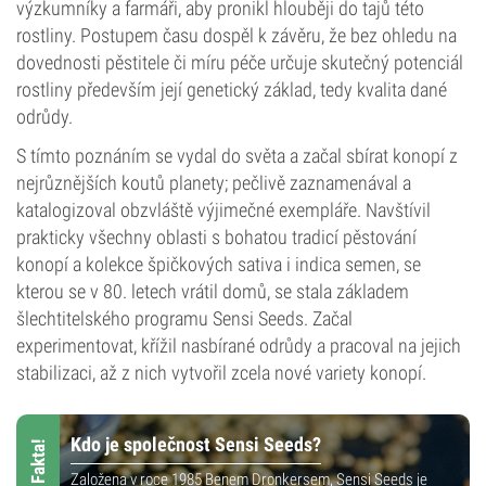
výzkumníky a farmáři, aby pronikl hlouběji do tajů této
rostliny. Postupem času dospěl k závěru, že bez ohledu na
dovednosti pěstitele či míru péče určuje skutečný potenciál
rostliny především její genetický základ, tedy kvalita dané
odrůdy.
S tímto poznáním se vydal do světa a začal sbírat konopí z
nejrůznějších koutů planety; pečlivě zaznamenával a
katalogizoval obzvláště výjimečné exempláře. Navštívil
prakticky všechny oblasti s bohatou tradicí pěstování
konopí a kolekce špičkových sativa i indica semen, se
kterou se v 80. letech vrátil domů, se stala základem
šlechtitelského programu Sensi Seeds. Začal
experimentovat, křížil nasbírané odrůdy a pracoval na jejich
stabilizaci, až z nich vytvořil zcela nové variety konopí.
Kdo je společnost Sensi Seeds?
Založena v roce 1985 Benem Dronkersem, Sensi Seeds je