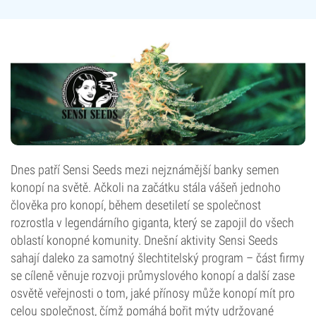
Dnes patří Sensi Seeds mezi nejznámější banky semen
konopí na světě. Ačkoli na začátku stála vášeň jednoho
člověka pro konopí, během desetiletí se společnost
rozrostla v legendárního giganta, který se zapojil do všech
oblastí konopné komunity. Dnešní aktivity Sensi Seeds
sahají daleko za samotný šlechtitelský program – část firmy
se cíleně věnuje rozvoji průmyslového konopí a další zase
osvětě veřejnosti o tom, jaké přínosy může konopí mít pro
celou společnost, čímž pomáhá bořit mýty udržované