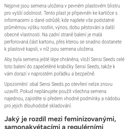
Nejprve jsou semena uložena v pevném plastovém blistru
pro vyšší odolnost. Tento plast je připevněn ke kartičce s
informacemi o dané odrůdě, kde najdete vše podstatné:
průměrnou výšku rostlin, výnos, dobu pěstování a další
obecné vlastnosti. Na zadní straně balení je malá
perforovaná část kartonu, přes kterou se snadno dostanete
k plastové kapsli, v níž jsou semena uložena.
Aby byla semena ještě lépe chráněna, vloží Sensi Seeds celé
toto balení do zapečetěné krabičky Sensi Seeds, takže k
vám dorazí v naprostém pořádku a bezpečně.
Upozornění: obal Sensi Seeds po otevření nelze znovu
uzavřít. Pokud neplánujete použít všechna semena
najednou, zajistěte si předem vhodné podmínky a nádobu
pro jejich dlouhodobé skladování.
Jaký je rozdíl mezi feminizovanými,
samonakvétacími a regulérními