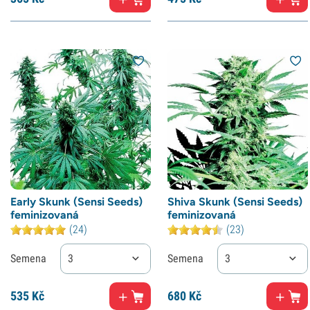
Early Skunk (Sensi Seeds)
Shiva Skunk (Sensi Seeds)
feminizovaná
feminizovaná
(24)
(23)
Semena
3
Semena
3
535
Kč
680
Kč