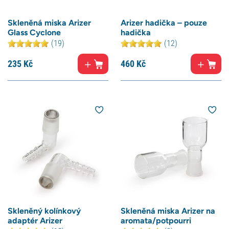
Skleněná miska Arizer
Arizer hadička – pouze
Glass Cyclone
hadička
(19)
(12)
235
Kč
460
Kč
Skleněný kolínkový
Skleněná miska Arizer na
adaptér Arizer
aromata/potpourri