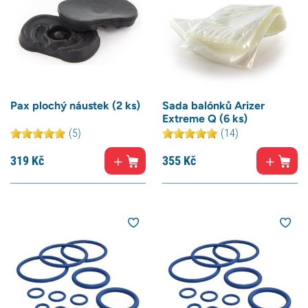
Pax plochý náustek (2 ks)
Sada balónků Arizer
Extreme Q (6 ks)
(5)
(14)
319
Kč
355
Kč