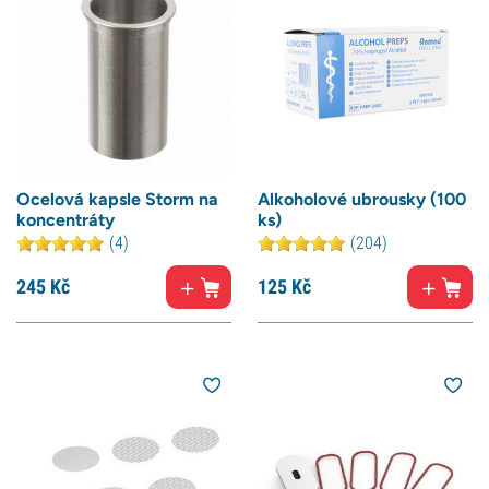
Ocelová kapsle Storm na
Alkoholové ubrousky (100
koncentráty
ks)
(4)
(204)
245
Kč
125
Kč