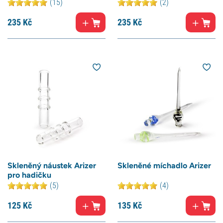
(15)
(2)
235
Kč
235
Kč
Skleněný náustek Arizer
Skleněné míchadlo Arizer
pro hadičku
(5)
(4)
125
Kč
135
Kč