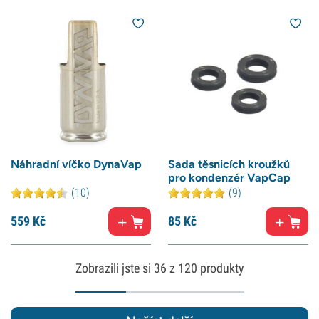
Náhradní víčko DynaVap
Sada těsnicích kroužků
pro kondenzér VapCap
(10)
(9)
559
Kč
85
Kč
Zobrazili jste si
36
z 120 produkty