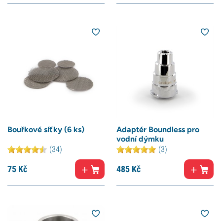
Bouřkové síťky (6 ks)
Adaptér Boundless pro
vodní dýmku
(34)
(3)
75
Kč
485
Kč