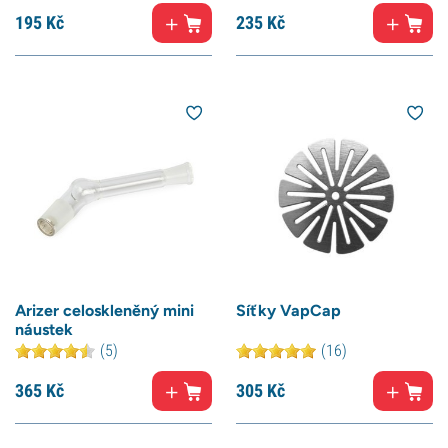
195
Kč
235
Kč
Arizer celoskleněný mini
Síťky VapCap
náustek
(5)
(16)
365
Kč
305
Kč