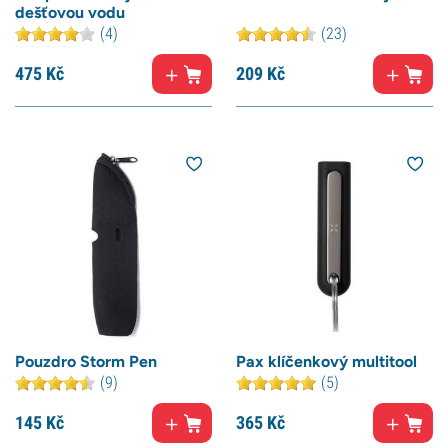
dešťovou vodu
(4)
(23)
475
Kč
209
Kč
Pouzdro Storm Pen
Pax klíčenkový multitool
(9)
(5)
145
Kč
365
Kč