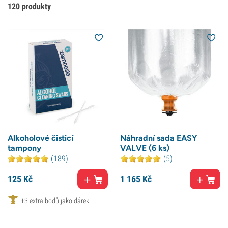
120
produkty
Alkoholové čisticí
Náhradní sada EASY
tampony
VALVE (6 ks)
(189)
(5)
125
Kč
1 165
Kč
+3 extra bodů jako dárek