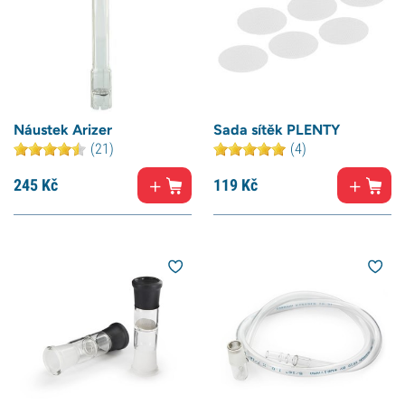
Náustek Arizer
Sada sítěk PLENTY
(21)
(4)
245
Kč
119
Kč