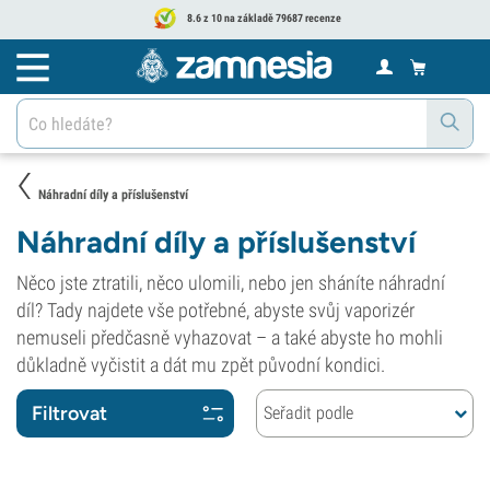
8.6 z 10 na základě 79687 recenze
Náhradní díly a příslušenství
Náhradní díly a příslušenství
Něco jste ztratili, něco ulomili, nebo jen sháníte náhradní
díl? Tady najdete vše potřebné, abyste svůj vaporizér
nemuseli předčasně vyhazovat – a také abyste ho mohli
důkladně vyčistit a dát mu zpět původní kondici.
Filtrovat
Seřadit podle