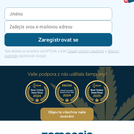
Zaregistrovat se
Tato stránka je chráněna reCAPTCHA a platí
Zásady ochrany soukromí
a
Smluvní
podmínky
společnosti Google.
Vaše podpora z nás udělala šampiony!
Objevte všechna naše
ocenění