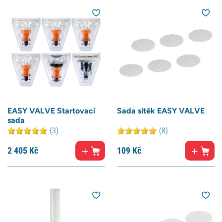
EASY VALVE Startovací
Sada sítěk EASY VALVE
sada
(3)
(8)
2 405
Kč
109
Kč