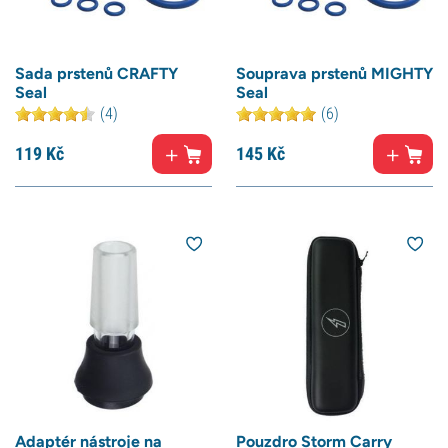
Sada prstenů CRAFTY
Souprava prstenů MIGHTY
Seal
Seal
(4)
(6)
119
Kč
145
Kč
Adaptér nástroje na
Pouzdro Storm Carry