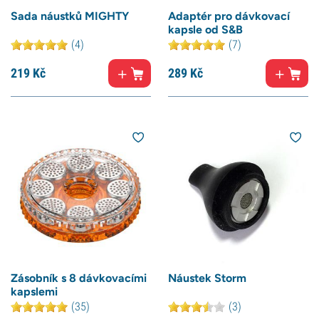
Sada náustků MIGHTY
Adaptér pro dávkovací
kapsle od S&B
(4)
(7)
219
Kč
289
Kč
Zásobník s 8 dávkovacími
Náustek Storm
kapslemi
(35)
(3)