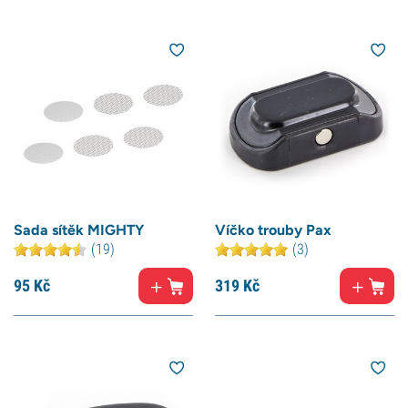
Sada sítěk MIGHTY
Víčko trouby Pax
(19)
(3)
95
Kč
319
Kč