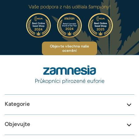
Vaše podpora z nás udělala šampiony!
Objevte všechna naše
ocenění
Průkopníci přirozené euforie
Kategorie
Objevujte