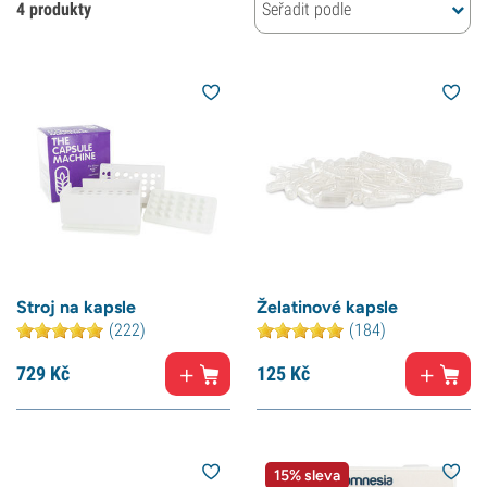
4 produkty
Seřadit podle
Stroj na kapsle
Želatinové kapsle
(222)
(184)
729
Kč
125
Kč
15% sleva