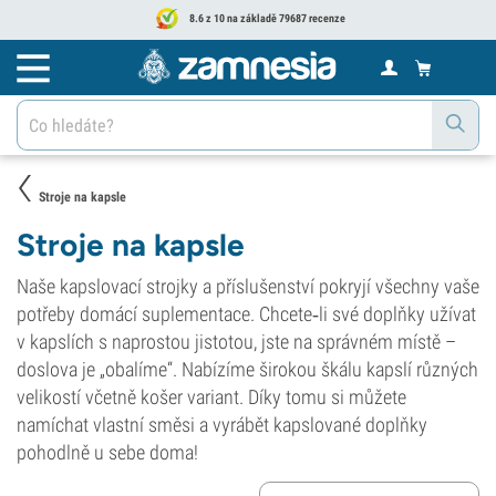
8.6 z 10 na základě 79687 recenze
Stroje na kapsle
Stroje na kapsle
Naše kapslovací strojky a příslušenství pokryjí všechny vaše
potřeby domácí suplementace. Chcete‑li své doplňky užívat
v kapslích s naprostou jistotou, jste na správném místě –
doslova je „obalíme“. Nabízíme širokou škálu kapslí různých
velikostí včetně košer variant. Díky tomu si můžete
namíchat vlastní směsi a vyrábět kapslované doplňky
pohodlně u sebe doma!