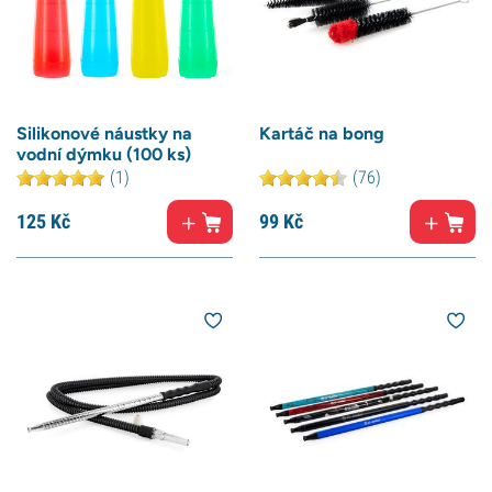
Silikonové náustky na
Kartáč na bong
vodní dýmku (100 ks)
(1)
(76)
125
Kč
99
Kč