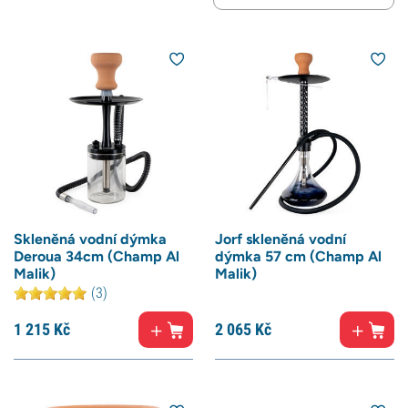
Skleněná vodní dýmka
Jorf skleněná vodní
Deroua 34cm (Champ Al
dýmka 57 cm (Champ Al
Malik)
Malik)
(3)
1 215
Kč
2 065
Kč