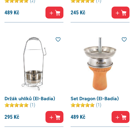
(2)
(1)
489
Kč
245
Kč
Držák uhlíků (El-Badia)
Set Dragon (El-Badia)
(1)
(1)
295
Kč
489
Kč