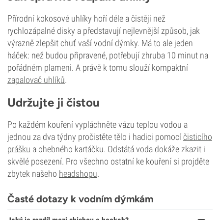
Přírodní kokosové uhlíky hoří déle a čistěji než
rychlozápalné disky a představují nejlevnější způsob, jak
výrazně zlepšit chuť vaší vodní dýmky. Má to ale jeden
háček: než budou připravené, potřebují zhruba 10 minut na
pořádném plameni. A právě k tomu slouží kompaktní
zapalovač uhlíků
.
Udržujte ji čistou
Po každém kouření vypláchněte vázu teplou vodou a
jednou za dva týdny pročistěte tělo i hadici pomocí
čisticího
prášku
a ohebného kartáčku. Odstátá voda dokáže zkazit i
skvělé posezení. Pro všechno ostatní ke kouření si projděte
zbytek našeho
headshopu
.
Časté dotazy k vodním dýmkám