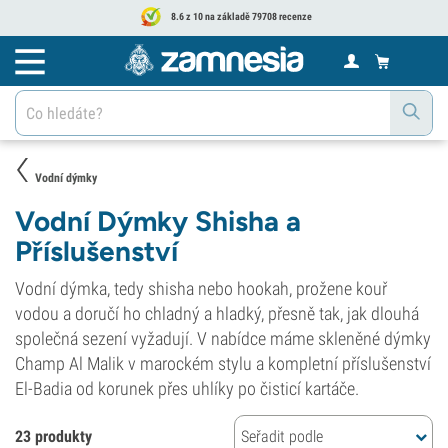
8.6 z 10 na základě 79708 recenze
Vodní dýmky
Vodní Dýmky Shisha a
Příslušenství
Vodní dýmka, tedy shisha nebo hookah, prožene kouř
vodou a doručí ho chladný a hladký, přesně tak, jak dlouhá
společná sezení vyžadují. V nabídce máme skleněné dýmky
Champ Al Malik v marockém stylu a kompletní příslušenství
El-Badia od korunek přes uhlíky po čisticí kartáče.
23 produkty
Seřadit podle