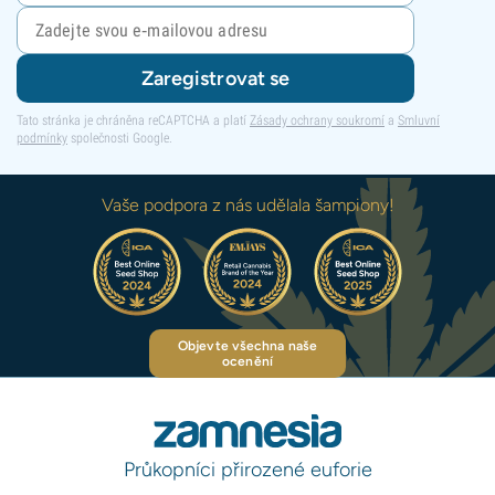
Zaregistrovat se
Tato stránka je chráněna reCAPTCHA a platí
Zásady ochrany soukromí
a
Smluvní
podmínky
společnosti Google.
Vaše podpora z nás udělala šampiony!
Objevte všechna naše
ocenění
Průkopníci přirozené euforie