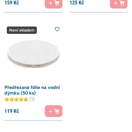
159
Kč
125
Kč
Není skladem
Předřezaná fólie na vodní
dýmku (50 ks)
(1)
119
Kč