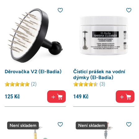
Děrovačka V2 (El-Badia)
Čisticí prášek na vodní
dýmky (El-Badia)
(2)
(3)
125
Kč
149
Kč
Není skladem
Není skladem