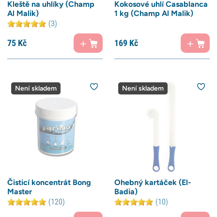
Kleště na uhlíky (Champ
Kokosové uhlí Casablanca
Al Malik)
1 kg (Champ Al Malik)
(3)
75
Kč
169
Kč
Není skladem
Není skladem
Čisticí koncentrát Bong
Ohebný kartáček (El-
Master
Badia)
(120)
(10)