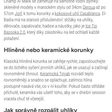
Champ Al Malik se zaměřuje na samotné vodní dýmky:
skleněné modely v marockém stylu od 34cm
Deroua
až po
57cm
Jorf
, k tomu korunky a
kokosové uhlí Casablanca
. El-
Badia má na starosti příslušenství: držáky na uhlíky,
děrovače, zapalovače, hadice a náustky, jako je
Ice Tip
Bazooka 2.0
, který díky zásobníku na led ochladí každé
potažení.
Hliněné nebo keramické korunky
Klasická hliněná korunka se zahřeje rychle; zaposlouchejte
se do tichého syčení prvních uhlíků, jak se usazují a začínají
rovnoměrně žhnout.
Keramická Tinjab
rozvádí teplo
rovnoměrněji a snadno se oplachuje, zatímco hlína
postupně nasává vše, co v ní kouříte. Pokud často střídáte
příchutě, keramika vás ušetří toho, aby se v dnešní session
vracela chuť té včerejší.
Jak správně rozpálit uhlíky