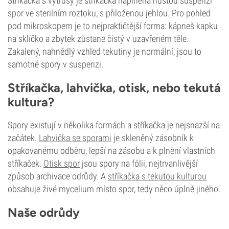
Stříkačka s výtrusy je stříkačka naplněná hustou suspenzí
spor ve sterilním roztoku, s přiloženou jehlou. Pro pohled
pod mikroskopem je to nejpraktičtější forma: kápneš kapku
na sklíčko a zbytek zůstane čistý v uzavřeném těle.
Zakalený, nahnědlý vzhled tekutiny je normální, jsou to
samotné spory v suspenzi.
Stříkačka, lahvička, otisk, nebo tekutá
kultura?
Spory existují v několika formách a stříkačka je nejsnazší na
začátek.
Lahvička se sporami
je skleněný zásobník k
opakovanému odběru, lepší na zásobu a k plnění vlastních
stříkaček.
Otisk spor
jsou spory na fólii, nejtrvanlivější
způsob archivace odrůdy. A
stříkačka s tekutou kulturou
obsahuje živé mycelium místo spor, tedy něco úplně jiného.
Naše odrůdy