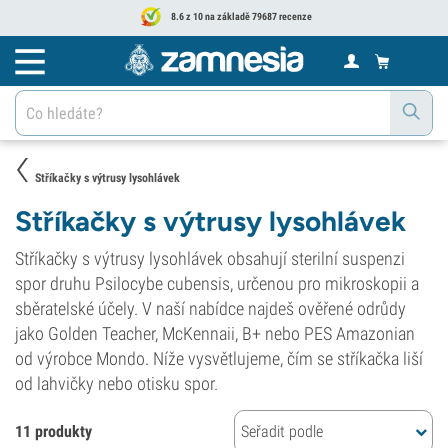
8.6 z 10 na základě 79687 recenze
Stříkačky s výtrusy lysohlávek
Stříkačky s výtrusy lysohlávek
Stříkačky s výtrusy lysohlávek obsahují sterilní suspenzi
spor druhu Psilocybe cubensis, určenou pro mikroskopii a
sběratelské účely. V naší nabídce najdeš ověřené odrůdy
jako Golden Teacher, McKennaii, B+ nebo PES Amazonian
od výrobce Mondo. Níže vysvětlujeme, čím se stříkačka liší
od lahvičky nebo otisku spor.
11 produkty
Seřadit podle