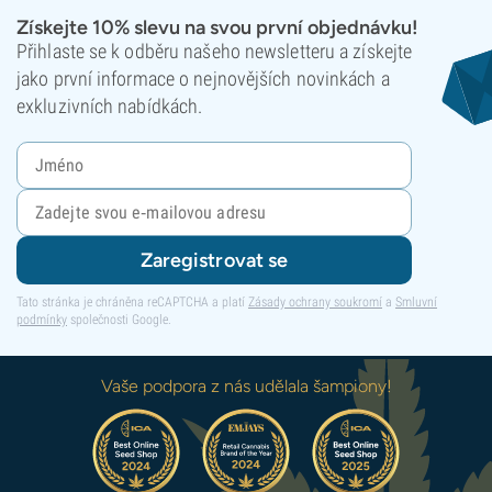
Získejte 10% slevu na svou první objednávku!
Přihlaste se k odběru našeho newsletteru a získejte
jako první informace o nejnovějších novinkách a
exkluzivních nabídkách.
Zaregistrovat se
Tato stránka je chráněna reCAPTCHA a platí
Zásady ochrany soukromí
a
Smluvní
podmínky
společnosti Google.
Vaše podpora z nás udělala šampiony!