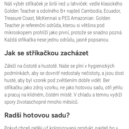
Náš výběr stříkaček je širší než u lahviček: vedle klasického
Golden Teacher a odolného B+ najdeš Cambodia, Ecuador,
Treasure Coast, McKennaii a PES Amazonian. Golden
Teacher je referenční odrůda, kterou si většina pod
mikroskopem prohlíží jako první, protože se snadno pozná.
Každá stříkačka nese jednu odrůdu, jasně popsanou.
Jak se stříkačkou zacházet
Záleží na čistotě a hustotě. Naše se plní v hygienických
podmínkách, aby se dovnitř nedostaly nečistoty, a jsou dost
husté, aby byl vzorek pod zvětšením dobře vidět. Ber
stříkačku jako zdroj vzorku, ne jako hotovou sadu, otři jehlu
a pracuj na klidném, čistém místě. V chladu a temnu vydrží
spory životaschopné mnoho měsíců.
Radši hotovou sadu?
Pokud chceš raději už kolonizovaný produkt, najdeš ho v