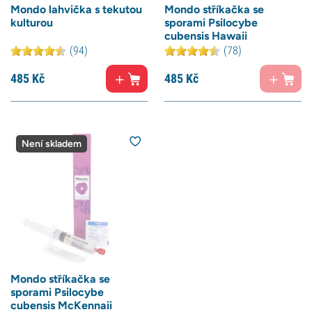
Mondo lahvička s tekutou
Mondo stříkačka se
kulturou
sporami Psilocybe
cubensis Hawaii
(94)
(78)
485
Kč
485
Kč
Není skladem
Mondo stříkačka se
sporami Psilocybe
cubensis McKennaii