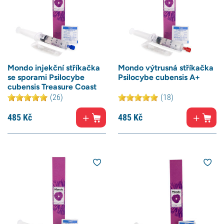
Mondo injekční stříkačka
Mondo výtrusná stříkačka
se sporami Psilocybe
Psilocybe cubensis A+
cubensis Treasure Coast
(26)
(18)
485
Kč
485
Kč