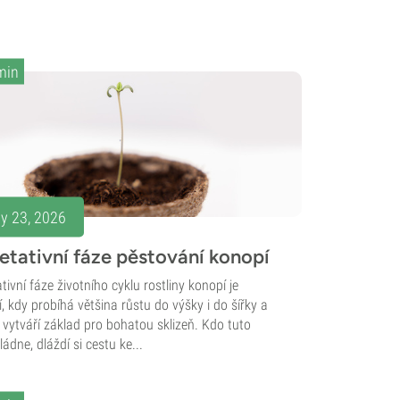
min
ly 23, 2026
etativní fáze pěstování konopí
tivní fáze životního cyklu rostliny konopí je
, kdy probíhá většina růstu do výšky i do šířky a
 vytváří základ pro bohatou sklizeň. Kdo tuto
ládne, dláždí si cestu ke...