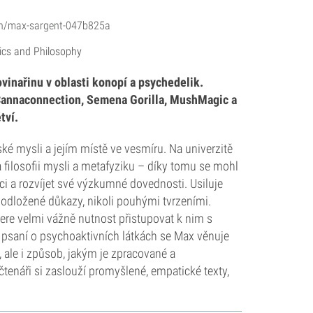
/in/max-sargent-047b825a
tics and Philosophy
ovinařinu v oblasti konopí a psychedelik.
Cannaconnection, Semena Gorilla, MushMagic a
tví.
ké mysli a jejím místě ve vesmíru. Na univerzitě
a filosofii mysli a metafyziku – díky tomu se mohl
aci a rozvíjet své výzkumné dovednosti. Usiluje
podložené důkazy, nikoli pouhými tvrzeními.
bere velmi vážně nutnost přistupovat k nim s
mě psaní o psychoaktivních látkách se Max věnuje
, ale i způsob, jakým je zpracované a
 čtenáři si zaslouží promyšlené, empatické texty,