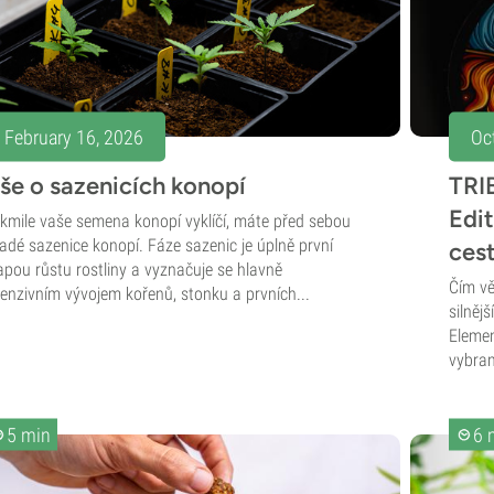
February 16, 2026
Oc
še o sazenicích konopí
TRIB
Edit
kmile vaše semena konopí vyklíčí, máte před sebou
adé sazenice konopí. Fáze sazenic je úplně první
ces
apou růstu rostliny a vyznačuje se hlavně
Čím vě
tenzivním vývojem kořenů, stonku a prvních...
silněj
Elemen
vybran
5 min
6 