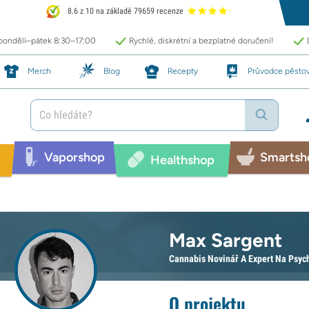
8.6 z 10 na základě 79659 recenze
 pondělí–pátek 8:30–17:00
Rychlé, diskrétní a bezplatné doručení!
Merch
Blog
Recepty
Průvodce pěsto
Vaporshop
Smartsh
Healthshop
Max Sargent
Cannabis Novinář A Expert Na Psyc
O projektu