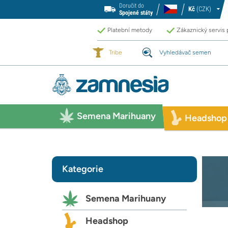
Doručit do
Kč
(CZK)
Spojené státy
Platební metody
Zákaznický servis
Tribe
Vyhledávač semen
Semena Marihuany
Headshop
Kategorie
Semena Marihuany
Headshop