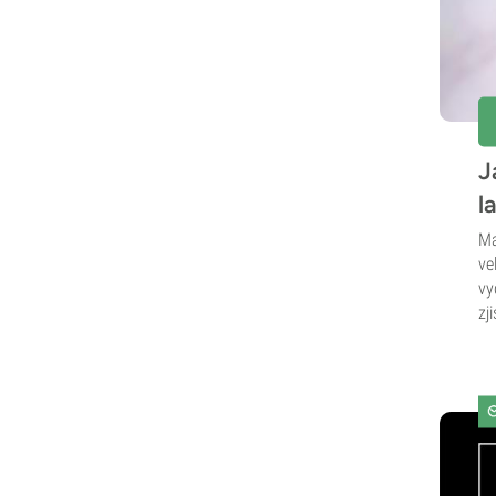
J
l
Ma
ve
vy
zj