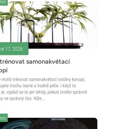
min
ne 17, 2026
 trénovat samonakvétací
opí
 mohli trénovat samonakvétací rostliny konopí,
ujete trochu teorie a hodně péče. I když to
je, vyplatí se to jen tehdy, pokud zvolíte správné
ky ve správný čas. Níže...
min