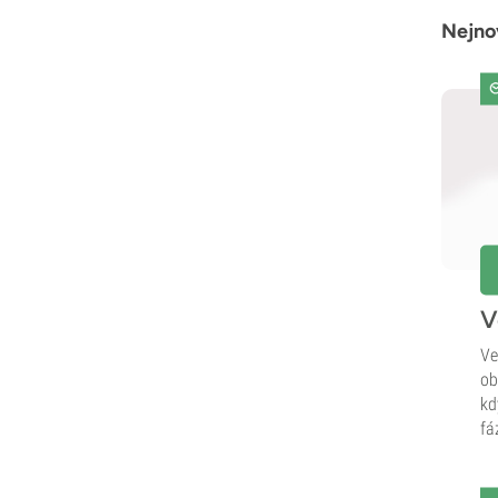
Nejno
V
Ve
ob
kd
fá