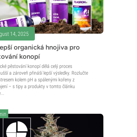
gust 14, 2025
epší organická hnojiva pro
tování konopí
cké pěstování konopí dělá celý proces
ušší a zároveň přináší lepší výsledky. Rozlučte
stresem kolem pH a spálenými kořeny z
jení – s tipy a produkty v tomto článku
...
min