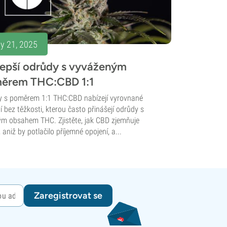
ly 21, 2025
lepší odrůdy s vyváženým
ěrem THC:CBD 1:1
 s poměrem 1:1 THC:CBD nabízejí vyrovnané
í bez těžkosti, kterou často přinášejí odrůdy s
m obsahem THC. Zjistěte, jak CBD zjemňuje
 aniž by potlačilo příjemné opojení, a...
Zaregistrovat se