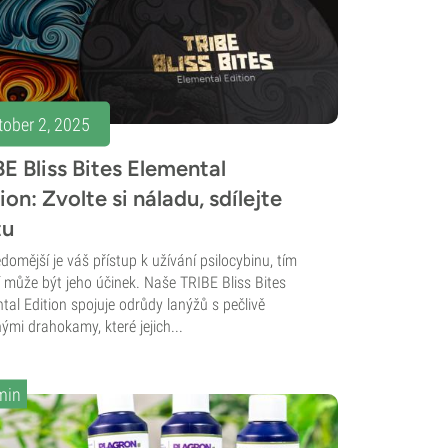
tober 2, 2025
E Bliss Bites Elemental
ion: Zvolte si náladu, sdílejte
tu
domější je váš přístup k užívání psilocybinu, tím
ší může být jeho účinek. Naše TRIBE Bliss Bites
tal Edition spojuje odrůdy lanýžů s pečlivě
ými drahokamy, které jejich...
min