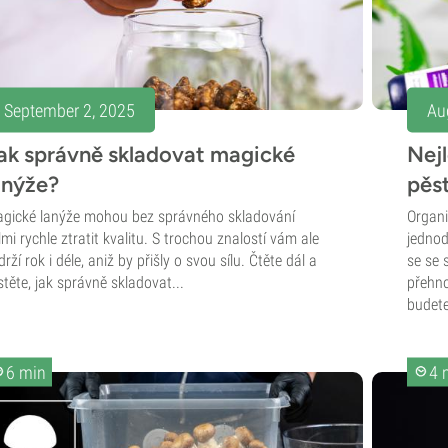
September 2, 2025
Au
ak správně skladovat magické
Nejl
anýže?
pěs
gické lanýže mohou bez správného skladování
Organi
lmi rychle ztratit kvalitu. S trochou znalostí vám ale
jednod
drží rok i déle, aniž by přišly o svou sílu. Čtěte dál a
se se 
istěte, jak správně skladovat...
přehno
budete
6 min
4 