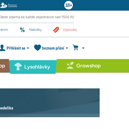
Pomoc
Dárek zdarma ke každé objednávce nad 1500 Kč
váním
Nabídky
Výprodej
Přihlásit se
Seznam přání
op
Growshop
Lysohlávky
hedelika