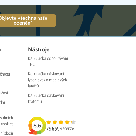
Objevte všechna naše
ocenění
a
Nástroje
Kalkulačka odbourávání
THC
Kalkulačka dávkování
čnosti
lysohlávek a magických
lanýžů
učení
Kalkulačka dávkování
kratomu
dní
osobních
 cookies
8.6
79659
Recenze
ní zboží