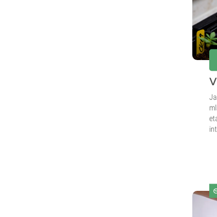
V
Ja
ml
et
in