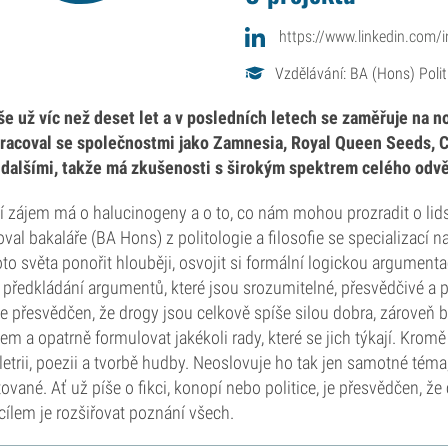
https://www.linkedin.com
Vzdělávání: BA (Hons) Poli
e už víc než deset let a v posledních letech se zaměřuje na n
racoval se společnostmi jako Zamnesia, Royal Queen Seeds, 
dalšími, takže má zkušenosti s širokým spektrem celého odvě
í zájem má o halucinogeny a o to, co nám mohou prozradit o lids
val bakaláře (BA Hons) z politologie a filosofie se specializací n
to světa ponořit hlouběji, osvojit si formální logickou argument
 předkládání argumentů, které jsou srozumitelné, přesvědčivé a 
je přesvědčen, že drogy jsou celkově spíše silou dobra, zároveň 
em a opatrně formulovat jakékoli rady, které se jich týkají. Kro
letrii, poezii a tvorbě hudby. Neoslovuje ho tak jen samotné téma
ované. Ať už píše o fikci, konopí nebo politice, je přesvědčen, že
 cílem je rozšiřovat poznání všech.