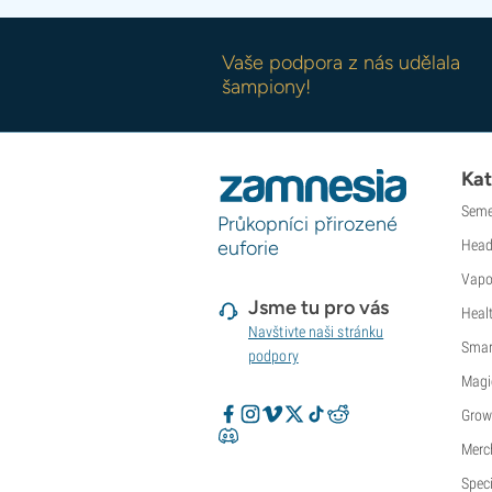
Vaše podpora z nás udělala
šampiony!
Kat
Seme
Průkopníci přirozené
euforie
Head
Vapo
Jsme tu pro vás
Heal
Navštivte naši stránku
Smar
podpory
Magi
Grow
Merc
Speci