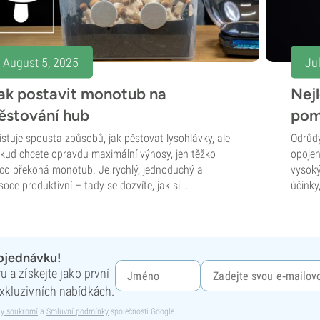
August 5, 2025
Ju
ak postavit monotub na
Nej
ěstování hub
pom
istuje spousta způsobů, jak pěstovat lysohlávky, ale
Odrůdy
kud chcete opravdu maximální výnosy, jen těžko
opojen
co překoná monotub. Je rychlý, jednoduchý a
vysoký
soce produktivní – tady se dozvíte, jak si...
účinky,
objednávku!
 a získejte jako první
xkluzivních nabídkách.
y soukromí
a
Smluvní podmínky
společnosti Google.