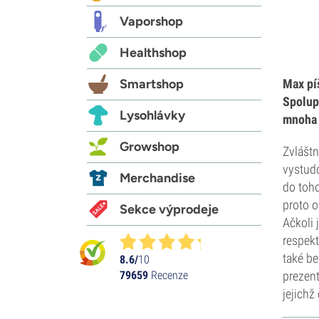
Vaporshop
Healthshop
Smartshop
Max píš
Spolup
Lysohlávky
mnoha 
Growshop
Zvláštn
vystudo
Merchandise
do toho
proto o
Sekce výprodeje
Ačkoli 
respekt
také be
8.6/
10
79659
Recenze
prezent
jejichž