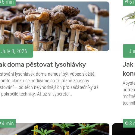
6 min
6 
July 8, 2026
Ju
ak doma pěstovat lysohlávky
Jak
kon
stování lysohlávek doma nemusí být vůbec složité.
tomto článku se podíváme na tři různé způsoby
Abyste
stování – od těch nejvhodnějších pro začátečníky až
potřeb
 pokročilé techniky. Ať už si vyberete...
možné 
techni
4 min
3 