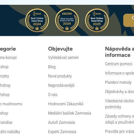
egorie
Objevujte
Nápověda 
informace
na konopí
Vyhledávač semen
Centrum pomoci
shop
Blog
Informace o spole
rizéry
Nové produkty
Platební metody
thshop
Nejprodávanější
Objednávky a dor
tshop
O nás
Všeobecné obcho
c mushrooms
Hodnocení Zákazníků
podmínky
shop
Mediální balíček Zamnesia
Zásady ochrany 
údajů a používání
handise
Autoři Zamnesia
Pravidla pro vráce
ální nabídky
Experti Zamnesia