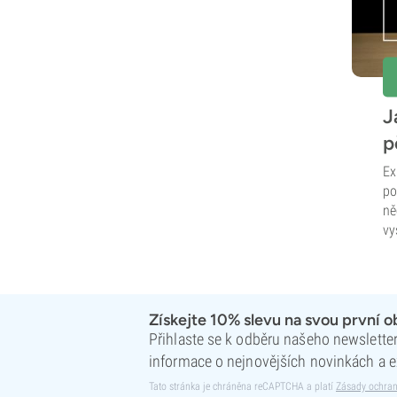
J
p
Ex
po
ně
vy
Získejte 10% slevu na svou první 
Přihlaste se k odběru našeho newsletteru
informace o nejnovějších novinkách a e
Tato stránka je chráněna reCAPTCHA a platí
Zásady ochran