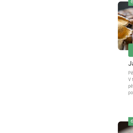
J
Pě
V 
pě
po