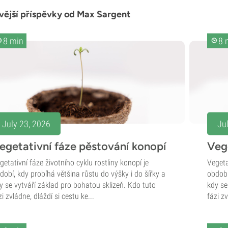
vější příspěvky od Max Sargent
8 min
8 
July 23, 2026
Ju
egetativní fáze pěstování konopí
Veg
getativní fáze životního cyklu rostliny konopí je
Vegeta
dobí, kdy probíhá většina růstu do výšky i do šířky a
období
y se vytváří základ pro bohatou sklizeň. Kdo tuto
kdy se
zi zvládne, dláždí si cestu ke...
fázi zv