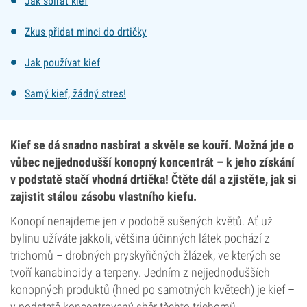
Jak sbírat kief
Zkus přidat minci do drtičky
Jak používat kief
Samý kief, žádný stres!
Kief se dá snadno nasbírat a skvěle se kouří. Možná jde o
vůbec nejjednodušší konopný koncentrát – k jeho získání
v podstatě stačí vhodná drtička! Čtěte dál a zjistěte, jak si
zajistit stálou zásobu vlastního kiefu.
Konopí nenajdeme jen v podobě sušených květů. Ať už
bylinu užíváte jakkoli, většina účinných látek pochází z
trichomů – drobných pryskyřičných žlázek, ve kterých se
tvoří kanabinoidy a terpeny. Jedním z nejjednodušších
konopných produktů (hned po samotných květech) je kief –
v podstatě koncentrovaný sběr těchto trichomů.