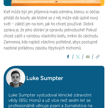
Kief může být jen příjemná malá odměna, kterou si občas
přidáš do kouře, ale klidně se z něj může stát úplně nový
svět – záleží jen na tom, jak ho chceš používat. Dobrá
zpráva je, že jeho sbírání je opravdu jednoduché! Pokud
chceš začít s výrobou vlastního kiefu, mrkni do obchodu
Zamnesia, kde najdeš všechno potřebné, abys postupně
nasbíral pořádnou zásobu třpytivých trichomů.
Luke Sumpter
Luke Sumpter vystudoval klinické zdravotní
vědy (BSc Hons) a už více než sedm let se
profesionálně věnuje psaní a žurnalistice na