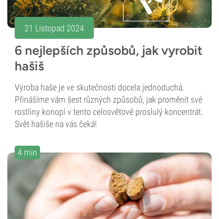
21 Listopad 2024
6 nejlepších způsobů, jak vyrobit
hašiš
Výroba haše je ve skutečnosti docela jednoduchá.
Přinášíme vám šest různých způsobů, jak proměnit své
rostliny konopí v tento celosvětově proslulý koncentrát.
Svět hašiše na vás čeká!
4 min