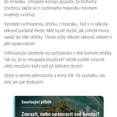
do mrazáku. Zmrazení konopí způsobí, že trichomy
ztvrdnou, takže se z rostlinného materiálu mnohem
snadněji uvolňují.
Vyndejte vychlazenou drtičku z mrazáku. Teď s ní několik
sekund pořádně třeste. Měli byste slyšet, jak zmrzlá mince
naráží do stěn drtičky. Třeste vždy několik sekund, celkem v
pěti opakováních.
Odšroubujte zásobník na zachytávání v třetí komoře drtičky.
Tak co, že to nevypadá působivě? Určitě uvidíte výrazně
větší množství kiefu než při běžném drcení!
Užijte si tenhle jednoduchý a levný trik. Ve výsledku vás
stojí jen pár drobných.
Související příběh
Zmrazit, nebo nezmrazit své konopí?