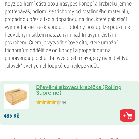
Když do horní části boxu nasypeš konopí a krabičku jemně
protřepáváš, odlomí se trichomy od rostlinného materiálu,
propadnou přes sítko a dopadnou na dno, které pak stačí
vyjmout a kief seškrábnout. Podobný postup lze použít i s
hedvábným sítkem nataženým nad tmavým, čistým
povrchem. Cílem je vytvořit sítové síto, které umožní
trichomům oddělit se od konopí a propadnout na
připravenou plochu. Ta bývá opět tmavá, aby na ní byl tvůj
„úlovek“ světlých chloupků co nejlépe vidět.
Dřevěná sítovací krabička (Rolling
Supreme)
44
485
Kč