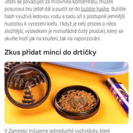
Jestli se považuješ za milovníka koncentrátů, můžeš
posunout hru ještě dál a pustit se do
bubble hashe
. Bubble
hash využívá ledovou vodu a sadu sít s postupně jemnější
hustotou k vycezení kiefu. I když je celý proces o něco
složitější, výsledkem je mimořádně čistý produkt, který se
skvěle hodí jak na kouření, tak na vaporizování.
Zkus přidat minci do drtičky
V Zamnesii milujeme jednoduché vychytávky, které