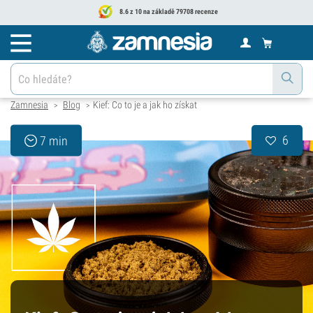
8.6 z 10 na základě 79708 recenze
Zamnesia
Blog
Kief: Co to je a jak ho získat
>
>
6
7 min