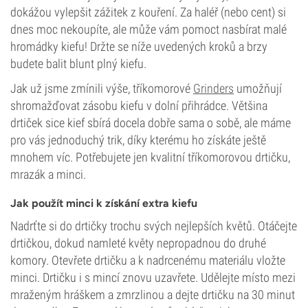
dokážou vylepšit zážitek z kouření. Za haléř (nebo cent) si
dnes moc nekoupíte, ale může vám pomoct nasbírat malé
hromádky kiefu! Držte se níže uvedených kroků a brzy
budete balit blunt plný kiefu.
Jak už jsme zmínili výše, tříkomorové
Grinders
umožňují
shromažďovat zásobu kiefu v dolní přihrádce. Většina
drtiček sice kief sbírá docela dobře sama o sobě, ale máme
pro vás jednoduchý trik, díky kterému ho získáte ještě
mnohem víc. Potřebujete jen kvalitní tříkomorovou drtičku,
mrazák a minci.
Jak použít minci k získání extra kiefu
Nadrťte si do drtičky trochu svých nejlepších květů. Otáčejte
drtičkou, dokud namleté květy nepropadnou do druhé
komory. Otevřete drtičku a k nadrcenému materiálu vložte
minci. Drtičku i s mincí znovu uzavřete. Udělejte místo mezi
mraženým hráškem a zmrzlinou a dejte drtičku na 30 minut