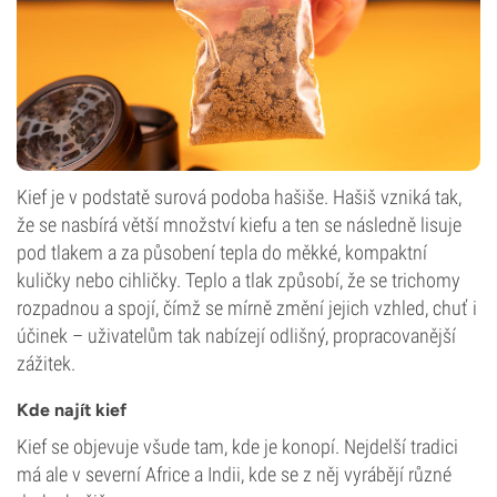
Kief je v podstatě surová podoba hašiše. Hašiš vzniká tak,
že se nasbírá větší množství kiefu a ten se následně lisuje
pod tlakem a za působení tepla do měkké, kompaktní
kuličky nebo cihličky. Teplo a tlak způsobí, že se trichomy
rozpadnou a spojí, čímž se mírně změní jejich vzhled, chuť i
účinek – uživatelům tak nabízejí odlišný, propracovanější
zážitek.
Kde najít kief
Kief se objevuje všude tam, kde je konopí. Nejdelší tradici
má ale v severní Africe a Indii, kde se z něj vyrábějí různé