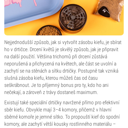
Nejjednodušší způsob, jak si vytvořit zásobu kiefu, je sbírat
ho v drtičce. Drcení květů je skvělý způsob, jak je připravit
na další použití. Většina trichomů při drcení zůstává
neporušená a přichycená na květech, ale část se uvolní a
zachytí se na stěnách a sítku drtičky. Postupně tak vzniká
slušná zásoba kiefu, kterou můžeš čas od času
seškrábnout. Je to příjemný bonus pro ty, kdo ho ani
nečekají, a zároveň z trávy dostaneš maximum.
Existují také speciální drtičky navržené přímo pro efektivní
sběr kiefu. Obvykle mají 3–4 komory, přičemž v hlavní
sběrné komoře je jemné sítko. To propouští kief do spodní
komory, ale zachytí větší kousky rostlinného materiálu –