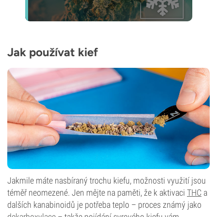
Jak používat kief
Jakmile máte nasbíraný trochu kiefu, možnosti využití jsou
téměř neomezené. Jen mějte na paměti, že k aktivaci
THC
a
dalších kanabinoidů je potřeba teplo – proces známý jako
dekarboxylace
– takže pojídání syrového kiefu vám