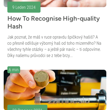
9 Leden 2024
How To Recognise High-quality
Hash
Jak poznat, že máš v ruce opravdu špičkový hašiš? A
co přesně odlišuje výborný haš od toho mizerného? Na
všechny tyhle otázky – a ještě pár navíc – ti odpovíme.
Díky našemu průvodci se z tebe brzy...
6 min