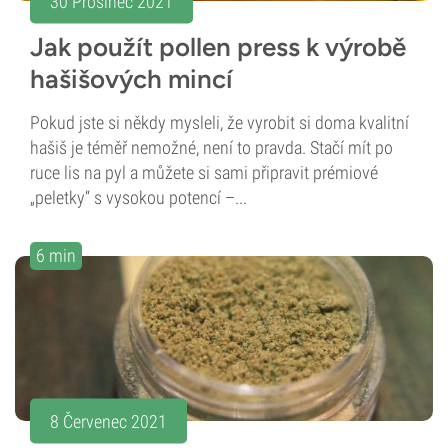
30 Prosinec 2021
Jak použít pollen press k výrobě
hašišových mincí
Pokud jste si někdy mysleli, že vyrobit si doma kvalitní
hašiš je téměř nemožné, není to pravda. Stačí mít po
ruce lis na pyl a můžete si sami připravit prémiové
„peletky“ s vysokou potencí –...
6 min
8 Červenec 2021