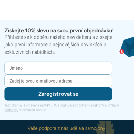
Získejte 10% slevu na svou první objednávku!
Přihlaste se k odběru našeho newsletteru a získejte
jako první informace o nejnovějších novinkách a
exkluzivních nabídkách.
Zaregistrovat se
Tato stránka je chráněna reCAPTCHA a platí
Zásady ochrany soukromí
a
Smluvní
podmínky
společnosti Google.
Vaše podpora z nás udělala šampiony!