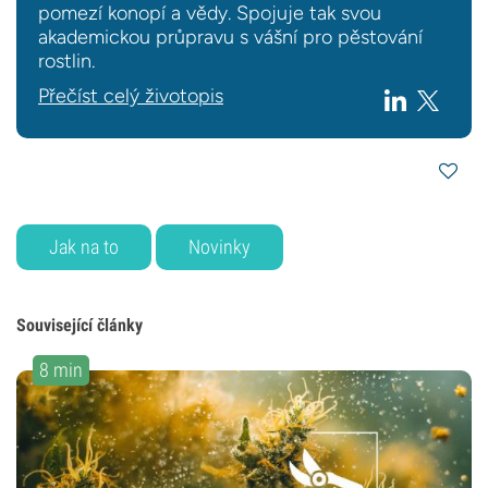
pomezí konopí a vědy. Spojuje tak svou
akademickou průpravu s vášní pro pěstování
rostlin.
Přečíst celý životopis
Jak na to
Novinky
Související články
8 min