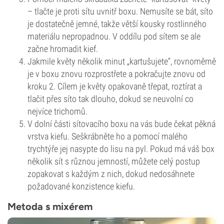
– tlačte je proti sítu uvnitř boxu. Nemusíte se bát, síto
je dostatečně jemné, takže větší kousky rostlinného
materiálu nepropadnou. V oddílu pod sítem se ale
začne hromadit kief.
Jakmile květy několik minut „kartušujete“, rovnoměrně
je v boxu znovu rozprostřete a pokračujte znovu od
kroku 2. Cílem je květy opakovaně třepat, roztírat a
tlačit přes síto tak dlouho, dokud se neuvolní co
nejvíce trichomů.
V dolní části sítovacího boxu na vás bude čekat pěkná
vrstva kiefu. Seškrábněte ho a pomocí malého
trychtýře jej nasypte do lisu na pyl. Pokud má váš box
několik sít s různou jemností, můžete celý postup
zopakovat s každým z nich, dokud nedosáhnete
požadované konzistence kiefu.
Metoda s mixérem