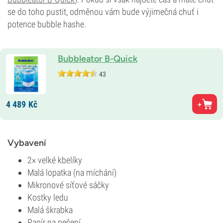
se do toho pustit, odměnou vám bude výjimečná chuť i
potence bubble hashe.
Bubbleator B-Quick
43
4 489
Kč
Vybavení
2× velké kbelíky
Malá lopatka (na míchání)
Mikronové síťové sáčky
Kostky ledu
Malá škrabka
Papír na pečení