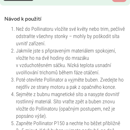
Návod k použití
Než do Pollinatoru vložíte své květy nebo trim, pečlivě
odstraňte všechny stonky – mohly by poškodit síta
uvnitř zařízení.
Jakmile jste s připraveným materiálem spokojení,
vložte ho na dvě hodiny do mrazáku
v vzduchotěsném sáčku. Nízká teplota usnadní
uvolňování trichomů během fáze otáčení.
Poté otevřete Pollinator a vyjměte buben. Zvedejte ho
nejdřív ze strany motoru a pak z opačného konce.
Sejměte z bubnu magnetické síto a nasypte dovnitř
rostlinný materiál. Síto vraťte zpět a buben znovu
vložte do Pollinatoru (opačným postupem, než je
popsáno výše).
Zapněte Pollinator P150 a nechte ho běžet přibližně