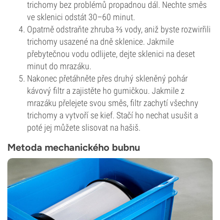
trichomy bez problémů propadnou dál. Nechte směs
ve sklenici odstát 30–60 minut.
Opatrně odstraňte zhruba ⅔ vody, aniž byste rozwirřili
trichomy usazené na dně sklenice. Jakmile
přebytečnou vodu odlijete, dejte sklenici na deset
minut do mrazáku.
Nakonec přetáhněte přes druhý skleněný pohár
kávový filtr a zajistěte ho gumičkou. Jakmile z
mrazáku přelejete svou směs, filtr zachytí všechny
trichomy a vytvoří se kief. Stačí ho nechat usušit a
poté jej můžete slisovat na hašiš.
Metoda mechanického bubnu