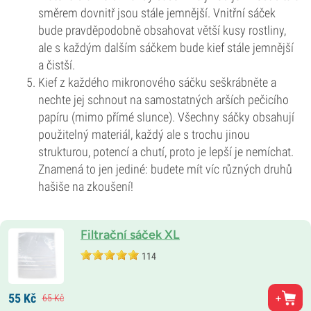
směrem dovnitř jsou stále jemnější. Vnitřní sáček
bude pravděpodobně obsahovat větší kusy rostliny,
ale s každým dalším sáčkem bude kief stále jemnější
a čistší.
Kief z každého mikronového sáčku seškrábněte a
nechte jej schnout na samostatných arších pečicího
papíru (mimo přímé slunce). Všechny sáčky obsahují
použitelný materiál, každý ale s trochu jinou
strukturou, potencí a chutí, proto je lepší je nemíchat.
Znamená to jen jediné: budete mít víc různých druhů
hašiše na zkoušení!
Filtrační sáček XL
114
55
Kč
65
Kč