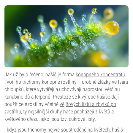
Jak už bylo řečeno, hašiš je forma
konopného koncentrátu
.
Tvoří ho
trichomy
konopné rostliny – drobné žlázky ve tvaru
chloupků, které vytvářejí a uchovávají naprostou většinu
kanabinoidů
a
terpenů
. Přestože se k výrobě hašiše dají
použít celé rostliny včetně
vějířových listů a zbytků po
zastřihu
, ty nejsilnější druhy haše pocházejí z
květů
a
květového ořezu, jako jsou tzv. cukrové listy.
I když jsou trichomy nejvíc soustředěné na květech, hašiš