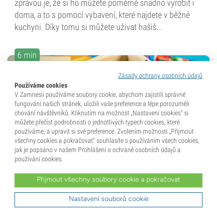
zprávou je, že si ho můžete poměrně snadno vyrobit i
doma, a to s pomocí vybavení, které najdete v běžné
kuchyni. Díky tomu si můžete užívat hašiš...
6 min
Zásady ochrany osobních údajů
Používáme cookies
V Zamnesii používáme soubory cookie, abychom zajistili správné
fungování našich stránek, uložili vaše preference a lépe porozuměli
chování návštěvníků. Kliknutím na možnost „Nastavení cookies“ si
můžete přečíst podrobnosti o jednotlivých typech cookies, které
používáme, a upravit si své preference. Zvolením možnosti „Přijmout
31 Prosinec 2021
všechny cookies a pokračovat“ souhlasíte s používáním všech cookies,
jak je popsáno v našem Prohlášení o ochraně osobních údajů a
Podrobný návod, jak vyrobit dry
používání cookies.
sift hašiš doma
Přijmout všechny soubory cookie a pokračovat
Existuje mnoho druhů hašiše a také celá řada způsobů,
Nastavení souborů cookie
jak ho vyrobit. Suché prosévání je obzvlášť jednoduchá