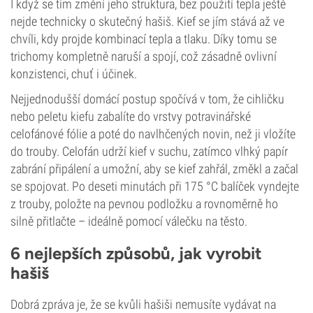
I když se tím změní jeho struktura, bez použití tepla ještě
nejde technicky o skutečný hašiš. Kief se jím stává až ve
chvíli, kdy projde kombinací tepla a tlaku. Díky tomu se
trichomy kompletně naruší a spojí, což zásadně ovlivní
konzistenci, chuť i účinek.
Nejjednodušší domácí postup spočívá v tom, že cihličku
nebo peletu kiefu zabalíte do vrstvy potravinářské
celofánové fólie a poté do navlhčených novin, než ji vložíte
do trouby. Celofán udrží kief v suchu, zatímco vlhký papír
zabrání připálení a umožní, aby se kief zahřál, změkl a začal
se spojovat. Po deseti minutách při 175 °C balíček vyndejte
z trouby, položte na pevnou podložku a rovnoměrně ho
silně přitlačte – ideálně pomocí válečku na těsto.
6 nejlepších způsobů, jak vyrobit
hašiš
Dobrá zpráva je, že se kvůli hašiši nemusíte vydávat na