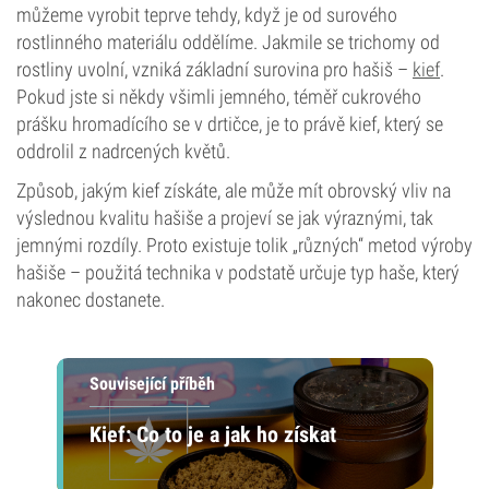
můžeme vyrobit teprve tehdy, když je od surového
rostlinného materiálu oddělíme. Jakmile se trichomy od
rostliny uvolní, vzniká základní surovina pro hašiš –
kief
.
Pokud jste si někdy všimli jemného, téměř cukrového
prášku hromadícího se v drtičce, je to právě kief, který se
oddrolil z nadrcených květů.
Způsob, jakým kief získáte, ale může mít obrovský vliv na
výslednou kvalitu hašiše a projeví se jak výraznými, tak
jemnými rozdíly. Proto existuje tolik „různých“ metod výroby
hašiše – použitá technika v podstatě určuje typ haše, který
nakonec dostanete.
Související příběh
Kief: Co to je a jak ho získat