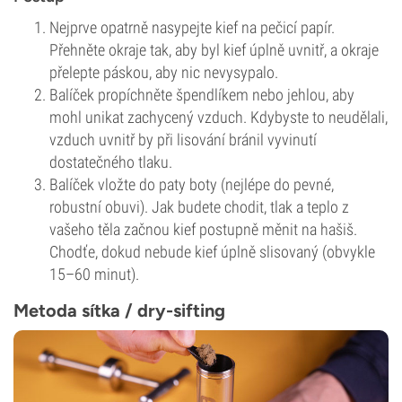
Nejprve opatrně nasypejte kief na pečicí papír.
Přehněte okraje tak, aby byl kief úplně uvnitř, a okraje
přelepte páskou, aby nic nevysypalo.
Balíček propíchněte špendlíkem nebo jehlou, aby
mohl unikat zachycený vzduch. Kdybyste to neudělali,
vzduch uvnitř by při lisování bránil vyvinutí
dostatečného tlaku.
Balíček vložte do paty boty (nejlépe do pevné,
robustní obuvi). Jak budete chodit, tlak a teplo z
vašeho těla začnou kief postupně měnit na hašiš.
Chodťe, dokud nebude kief úplně slisovaný (obvykle
15–60 minut).
Metoda sítka / dry-sifting