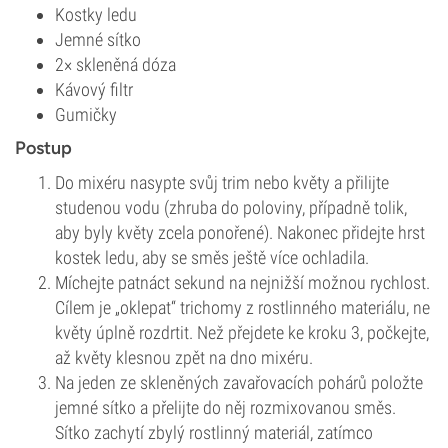
Kostky ledu
Jemné sítko
2× skleněná dóza
Kávový filtr
Gumičky
Postup
Do mixéru nasypte svůj trim nebo květy a přilijte
studenou vodu (zhruba do poloviny, případně tolik,
aby byly květy zcela ponořené). Nakonec přidejte hrst
kostek ledu, aby se směs ještě více ochladila.
Míchejte patnáct sekund na nejnižší možnou rychlost.
Cílem je „oklepat“ trichomy z rostlinného materiálu, ne
květy úplně rozdrtit. Než přejdete ke kroku 3, počkejte,
až květy klesnou zpět na dno mixéru.
Na jeden ze skleněných zavařovacích pohárů položte
jemné sítko a přelijte do něj rozmixovanou směs.
Sítko zachytí zbylý rostlinný materiál, zatímco