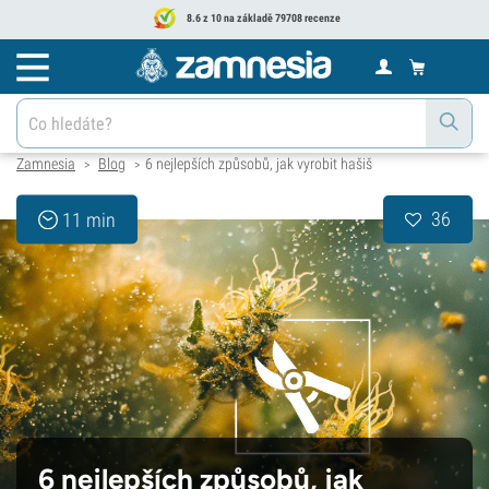
8.6 z 10 na základě 79708 recenze
Zamnesia
Blog
6 nejlepších způsobů, jak vyrobit hašiš
>
>
36
11 min
6 nejlepších způsobů, jak