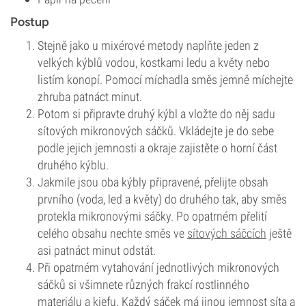
Postup
Stejně jako u mixérové metody naplňte jeden z
velkých kýblů vodou, kostkami ledu a květy nebo
listím konopí. Pomocí míchadla směs jemně míchejte
zhruba patnáct minut.
Potom si připravte druhý kýbl a vložte do něj sadu
sítových mikronových sáčků. Vkládejte je do sebe
podle jejich jemnosti a okraje zajistěte o horní část
druhého kýblu.
Jakmile jsou oba kýbly připravené, přelijte obsah
prvního (voda, led a květy) do druhého tak, aby směs
protekla mikronovými sáčky. Po opatrném přelití
celého obsahu nechte směs ve
sítových sáčcích
ještě
asi patnáct minut odstát.
Při opatrném vytahování jednotlivých mikronových
sáčků si všimnete různých frakcí rostlinného
materiálu a kiefu. Každý sáček má jinou jemnost síta a