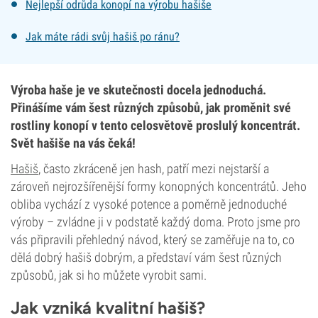
Nejlepší odrůda konopí na výrobu hašiše
Jak máte rádi svůj hašiš po ránu?
Výroba haše je ve skutečnosti docela jednoduchá.
Přinášíme vám šest různých způsobů, jak proměnit své
rostliny konopí v tento celosvětově proslulý koncentrát.
Svět hašiše na vás čeká!
Hašiš
, často zkráceně jen hash, patří mezi nejstarší a
zároveň nejrozšířenější formy konopných koncentrátů. Jeho
obliba vychází z vysoké potence a poměrně jednoduché
výroby – zvládne ji v podstatě každý doma. Proto jsme pro
vás připravili přehledný návod, který se zaměřuje na to, co
dělá dobrý hašiš dobrým, a představí vám šest různých
způsobů, jak si ho můžete vyrobit sami.
Jak vzniká kvalitní hašiš?