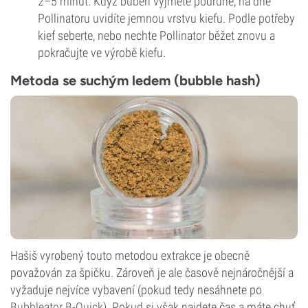
2–5 minut. Když buben vyjmete podruhé, na dně
Pollinatoru uvidíte jemnou vrstvu kiefu. Podle potřeby
kief seberte, nebo nechte Pollinator běžet znovu a
pokračujte ve výrobě kiefu.
Metoda se suchým ledem (bubble hash)
Hašiš vyrobený touto metodou extrakce je obecně
považován za špičku. Zároveň je ale časově nejnáročnější a
vyžaduje nejvíce vybavení (pokud tedy nesáhnete po
Bubbleator B-Quick
). Pokud si však najdete čas a máte chuť