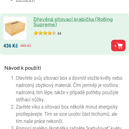
Dřevěná sítovací krabička (Rolling
Supreme)
44
436
Kč
485
Kč
Návod k použití
Otevřete svůj sítovací box a dovnitř vložte květy nebo
nadrcený zbytkový materiál. Čím jemněji je rostlina
nadrcená, tím lépe, takže v případě potřeby použijte
stříhací nůžky.
Zavřete víko a sítovací box několik minut energicky
protřepávejte. Tím se sice uvolní část trichomů, ale
tím naše práce nekončí.
Pomocí malého škrabátka začněte "kartušovat" květy