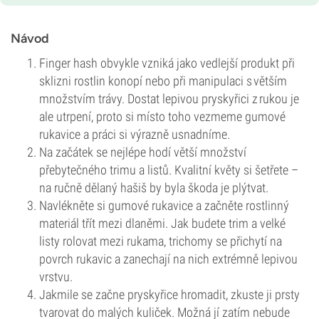
Návod
Finger hash obvykle vzniká jako vedlejší produkt při
sklizni rostlin konopí nebo při manipulaci s větším
množstvím trávy. Dostat lepivou pryskyřici z rukou je
ale utrpení, proto si místo toho vezmeme gumové
rukavice a práci si výrazně usnadníme.
Na začátek se nejlépe hodí větší množství
přebytečného trimu a listů. Kvalitní květy si šetřete –
na ručně dělaný hašiš by byla škoda je plýtvat.
Navlékněte si gumové rukavice a začněte rostlinný
materiál třít mezi dlaněmi. Jak budete trim a velké
listy rolovat mezi rukama, trichomy se přichytí na
povrch rukavic a zanechají na nich extrémně lepivou
vrstvu.
Jakmile se začne pryskyřice hromadit, zkuste ji prsty
tvarovat do malých kuliček. Možná jí zatím nebude