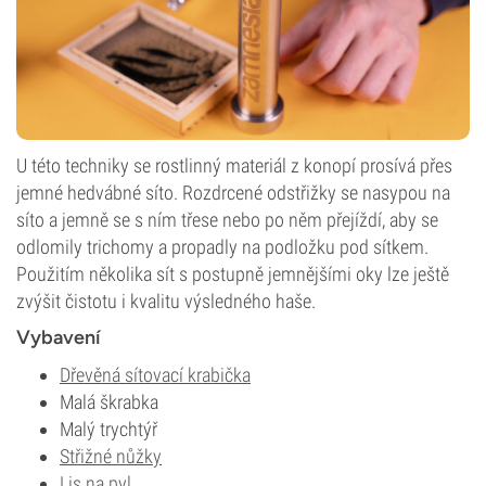
U této techniky se rostlinný materiál z konopí prosívá přes
jemné hedvábné síto. Rozdrcené odstřižky se nasypou na
síto a jemně se s ním třese nebo po něm přejíždí, aby se
odlomily trichomy a propadly na podložku pod sítkem.
Použitím několika sít s postupně jemnějšími oky lze ještě
zvýšit čistotu i kvalitu výsledného haše.
Vybavení
Dřevěná sítovací krabička
Malá škrabka
Malý trychtýř
Střižné nůžky
Lis na pyl