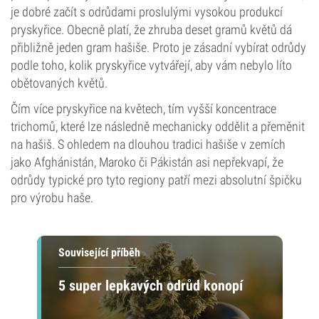
je dobré začít s odrůdami proslulými vysokou produkcí
pryskyřice. Obecně platí, že zhruba deset gramů květů dá
přibližně jeden gram hašiše. Proto je zásadní vybírat odrůdy
podle toho, kolik pryskyřice vytvářejí, aby vám nebylo líto
obětovaných květů.
Čím více pryskyřice na květech, tím vyšší koncentrace
trichomů, které lze následně mechanicky oddělit a přeměnit
na hašiš. S ohledem na dlouhou tradici hašiše v zemích
jako Afghánistán, Maroko či Pákistán asi nepřekvapí, že
odrůdy typické pro tyto regiony patří mezi absolutní špičku
pro výrobu haše.
Související příběh
5 super lepkavých odrůd konopí