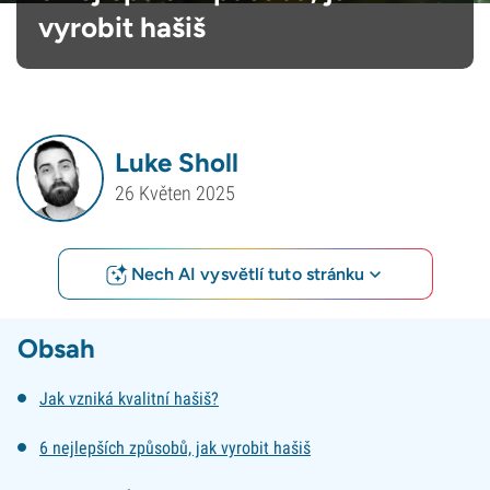
vyrobit hašiš
Luke Sholl
26 Květen 2025
Nech AI vysvětlí tuto stránku
Obsah
Jak vzniká kvalitní hašiš?
6 nejlepších způsobů, jak vyrobit hašiš