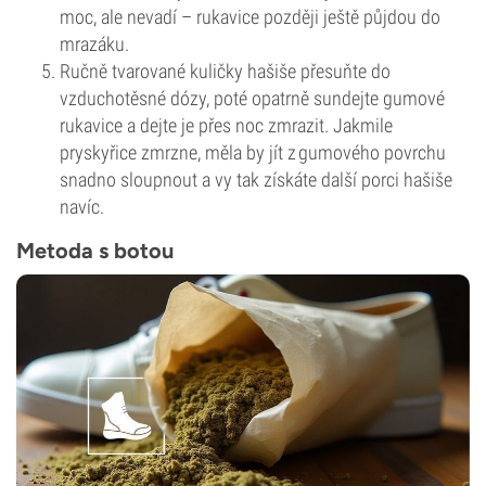
moc, ale nevadí – rukavice později ještě půjdou do
mrazáku.
Ručně tvarované kuličky hašiše přesuňte do
vzduchotěsné dózy, poté opatrně sundejte gumové
rukavice a dejte je přes noc zmrazit. Jakmile
pryskyřice zmrzne, měla by jít z gumového povrchu
snadno sloupnout a vy tak získáte další porci hašiše
navíc.
Metoda s botou