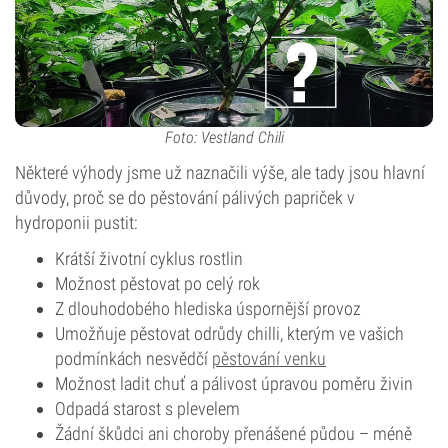
Foto: Vestland Chili
Některé výhody jsme už naznačili výše, ale tady jsou hlavní
důvody, proč se do pěstování pálivých papriček v
hydroponii pustit:
Krátší životní cyklus rostlin
Možnost pěstovat po celý rok
Z dlouhodobého hlediska úspornější provoz
Umožňuje pěstovat odrůdy chilli, kterým ve vašich
podmínkách nesvědčí
pěstování venku
Možnost ladit chuť a pálivost úpravou poměru živin
Odpadá starost s plevelem
Žádní škůdci ani choroby přenášené půdou – méně