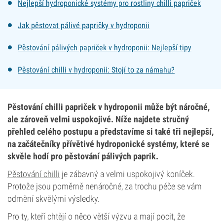
Nejlepší hydroponické systémy pro rostliny chilli papriček
Jak pěstovat pálivé papričky v hydroponii
Pěstování pálivých papriček v hydroponii: Nejlepší tipy
Pěstování chilli v hydroponii: Stojí to za námahu?
Pěstování chilli papriček v hydroponii může být náročné,
ale zároveň velmi uspokojivé. Níže najdete stručný
přehled celého postupu a představíme si také tři nejlepší,
na začátečníky přívětivé hydroponické systémy, které se
skvěle hodí pro pěstování pálivých paprik.
Pěstování chilli
je zábavný a velmi uspokojivý koníček.
Protože jsou poměrně nenáročné, za trochu péče se vám
odmění skvělými výsledky.
Pro ty, kteří chtějí o něco větší výzvu a mají pocit, že