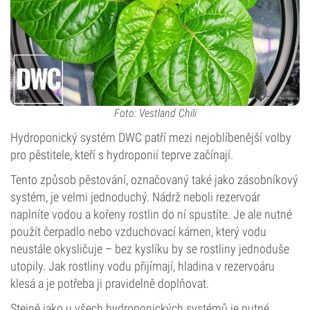
Foto: Vestland Chili
Hydroponický systém DWC patří mezi nejoblíbenější volby
pro pěstitele, kteří s hydroponií teprve začínají.
Tento způsob pěstování, označovaný také jako zásobníkový
systém, je velmi jednoduchý. Nádrž neboli rezervoár
naplníte vodou a kořeny rostlin do ní spustíte. Je ale nutné
použít čerpadlo nebo vzduchovací kámen, který vodu
neustále okysličuje – bez kyslíku by se rostliny jednoduše
utopily. Jak rostliny vodu přijímají, hladina v rezervoáru
klesá a je potřeba ji pravidelně doplňovat.
Stejně jako u všech hydroponických systémů je nutné