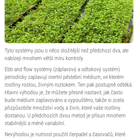
Tyto systémy jsou o něco složitější než předchozí dva, ale
nabízejí mnohem větší míru kontroly.
Ebb and flow systémy (záplavový a odtokový systém)
periodicky zaplavují inertní pěstební médium, ve kterém
rostliny rostou, živným roztokem. Ten pak postupně odtéká.
Hlavní výhodou je, že můžete přesně nastavit, jak často
bude médium zaplavováno a vypouštěno, takže si zcela
přizpůsobíte množství vody a živin, které vaše rostliny
dostanou. U předchozích dvou metod je přísun mnohem
stabilnější a méně variabilní.
Nevýhodou je nutnost použití čerpadel a časovačů, které