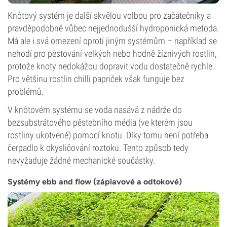
Knôtový systém je další skvělou volbou pro začátečníky a
pravděpodobně vůbec nejjednodušší hydroponická metoda.
Má ale i svá omezení oproti jiným systémům – například se
nehodí pro pěstování velkých nebo hodně žíznivých rostlin,
protože knoty nedokážou dopravit vodu dostatečně rychle.
Pro většinu rostlin chilli papriček však funguje bez
problémů.
V knôtovém systému se voda nasává z nádrže do
bezsubstrátového pěstebního média (ve kterém jsou
rostliny ukotvené) pomocí knotu. Díky tomu není potřeba
čerpadlo k okysličování roztoku. Tento způsob tedy
nevyžaduje žádné mechanické součástky.
Systémy ebb and flow (záplavové a odtokové)