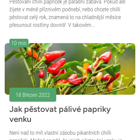
Pěstování chilli papriček je parádní zábava. Pokud ale
žijete v méně příznivém podnebí, nebo chcete chilli
pěstovat celý rok, znamená to na chladnější měsíce
přesunout rostliny dovnitř. V takovém...
10 min
18 Březen 2022
Jak pěstovat pálivé papriky
venku
Není nad to mít vlastní zásobu pikantních chilli