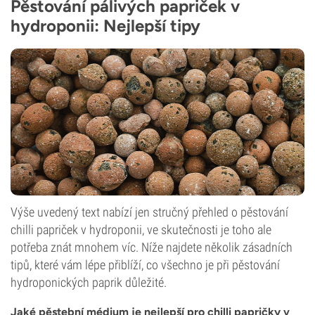
Pěstování pálivých papriček v
hydroponii: Nejlepší tipy
Výše uvedený text nabízí jen stručný přehled o pěstování
chilli papriček v hydroponii, ve skutečnosti je toho ale
potřeba znát mnohem víc. Níže najdete několik zásadních
tipů, které vám lépe přiblíží, co všechno je při pěstování
hydroponických paprik důležité.
Jaké pěstební médium je nejlepší pro chilli papričky v