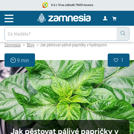
8.6 z 10 na základě 79659 recenze
Zamnesia
Blog
Jak pěstovat pálivé papričky v hydroponii
>
>
1
9 min
Jak pěstovat pálivé papričky v