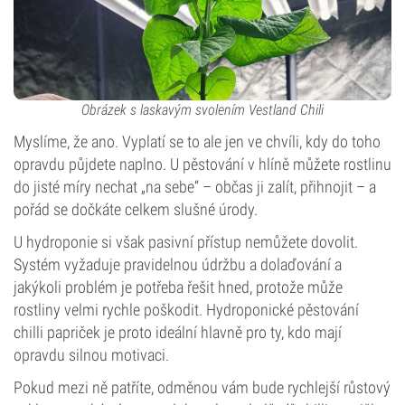
Obrázek s laskavým svolením Vestland Chili
Myslíme, že ano. Vyplatí se to ale jen ve chvíli, kdy do toho
opravdu půjdete naplno. U pěstování v hlíně můžete rostlinu
do jisté míry nechat „na sebe“ – občas ji zalít, přihnojit – a
pořád se dočkáte celkem slušné úrody.
U hydroponie si však pasivní přístup nemůžete dovolit.
Systém vyžaduje pravidelnou údržbu a dolaďování a
jakýkoli problém je potřeba řešit hned, protože může
rostliny velmi rychle poškodit. Hydroponické pěstování
chilli papriček je proto ideální hlavně pro ty, kdo mají
opravdu silnou motivaci.
Pokud mezi ně patříte, odměnou vám bude rychlejší růstový