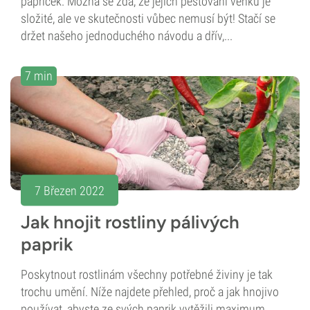
papriček. Možná se zdá, že jejich pěstování venku je
složité, ale ve skutečnosti vůbec nemusí být! Stačí se
držet našeho jednoduchého návodu a dřív,...
7 min
7 Březen 2022
Jak hnojit rostliny pálivých
paprik
Poskytnout rostlinám všechny potřebné živiny je tak
trochu umění. Níže najdete přehled, proč a jak hnojivo
používat, abyste ze svých paprik vytěžili maximum.