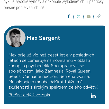
cyklus, vysoké výnosy a dokonale „vyladěné“ chilli papričky
přesně podle vaší chuti!
Max Sargent
Max píše už víc než deset let a v posledních
letech se zaměřuje na novinařinu v oblasti
konopí a psychedelik. Spolupracoval se
společnostmi jako Zamnesia, Royal Queen
Seeds, Cannaconnection, Semena Gorilla,
MushMagic a mnoha dalšími, takže má
zkušenosti s širokým spektrem celého odvětví.
Přečíst celý životopis