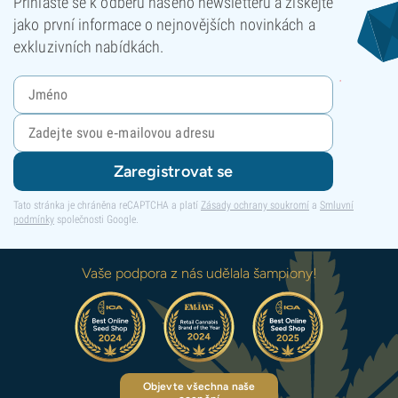
Přihlaste se k odběru našeho newsletteru a získejte
jako první informace o nejnovějších novinkách a
exkluzivních nabídkách.
Zaregistrovat se
Tato stránka je chráněna reCAPTCHA a platí
Zásady ochrany soukromí
a
Smluvní
podmínky
společnosti Google.
Vaše podpora z nás udělala šampiony!
Objevte všechna naše