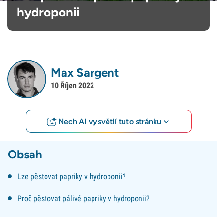
hydroponii
Max Sargent
10 Říjen 2022
Nech AI vysvětlí tuto stránku
Obsah
Lze pěstovat papriky v hydroponii?
Proč pěstovat pálivé papriky v hydroponii?