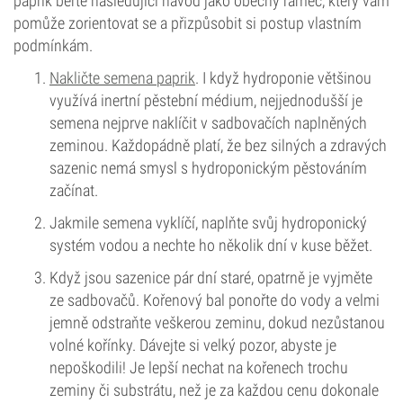
paprik berte následující návod jako obecný rámec, který vám
pomůže zorientovat se a přizpůsobit si postup vlastním
podmínkám.
Nakličte semena paprik
. I když hydroponie většinou
využívá inertní pěstební médium, nejjednodušší je
semena nejprve naklíčit v sadbovačích naplněných
zeminou. Každopádně platí, že bez silných a zdravých
sazenic nemá smysl s hydroponickým pěstováním
začínat.
Jakmile semena vyklíčí, naplňte svůj hydroponický
systém vodou a nechte ho několik dní v kuse běžet.
Když jsou sazenice pár dní staré, opatrně je vyjměte
ze sadbovačů. Kořenový bal ponořte do vody a velmi
jemně odstraňte veškerou zeminu, dokud nezůstanou
volné kořínky. Dávejte si velký pozor, abyste je
nepoškodili! Je lepší nechat na kořenech trochu
zeminy či substrátu, než je za každou cenu dokonale