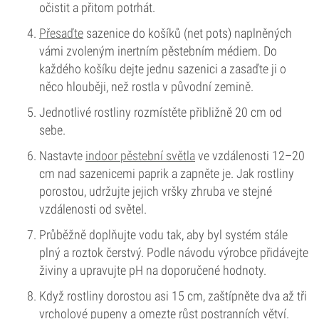
očistit a přitom potrhát.
Přesaďte
sazenice do košíků (net pots) naplněných
vámi zvoleným inertním pěstebním médiem. Do
každého košíku dejte jednu sazenici a zasaďte ji o
něco hlouběji, než rostla v původní zemině.
Jednotlivé rostliny rozmístěte přibližně 20 cm od
sebe.
Nastavte
indoor pěstební světla
ve vzdálenosti 12–20
cm nad sazenicemi paprik a zapněte je. Jak rostliny
porostou, udržujte jejich vršky zhruba ve stejné
vzdálenosti od světel.
Průběžně doplňujte vodu tak, aby byl systém stále
plný a roztok čerstvý. Podle návodu výrobce přidávejte
živiny a upravujte pH na doporučené hodnoty.
Když rostliny dorostou asi 15 cm, zaštípněte dva až tři
vrcholové pupeny a omezte růst postranních větví.