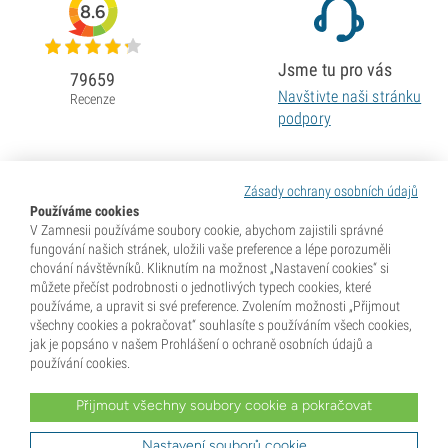
8.6
Jsme tu pro vás
79659
Navštivte naši stránku
Recenze
podpory
Zásady ochrany osobních údajů
Používáme cookies
V Zamnesii používáme soubory cookie, abychom zajistili správné
fungování našich stránek, uložili vaše preference a lépe porozuměli
chování návštěvníků. Kliknutím na možnost „Nastavení cookies“ si
můžete přečíst podrobnosti o jednotlivých typech cookies, které
používáme, a upravit si své preference. Zvolením možnosti „Přijmout
všechny cookies a pokračovat“ souhlasíte s používáním všech cookies,
jak je popsáno v našem Prohlášení o ochraně osobních údajů a
používání cookies.
Přijmout všechny soubory cookie a pokračovat
* Semena se prodávají jako sběratelské předměty. Klíčení semen je v mnoha zemích nezákonné. Před
nákupem se dobře informujte. Zakoupením potvrzujete, že jste dosáhli plnoletosti dle zákonů země, kde
žijete, a že znáte své místní právní předpisy. Zároveň se vzdáváte jakýchkoli nároků vůči společnosti
Nastavení souborů cookie