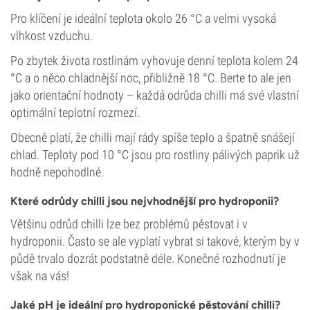
Pro klíčení je ideální teplota okolo 26 °C a velmi vysoká
vlhkost vzduchu.
Po zbytek života rostlinám vyhovuje denní teplota kolem 24
°C a o něco chladnější noc, přibližně 18 °C. Berte to ale jen
jako orientační hodnoty – každá odrůda chilli má své vlastní
optimální teplotní rozmezí.
Obecně platí, že chilli mají rády spíše teplo a špatně snášejí
chlad. Teploty pod 10 °C jsou pro rostliny pálivých paprik už
hodně nepohodlné.
Které odrůdy chilli jsou nejvhodnější pro hydroponii?
Většinu odrůd chilli lze bez problémů pěstovat i v
hydroponii. Často se ale vyplatí vybrat si takové, kterým by v
půdě trvalo dozrát podstatně déle. Konečné rozhodnutí je
však na vás!
Jaké pH je ideální pro hydroponické pěstování chilli?