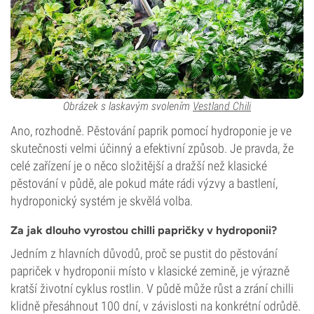
Obrázek s laskavým svolením
Vestland Chili
Ano, rozhodně. Pěstování paprik pomocí hydroponie je ve
skutečnosti velmi účinný a efektivní způsob. Je pravda, že
celé zařízení je o něco složitější a dražší než klasické
pěstování v půdě, ale pokud máte rádi výzvy a bastlení,
hydroponický systém je skvělá volba.
Za jak dlouho vyrostou chilli papričky v hydroponii?
Jedním z hlavních důvodů, proč se pustit do pěstování
papriček v hydroponii místo v klasické zemině, je výrazně
kratší životní cyklus rostlin. V půdě může růst a zrání chilli
klidně přesáhnout 100 dní, v závislosti na konkrétní odrůdě.