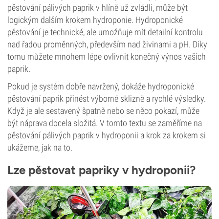
pěstování pálivých paprik v hlíně už zvládli, může být
logickým dalším krokem hydroponie. Hydroponické
pěstování je technické, ale umožňuje mít detailní kontrolu
nad řadou proměnných, především nad živinami a pH. Díky
tomu můžete mnohem lépe ovlivnit konečný výnos vašich
paprik.
Pokud je systém dobře navržený, dokáže hydroponické
pěstování paprik přinést výborné sklizně a rychlé výsledky.
Když je ale sestavený špatně nebo se něco pokazí, může
být náprava docela složitá. V tomto textu se zaměříme na
pěstování pálivých paprik v hydroponii a krok za krokem si
ukážeme, jak na to.
Lze pěstovat papriky v hydroponii?