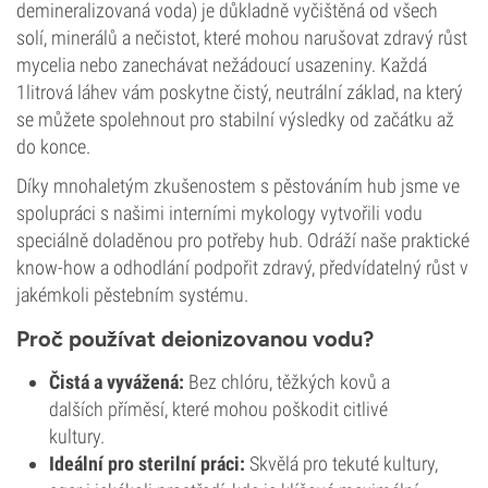
demineralizovaná voda) je důkladně vyčištěná od všech
solí, minerálů a nečistot, které mohou narušovat zdravý růst
mycelia nebo zanechávat nežádoucí usazeniny. Každá
1litrová láhev vám poskytne čistý, neutrální základ, na který
se můžete spolehnout pro stabilní výsledky od začátku až
do konce.
Díky mnohaletým zkušenostem s pěstováním hub jsme ve
spolupráci s našimi interními mykology vytvořili vodu
speciálně doladěnou pro potřeby hub. Odráží naše praktické
know-how a odhodlání podpořit zdravý, předvídatelný růst v
jakémkoli pěstebním systému.
Proč používat deionizovanou vodu?
Čistá a vyvážená:
Bez chlóru, těžkých kovů a
dalších příměsí, které mohou poškodit citlivé
kultury.
Ideální pro sterilní práci:
Skvělá pro tekuté kultury,