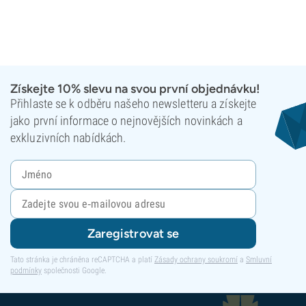
Získejte 10% slevu na svou první objednávku!
Přihlaste se k odběru našeho newsletteru a získejte
jako první informace o nejnovějších novinkách a
exkluzivních nabídkách.
Zaregistrovat se
Tato stránka je chráněna reCAPTCHA a platí
Zásady ochrany soukromí
a
Smluvní
podmínky
společnosti Google.