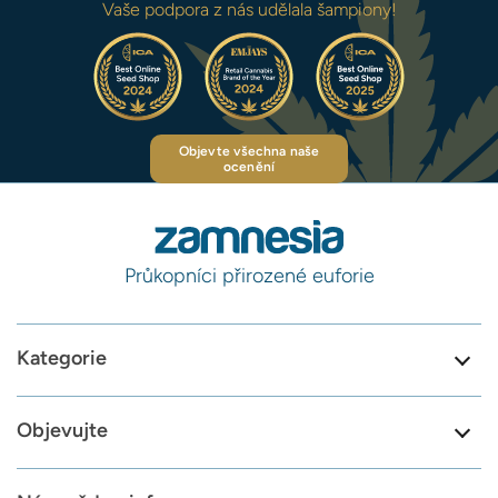
Vaše podpora z nás udělala šampiony!
Objevte všechna naše
ocenění
Průkopníci přirozené euforie
Kategorie
Objevujte