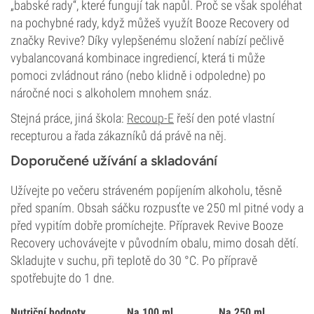
„babské rady“, které fungují tak napůl. Proč se však spoléhat
na pochybné rady, když můžeš využít Booze Recovery od
značky Revive? Díky vylepšenému složení nabízí pečlivě
vybalancovaná kombinace ingrediencí, která ti může
pomoci zvládnout ráno (nebo klidně i odpoledne) po
náročné noci s alkoholem mnohem snáz.
Stejná práce, jiná škola:
Recoup-E
řeší den poté vlastní
recepturou a řada zákazníků dá právě na něj.
Doporučené užívání a skladování
Užívejte po večeru stráveném popíjením alkoholu, těsně
před spaním. Obsah sáčku rozpusťte ve 250 ml pitné vody a
před vypitím dobře promíchejte. Přípravek Revive Booze
Recovery uchovávejte v původním obalu, mimo dosah dětí.
Skladujte v suchu, při teplotě do 30 °C. Po přípravě
spotřebujte do 1 dne.
Nutriční hodnoty
Na 100 ml
Na 250 ml