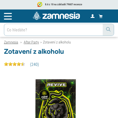
8.6 z 10 na základě 79687 recenze
Zamnesia
After Party
Zotavení z alkoholu
>
>
Zotavení z alkoholu
(
240
)