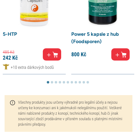
5-HTP
Power 5 kapsle z hub
(Foodsporen)
485
Kč
800
Kč
242
Kč
+10 extra dárkových bodů
Všechny produkty jsou určeny výhradně pro legální účely a nejsou
určeny ke konzumaci ani k jakémukoli nelegálnímu použití. Veškeré
námi nabízené produkty z konopí, technického konopí, hub či jinak
související zboží prodáváme v přísném souladu s platnými místními
právními předpisy.