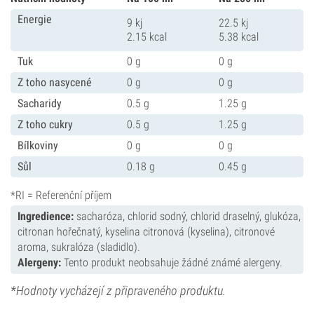
Energie
9 kj
22.5 kj
2.15 kcal
5.38 kcal
Tuk
0 g
0 g
Z toho nasycené
0 g
0 g
Sacharidy
0.5 g
1.25 g
Z toho cukry
0.5 g
1.25 g
Bílkoviny
0 g
0 g
Sůl
0.18 g
0.45 g
*RI = Referenční příjem
Ingredience:
sacharóza, chlorid sodný, chlorid draselný, glukóza,
citronan hořečnatý, kyselina citronová (kyselina), citronové
aroma, sukralóza (sladidlo).
Alergeny:
Tento produkt neobsahuje žádné známé alergeny.
*Hodnoty vycházejí z připraveného produktu.