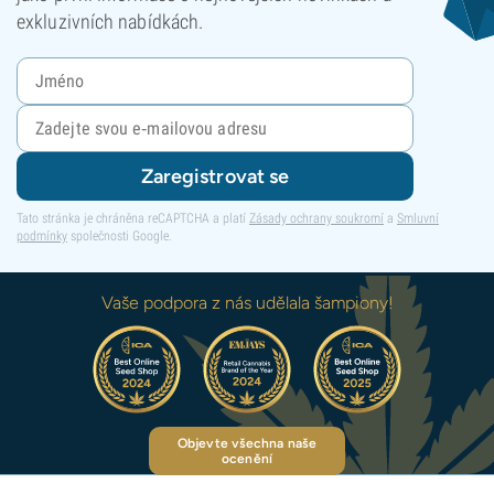
exkluzivních nabídkách.
Zaregistrovat se
Tato stránka je chráněna reCAPTCHA a platí
Zásady ochrany soukromí
a
Smluvní
podmínky
společnosti Google.
Vaše podpora z nás udělala šampiony!
Objevte všechna naše
ocenění