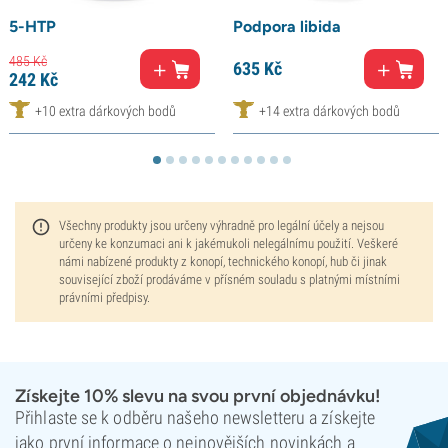
5-HTP
Podpora libida
485
Kč
635
Kč
242
Kč
+10 extra dárkových bodů
+14 extra dárkových bodů
Všechny produkty jsou určeny výhradně pro legální účely a nejsou
určeny ke konzumaci ani k jakémukoli nelegálnímu použití. Veškeré
námi nabízené produkty z konopí, technického konopí, hub či jinak
související zboží prodáváme v přísném souladu s platnými místními
právními předpisy.
Získejte 10% slevu na svou první objednávku!
Přihlaste se k odběru našeho newsletteru a získejte
jako první informace o nejnovějších novinkách a