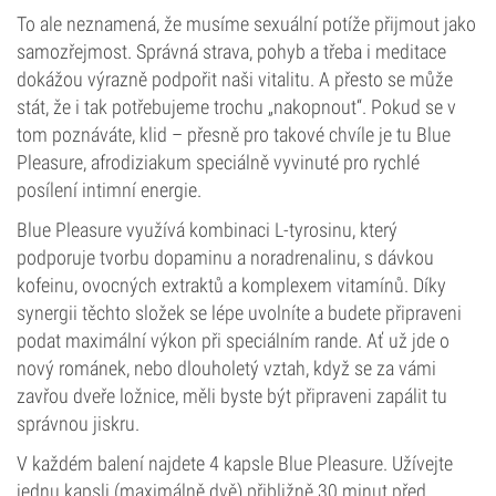
To ale neznamená, že musíme sexuální potíže přijmout jako
samozřejmost. Správná strava, pohyb a třeba i meditace
dokážou výrazně podpořit naši vitalitu. A přesto se může
stát, že i tak potřebujeme trochu „nakopnout“. Pokud se v
tom poznáváte, klid – přesně pro takové chvíle je tu Blue
Pleasure, afrodiziakum speciálně vyvinuté pro rychlé
posílení intimní energie.
Blue Pleasure využívá kombinaci L-tyrosinu, který
podporuje tvorbu dopaminu a noradrenalinu, s dávkou
kofeinu, ovocných extraktů a komplexem vitamínů. Díky
synergii těchto složek se lépe uvolníte a budete připraveni
podat maximální výkon při speciálním rande. Ať už jde o
nový románek, nebo dlouholetý vztah, když se za vámi
zavřou dveře ložnice, měli byste být připraveni zapálit tu
správnou jiskru.
V každém balení najdete 4 kapsle Blue Pleasure. Užívejte
jednu kapsli (maximálně dvě) přibližně 30 minut před