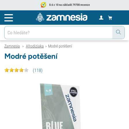
8.6 z 10 na základě 79708 recenze
Zamnesia
Afrodiziaka
Modré potěšení
>
>
Modré potěšení
(
118
)