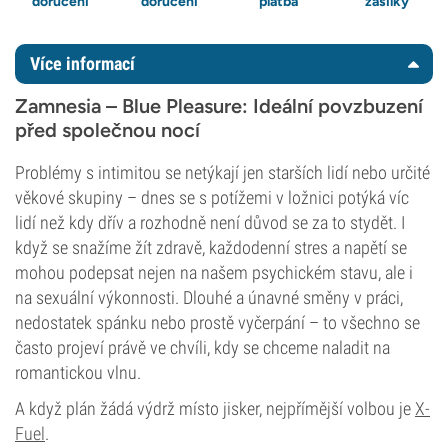
doručení
doručení
platba
zásilky
Více informací
Zamnesia – Blue Pleasure: Ideální povzbuzení
před společnou nocí
Problémy s intimitou se netýkají jen starších lidí nebo určité
věkové skupiny – dnes se s potížemi v ložnici potýká víc
lidí než kdy dřív a rozhodně není důvod se za to stydět. I
když se snažíme žít zdravě, každodenní stres a napětí se
mohou podepsat nejen na našem psychickém stavu, ale i
na sexuální výkonnosti. Dlouhé a únavné směny v práci,
nedostatek spánku nebo prostě vyčerpání – to všechno se
často projeví právě ve chvíli, kdy se chceme naladit na
romantickou vlnu.
A když plán žádá výdrž místo jisker, nejpřímější volbou je
X-
Fuel
.