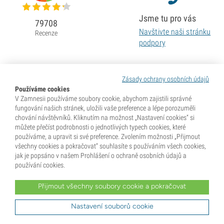
Jsme tu pro vás
79708
Navštivte naši stránku
Recenze
podpory
Zásady ochrany osobních údajů
Používáme cookies
V Zamnesii používáme soubory cookie, abychom zajistili správné
fungování našich stránek, uložili vaše preference a lépe porozuměli
chování návštěvníků. Kliknutím na možnost „Nastavení cookies“ si
můžete přečíst podrobnosti o jednotlivých typech cookies, které
používáme, a upravit si své preference. Zvolením možnosti „Přijmout
všechny cookies a pokračovat“ souhlasíte s používáním všech cookies,
jak je popsáno v našem Prohlášení o ochraně osobních údajů a
používání cookies.
Přijmout všechny soubory cookie a pokračovat
* Semena se prodávají jako sběratelské předměty. Klíčení semen je v mnoha zemích nezákonné. Před
nákupem se dobře informujte. Zakoupením potvrzujete, že jste dosáhli plnoletosti dle zákonů země, kde
žijete, a že znáte své místní právní předpisy. Zároveň se vzdáváte jakýchkoli nároků vůči společnosti
Nastavení souborů cookie
Zamnesia v případě, že budete jednat v rozporu s platnými zákony.