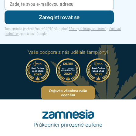
Zaregistrovat se
Tato stránka je chráněna reCAPTCHA a platí
Zásady ochrany soukromí
a
Smluvní
podmínky
společnosti Google.
Vaše podpora z nás udělala šampiony!
Objevte všechna naše
ocenění
Průkopníci přirozené euforie