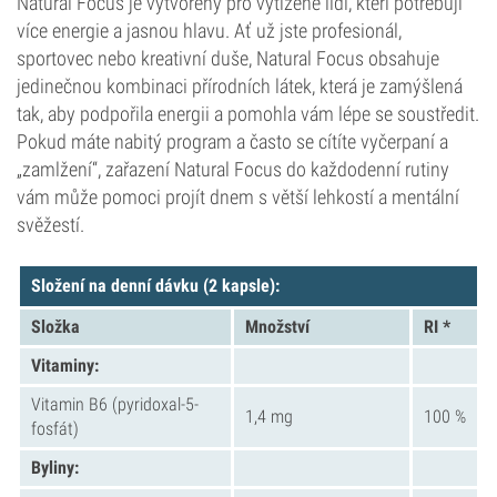
Natural Focus je vytvořený pro vytížené lidi, kteří potřebují
více energie a jasnou hlavu. Ať už jste profesionál,
sportovec nebo kreativní duše, Natural Focus obsahuje
jedinečnou kombinaci přírodních látek, která je zamýšlená
tak, aby podpořila energii a pomohla vám lépe se soustředit.
Pokud máte nabitý program a často se cítíte vyčerpaní a
„zamlžení“, zařazení Natural Focus do každodenní rutiny
vám může pomoci projít dnem s větší lehkostí a mentální
svěžestí.
Složení na denní dávku (2 kapsle):
Složka
Množství
RI *
Vitaminy:
Vitamin B6 (pyridoxal-5-
1,4 mg
100 %
fosfát)
Byliny: