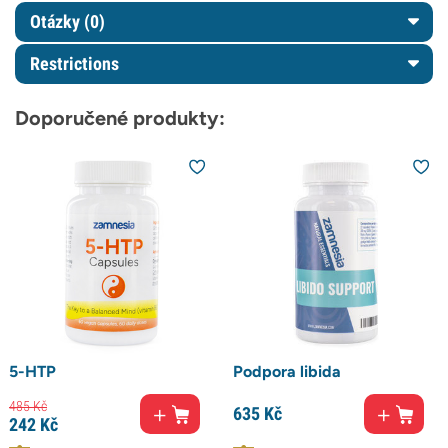
Otázky
(0)
Restrictions
Doporučené produkty:
5-HTP
Podpora libida
485
Kč
635
Kč
242
Kč