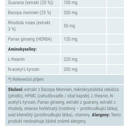
Guarana (extrakt (20 %))
100 mg
Bacopa monnieri (25 %)
350 mg
Rhodiola rosea (extrakt
50 mg
3 %)
Panax ginseng (HERBA)
120 mg
Aminokyseliny:
L-theanin
220 mg
N-acetyl-L-tyrosin
200 mg
*) Referenční příjem
Složení:
extrakt z Bacopa Monnieri, mikrokrystalická celulóza
(plnidlo), HPMC (zahušťovadlo / obal kapsle), L-theanin, N-
acetyl-L-tyrosin, Panax ginseng, extrakt z guarany, extrakt z
rhodioly, stearan hořečnatý (rostlinný – protihrudkující látka),
oxid křemičitý (protihrudkující látka), vitaminy.
Alergeny:
Tento
produkt neobsahuje žádné známé alergeny.