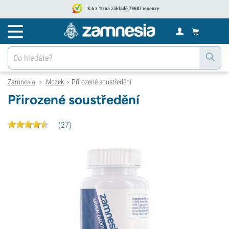
8.6 z 10 na základě 79687 recenze
Zamnesia
Mozek
Přirozené soustředění
>
>
Přirozené soustředění
(
27
)