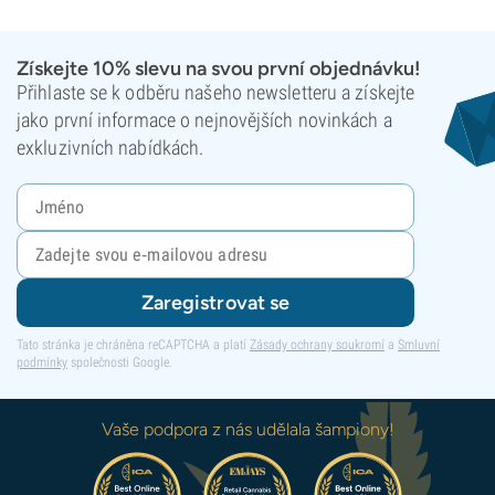
Získejte 10% slevu na svou první objednávku!
Přihlaste se k odběru našeho newsletteru a získejte
jako první informace o nejnovějších novinkách a
exkluzivních nabídkách.
Zaregistrovat se
Tato stránka je chráněna reCAPTCHA a platí
Zásady ochrany soukromí
a
Smluvní
podmínky
společnosti Google.
Vaše podpora z nás udělala šampiony!