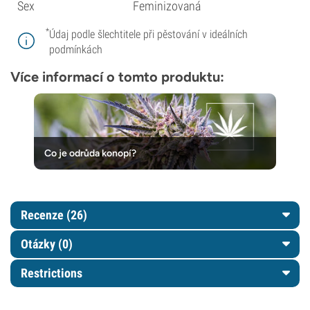
Sex
Feminizovaná
*
Údaj podle šlechtitele při pěstování v ideálních
podmínkách
Více informací o tomto produktu:
Co je odrůda konopí?
Recenze (26)
Otázky
(0)
Restrictions