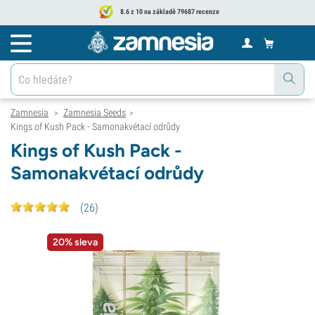
8.6 z 10 na základě 79687 recenze
Zamnesia
Zamnesia Seeds
>
>
Kings of Kush Pack - Samonakvétací odrůdy
Kings of Kush Pack -
Samonakvétací odrůdy
(
26
)
20% sleva