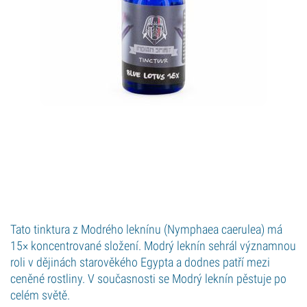
Tato tinktura z Modrého leknínu (Nymphaea caerulea) má
15× koncentrované složení. Modrý leknín sehrál významnou
roli v dějinách starověkého Egypta a dodnes patří mezi
ceněné rostliny. V současnosti se Modrý leknín pěstuje po
celém světě.