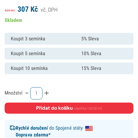
307
Kč
vč. DPH
439
Kč
Skladem
Koupit 3 semínka
5% Sleva
Koupit 5 semínka
10% Sleva
Koupit 10 semínka
15% Sleva
-
+
Množství
Přidat do košíku
·
Ušetříte 132,00 Kč
Rychlé doručení
do Spojené státy
Doprava zdarma*