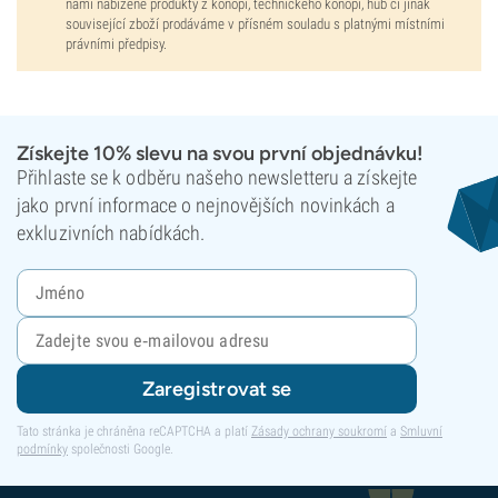
námi nabízené produkty z konopí, technického konopí, hub či jinak
související zboží prodáváme v přísném souladu s platnými místními
právními předpisy.
Získejte 10% slevu na svou první objednávku!
Přihlaste se k odběru našeho newsletteru a získejte
jako první informace o nejnovějších novinkách a
exkluzivních nabídkách.
Zaregistrovat se
Tato stránka je chráněna reCAPTCHA a platí
Zásady ochrany soukromí
a
Smluvní
podmínky
společnosti Google.