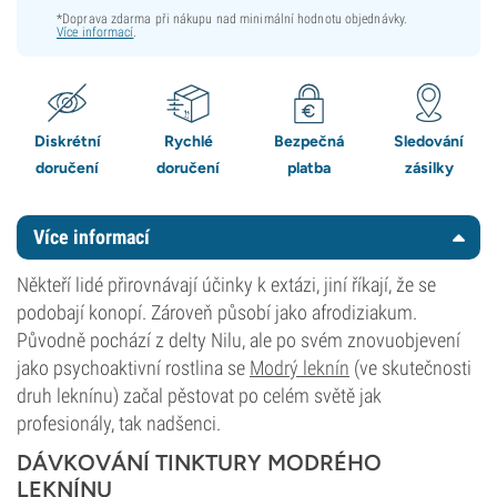
*Doprava zdarma při nákupu nad minimální hodnotu objednávky.
Více informací
.
Diskrétní
Rychlé
Bezpečná
Sledování
doručení
doručení
platba
zásilky
Více informací
Někteří lidé přirovnávají účinky k extázi, jiní říkají, že se
podobají konopí. Zároveň působí jako afrodiziakum.
Původně pochází z delty Nilu, ale po svém znovuobjevení
jako psychoaktivní rostlina se
Modrý leknín
(ve skutečnosti
druh leknínu) začal pěstovat po celém světě jak
profesionály, tak nadšenci.
DÁVKOVÁNÍ TINKTURY MODRÉHO
LEKNÍNU