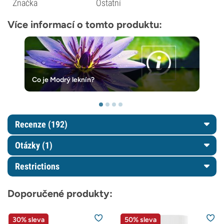
Značka
Ostatní
Více informací o tomto produktu:
Co je Modrý leknín?
Recenze (192)
Otázky
(1)
Restrictions
Doporučené produkty:
30% sleva
50% sleva