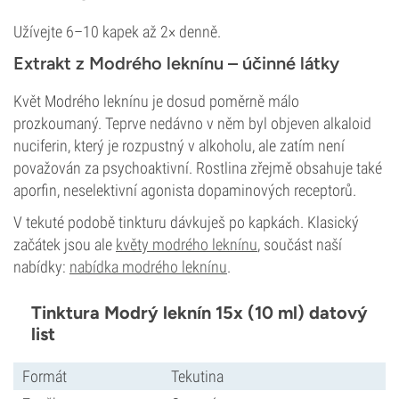
Užívejte 6–10 kapek až 2× denně.
Extrakt z Modrého leknínu – účinné látky
Květ Modrého leknínu je dosud poměrně málo
prozkoumaný. Teprve nedávno v něm byl objeven alkaloid
nuciferin, který je rozpustný v alkoholu, ale zatím není
považován za psychoaktivní. Rostlina zřejmě obsahuje také
aporfin, neselektivní agonista dopaminových receptorů.
V tekuté podobě tinkturu dávkuješ po kapkách. Klasický
začátek jsou ale
květy modrého leknínu
, součást naší
nabídky:
nabídka modrého leknínu
.
Tinktura Modrý leknín 15x (10 ml) datový
list
Formát
Tekutina