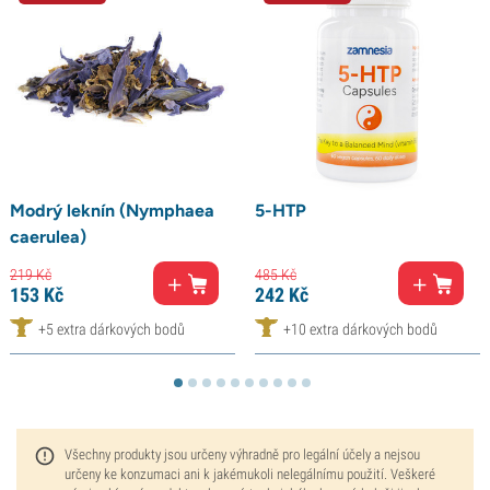
Modrý leknín (Nymphaea
5-HTP
caerulea)
219
Kč
485
Kč
153
Kč
242
Kč
+5 extra dárkových bodů
+10 extra dárkových bodů
Všechny produkty jsou určeny výhradně pro legální účely a nejsou
určeny ke konzumaci ani k jakémukoli nelegálnímu použití. Veškeré