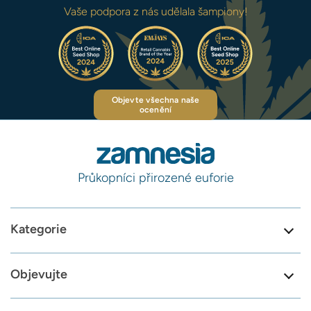
Vaše podpora z nás udělala šampiony!
Objevte všechna naše
ocenění
Průkopníci přirozené euforie
Kategorie
Objevujte