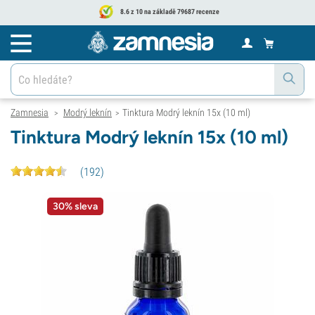
8.6 z 10 na základě 79687 recenze
Zamnesia
Modrý leknín
Tinktura Modrý leknín 15x (10 ml)
>
>
Tinktura Modrý leknín 15x (10 ml)
(
192
)
30% sleva