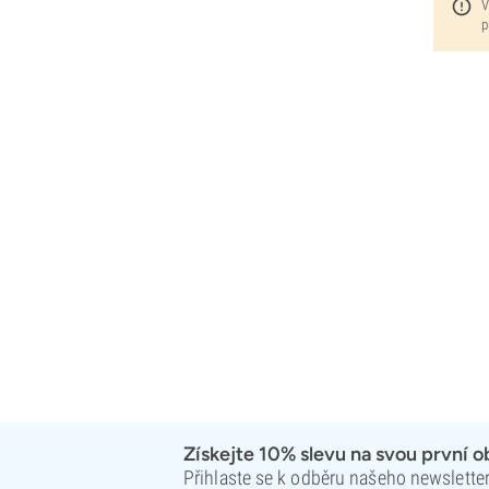
Super Strains
V
p
Sweet Seeds
TICAL
T.H. Seeds
Top Tao Seeds
Vision Seeds
VIP Seeds
White Label
World of Seeds
Seed Banks
Získejte 10% slevu na svou první 
Přihlaste se k odběru našeho newsletteru