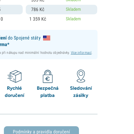
5
786
Kč
Skladem
10
1 359
Kč
Skladem
čení
do Spojené státy
arma*
 při nákupu nad minimální hodnotu objednávky.
Více informací
.
Rychlé
Bezpečná
Sledování
doručení
platba
zásilky
Podmínky a pravidla doručení