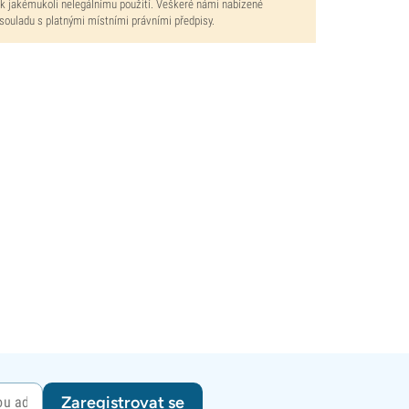
 k jakémukoli nelegálnímu použití. Veškeré námi nabízené
 souladu s platnými místními právními předpisy.
Zaregistrovat se