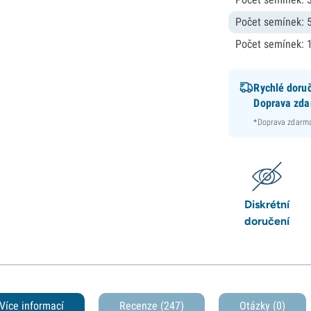
Počet semínek: 
Počet semínek: 
Rychlé doru
Doprava zd
*Doprava zdarma
Diskrétní
doručení
Více informací
Recenze (247)
Otázky
(0)