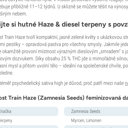
ebuje přibližně 11–12 týdnů. U sklizně se můžete těšit na výnos
 širým nebem.
ijte si hutné Haze & diesel terpeny s pov
t Train Haze tvoří kompaktní, jasně zelené květy s ukázkovou st
mi pestíky – opravdová pastva pro všechny smysly. Jakmile jeden
 okamžitě provoní místnost výrazným dieslovým „smradem“ s ja
ovým dozvukem. Díky obsahu 25 % THC jde o mimořádně silnou 
asní mysl a přitom uvolní tělo – ideální na společenské chvíle, 
oledne.
téměř psychedelický sativa high je důvod, proč patří mezi naše
n
st Train Haze (Zamnesia Seeds) feminizovaná da
Značka
Zamnesia Seeds
Terpeny
Myrcen, Limonen