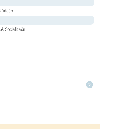
 škůdcům
ké, Socializační