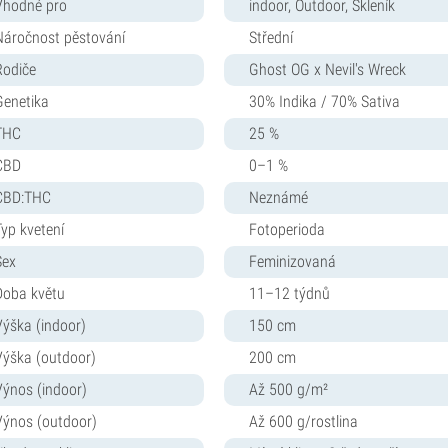
Vhodné pro
indoor, Outdoor, Skleník
Náročnost pěstování
Střední
Rodiče
Ghost OG x Nevil's Wreck
Genetika
30% Indika / 70% Sativa
THC
25 %
CBD
0–1 %
CBD:THC
Neznámé
Typ kvetení
Fotoperioda
Sex
Feminizovaná
Doba květu
11–12 týdnů
Výška (indoor)
150 cm
Výška (outdoor)
200 cm
Výnos (indoor)
Až 500 g/m²
Výnos (outdoor)
Až 600 g/rostlina