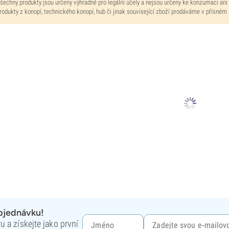
šechny produkty jsou určeny výhradně pro legální účely a nejsou určeny ke konzumaci ani
rodukty z konopí, technického konopí, hub či jinak související zboží prodáváme v přísném
objednávku!
 a získejte jako první