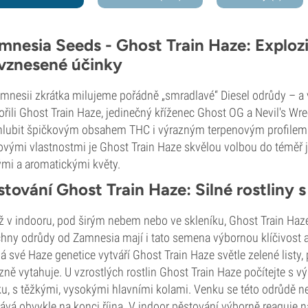
mnesia Seeds - Ghost Train Haze: Exploz
vznesené účinky
mnesii zkrátka milujeme pořádně „smradlavé“ Diesel odrůdy – a v
ořili Ghost Train Haze, jedinečný kříženec Ghost OG a Nevil's Wre
lubit špičkovým obsahem THC i výrazným terpenovým profilem.
ovými vlastnostmi je Ghost Train Haze skvělou volbou do téměř
ými a aromatickými květy.
stování Ghost Train Haze: Silné rostliny s
ž v indooru, pod širým nebem nebo ve skleníku, Ghost Train Haze 
hny odrůdy od Zamnesia mají i tato semena výbornou klíčivost a r
á své Haze genetice vytváří Ghost Train Haze světle zelené listy
zně vytahuje. U vzrostlých rostlin Ghost Train Haze počítejte s
u, s těžkými, vysokými hlavními kolami. Venku se této odrůdě nejl
ává obvykle na konci října. V indoor pěstování výborně reaguje n