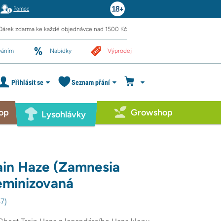
Pomoc
Dárek zdarma ke každé objednávce nad 1500 Kč
váním
Nabídky
Výprodej
Přihlásit se
Seznam přání
op
Growshop
Lysohlávky
ain Haze (Zamnesia
eminizovaná
47
)