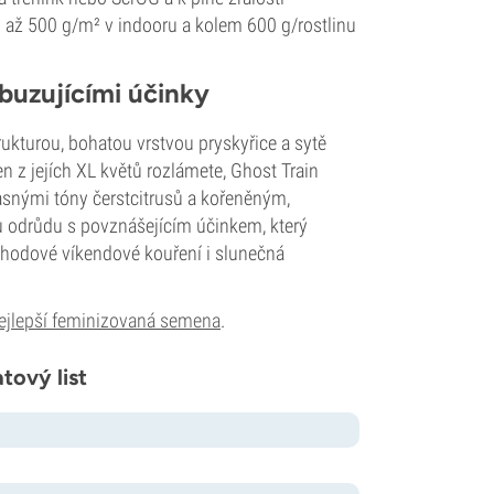
y až 500 g/m² v indooru a kolem 600 g/rostlinu
zbuzujícími účinky
rukturou, bohatou vrstvou pryskyřice a sytě
 z jejích XL květů rozlámete, Ghost Train
snými tóny čerstcitrusů a kořeněným,
odrůdu s povznášejícím účinkem, který
pohodové víkendové kouření i slunečná
ejlepší feminizovaná semena
.
tový list