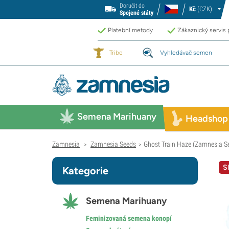
Doručit do
Kč
(CZK)
Spojené státy
Platební metody
Zákaznický servis
Tribe
Vyhledávač semen
Semena Marihuany
Headshop
Zamnesia
Zamnesia Seeds
Ghost Train Haze (Zamnesia S
>
>
S
Kategorie
Semena Marihuany
Feminizovaná semena konopí