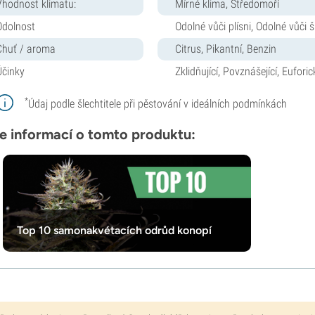
Vhodnost klimatu:
Mírné klima, Středomoří
Odolnost
Odolné vůči plísni, Odolné vůči
Chuť / aroma
Citrus, Pikantní, Benzin
Účinky
Zklidňující, Povznášející, Euforic
*
Údaj podle šlechtitele při pěstování v ideálních podmínkách
e informací o tomto produktu:
Top 10 samonakvétacích odrůd konopí