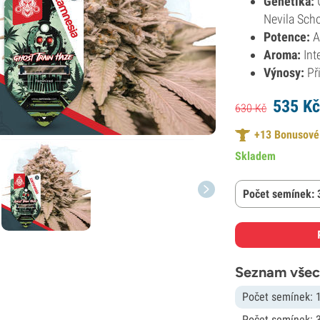
Genetika:
G
Nevila Sch
Potence:
A
Aroma:
Int
Výnosy:
Při
535
K
630
Kč
+
13
Bonusové
Skladem
Počet semínek: 
Seznam všec
Počet semínek: 
Počet semínek: 