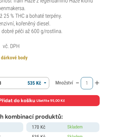
host Train Haze z legendárního Haze klonu
oenmakersa.
ž 25 % THC a bohaté terpény.
enzivní, kořeněný diesel.
 dobré péči až 600 g/rostlina.
č
vč. DPH
 dárkové body
-
+
Množství
3
535
Kč
Přidat do košíku
·
Ušetříte 95,00 Kč
h kombinací produktů:
1
170
Kč
Skladem
3
535
Kč
Skladem