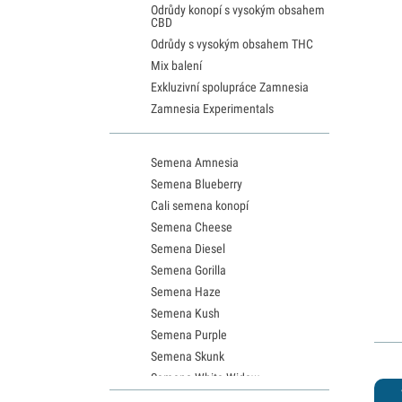
Odrůdy konopí s vysokým obsahem
CBD
Odrůdy s vysokým obsahem THC
Mix balení
Exkluzivní spolupráce Zamnesia
Zamnesia Experimentals
Semena Amnesia
Semena Blueberry
Cali semena konopí
Semena Cheese
Semena Diesel
Semena Gorilla
Semena Haze
Semena Kush
Semena Purple
Semena Skunk
Semena White Widow
Semena Northern Lights