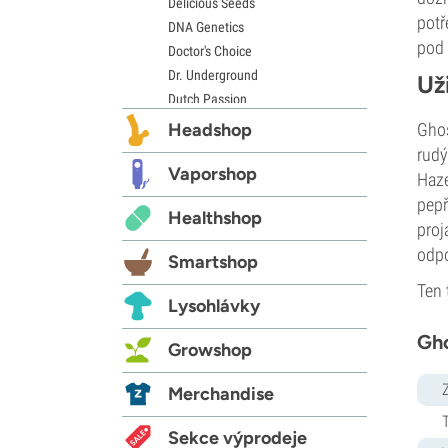
Delicious Seeds
potř
DNA Genetics
pod
Doctor's Choice
Dr. Underground
Už
Dutch Passion
Elite Seeds
Headshop
Ghos
Eva Seeds
rudý
Exotic Seed
Vaporshop
Haze
Expert Seeds
pepř
Healthshop
FastBuds
proj
Female Seeds
odp
Smartshop
French Touch Seeds
Ten 
Garden of Green
Lysohlávky
GeneSeeds
Gho
Genehtik Seeds
Growshop
G13 Labs
Grass-O-Matic
Merchandise
Greenhouse Seeds
Growers Choice
Sekce výprodeje