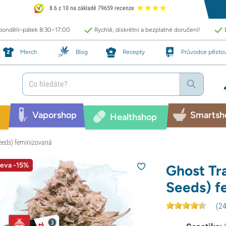
8.6 z 10 na základě 79659 recenze
 pondělí–pátek 8:30–17:00
Rychlé, diskrétní a bezplatné doručení!
Merch
Blog
Recepty
Průvodce pěsto
Vaporshop
Smartsh
Healthshop
eeds) feminizovaná
leva -15%
Ghost Tr
Seeds) f
(
2