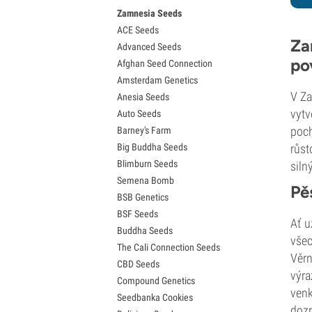
Zamnesia Seeds
Semena Granddaddy Purple
ACE Seeds
Semena OG Kush
Za
Advanced Seeds
Semena Blue Dream
po
Afghan Seed Connection
Semena Lemon Haze
Amsterdam Genetics
Semena Bruce Banner
V Za
Anesia Seeds
Semena Gelato
vytv
Auto Seeds
Semena Sour Diesel
poch
Barney's Farm
Semena Jack Herer
Big Buddha Seeds
růst
Semena Girl Scout Cookies (GSC)
Blimburn Seeds
siln
Semena Wedding Cake
Semena Bomb
Semena Zkittlez
Pě
BSB Genetics
Semena Pineapple Express
BSF Seeds
Semena Chemdawg
Ať u
Buddha Seeds
Semena Hindu Kush
všec
The Cali Connection Seeds
Semena Mimosa
Věrn
CBD Seeds
výra
Compound Genetics
venk
Seedbanka Cookies
dozr