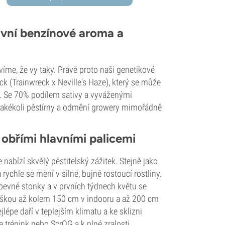
ivní benzínové aroma a
íme, že vy taky. Právě proto naši genetikové
ck (Trainwreck x Neville's Haze), který se může
 Se 70% podílem sativy a vyváženými
 jakékoli pěstírny a odmění growery mimořádně
 obřími hlavními palicemi
nabízí skvělý pěstitelský zážitek. Stejně jako
ychle se mění v silné, bujně rostoucí rostliny.
, pevné stonky a v prvních týdnech květu se
 výškou až kolem 150 cm v indooru a až 200 cm
épe daří v teplejším klimatu a ke sklizni
a trénink nebo ScrOG a k plné zralosti