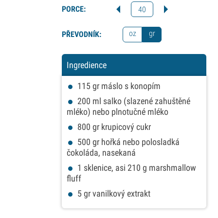
PORCE:
40
oz
gr
PŘEVODNÍK:
Ingredience
115
gr
máslo s konopím
200
ml
salko (slazené zahuštěné
mléko) nebo plnotučné mléko
800
gr
krupicový cukr
500
gr
hořká nebo polosladká
čokoláda, nasekaná
1
sklenice, asi 210 g marshmallow
fluff
5
gr
vanilkový extrakt