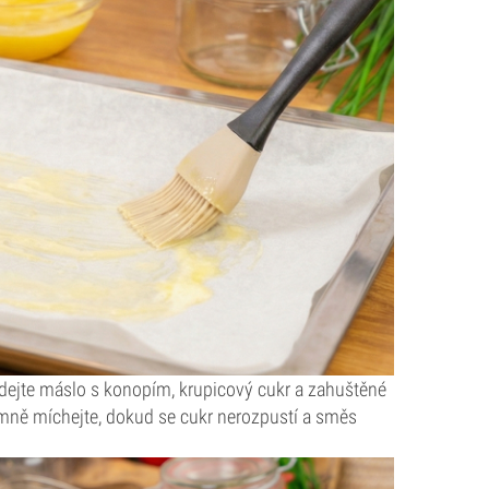
dejte máslo s konopím, krupicový cukr a zahuštěné
emně míchejte, dokud se cukr nerozpustí a směs