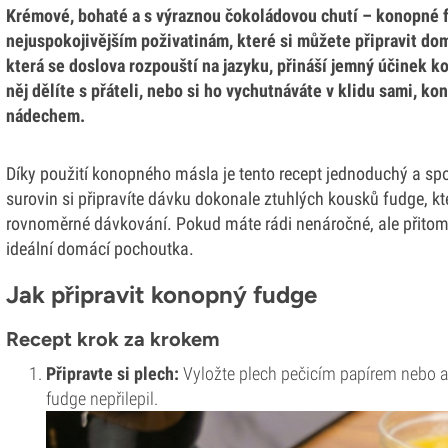
Krémové, bohaté a s výraznou čokoládovou chutí – konopné f
nejuspokojivějším poživatinám, které si můžete připravit do
která se doslova rozpouští na jazyku, přináší jemný účinek 
něj dělíte s přáteli, nebo si ho vychutnáváte v klidu sami, 
nádechem.
Díky použití konopného másla je tento recept jednoduchý a spol
surovin si připravíte dávku dokonale ztuhlých kousků fudge, kte
rovnoměrné dávkování. Pokud máte rádi nenáročné, ale přitom 
ideální domácí pochoutka.
Jak připravit konopný fudge
Recept krok za krokem
Připravte si plech:
Vyložte plech pečicím papírem nebo 
fudge nepřilepil.