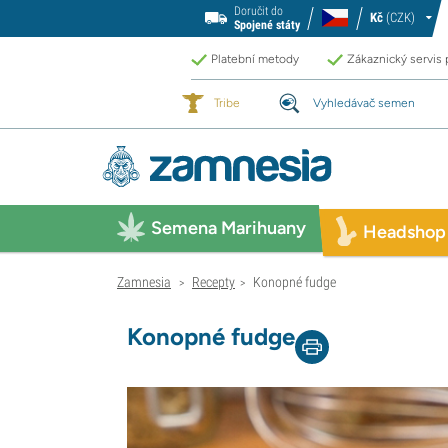
Doručit do
Kč
(CZK)
Spojené státy
Platební metody
Zákaznický servis
Tribe
Vyhledávač semen
Semena Marihuany
Headshop
Zamnesia
Recepty
Konopné fudge
>
>
Konopné fudge