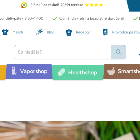
8.6 z 10 na základě 79659 recenze
 pondělí–pátek 8:30–17:00
Rychlé, diskrétní a bezplatné doručení!
Merch
Blog
Recepty
Průvodce pěsto
Vaporshop
Smartsh
Healthshop