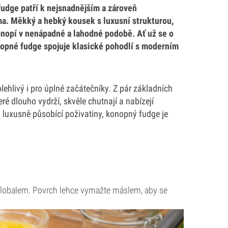
udge patří k nejsnadnějším a zároveň
ma. Měkký a hebký kousek s luxusní strukturou,
konopí v nenápadné a lahodné podobě. Ať už se o
konopné fudge spojuje klasické pohodlí s moderním
ehlivý i pro úplné začátečníky. Z pár základních
ré dlouho vydrží, skvěle chutnají a nabízejí
luxusně působící poživatiny, konopný fudge je
alobalem. Povrch lehce vymažte máslem, aby se