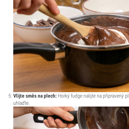
Vlijte směs na plech:
Horký fudge nalijte na připravený p
uhlaďte.