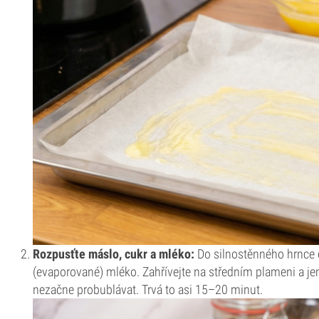
Rozpusťte máslo, cukr a mléko:
Do silnostěnného hrnce 
(evaporované) mléko. Zahřívejte na středním plameni a j
nezačne probublávat. Trvá to asi 15–20 minut.