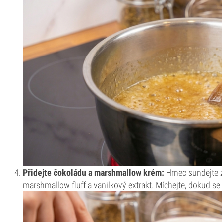
Přidejte čokoládu a marshmallow krém:
Hrnec sundejte z
marshmallow fluff a vanilkový extrakt. Míchejte, dokud se