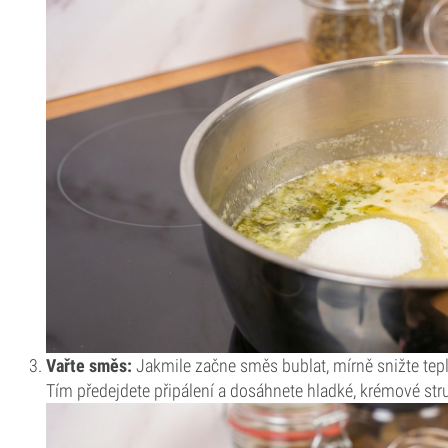
Vařte směs:
Jakmile začne směs bublat, mírně snižte tep
Tím předejdete připálení a dosáhnete hladké, krémové str