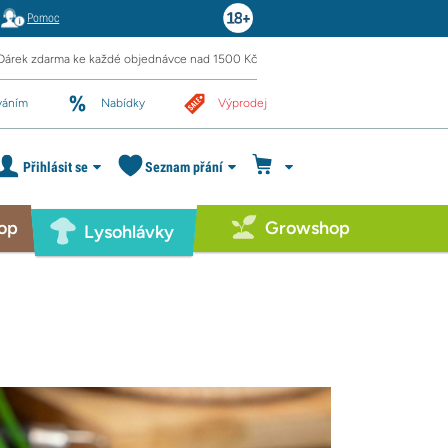
Pomoc
Dárek zdarma ke každé objednávce nad 1500 Kč
váním
Nabídky
Výprodej
Přihlásit se
Seznam přání
op
Growshop
Lysohlávky