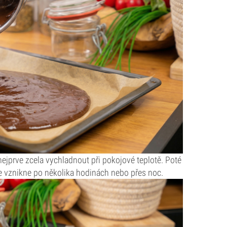
ejprve zcela vychladnout při pokojové teplotě. Poté
ce vznikne po několika hodinách nebo přes noc.