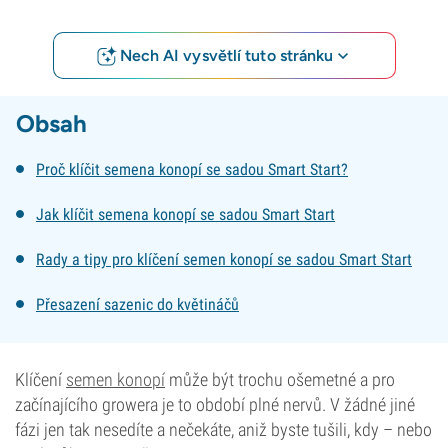
Nech AI vysvětlí tuto stránku
Obsah
Proč klíčit semena konopí se sadou Smart Start?
Jak klíčit semena konopí se sadou Smart Start
Rady a tipy pro klíčení semen konopí se sadou Smart Start
Přesazení sazenic do květináčů
Klíčení
semen konopí
může být trochu ošemetné a pro
začínajícího growera je to období plné nervů. V žádné jiné
fázi jen tak nesedíte a nečekáte, aniž byste tušili, kdy – nebo