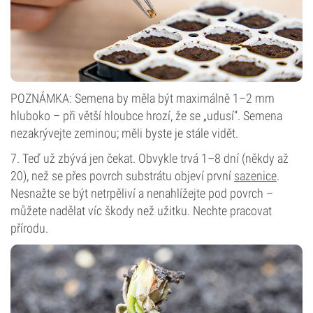
POZNÁMKA: Semena by měla být maximálně 1–2 mm
hluboko – při větší hloubce hrozí, že se „udusí“. Semena
nezakrývejte zeminou; měli byste je stále vidět.
7. Teď už zbývá jen čekat. Obvykle trvá 1–8 dní (někdy až
20), než se přes povrch substrátu objeví první
sazenice
.
Nesnažte se být netrpěliví a nenahlížejte pod povrch –
můžete nadělat víc škody než užitku. Nechte pracovat
přírodu.