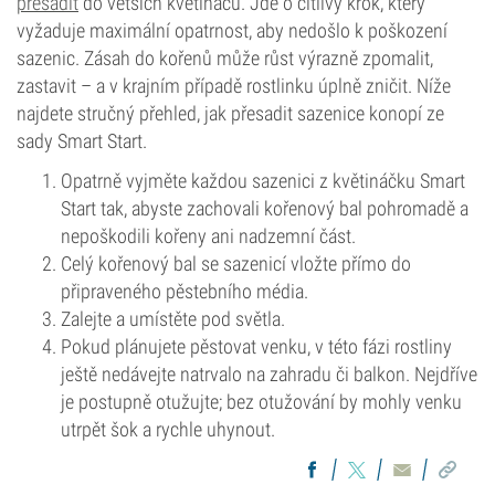
přesadit
do větších květináčů. Jde o citlivý krok, který
vyžaduje maximální opatrnost, aby nedošlo k poškození
sazenic. Zásah do kořenů může růst výrazně zpomalit,
zastavit – a v krajním případě rostlinku úplně zničit. Níže
najdete stručný přehled, jak přesadit sazenice konopí ze
sady Smart Start.
Opatrně vyjměte každou sazenici z květináčku Smart
Start tak, abyste zachovali kořenový bal pohromadě a
nepoškodili kořeny ani nadzemní část.
Celý kořenový bal se sazenicí vložte přímo do
připraveného pěstebního média.
Zalejte a umístěte pod světla.
Pokud plánujete pěstovat venku, v této fázi rostliny
ještě nedávejte natrvalo na zahradu či balkon. Nejdříve
je postupně otužujte; bez otužování by mohly venku
utrpět šok a rychle uhynout.