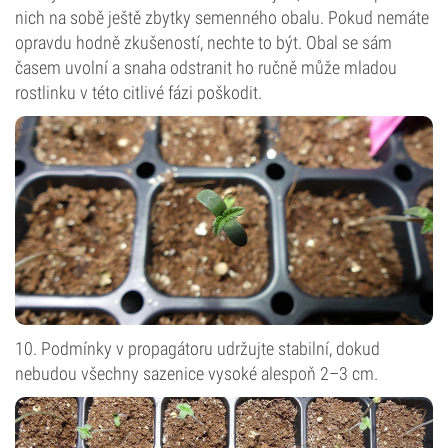
nich na sobě ještě zbytky semenného obalu. Pokud nemáte
opravdu hodně zkušeností, nechte to být. Obal se sám
časem uvolní a snaha odstranit ho ručně může mladou
rostlinku v této citlivé fázi poškodit.
10. Podmínky v propagátoru udržujte stabilní, dokud
nebudou všechny sazenice vysoké alespoň 2–3 cm.