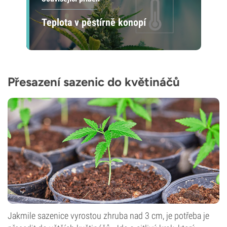
Teplota v pěstírně konopí
Přesazení sazenic do květináčů
Jakmile sazenice vyrostou zhruba nad 3 cm, je potřeba je