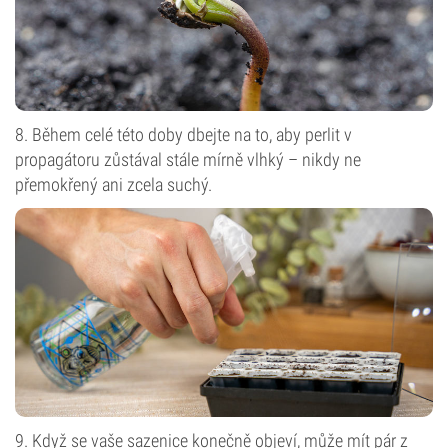
8. Během celé této doby dbejte na to, aby perlit v
propagátoru zůstával stále mírně vlhký – nikdy ne
přemokřený ani zcela suchý.
9. Když se vaše sazenice konečně objeví, může mít pár z