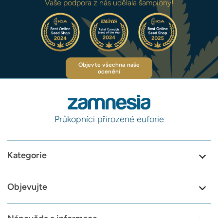
Vaše podpora z nás udělala šampiony!
Objevte všechna naše
ocenění
Průkopníci přirozené euforie
Kategorie
Objevujte