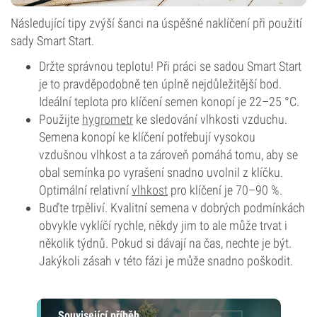
Následující tipy zvýší šanci na úspěšné naklíčení při použití
sady Smart Start.
Držte správnou teplotu! Při práci se sadou Smart Start
je to pravděpodobně ten úplně nejdůležitější bod.
Ideální teplota pro klíčení semen konopí je 22–25 °C.
Použijte
hygrometr
ke sledování vlhkosti vzduchu.
Semena konopí ke klíčení potřebují vysokou
vzdušnou vlhkost a ta zároveň pomáhá tomu, aby se
obal semínka po vyrašení snadno uvolnil z klíčku.
Optimální relativní
vlhkost
pro klíčení je 70–90 %.
Buďte trpěliví. Kvalitní semena v dobrých podmínkách
obvykle vyklíčí rychle, někdy jim to ale může trvat i
několik týdnů. Pokud si dávají na čas, nechte je být.
Jakýkoli zásah v této fázi je může snadno poškodit.
Související příběh