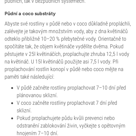
půdních, tak v bezpůdních systémech.
Půdní a coco substráty
Abyste své rostliny v půdě nebo v coco důkladně propláchli,
zalévejte je takovým množstvím vody, aby z dna květináčů
odteklo přibližně 10–20 % přebytečné vody. Orientačně to
spočítáte tak, že objem květináče vydělíte dvěma. Pokud
pěstujete v 25l květináčích, proplachujte zhruba 12,5 l vody
na květináč. U 15l květináčů použijte asi 7,5 l vody. Při
proplachování rostlin konopí v půdě nebo coco mějte na
paměti také následující:
V půdě začněte rostliny proplachovat 7–10 dní před
plánovanou sklizní.
V coco začněte rostliny proplachovat 7 dní před
sklizní.
Pokud proplachujete půdu kvůli prevenci nebo
odstranění zablokování živin, vyčkejte s opětovným
hnojením 7–10 dní.