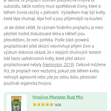
substrátu, takže rostliny musí spotřebovat živiny, které si
během života uložily v pletivech. Výsledkem mají být květy,
které lépe chutnají, lépe hoří a jsou příjemnější na kouření.
Je ale dobré vědět, že význam finálního proplachu je mezi
pěstiteli hodně diskutované téma a někteří jsou
přesvědčeni, že není potřeba. Podle části growerů
proplachování před sklizní neovlivňuje příjem živin a
výzkum dokonce ukázal, že v slepých chuťových testech
lidé často upřednostnili květy, které před sklizní
proplachované nebyly (
Herrington, 2019
). Celkově můžeme
říct, že proplach není nezbytný, pokud jste během květu
nehnojili agresivně nebo jste po celou dobu pěstování
používali organická hnojiva.
Hnojivo Monster Bud Mix
1626