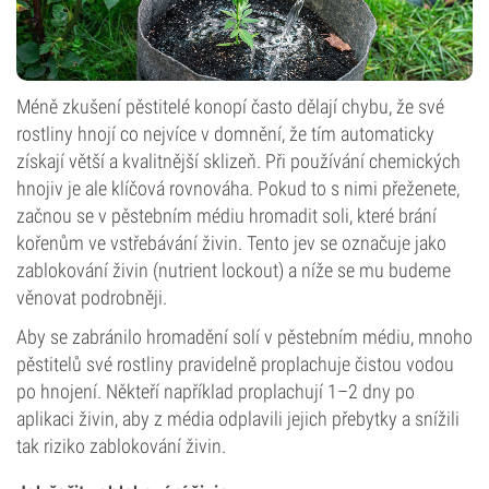
Méně zkušení pěstitelé konopí často dělají chybu, že své
rostliny hnojí co nejvíce v domnění, že tím automaticky
získají větší a kvalitnější sklizeň. Při používání chemických
hnojiv je ale klíčová rovnováha. Pokud to s nimi přeženete,
začnou se v pěstebním médiu hromadit soli, které brání
kořenům ve vstřebávání živin. Tento jev se označuje jako
zablokování živin (nutrient lockout) a níže se mu budeme
věnovat podrobněji.
Aby se zabránilo hromadění solí v pěstebním médiu, mnoho
pěstitelů své rostliny pravidelně proplachuje čistou vodou
po hnojení. Někteří například proplachují 1–2 dny po
aplikaci živin, aby z média odplavili jejich přebytky a snížili
tak riziko zablokování živin.