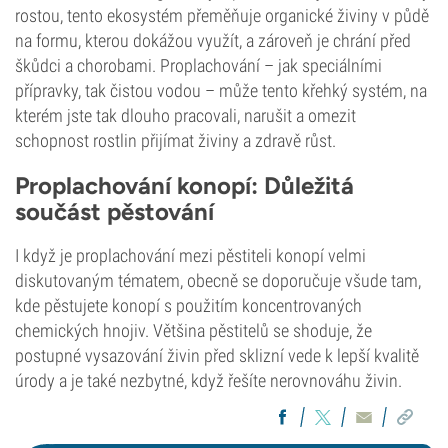
rostou, tento ekosystém přeměňuje organické živiny v půdě
na formu, kterou dokážou využít, a zároveň je chrání před
škůdci a chorobami. Proplachování – jak speciálními
přípravky, tak čistou vodou – může tento křehký systém, na
kterém jste tak dlouho pracovali, narušit a omezit
schopnost rostlin přijímat živiny a zdravě růst.
Proplachování konopí: Důležitá
součást pěstování
I když je proplachování mezi pěstiteli konopí velmi
diskutovaným tématem, obecně se doporučuje všude tam,
kde pěstujete konopí s použitím koncentrovaných
chemických hnojiv. Většina pěstitelů se shoduje, že
postupné vysazování živin před sklizní vede k lepší kvalitě
úrody a je také nezbytné, když řešíte nerovnováhu živin.