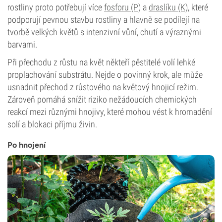
rostliny proto potřebují více
fosforu (P)
a
draslíku (K)
, které
podporují pevnou stavbu rostliny a hlavně se podílejí na
tvorbě velkých květů s intenzivní vůní, chutí a výraznými
barvami.
Při přechodu z růstu na květ někteří pěstitelé volí lehké
proplachování substrátu. Nejde o povinný krok, ale může
usnadnit přechod z růstového na květový hnojicí režim.
Zároveň pomáhá snížit riziko nežádoucích chemických
reakcí mezi různými hnojivy, které mohou vést k hromadění
solí a blokaci příjmu živin.
Po hnojení