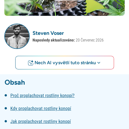
Steven Voser
Naposledy aktualizováno:
20 Červenec 2026
Nech AI vysvětlí tuto stránku
Obsah
Proč proplachovat rostliny konopí?
Kdy proplachovat rostliny konopí
Jak proplachovat rostliny konopí