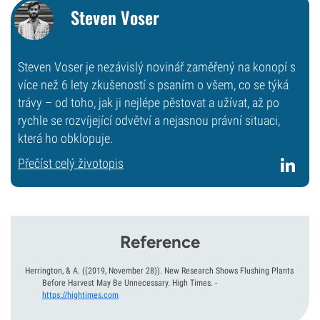
Steven Voser
Steven Voser je nezávislý novinář zaměřený na konopí s
více než 6 lety zkušeností s psaním o všem, co se týká
trávy – od toho, jak ji nejlépe pěstovat a užívat, až po
rychle se rozvíjející odvětví a nejasnou právní situaci,
která ho obklopuje.
Přečíst celý životopis
Reference
Herrington, & A.
((2019, November 28)).
New Research Shows Flushing Plants
Before Harvest May Be Unnecessary. High Times.
-
https://hightimes.com