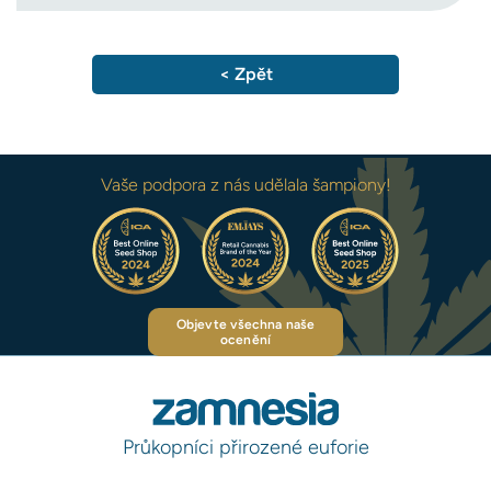
< Zpět
Vaše podpora z nás udělala šampiony!
Objevte všechna naše
ocenění
Průkopníci přirozené euforie