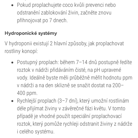
Pokud proplachujete coco kvůli prevenci nebo
odstranění zablokování živin, začněte znovu
přihnojovat po 7 dnech.
Hydroponické systémy
V hydroponii existují 2 hlavní způsoby, jak proplachovat
rostliny konopí:
Postupný proplach: během 7–14 dnů postupně ředíte
roztok v nádrži přidáváním čisté, na pH upravené
vody. Ideálně byste měli průběžně měřit hodnotu ppm
v nádrži a na den sklizně se snažit dostat na 200–
400 ppm.
Rychlejší proplach (3–7 dní), který umožní rostlinám
déle přijímat živiny v závěrečné fázi květu. V tomto
případě je vhodné použít speciální proplachovací
roztok, který pomůže rychleji odstranit živiny z nádrže
i celého systému.