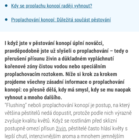
Kdy se proplachu konopí raději vyhnout?
Proplachování konopí: Důležitá součást pěstování
I když jste v pěstování konopí úplní nováčci,
pravděpodobně jste už slyšeli o proplachování – tedy o
přerušení přísunu živin a důkladném vypláchnutí
kořenové zóny čistou vodou nebo speciálním
proplachovacím roztokem. Níže si krok za krokem
projdeme všechny zásadní informace o proplachování
konopí: co přesně dělá, kdy má smysl, kdy se mu naopak
vyhnout a mnoho dalšího.
"Flushing" neboli proplachování konopí je postup, na který
většina pěstitelů nedá dopustit, protože podle nich výrazně
zvyšuje kvalitu květů. Když se rostlinám před sklizní
postupně omezí přísun
živin
, pěstitelé často hlásí květy s
lepší chutí, intenzivnějším aroma a mnohem jemnějším