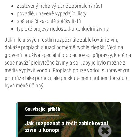
zastavený nebo výrazně zpomalený růst
povadlé, unaveně vypadající listy
spálené či zaschlé špičky listů
typické projevy nedostatku konkrétní živiny
Jakmile u svých rostlin rozpoznáte zablokování živin,
dokáže proplach situaci poměrně rychle zlepšit. Většina
growerů používá speciální proplachovací přípravky, které na
sebe naváží přebytečné živiny a soli, aby je bylo možné z
média vyplavit vodou. Proplach pouze vodou s upraveným
pH může také pomoci, ale při skutečném nutrient lockoutu
bývá méně účinný.
Související příběh
Jak rozpoznat a řešit zablokování
živin u konopí