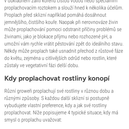
v důkladném zalití kořenů čistou vodou nebo speciálním
proplachovacím roztokem a slouží hned k několika účelům.
Proplach před sklizní například pomáhá dosáhnout
jemnějšího, čistšího kouře. Naopak při nerovnováze živin
může proplachování pomoci odstranit příčiny problémů se
živinami, jako je blokace příjmu nebo rozhozené pH, a
umožní vám rychle vrátit pěstování zpět do ideálního stavu.
Někdy může proplach také usnadnit přechod z růstové fáze
do květu, zejména u citlivějších odrůd nebo rostlin, které
zůstaly ve vegetativní fázi delší dobu.
Kdy proplachovat rostliny konopí
Různí groweři proplachují své rostliny v různou dobu a
různými způsoby. S každou další sklizní si postupně
vybudujete vlastní preference, kdy a jak své rostliny
proplachovat. Níže popisujeme 4 typické situace, kdy má
smysl o proplachu uvažovat: