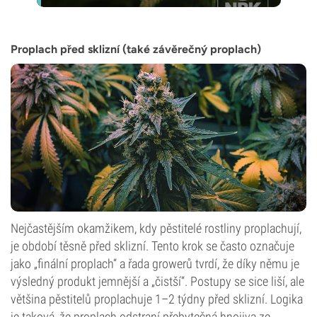
Proplach před sklizní (také závěrečný proplach)
Nejčastějším okamžikem, kdy pěstitelé rostliny proplachují,
je období těsně před sklizní. Tento krok se často označuje
jako „finální proplach“ a řada growerů tvrdí, že díky němu je
výsledný produkt jemnější a „čistší“. Postupy se sice liší, ale
většina pěstitelů proplachuje 1–2 týdny před sklizní. Logika
je taková, že proplach odstraní přebytečná hnojiva ze