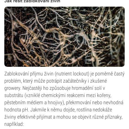
Jak řešit zablokování živin
Zablokování příjmu živin (nutrient lockout) je poměrně častý
problém, který může potrápit začátečníky i zkušené
growery. Nejčastěji ho způsobuje hromadění solí v
substrátu (vzniklé chemickými reakcemi mezi kořeny,
pěstebním médiem a hnojivy), překrmování nebo nevhodná
hodnota pH. Jakmile k němu dojde, rostlina nedokáže
živiny efektivně přijímat a mohou se objevit různé příznaky,
například: