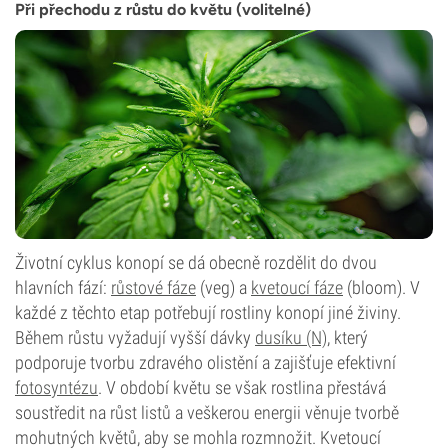
Při přechodu z růstu do květu (volitelné)
Životní cyklus konopí se dá obecně rozdělit do dvou
hlavních fází:
růstové fáze
(veg) a
kvetoucí fáze
(bloom). V
každé z těchto etap potřebují rostliny konopí jiné živiny.
Během růstu vyžadují vyšší dávky
dusíku (N)
, který
podporuje tvorbu zdravého olistění a zajišťuje efektivní
fotosyntézu
. V období květu se však rostlina přestává
soustředit na růst listů a veškerou energii věnuje tvorbě
mohutných květů, aby se mohla rozmnožit. Kvetoucí