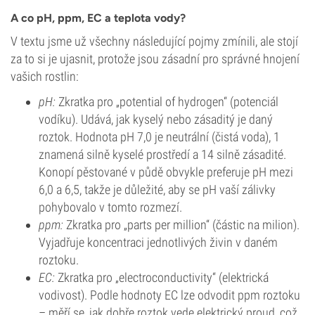
A co pH, ppm, EC a teplota vody?
V textu jsme už všechny následující pojmy zmínili, ale stojí
za to si je ujasnit, protože jsou zásadní pro správné hnojení
vašich rostlin:
pH:
Zkratka pro „potential of hydrogen“ (potenciál
vodíku). Udává, jak kyselý nebo zásaditý je daný
roztok. Hodnota pH 7,0 je neutrální (čistá voda), 1
znamená silně kyselé prostředí a 14 silně zásadité.
Konopí pěstované v půdě obvykle preferuje pH mezi
6,0 a 6,5, takže je důležité, aby se pH vaší zálivky
pohybovalo v tomto rozmezí.
ppm:
Zkratka pro „parts per million“ (částic na milion).
Vyjadřuje koncentraci jednotlivých živin v daném
roztoku.
EC:
Zkratka pro „electroconductivity“ (elektrická
vodivost). Podle hodnoty EC lze odvodit ppm roztoku
– měří se, jak dobře roztok vede elektrický proud, což