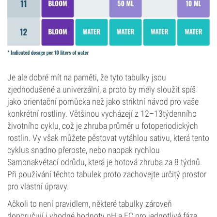
Je ale dobré mít na paměti, že tyto tabulky jsou
zjednodušené a univerzální, a proto by měly sloužit spíš
jako orientační pomůcka než jako striktní návod pro vaše
konkrétní rostliny. Většinou vycházejí z 12–13týdenního
životního cyklu, což je zhruba průměr u fotoperiodických
rostlin. Vy však můžete pěstovat vytáhlou sativu, která tento
cyklus snadno přeroste, nebo naopak rychlou
Samonakvétací odrůdu, která je hotová zhruba za 8 týdnů.
Při používání těchto tabulek proto zachovejte určitý prostor
pro vlastní úpravy.
Ačkoli to není pravidlem, některé tabulky zároveň
doporučují i vhodné hodnoty
pH
a
EC
pro jednotlivé fáze