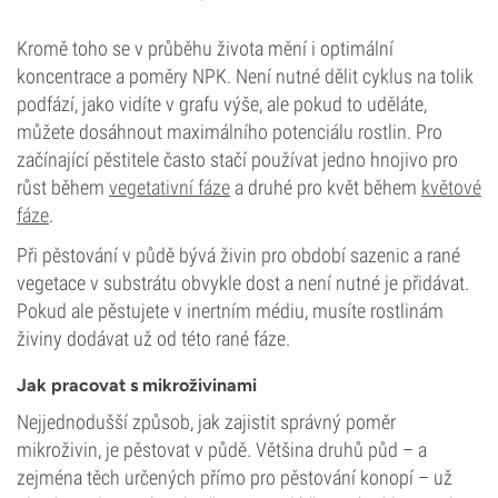
Kromě toho se v průběhu života mění i optimální
koncentrace a poměry NPK. Není nutné dělit cyklus na tolik
podfází, jako vidíte v grafu výše, ale pokud to uděláte,
můžete dosáhnout maximálního potenciálu rostlin. Pro
začínající pěstitele často stačí používat jedno hnojivo pro
růst během
vegetativní fáze
a druhé pro květ během
květové
fáze
.
Při pěstování v půdě bývá živin pro období sazenic a rané
vegetace v substrátu obvykle dost a není nutné je přidávat.
Pokud ale pěstujete v inertním médiu, musíte rostlinám
živiny dodávat už od této rané fáze.
Jak pracovat s mikroživinami
Nejjednodušší způsob, jak zajistit správný poměr
mikroživin, je pěstovat v půdě. Většina druhů půd – a
zejména těch určených přímo pro pěstování konopí – už