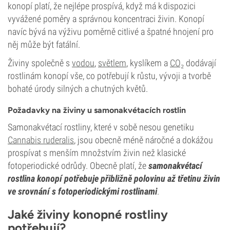
konopí platí, že nejlépe prospívá, když má k dispozici
vyvážené poměry a správnou koncentraci živin. Konopí
navíc bývá na výživu poměrně citlivé a špatné hnojení pro
něj může být fatální.
Živiny společně s
vodou
,
světlem
, kyslíkem a
CO₂
dodávají
rostlinám konopí vše, co potřebují k růstu, vývoji a tvorbě
bohaté úrody silných a chutných květů.
Požadavky na živiny u samonakvétacích rostlin
Samonakvétací rostliny, které v sobě nesou genetiku
Cannabis ruderalis
, jsou obecně méně náročné a dokážou
prospívat s menším množstvím živin než klasické
fotoperiodické odrůdy. Obecně platí, že
samonakvétací
rostlina konopí potřebuje přibližně polovinu až třetinu živin
ve srovnání s fotoperiodickými rostlinami
.
Jaké živiny konopné rostliny
potřebují?