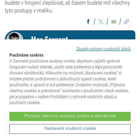
budete v hnojení zlepšovat, až časem budete mít všechny
tyto postupy v malíku.
Max Sargent
Zásady ochrany osobních údajů
Používáme cookies
Max píše už víc než deset let a v posledních letech se
V Zamnesii používáme soubory cookie, abychom zajistili správné
fungování našich stránek, uložili vaše preference a lépe porozuměli
zaměřuje na novinařinu v oblasti konopí a psychedelik.
chování návštěvníků. Kliknutím na možnost „Nastavení cookies“ si
Spolupracoval se společnostmi jako Zamnesia, Royal
můžete přečíst podrobnosti o jednotlivých typech cookies, které
Queen Seeds, Cannaconnection, Semena Gorilla,
používáme, a upravit si své preference. Zvolením možnosti „Přijmout
všechny cookies a pokračovat“ souhlasíte s používáním všech cookies,
MushMagic a mnoha dalšími, takže má zkušenosti s
jak je popsáno v našem Prohlášení o ochraně osobních údajů a
širokým spektrem celého odvětví.
používání cookies.
Přečíst celý životopis
Přijmout všechny soubory cookie a pokračovat
Nastavení souborů cookie
< Zpět