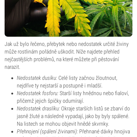
Jak už bylo řečeno, přebytek nebo nedostatek určité živiny
může rostlinám pořádně uškodit. Níže najdete přehled
nejčastějších problémů, na které můžete při pěstování
narazit.
Nedostatek dusíku:
Celé listy začnou žloutnout,
nejdříve ty nejstarší a postupně i mladší.
Nedostatek fosforu:
Starší listy hnědnou nebo fialoví,
přičemž jejich špičky odumírají.
Nedostatek draslíku:
Okraje starších listů se zbarví do
jasně žluté a následně vypadají, jako by byly spálené.
Na listech se mohou objevit hnědé skvrnky.
Přehnojení (spálení živinami):
Přehnané dávky hnojiva