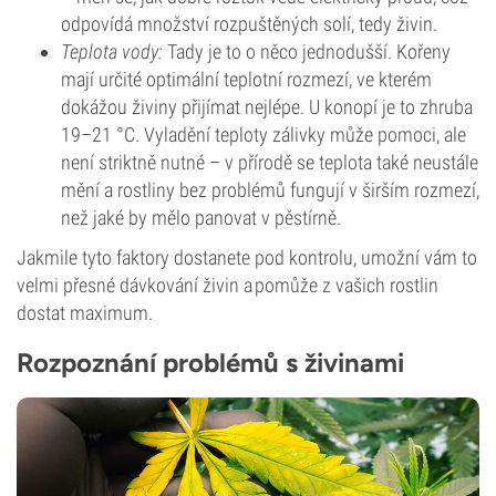
odpovídá množství rozpuštěných solí, tedy živin.
Teplota vody:
Tady je to o něco jednodušší. Kořeny
mají určité optimální teplotní rozmezí, ve kterém
dokážou živiny přijímat nejlépe. U konopí je to zhruba
19–21 °C. Vyladění teploty zálivky může pomoci, ale
není striktně nutné – v přírodě se teplota také neustále
mění a rostliny bez problémů fungují v širším rozmezí,
než jaké by mělo panovat v pěstírně.
Jakmile tyto faktory dostanete pod kontrolu, umožní vám to
velmi přesné dávkování živin a pomůže z vašich rostlin
dostat maximum.
Rozpoznání problémů s živinami