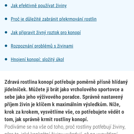
Jak efektivně používat živiny
Proč je důležité zabránit překrmování rostlin
Jak připravit živný roztok pro konopí
Rozpoznání problémů s živinami
Hnojení konopí: složitý úkol
Zdravá rostlina konopí potřebuje poměrně přísně hlídaný
jídelníček. Můžete ji brát jako vrcholového sportovce a
sebe jako jeho výživového poradce. Správně nastavený
příjem živin je klíčem k maximálním výsledkům. Níže,
krok za krokem, vysvětlíme vše, co potřebujete vědět o
tom, jak správně krmit rostliny konopí.
Podíváme se na vše od toho, proč rostliny potřebují živiny,