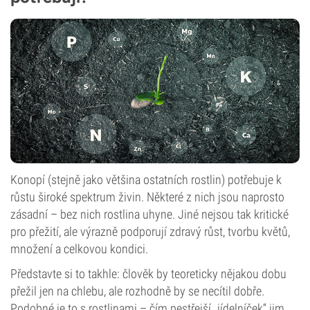
Konopí (stejně jako většina ostatních rostlin) potřebuje k
růstu široké spektrum živin. Některé z nich jsou naprosto
zásadní – bez nich rostlina uhyne. Jiné nejsou tak kritické
pro přežití, ale výrazně podporují zdravý růst, tvorbu květů,
množení a celkovou kondici.
Představte si to takhle: člověk by teoreticky nějakou dobu
přežil jen na chlebu, ale rozhodně by se necítil dobře.
Podobné je to s rostlinami – čím pestřejší „jídelníček“ jim