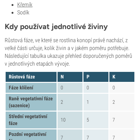
Křemík
Sodík
Kdy používat jednotlivé živiny
Růstová fáze, ve které se rostlina konopí právě nachází, z
velké části určuje, kolik živin a v jakém poměru potřebuje.
Následující tabulka ukazuje přehled doporučených poměrů
v jednotlivých etapách vývoje.
Růstová fáze
N
P
K
Fáze klíčení
0
0
0
Raně vegetativní fáze
2
1
2
(sazenice)
Střední vegetativní
10
5
7
fáze
Pozdní vegetativní
7
7
7