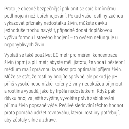
Proto je obecně bezpečnější přiklonit se spíš k mírnému
podhnojení než k přehnojování. Pokud vaše rostliny začnou
vykazovat příznaky nedostatku živin, můžete dávku
jednoduše trochu navýšit, případně dodat doplňkovou
výživu formou listového hnojení – to ovšem nefunguje u
nepohyblivých živin.
Vyplatí se také používat EC metr pro měření koncentrace
živin (ppm) a pH metr, abyste měli jistotu, že voda i pěstební
médium mají správnou kyselost pro optimální příjem živin.
Může se stát, že rostliny hnojíte správně, ale pokud je pH
příliš vysoké nebo nízké, kořeny živiny nedokážou přijmout
a rostlina vypadá, jako by trpěla nedostatkem. Když pak
dávku hnojiva ještě zvýšíte, vyvoláte právě zablokování
příjmu živin popsané výše. Pečlivé sledování těchto hodnot
proto pomáhá udržet rovnováhu, kterou rostliny potřebují,
aby zůstaly silné a zdravé.