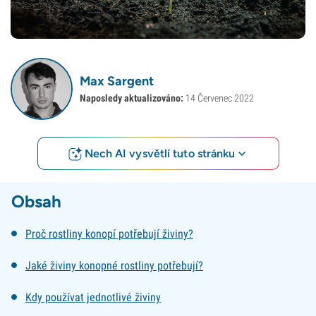
Max Sargent
Naposledy aktualizováno:
14 Červenec 2022
Nech AI vysvětlí tuto stránku
Obsah
Proč rostliny konopí potřebují živiny?
Jaké živiny konopné rostliny potřebují?
Kdy používat jednotlivé živiny