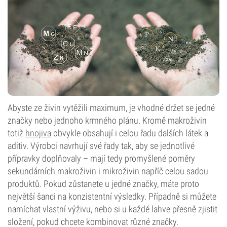
Abyste ze živin vytěžili maximum, je vhodné držet se jedné
značky nebo jednoho krmného plánu. Kromě makroživin
totiž
hnojiva
obvykle obsahují i celou řadu dalších látek a
aditiv. Výrobci navrhují své řady tak, aby se jednotlivé
přípravky doplňovaly – mají tedy promyšlené poměry
sekundárních makroživin i mikroživin napříč celou sadou
produktů. Pokud zůstanete u jedné značky, máte proto
největší šanci na konzistentní výsledky. Případně si můžete
namíchat vlastní výživu, nebo si u každé lahve přesně zjistit
složení, pokud chcete kombinovat různé značky.