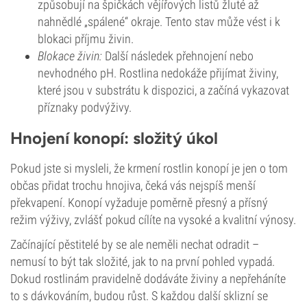
způsobují na špičkách vějířových listů žluté až
nahnědlé „spálené“ okraje. Tento stav může vést i k
blokaci příjmu živin.
Blokace živin:
Další následek přehnojení nebo
nevhodného pH. Rostlina nedokáže přijímat živiny,
které jsou v substrátu k dispozici, a začíná vykazovat
příznaky podvýživy.
Hnojení konopí: složitý úkol
Pokud jste si mysleli, že krmení rostlin konopí je jen o tom
občas přidat trochu hnojiva, čeká vás nejspíš menší
překvapení. Konopí vyžaduje poměrně přesný a přísný
režim výživy, zvlášť pokud cílíte na vysoké a kvalitní výnosy.
Začínající pěstitelé by se ale neměli nechat odradit –
nemusí to být tak složité, jak to na první pohled vypadá.
Dokud rostlinám pravidelně dodáváte živiny a nepřeháníte
to s dávkováním, budou růst. S každou další sklizní se