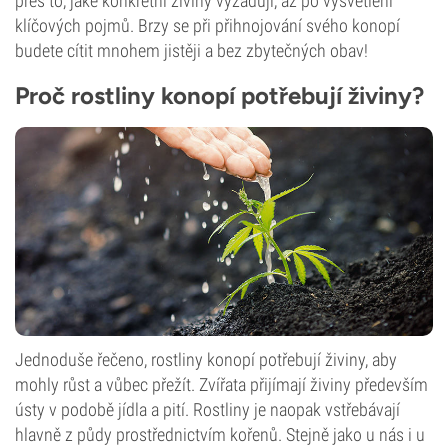
přes to, jaké konkrétní živiny vyžadují, až po vysvětlení
klíčových pojmů. Brzy se při přihnojování svého konopí
budete cítit mnohem jistěji a bez zbytečných obav!
Proč rostliny konopí potřebují živiny?
Jednoduše řečeno, rostliny konopí potřebují živiny, aby
mohly růst a vůbec přežít. Zvířata přijímají živiny především
ústy v podobě jídla a pití. Rostliny je naopak vstřebávají
hlavně z půdy prostřednictvím kořenů. Stejně jako u nás i u