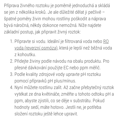
Příprava živného roztoku je poměrně jednoduchá a skládá
se jen z několika kroků. Je ale důležité dělat ji pečlivě –
špatné poměry živin mohou rostliny poškodit a náprava
bývá náročná, někdy dokonce nemožná. Níže najdete
základní postup, jak připravit živný roztok:
Připravte si vodu. Ideální je filtrovaná voda nebo
RO
voda (reverzní osmóza)
, která je lepší než běžná voda
z kohoutku.
Přidejte živiny podle návodu na obalu produktu. Pro
přesné dávkování použijte EC nebo ppm měřič.
Podle kvality zdrojové vody upravte pH roztoku
pomocí přípravků pH plus/mínus.
Nyní můžete rostlinu zalít. Až začne přebytečný roztok
vytékat ze dna květináče, změřte u tohoto odtoku pH a
ppm, abyste zjistili, co se děje v substrátu. Pokud
hodnoty sedí, máte hotovo. Jestli ne, je potřeba
složení roztoku ještě lehce upravit.