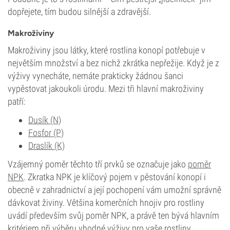
dopřejete, tím budou silnější a zdravější.
Makroživiny
Makroživiny jsou látky, které rostlina konopí potřebuje v
největším množství a bez nichž zkrátka nepřežije. Když je z
výživy vynecháte, nemáte prakticky žádnou šanci
vypěstovat jakoukoli úrodu. Mezi tři hlavní makroživiny
patří:
Dusík (N)
Fosfor (P)
Draslík (K)
Vzájemný poměr těchto tří prvků se označuje jako
poměr
NPK
. Zkratka NPK je klíčový pojem v pěstování konopí i
obecně v zahradnictví a její pochopení vám umožní správně
dávkovat živiny. Většina komerčních hnojiv pro rostliny
uvádí především svůj poměr NPK, a právě ten bývá hlavním
kritériem při výběru vhodné výživy pro vaše rostliny.