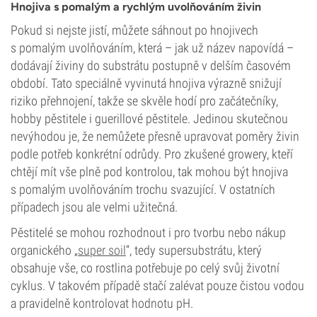
Hnojiva s pomalým a rychlým uvolňováním živin
Pokud si nejste jistí, můžete sáhnout po hnojivech
s pomalým uvolňováním, která – jak už název napovídá –
dodávají živiny do substrátu postupně v delším časovém
období. Tato speciálně vyvinutá hnojiva výrazně snižují
riziko přehnojení, takže se skvěle hodí pro začátečníky,
hobby pěstitele i guerillové pěstitele. Jedinou skutečnou
nevýhodou je, že nemůžete přesně upravovat poměry živin
podle potřeb konkrétní odrůdy. Pro zkušené growery, kteří
chtějí mít vše plně pod kontrolou, tak mohou být hnojiva
s pomalým uvolňováním trochu svazující. V ostatních
případech jsou ale velmi užitečná.
Pěstitelé se mohou rozhodnout i pro tvorbu nebo nákup
organického „
super soil
“, tedy supersubstrátu, který
obsahuje vše, co rostlina potřebuje po celý svůj životní
cyklus. V takovém případě stačí zalévat pouze čistou vodou
a pravidelně kontrolovat hodnotu pH.