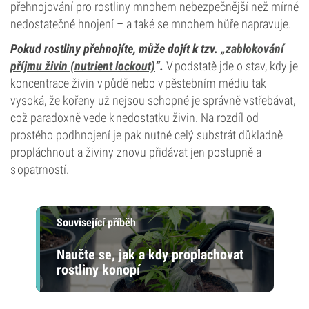
přehnojování pro rostliny mnohem nebezpečnější než mírné
nedostatečné hnojení – a také se mnohem hůře napravuje.
Pokud rostliny přehnojíte, může dojít k tzv. „
zablokování
příjmu živin (nutrient lockout)
“.
V podstatě jde o stav, kdy je
koncentrace živin v půdě nebo v pěstebním médiu tak
vysoká, že kořeny už nejsou schopné je správně vstřebávat,
což paradoxně vede k nedostatku živin. Na rozdíl od
prostého podhnojení je pak nutné celý substrát důkladně
propláchnout a živiny znovu přidávat jen postupně a
s opatrností.
Související příběh
Naučte se, jak a kdy proplachovat
rostliny konopí