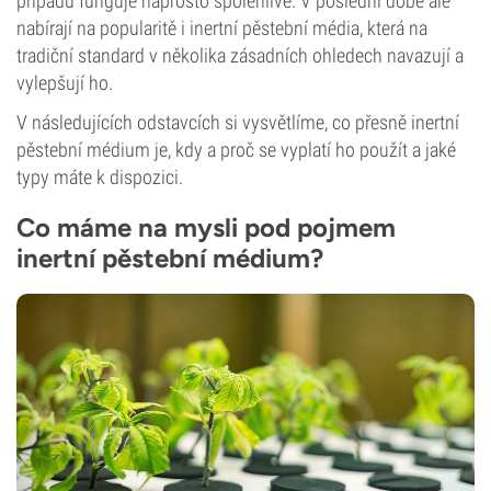
případů funguje naprosto spolehlivě. V poslední době ale
nabírají na popularitě i inertní pěstební média, která na
tradiční standard v několika zásadních ohledech navazují a
vylepšují ho.
V následujících odstavcích si vysvětlíme, co přesně inertní
pěstební médium je, kdy a proč se vyplatí ho použít a jaké
typy máte k dispozici.
Co máme na mysli pod pojmem
inertní pěstební médium?