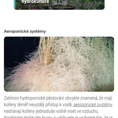
hydrokultuře
Aeroponické systémy
Zatímco hydroponické pěstování obvykle znamená, že mají
kořeny téměř neustálý přístup k vodě,
aeroponické systémy
nechávají kořeny jednoduše volně viset ve vzduchu.
Rostlinám dodáváte živiny a udržujete je ve formě tím, že je