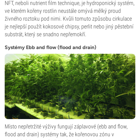
NFT, neboli nutrient film technique, je hydroponický systém,
ve kterém kořeny rostlin neustále omývá mělký proud
živného roztoku pod nimi. Kvůli tomuto způsobu cirkulace
je nejlepší použít kokosové chipsy, perlit nebo jiný pěstební
substrát, který se snadno nepřemokří.
Systémy Ebb and flow (flood and drain)
Místo nepřetržité výživy fungují záplavové (ebb and flow,
flood and drain) systémy tak, že kořenovou zónu v