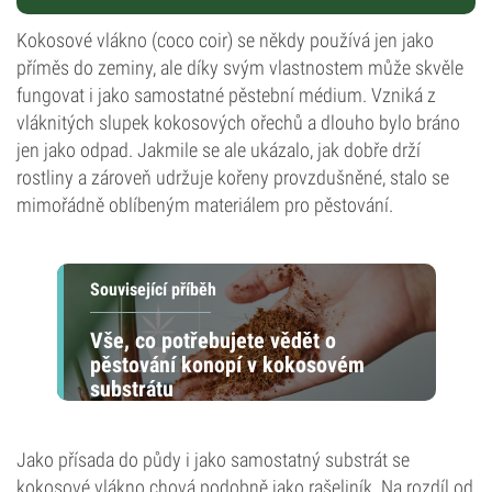
Kokosové vlákno (coco coir) se někdy používá jen jako
příměs do zeminy, ale díky svým vlastnostem může skvěle
fungovat i jako samostatné pěstební médium. Vzniká z
vláknitých slupek kokosových ořechů a dlouho bylo bráno
jen jako odpad. Jakmile se ale ukázalo, jak dobře drží
rostliny a zároveň udržuje kořeny provzdušněné, stalo se
mimořádně oblíbeným materiálem pro pěstování.
Související příběh
Vše, co potřebujete vědět o
pěstování konopí v kokosovém
substrátu
Jako přísada do půdy i jako samostatný substrát se
kokosové vlákno chová podobně jako rašeliník. Na rozdíl od