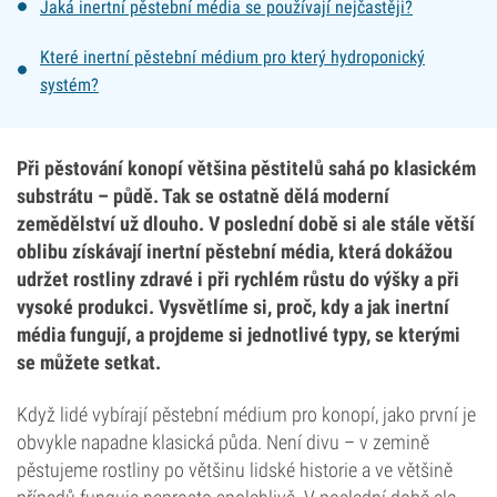
Jaká inertní pěstební média se používají nejčastěji?
Které inertní pěstební médium pro který hydroponický
systém?
Při pěstování konopí většina pěstitelů sahá po klasickém
substrátu – půdě. Tak se ostatně dělá moderní
zemědělství už dlouho. V poslední době si ale stále větší
oblibu získávají inertní pěstební média, která dokážou
udržet rostliny zdravé i při rychlém růstu do výšky a při
vysoké produkci. Vysvětlíme si, proč, kdy a jak inertní
média fungují, a projdeme si jednotlivé typy, se kterými
se můžete setkat.
Když lidé vybírají pěstební médium pro konopí, jako první je
obvykle napadne klasická půda. Není divu – v zemině
pěstujeme rostliny po většinu lidské historie a ve většině