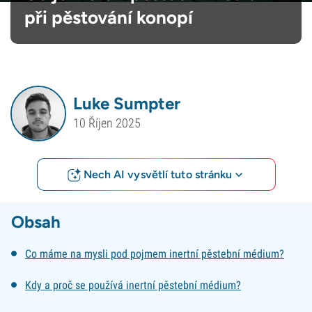
při pěstování konopí
Luke Sumpter
10 Říjen 2025
Nech AI vysvětlí tuto stránku
Obsah
Co máme na mysli pod pojmem inertní pěstební médium?
Kdy a proč se používá inertní pěstební médium?