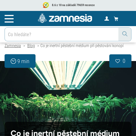
8.6 z 10 na základě 79659 recenze
Zamnesia
Blog
Co je inertní pěstební médium při pěstování konopí
>
>
0
9 min
Co je inertní pěstební médium