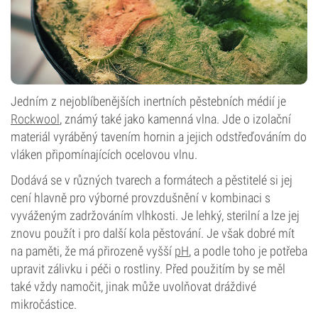
Jedním z nejoblíbenějších inertních pěstebních médií je
Rockwool
, známý také jako kamenná vlna. Jde o izolační
materiál vyráběný tavením hornin a jejich odstřeďováním do
vláken připomínajících ocelovou vlnu.
Dodává se v různých tvarech a formátech a pěstitelé si jej
cení hlavně pro výborné provzdušnění v kombinaci s
vyváženým zadržováním vlhkosti. Je lehký, sterilní a lze jej
znovu použít i pro další kola pěstování. Je však dobré mít
na paměti, že má přirozeně vyšší
pH
, a podle toho je potřeba
upravit zálivku i péči o rostliny. Před použitím by se měl
také vždy namočit, jinak může uvolňovat dráždivé
mikročástice.