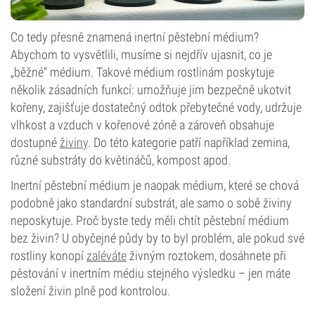
Co tedy přesně znamená inertní pěstební médium?
Abychom to vysvětlili, musíme si nejdřív ujasnit, co je
„běžné“ médium. Takové médium rostlinám poskytuje
několik zásadních funkcí: umožňuje jim bezpečně ukotvit
kořeny, zajišťuje dostatečný odtok přebytečné vody, udržuje
vlhkost a vzduch v kořenové zóně a zároveň obsahuje
dostupné
živiny
. Do této kategorie patří například zemina,
různé substráty do květináčů, kompost apod.
Inertní pěstební médium je naopak médium, které se chová
podobně jako standardní substrát, ale samo o sobě živiny
neposkytuje. Proč byste tedy měli chtít pěstební médium
bez živin? U obyčejné půdy by to byl problém, ale pokud své
rostliny konopí
zaléváte
živným roztokem, dosáhnete při
pěstování v inertním médiu stejného výsledku – jen máte
složení živin plně pod kontrolou.