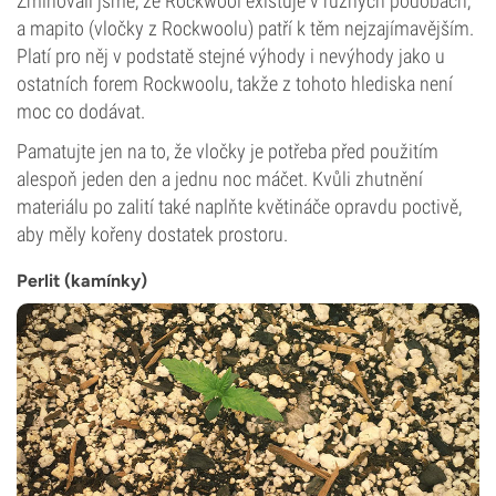
Zmiňovali jsme, že Rockwool existuje v různých podobách,
a mapito (vločky z Rockwoolu) patří k těm nejzajímavějším.
Platí pro něj v podstatě stejné výhody i nevýhody jako u
ostatních forem Rockwoolu, takže z tohoto hlediska není
moc co dodávat.
Pamatujte jen na to, že vločky je potřeba před použitím
alespoň jeden den a jednu noc máčet. Kvůli zhutnění
materiálu po zalití také naplňte květináče opravdu poctivě,
aby měly kořeny dostatek prostoru.
Perlit (kamínky)