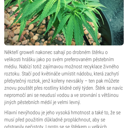
Někteří groweři nakonec sahají po drobném štěrku o
velikosti hrášku jako po svém preferovaném pěstebním
médiu. Nabízí totiž zajímavou možnost recyklace živného
roztoku. Stačí pod květináče umístit nádobu, která zachytí
přebytečný roztok, jenž kořeny nevsákly – ten pak můžete
znovu pouštět přes rostliny klidně celý týden. Štěrk se navíc
nepromočí ani se neudusí vodou a ve srovnání s většinou
jiných pěstebních médií je velmi levný.
Hlavní nevýhodou je jeho vysoká hmotnost a také to, že se
musí před použitím důkladně propláchnout, aby se
odstranily nečistoty. I proto se se štěrkem u velkých