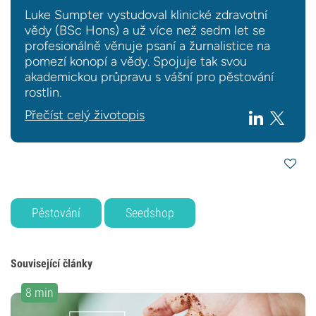
Luke Sumpter vystudoval klinické zdravotní
vědy (BSc Hons) a už více než sedm let se
profesionálně věnuje psaní a žurnalistice na
pomezí konopí a vědy. Spojuje tak svou
akademickou průpravu s vášní pro pěstování
rostlin.
Přečíst celý životopis
Pěstování
Seedshop
Související články
8 min