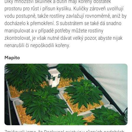
Díky množství skulinek a dutin mají kořeny dostatek
prostoru pro růst i přísun kyslíku. Kuličky zároveň uvolňují
vodu postupně, takže rostliny zavlažují rovnoměrně, aniž by
docházelo k přemokření. S substrátem se také dá snadno
manipulovat a v případě potřeby můžete rostliny
zkontrolovat, je však nutné dávat velký pozor, abyste nijak
nenarušili či nepoškodili kořeny.
Mapito