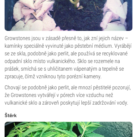
Growstones jsou v zásadě přesně to, jak zní jejich název –
kamínky speciálně vyvinuté jako pěstební médium. Vyrábějí
se ze skla, podobně jako perlit, ale používá se recyklované
odpadní sklo místo vulkanického. Sklo se rozemele na
prášek, smíchá se s uhličitanem vápenatým a tepelně se
zpracuje, čímž vzniknou tyto porézní kameny.
Chovají se podobně jako perlit, ale mnozí pěstitelé pozorují,
že Growstones vytvářejí v pórech více vzduchu než
vulkanické sklo a zároveň poskytují lepší zadržování vody.
Štěrk