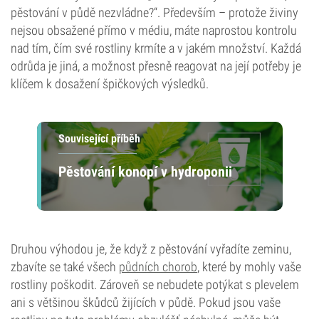
pěstování v půdě nezvládne?“. Především – protože živiny
nejsou obsažené přímo v médiu, máte naprostou kontrolu
nad tím, čím své rostliny krmíte a v jakém množství. Každá
odrůda je jiná, a možnost přesně reagovat na její potřeby je
klíčem k dosažení špičkových výsledků.
Související příběh
Pěstování konopí v hydroponii
Druhou výhodou je, že když z pěstování vyřadíte zeminu,
zbavíte se také všech
půdních chorob
, které by mohly vaše
rostliny poškodit. Zároveň se nebudete potýkat s plevelem
ani s většinou škůdců žijících v půdě. Pokud jsou vaše