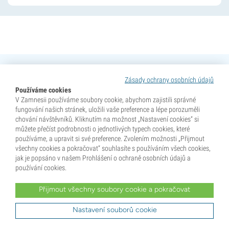
Získejte 10% slevu na svou první objednávku!
Zásady ochrany osobních údajů
Přihlaste se k odběru našeho newsletteru a získejte
Používáme cookies
jako první informace o nejnovějších novinkách a
V Zamnesii používáme soubory cookie, abychom zajistili správné
exkluzivních nabídkách.
fungování našich stránek, uložili vaše preference a lépe porozuměli
chování návštěvníků. Kliknutím na možnost „Nastavení cookies“ si
můžete přečíst podrobnosti o jednotlivých typech cookies, které
používáme, a upravit si své preference. Zvolením možnosti „Přijmout
všechny cookies a pokračovat“ souhlasíte s používáním všech cookies,
jak je popsáno v našem Prohlášení o ochraně osobních údajů a
používání cookies.
Zaregistrovat se
Přijmout všechny soubory cookie a pokračovat
Tato stránka je chráněna reCAPTCHA a platí
Zásady ochrany soukromí
a
Smluvní
podmínky
společnosti Google.
Nastavení souborů cookie