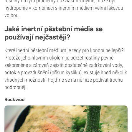
rostliny na tyto problémy obzvlášť náchylné, může být
hydroponie v kombinaci s inertním médiem velmi lákavou
volbou.
Jaká inertní pěstební média se
používají nejčastěji?
Které inertní pěstební médium je tedy pro konopí nejlepší?
Protože jeho hlavním úkolem je udržet rostliny pevně
zakořeněné a zároveň zajistit dostatečné zadržování vody,
odtok a provzdušnění (přísun kyslíku), existuje hned několik
vhodných možností. Pojďme se na ně níže podívat trochu
podrobněji.
Rockwool