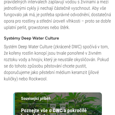
pravidelných intervalech zaplavují vodou s živinami a mezi
jednotlivými cykly ji nechají částečně vyschnout. Aby vše
fungovalo jak má, je potřeba správné odvodnění, dostatečná
opora pro rostliny a střední úroveň vlhkosti – proto se dobře
uplatní perlit, growstones nebo štěrk.
Systémy Deep Water Culture
Systém Deep Water Culture (zkráceně DWC) spočívá v tom,
že kořeny rostlin konopí jsou trvale ponořené v živném
roztoku vody a hnojiv, který je neustále okysličován. Pokud
se do tohoto způsobu pěstování chcete pustit,
doporučujeme jako pěstební médium keramzit (jílové
kuličky) nebo Rockwool.
Související příběh
Poznejte vše o DWC a pokročilé