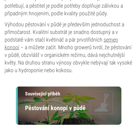
potřebují, a pěstitel je podle potřeby doplňuje zálivkou a
případným hnojením, podle kvality použité půdy.
Výhodou pěstování v půdě je především jednoduchost a
přímočarost. Kvalitní substrát je snadno dostupný a v
podstatě vám stačí květináč a pár prvotřídních
semen
konopí
– a můžete začít. Mnoho growerů tvrdí, že pěstování
v půdě, obzvlášť v organickém režimu, dává nejchutnější
květy. Na druhou stranu výnosy obvykle nebývají tak vysoké
jako u hydroponie nebo kokosu.
Související příběh
Pěstování konopí v půdě