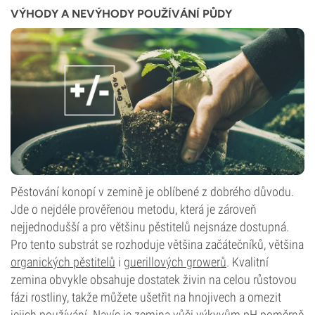
VÝHODY A NEVÝHODY POUŽÍVÁNÍ PŮDY
Pěstování konopí v zemině je oblíbené z dobrého důvodu.
Jde o nejdéle prověřenou metodu, která je zároveň
nejjednodušší a pro většinu pěstitelů nejsnáze dostupná.
Pro tento substrát se rozhoduje většina začátečníků, většina
organických pěstitelů
i
guerillových growerů
. Kvalitní
zemina obvykle obsahuje dostatek živin na celou růstovou
fázi rostliny, takže můžete ušetřit na hnojivech a omezit
jejich používání. Navíc je zemina vůči výkyvům pH poměrně