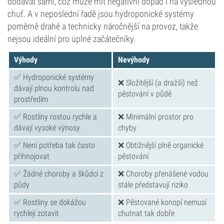
dodávat sami, což může mít negativní dopad i na výslednou
chuť. A v neposlední řadě jsou hydroponické systémy
poměrně drahé a technicky náročnější na provoz, takže
nejsou ideální pro úplné začátečníky.
Výhody
Nevýhody
✅ Hydroponické systémy
❌ Složitější (a dražší) než
dávají plnou kontrolu nad
pěstování v půdě
prostředím
✅ Rostliny rostou rychle a
❌ Minimální prostor pro
dávají vysoké výnosy
chyby
✅ Není potřeba tak často
❌ Obtížnější plně organické
přihnojovat
pěstování
✅ Žádné choroby a škůdci z
❌ Choroby přenášené vodou
půdy
stále představují riziko
✅ Rostliny se dokážou
❌ Pěstované konopí nemusí
rychleji zotavit
chutnat tak dobře