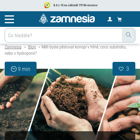
8.6 z 10 na základě 79746 recenze
Zamnesia
Blog
Měli byste pěstovat konopí v hlíně, coco substrátu,
>
>
nebo v hydroponii?
3
9 min