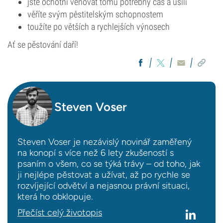
jste ochotni věnovat tomu potřebný čas a úsilí
věříte svým pěstitelským schopnostem
toužíte po větších a rychlejších výnosech
Ať se pěstování daří!
Steven Voser
Steven Voser je nezávislý novinář zaměřený
na konopí s více než 6 lety zkušeností s
psaním o všem, co se týká trávy – od toho, jak
ji nejlépe pěstovat a užívat, až po rychle se
rozvíjející odvětví a nejasnou právní situaci,
která ho obklopuje.
Přečíst celý životopis