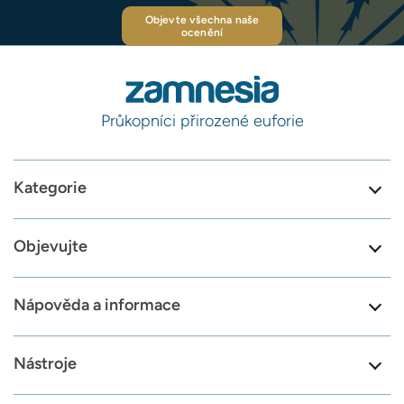
Objevte všechna naše
ocenění
Průkopníci přirozené euforie
Kategorie
Objevujte
Nápověda a informace
Nástroje