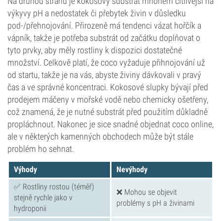
Na druhou stranu je kokosový substrát mnohem citlivější na
výkyvy pH a nedostatek či přebytek živin v důsledku
pod-/přehnojování. Přirozeně má tendenci vázat hořčík a
vápník, takže je potřeba substrát od začátku doplňovat o
tyto prvky, aby měly rostliny k dispozici dostatečné
množství. Celkově platí, že coco vyžaduje přihnojování už
od startu, takže je na vás, abyste živiny dávkovali v pravý
čas a ve správné koncentraci. Kokosové slupky bývají před
prodejem máčeny v mořské vodě nebo chemicky ošetřeny,
což znamená, že je nutné substrát před použitím důkladně
propláchnout. Nakonec je sice snadné objednat coco online,
ale v některých kamenných obchodech může být stále
problém ho sehnat.
Výhody
Nevýhody
✅ Rostliny rostou (téměř)
❌ Mohou se objevit
stejně rychle jako v
problémy s pH a živinami
hydroponii