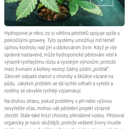
Hydroponie je něco, co si většina pěstitelů spojuje spíše s
pokročilými growery. Tyto systémy umožňují mít téměř
úplnou kontrolu nad pH a dávkováním živin. Když je vše
správně nastavené, může hydroponické pěstování vést k
výrazně rychlejšímu růstu a vysokým výnosům, protože
mezi živinami a kořeny nestojí žádný půdní „polštář“.
Zároveň odpadá starost o choroby a škůdce vázané na
půdu. Jakýkoli problém se dá rychle odhalit a vyřešit a
rostliny se obvykle rychleji vzpamatují.
Na druhou stranu, pokud problémy s pH nebo výživou
nevyřešíte včas, mohou váš pěstební projekt výrazně
zbrzdit. Stále také hrozí choroby přenášené vodou. Pěstovat
organicky je navíc složitější, protože veškeré živiny musíte