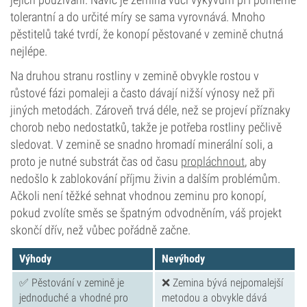
tolerantní a do určité míry se sama vyrovnává. Mnoho
pěstitelů také tvrdí, že konopí pěstované v zemině chutná
nejlépe.
Na druhou stranu rostliny v zemině obvykle rostou v
růstové fázi pomaleji a často dávají nižší výnosy než při
jiných metodách. Zároveň trvá déle, než se projeví příznaky
chorob nebo nedostatků, takže je potřeba rostliny pečlivě
sledovat. V zemině se snadno hromadí minerální soli, a
proto je nutné substrát čas od času
propláchnout
, aby
nedošlo k zablokování příjmu živin a dalším problémům.
Ačkoli není těžké sehnat vhodnou zeminu pro konopí,
pokud zvolíte směs se špatným odvodněním, váš projekt
skončí dřív, než vůbec pořádně začne.
Výhody
Nevýhody
✅ Pěstování v zemině je
❌ Zemina bývá nejpomalejší
jednoduché a vhodné pro
metodou a obvykle dává