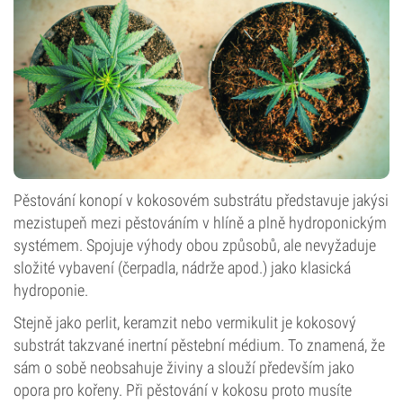
Pěstování konopí v kokosovém substrátu představuje jakýsi
mezistupeň mezi pěstováním v hlíně a plně hydroponickým
systémem. Spojuje výhody obou způsobů, ale nevyžaduje
složité vybavení (čerpadla, nádrže apod.) jako klasická
hydroponie.
Stejně jako perlit, keramzit nebo vermikulit je kokosový
substrát takzvané inertní pěstební médium. To znamená, že
sám o sobě neobsahuje živiny a slouží především jako
opora pro kořeny. Při pěstování v kokosu proto musíte