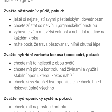
máte jako grower.
Zvažte pěstování v půdě, pokud:
ještě si nejste jistí svými pěstitelskými dovednostmi
chcete zůstat co nejvíc u „organického“ přístupu
vyhovuje vám mít větší volnost a nehlídat rostliny na
každém kroku
máte pocit, že tráva pěstovaná v hlíně chutná lépe
Zvažte hybridní variantu kokosu (coco coir), pokud:
chcete mít to nejlepší z obou světů
chcete mít plnou kontrolu nad živinami a využít i
stabilní oporu, kterou kokos nabízí
chcete si vyzkoušet hydroponii, ale nechcete hned
riskovat úplně všechno
Zvažte hydroponický systém, pokud:
chcete mít naprostou kontrolu