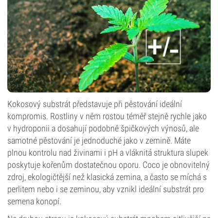
Kokosový substrát představuje při pěstování ideální
kompromis. Rostliny v něm rostou téměř stejně rychle jako
v hydroponii a dosahují podobně špičkových výnosů, ale
samotné pěstování je jednoduché jako v zemině. Máte
plnou kontrolu nad živinami i pH a vláknitá struktura slupek
poskytuje kořenům dostatečnou oporu. Coco je obnovitelný
zdroj, ekologičtější než klasická zemina, a často se míchá s
perlitem nebo i se zeminou, aby vznikl ideální substrát pro
semena konopí.