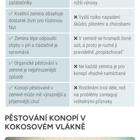
začátečníky
nižší výnosy
✅ Kvalitní zemina obsahuje
❌ Vyšší riziko napadení
dostatek živin pro růstovou
škůdci, plísněmi a chorobami
fázi
✅ Zemina lépe odpouští
❌ V zemině se hromadí živné
chyby v pH a částečně je
soli, a proto je nutné ji
vyrovnává
pravidelně „proplachovat“
✅ Organické pěstování v
❌ Ne každá zemina je pro
zemině je nejpřirozenější
konopí vhodně namíchaná
způsob
✅ Konopí pěstované v
❌ Rostlinám trvá déle, než
zemině může mít výraznější a
na problémy zareagují
příjemnější chuť
viditelnými příznaky
PĚSTOVÁNÍ KONOPÍ V
KOKOSOVÉM VLÁKNĚ