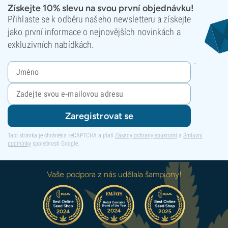
Získejte 10% slevu na svou první objednávku!
Přihlaste se k odběru našeho newsletteru a získejte
jako první informace o nejnovějších novinkách a
exkluzivních nabídkách.
Zaregistrovat se
Tato stránka je chráněna reCAPTCHA a platí
Zásady ochrany soukromí
a
Smluvní
podmínky
společnosti Google.
Vaše podpora z nás udělala šampiony!