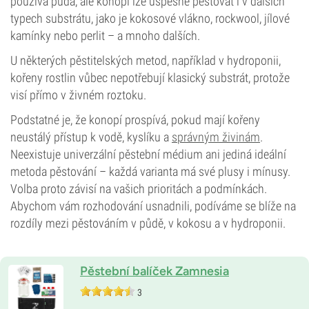
používá půda, ale konopí lze úspěšně pěstovat i v dalších
typech substrátu, jako je kokosové vlákno, rockwool, jílové
kamínky nebo perlit – a mnoho dalších.
U některých pěstitelských metod, například v hydroponii,
kořeny rostlin vůbec nepotřebují klasický substrát, protože
visí přímo v živném roztoku.
Podstatné je, že konopí prospívá, pokud mají kořeny
neustálý přístup k vodě, kyslíku a
správným živinám
.
Neexistuje univerzální pěstební médium ani jediná ideální
metoda pěstování – každá varianta má své plusy i mínusy.
Volba proto závisí na vašich prioritách a podmínkách.
Abychom vám rozhodování usnadnili, podíváme se blíže na
rozdíly mezi pěstováním v půdě, v kokosu a v hydroponii.
Pěstební balíček Zamnesia
3