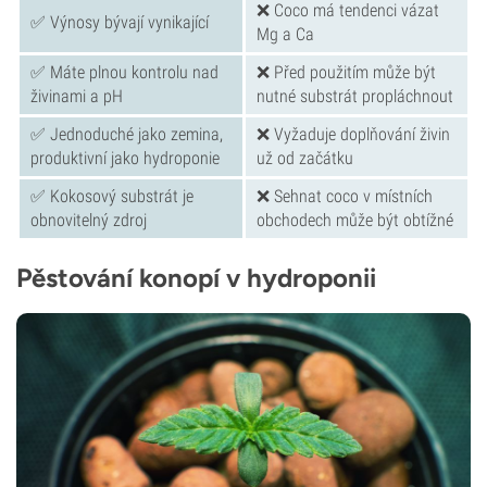
❌ Coco má tendenci vázat
✅ Výnosy bývají vynikající
Mg a Ca
✅ Máte plnou kontrolu nad
❌ Před použitím může být
živinami a pH
nutné substrát propláchnout
✅ Jednoduché jako zemina,
❌ Vyžaduje doplňování živin
produktivní jako hydroponie
už od začátku
✅ Kokosový substrát je
❌ Sehnat coco v místních
obnovitelný zdroj
obchodech může být obtížné
Pěstování konopí v hydroponii