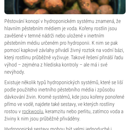
Pěstování konopí v hydroponickém systému znamená, že
hlavním pěstebním médiem je voda. Kořeny rostlin jsou
zavěšené v temné nádrži nebo uložené v inertním
pěstebním médiu určeném pro hydroponii. K nim se pak
pomocí kapkové závlahy přivádí živný roztok na vodní bázi,
který rostlinu průběžně vyživuje. Takové řešení přináší řadu
výhod – zejména z hlediska kontroly – ale má i své
nevýhody.
Existuje několik typů hydroponických systémů, které se liší
podle použitého inertního pěstebního média i způsobu
dávkování živin. Kromě systémů, kde jsou kořeny ponořené
přímo ve vodě, najdete také sestavy, ve kterých rostliny
rostou v
rockwoolu
, keramzitu nebo perlitu, zatímco voda a
živiny k nim jsou průběžně přiváděny.
Hydroponické sestavy mohou být velmi jednoduché i