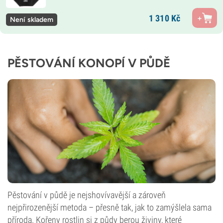
1 310
Kč
Není skladem
PĚSTOVÁNÍ KONOPÍ V PŮDĚ
Pěstování v půdě je nejshovívavější a zároveň
nejpřirozenější metoda – přesně tak, jak to zamýšlela sama
příroda. Kořeny rostlin si z půdy berou živiny, které