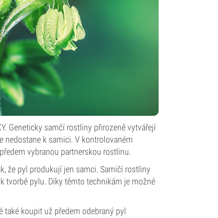
. Geneticky samčí rostliny přirozeně vytvářejí
d se nedostane k samici. V kontrolovaném
na předem vybranou partnerskou rostlinu.
k, že pyl produkují jen samci. Samičí rostliny
k tvorbě pylu. Díky těmto technikám je možné
né také koupit už předem odebraný pyl