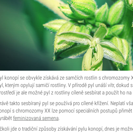
yl konopí se obvykle získává ze samčích rostlin s chromozomy XY
yl, kterým opylují samičí rostliny. V přírodě pyl unáší vítr, doku
rostředí je ale možné pyl z rostliny cíleně sesbírat a použít ho 
rávě takto sesbíraný pyl se používá pro cílené křížení. Neplatí vša
onopí s chromozomy XX lze pomocí speciálních postupů přimět 
yrábět
feminizovaná semena
.
čkoli jde o tradiční způsoby získávání pylu konopí, dnes je mož