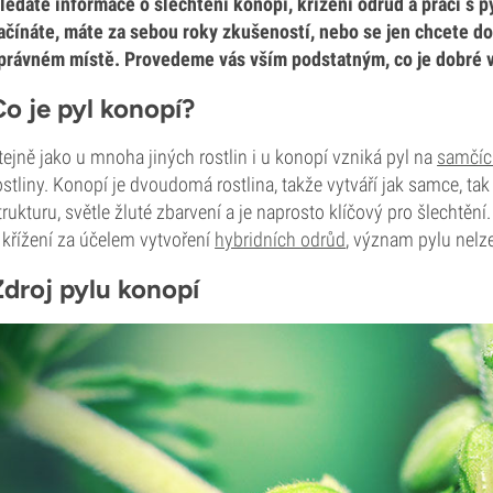
ledáte informace o šlechtění konopí, křížení odrůd a práci s 
ačínáte, máte za sebou roky zkušeností, nebo se jen chcete do 
právném místě. Provedeme vás vším podstatným, co je dobré 
Co je pyl konopí?
tejně jako u mnoha jiných rostlin i u konopí vzniká pyl na
samčíc
ostliny. Konopí je dvoudomá rostlina, takže vytváří jak samce, t
trukturu, světle žluté zbarvení a je naprosto klíčový pro šlechtění.
 křížení za účelem vytvoření
hybridních odrůd
, význam pylu nelz
Zdroj pylu konopí