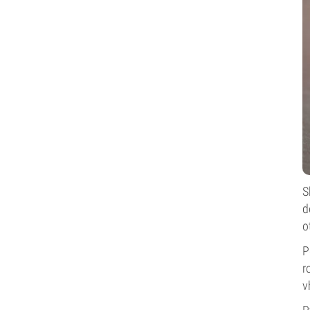
S
d
o
P
r
v