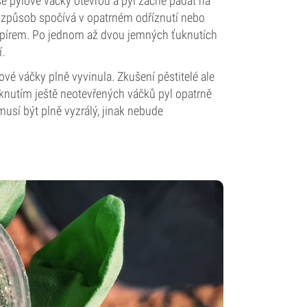
se pylové váčky otevřou a pyl začne padat na
uhý způsob spočívá v opatrném odříznutí nebo
papírem. Po jednom až dvou jemných ťuknutích
í.
ové váčky plně vyvinula. Zkušení pěstitelé ale
nutím ještě neotevřených váčků pyl opatrně
musí být plně vyzrálý, jinak nebude