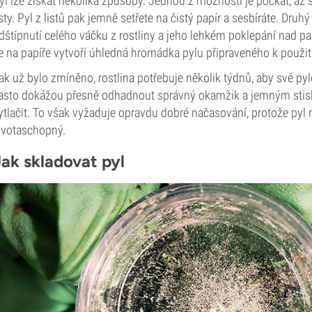
yl lze získat několika způsoby. Jednou z možností je počkat, až 
isty. Pyl z listů pak jemně setřete na čistý papír a sesbíráte. Dr
dštípnutí celého váčku z rostliny a jeho lehkém poklepání nad 
e na papíře vytvoří úhledná hromádka pylu připraveného k použit
ak už bylo zmíněno, rostlina potřebuje několik týdnů, aby své pyl
asto dokážou přesně odhadnout správný okamžik a jemným stisk
ytlačit. To však vyžaduje opravdu dobré načasování, protože pyl 
ivotaschopný.
Jak skladovat pyl