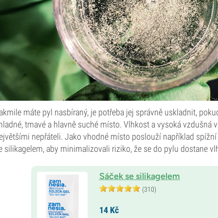
akmile máte pyl nasbíraný, je potřeba jej správně uskladnit, pokud
hladné, tmavé a hlavně suché místo. Vlhkost a vysoká vzdušná vl
ejvětšími nepřáteli. Jako vhodné místo poslouží například spížní
e silikagelem, aby minimalizovali riziko, že se do pylu dostane vl
Sáček se silikagelem
(310)
14
Kč