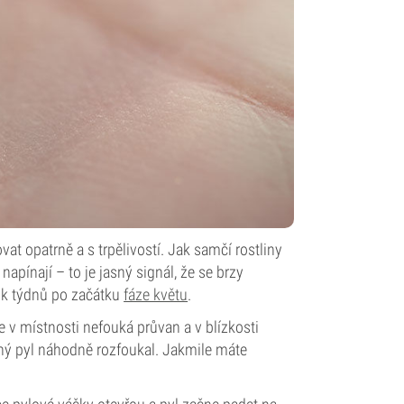
vat opatrně a s trpělivostí. Jak samčí rostliny
napínají – to je jasný signál, že se brzy
lik týdnů po začátku
fáze květu
.
že v místnosti nefouká průvan a v blízkosti
nný pyl náhodně rozfoukal. Jakmile máte