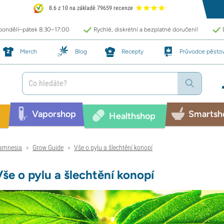
8.6 z 10 na základě 79659 recenze
 pondělí–pátek 8:30–17:00
Rychlé, diskrétní a bezplatné doručení!
Merch
Blog
Recepty
Průvodce pěsto
Vaporshop
Smartsh
Healthshop
amnesia
Grow Guide
Vše o pylu a šlechtění konopí
>
>
Vše o pylu a šlechtění konopí