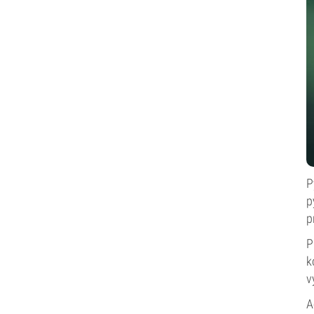
P
p
p
P
k
v
A