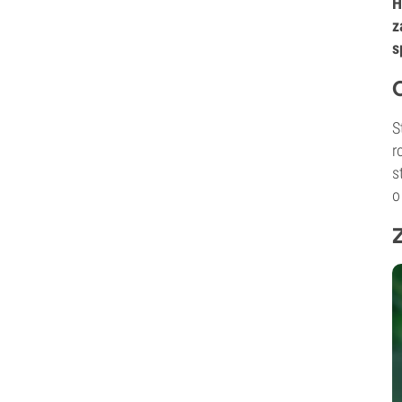
H
z
s
S
r
s
o