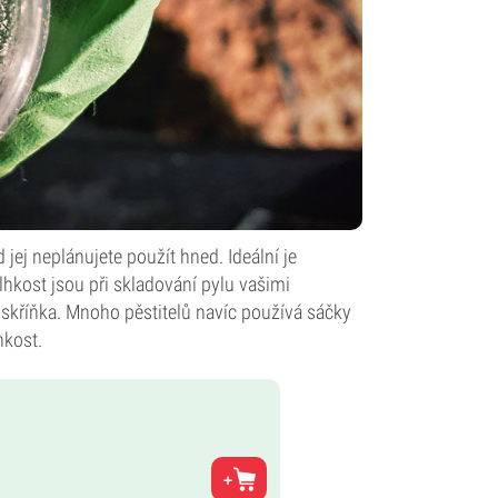
 jej neplánujete použít hned. Ideální je
hkost jsou při skladování pylu vašimi
 skříňka. Mnoho pěstitelů navíc používá sáčky
hkost.