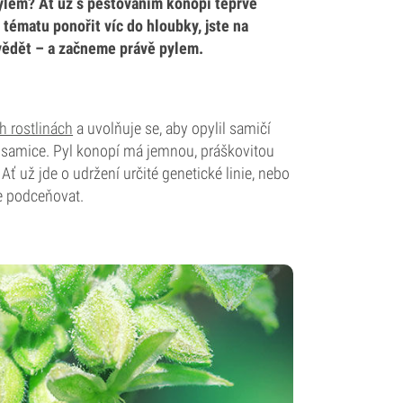
pylem? Ať už s pěstováním konopí teprve
tématu ponořit víc do hloubky, jste na
vědět – a začneme právě pylem.
h rostlinách
a uvolňuje se, aby opylil samičí
ak samice. Pyl konopí má jemnou, práškovitou
 Ať už jde o udržení určité genetické linie, nebo
e podceňovat.