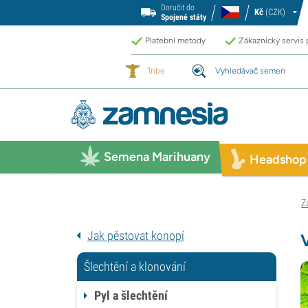
Doručit do
Kč
(CZK)
Spojené státy
Platební metody
Zákaznický servis
Tribe
Vyhledávač semen
Semena Marihuany
Headshop
Z
Jak pěstovat konopí
Šlechtění a klonování
Pyl a šlechtění