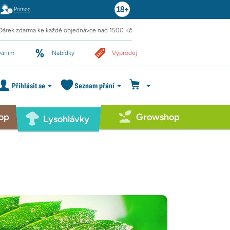
Pomoc
Dárek zdarma ke každé objednávce nad 1500 Kč
váním
Nabídky
Výprodej
Přihlásit se
Seznam přání
op
Growshop
Lysohlávky