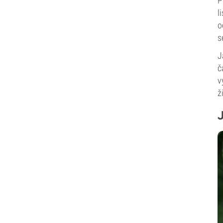
P
l
o
s
J
č
v
ž