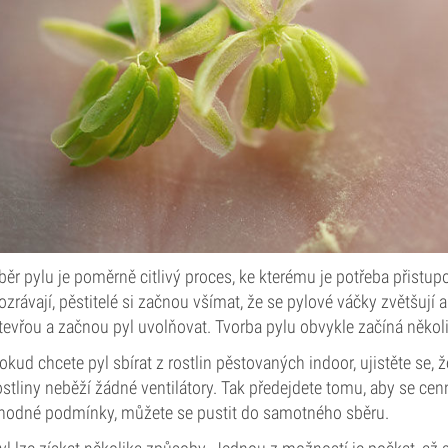
běr pylu je poměrně citlivý proces, ke kterému je potřeba přistupo
ozrávají, pěstitelé si začnou všímat, že se pylové váčky zvětšují a 
tevřou a začnou pyl uvolňovat. Tvorba pylu obvykle začíná něko
okud chcete pyl sbírat z rostlin pěstovaných indoor, ujistěte se, 
ostliny neběží žádné ventilátory. Tak předejdete tomu, aby se ce
hodné podmínky, můžete se pustit do samotného sběru.