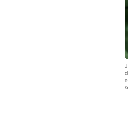
J
c
n
s