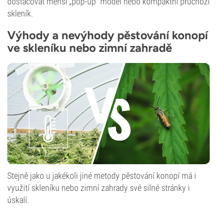
dostačovat menší „pop-up“ model nebo kompaktní průchozí
skleník.
Výhody a nevýhody pěstování konopí
ve skleníku nebo zimní zahradě
Stejně jako u jakékoli jiné metody pěstování konopí má i
využití skleníku nebo zimní zahrady své silné stránky i
úskalí.