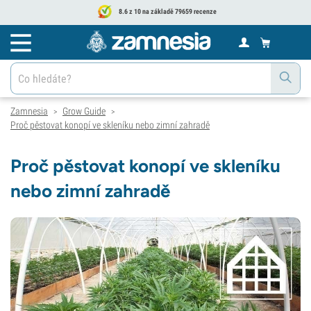
8.6 z 10 na základě 79659 recenze
Zamnesia
Grow Guide
>
>
Proč pěstovat konopí ve skleníku nebo zimní zahradě
Proč pěstovat konopí ve skleníku
nebo zimní zahradě