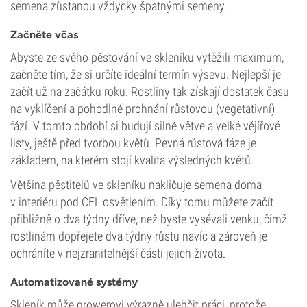
semena zůstanou vždycky špatnými semeny.
Začněte včas
Abyste ze svého pěstování ve skleníku vytěžili maximum,
začněte tím, že si určíte ideální termín výsevu. Nejlepší je
začít už na začátku roku. Rostliny tak získají dostatek času
na vyklíčení a pohodlné prohnání růstovou (vegetativní)
fází. V tomto období si budují silné větve a velké vějířové
listy, ještě před tvorbou květů. Pevná růstová fáze je
základem, na kterém stojí kvalita výsledných květů.
Většina pěstitelů ve skleníku nakličuje semena doma
v interiéru pod CFL osvětlením. Díky tomu můžete začít
přibližně o dva týdny dříve, než byste vysévali venku, čímž
rostlinám dopřejete dva týdny růstu navíc a zároveň je
ochráníte v nejzranitelnější části jejich života.
Automatizované systémy
Skleník může growerovi výrazně ulehčit práci, protože