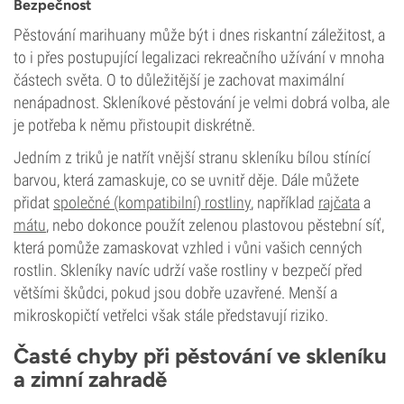
Bezpečnost
Pěstování marihuany může být i dnes riskantní záležitost, a
to i přes postupující legalizaci rekreačního užívání v mnoha
částech světa. O to důležitější je zachovat maximální
nenápadnost. Skleníkové pěstování je velmi dobrá volba, ale
je potřeba k němu přistoupit diskrétně.
Jedním z triků je natřít vnější stranu skleníku bílou stínící
barvou, která zamaskuje, co se uvnitř děje. Dále můžete
přidat
společné (kompatibilní) rostliny
, například
rajčata
a
mátu
, nebo dokonce použít zelenou plastovou pěstební síť,
která pomůže zamaskovat vzhled i vůni vašich cenných
rostlin. Skleníky navíc udrží vaše rostliny v bezpečí před
většími škůdci, pokud jsou dobře uzavřené. Menší a
mikroskopičtí vetřelci však stále představují riziko.
Časté chyby při pěstování ve skleníku
a zimní zahradě