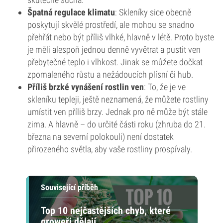
Špatná regulace klimatu
: Skleníky sice obecně
poskytují skvělé prostředí, ale mohou se snadno
přehřát nebo být příliš vlhké, hlavně v létě. Proto byste
je měli alespoň jednou denně vyvětrat a pustit ven
přebytečné teplo i vlhkost. Jinak se můžete dočkat
zpomaleného růstu a nežádoucích plísní či hub.
Příliš brzké vynášení rostlin ven
: To, že je ve
skleníku tepleji, ještě neznamená, že můžete rostliny
umístit ven příliš brzy. Jednak pro ně může být stále
zima. A hlavně – do určité části roku (zhruba do 21.
března na severní polokouli) není dostatek
přirozeného světla, aby vaše rostliny prospívaly.
Související příběh
Top 10 nejčastějších chyb, které
groweři dělají