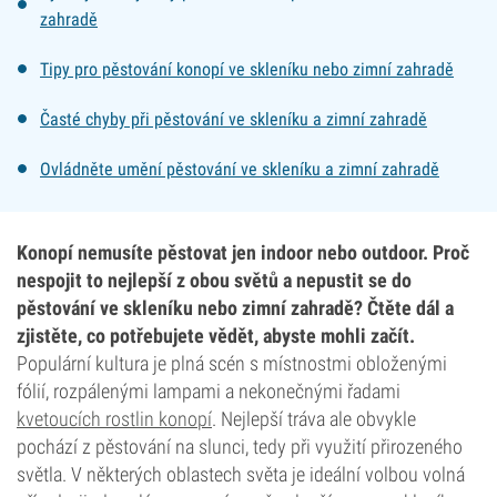
zahradě
Tipy pro pěstování konopí ve skleníku nebo zimní zahradě
Časté chyby při pěstování ve skleníku a zimní zahradě
Ovládněte umění pěstování ve skleníku a zimní zahradě
Konopí nemusíte pěstovat jen indoor nebo outdoor. Proč
nespojit to nejlepší z obou světů a nepustit se do
pěstování ve skleníku nebo zimní zahradě? Čtěte dál a
zjistěte, co potřebujete vědět, abyste mohli začít.
Populární kultura je plná scén s místnostmi obloženými
fólií, rozpálenými lampami a nekonečnými řadami
kvetoucích rostlin konopí
. Nejlepší tráva ale obvykle
pochází z pěstování na slunci, tedy při využití přirozeného
světla. V některých oblastech světa je ideální volbou volná