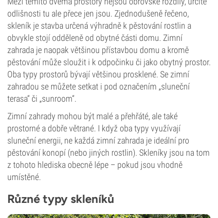
Mezi těmito dvěma prostory nejsou obrovské rozdíly, určité
odlišnosti tu ale přece jen jsou. Zjednodušeně řečeno,
skleník je stavba určená výhradně k pěstování rostlin a
obvykle stojí odděleně od obytné části domu. Zimní
zahrada je naopak většinou přístavbou domu a kromě
pěstování může sloužit i k odpočinku či jako obytný prostor.
Oba typy prostorů bývají většinou prosklené. Se zimní
zahradou se můžete setkat i pod označením „sluneční
terasa“ či „sunroom“.
Zimní zahrady mohou být malé a přehřáté, ale také
prostorné a dobře větrané. I když oba typy využívají
sluneční energii, ne každá zimní zahrada je ideální pro
pěstování konopí (nebo jiných rostlin). Skleníky jsou na tom
z tohoto hlediska obecně lépe – pokud jsou vhodně
umístěné.
Různé typy skleníků