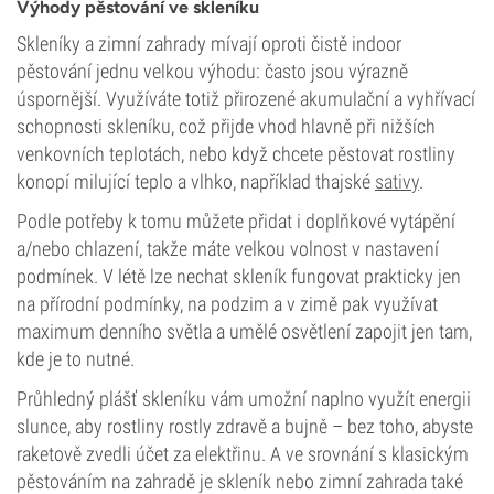
Výhody pěstování ve skleníku
Skleníky a zimní zahrady mívají oproti čistě indoor
pěstování jednu velkou výhodu: často jsou výrazně
úspornější. Využíváte totiž přirozené akumulační a vyhřívací
schopnosti skleníku, což přijde vhod hlavně při nižších
venkovních teplotách, nebo když chcete pěstovat rostliny
konopí milující teplo a vlhko, například thajské
sativy
.
Podle potřeby k tomu můžete přidat i doplňkové vytápění
a/nebo chlazení, takže máte velkou volnost v nastavení
podmínek. V létě lze nechat skleník fungovat prakticky jen
na přírodní podmínky, na podzim a v zimě pak využívat
maximum denního světla a umělé osvětlení zapojit jen tam,
kde je to nutné.
Průhledný plášť skleníku vám umožní naplno využít energii
slunce, aby rostliny rostly zdravě a bujně – bez toho, abyste
raketově zvedli účet za elektřinu. A ve srovnání s klasickým
pěstováním na zahradě je skleník nebo zimní zahrada také