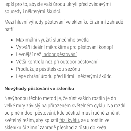
lepší pro to, abyste vaši úrodu ukryli před zvědavými
sousedy i některými škůdci.
Mezi hlavní výhody pěstování ve skleníku či zimní zahradě
patří:
Maximální využití slunečního světla
Vytváří ideální mikroklima pro pěstování konopí
Levnější než
indoor pěstování
Větší kontrola než při
outdoor pěstování
Prodlužuje pěstitelskou sezónu
Lépe chrání úrodu před lidmi i některými škůdci
Nevýhody pěstování ve skleníku
Nevýhodou těchto metod je, že růst vašich rostlin je do
velké míry závislý na přirozeném světelném cyklu. Na rozdíl
od plně indoor pěstování, kde pěstitel musí ručně změnit
světelný režim, aby spustil
fázi květu
, se u rostlin ve
skleníku či zimní zahradě přechod z růstu do květu