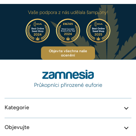
Vaše podpora z nás udělala šampiony!
Objevte všechna naše
ocenění
Průkopníci přirozené euforie
Kategorie
Objevujte