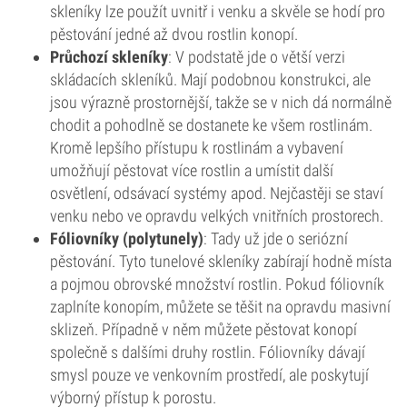
skleníky lze použít uvnitř i venku a skvěle se hodí pro
pěstování jedné až dvou rostlin konopí.
Průchozí skleníky
: V podstatě jde o větší verzi
skládacích skleníků. Mají podobnou konstrukci, ale
jsou výrazně prostornější, takže se v nich dá normálně
chodit a pohodlně se dostanete ke všem rostlinám.
Kromě lepšího přístupu k rostlinám a vybavení
umožňují pěstovat více rostlin a umístit další
osvětlení, odsávací systémy apod. Nejčastěji se staví
venku nebo ve opravdu velkých vnitřních prostorech.
Fóliovníky (polytunely)
: Tady už jde o seriózní
pěstování. Tyto tunelové skleníky zabírají hodně místa
a pojmou obrovské množství rostlin. Pokud fóliovník
zaplníte konopím, můžete se těšit na opravdu masivní
sklizeň. Případně v něm můžete pěstovat konopí
společně s dalšími druhy rostlin. Fóliovníky dávají
smysl pouze ve venkovním prostředí, ale poskytují
výborný přístup k porostu.