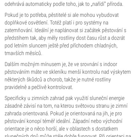
odehrává automaticky podle toho, jak to „nařídí“ příroda.
Pokud je to potřeba, pěstitelé si ale mohou vybudovat
doplňkové osvětlení. Totéž platí i pro systémy na
zatemňování. Ideální je naplánovat si začátek pěstování s
předstihem tak, aby měly rostliny dost času růst a dozrát
pod letním sluncem ještě před příchodem chladných,
tmavších měsíců.
Dalším možným mínusem je, že ve srovnání s indoor
pěstováním máte ve skleníku menší kontrolu nad výskytem
některých škůdců a chorob, takže je nutné rostliny
pravidelně a pečlivě kontrolovat.
Specificky u zimních zahrad pak využití sluneční energie
zásadně závisí na tom, na kterou světovou stranu je zimní
zahrada orientovaná. Pokud je orientovaná na jih, je pro
pěstování konopí téměř ideální. Západní nebo východní
orientace je o něco horší, ale v oblastech s dostatkem
slunečných dnů může stále dobře fungovat. Při orientaci na