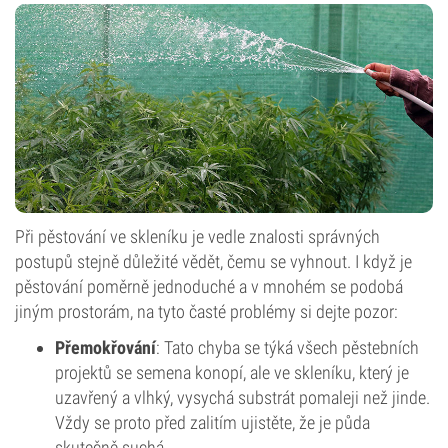
Při pěstování ve skleníku je vedle znalosti správných
postupů stejně důležité vědět, čemu se vyhnout. I když je
pěstování poměrně jednoduché a v mnohém se podobá
jiným prostorám, na tyto časté problémy si dejte pozor:
Přemokřování
: Tato chyba se týká všech pěstebních
projektů se semena konopí, ale ve skleníku, který je
uzavřený a vlhký, vysychá substrát pomaleji než jinde.
Vždy se proto před zalitím ujistěte, že je půda
skutečně suchá.