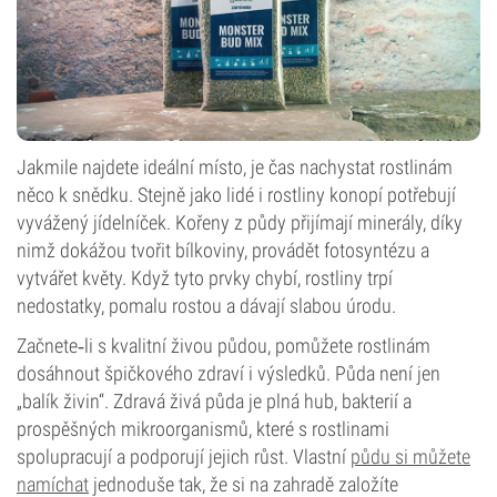
Jakmile najdete ideální místo, je čas nachystat rostlinám
něco k snědku. Stejně jako lidé i rostliny konopí potřebují
vyvážený jídelníček. Kořeny z půdy přijímají minerály, díky
nimž dokážou tvořit bílkoviny, provádět fotosyntézu a
vytvářet květy. Když tyto prvky chybí, rostliny trpí
nedostatky, pomalu rostou a dávají slabou úrodu.
Začnete‑li s kvalitní živou půdou, pomůžete rostlinám
dosáhnout špičkového zdraví i výsledků. Půda není jen
„balík živin“. Zdravá živá půda je plná hub, bakterií a
prospěšných mikroorganismů, které s rostlinami
spolupracují a podporují jejich růst. Vlastní
půdu si můžete
namíchat
jednoduše tak, že si na zahradě založíte