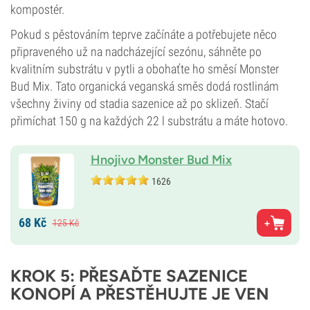
kompostér.
Pokud s pěstováním teprve začínáte a potřebujete něco
připraveného už na nadcházející sezónu, sáhněte po
kvalitním substrátu v pytli a obohaťte ho směsí Monster
Bud Mix. Tato organická veganská směs dodá rostlinám
všechny živiny od stadia sazenice až po sklizeň. Stačí
přimíchat 150 g na každých 22 l substrátu a máte hotovo.
Hnojivo Monster Bud Mix
1626
68
Kč
125
Kč
KROK 5: PŘESAĎTE SAZENICE
KONOPÍ A PŘESTĚHUJTE JE VEN