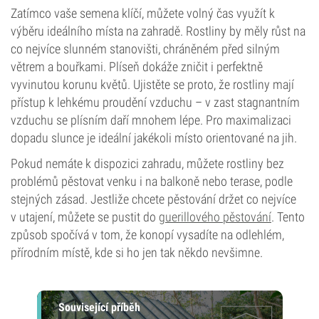
Zatímco vaše semena klíčí, můžete volný čas využít k
výběru ideálního místa na zahradě. Rostliny by měly růst na
co nejvíce slunném stanovišti, chráněném před silným
větrem a bouřkami. Plíseň dokáže zničit i perfektně
vyvinutou korunu květů. Ujistěte se proto, že rostliny mají
přístup k lehkému proudění vzduchu – v zast stagnantním
vzduchu se plísním daří mnohem lépe. Pro maximalizaci
dopadu slunce je ideální jakékoli místo orientované na jih.
Pokud nemáte k dispozici zahradu, můžete rostliny bez
problémů pěstovat venku i na balkoně nebo terase, podle
stejných zásad. Jestliže chcete pěstování držet co nejvíce
v utajení, můžete se pustit do
guerillového pěstování
. Tento
způsob spočívá v tom, že konopí vysadíte na odlehlém,
přírodním místě, kde si ho jen tak někdo nevšimne.
Související příběh