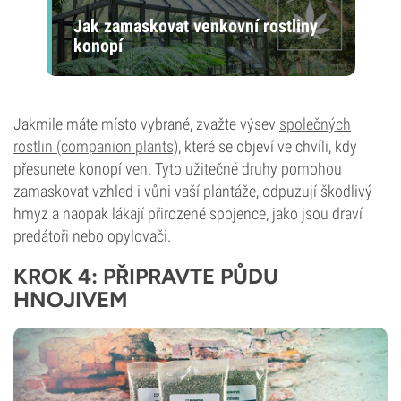
Jak zamaskovat venkovní rostliny
konopí
Jakmile máte místo vybrané, zvažte výsev
společných
rostlin (companion plants)
, které se objeví ve chvíli, kdy
přesunete konopí ven. Tyto užitečné druhy pomohou
zamaskovat vzhled i vůni vaší plantáže, odpuzují škodlivý
hmyz a naopak lákají přirozené spojence, jako jsou draví
predátoři nebo opylovači.
KROK 4: PŘIPRAVTE PŮDU
HNOJIVEM