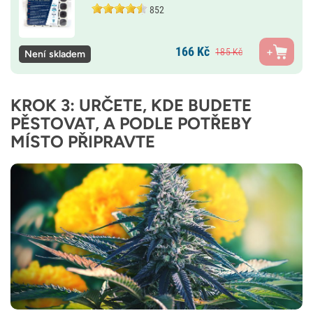
852
166
Kč
185
Kč
Není skladem
KROK 3: URČETE, KDE BUDETE
PĚSTOVAT, A PODLE POTŘEBY
MÍSTO PŘIPRAVTE