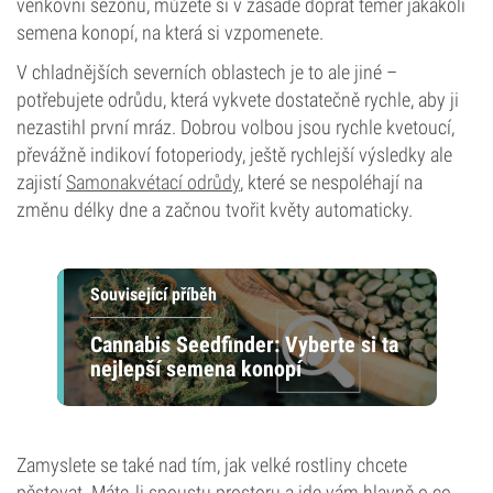
venkovní sezónu, můžete si v zásadě dopřát téměř jakákoli
semena konopí, na která si vzpomenete.
V chladnějších severních oblastech je to ale jiné –
potřebujete odrůdu, která vykvete dostatečně rychle, aby ji
nezastihl první mráz. Dobrou volbou jsou rychle kvetoucí,
převážně indikoví fotoperiody, ještě rychlejší výsledky ale
zajistí
Samonakvétací odrůdy
, které se nespoléhají na
změnu délky dne a začnou tvořit květy automaticky.
Související příběh
Cannabis Seedfinder: Vyberte si ta
nejlepší semena konopí
Zamyslete se také nad tím, jak velké rostliny chcete
pěstovat. Máte‑li spoustu prostoru a jde vám hlavně o co