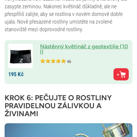
zasypte zeminou. Nakonec květináč důkladně, ale ne
přespříliš zalijte, aby se rostlina v novém domově dobře
ujala. Nově přesazené rostliny umístěte na zvolené
stanoviště mezi doprovodné rostliny.
Nástěnný květináč z geotextilie (10
l)
46
195
Kč
KROK 6: PEČUJTE O ROSTLINY
PRAVIDELNOU ZÁLIVKOU A
ŽIVINAMI