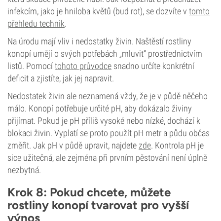
infekcím, jako je hniloba květů (bud rot), se dozvíte v
tomto
přehledu technik
.
Na úrodu mají vliv i nedostatky živin. Naštěstí rostliny
konopí umějí o svých potřebách „mluvit“ prostřednictvím
listů. Pomocí
tohoto průvodce
snadno určíte konkrétní
deficit a zjistíte, jak jej napravit.
Nedostatek živin ale neznamená vždy, že je v půdě něčeho
málo. Konopí potřebuje určité pH, aby dokázalo živiny
přijímat. Pokud je pH příliš vysoké nebo nízké, dochází k
blokaci živin. Vyplatí se proto použít pH metr a půdu občas
změřit. Jak pH v půdě upravit, najdete
zde
. Kontrola pH je
sice užitečná, ale zejména při prvním pěstování není úplně
nezbytná.
Krok 8: Pokud chcete, můžete
rostliny konopí tvarovat pro vyšší
výnos