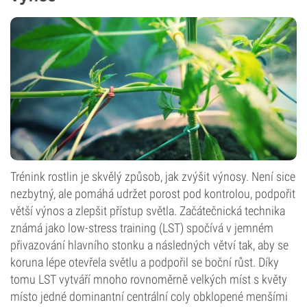
Trénink rostlin je skvělý způsob, jak zvýšit výnosy. Není sice
nezbytný, ale pomáhá udržet porost pod kontrolou, podpořit
větší výnos a zlepšit přístup světla. Začátečnická technika
známá jako low-stress training (LST) spočívá v jemném
přivazování hlavního stonku a následných větví tak, aby se
koruna lépe otevřela světlu a podpořil se boční růst. Díky
tomu LST vytváří mnoho rovnoměrně velkých míst s květy
místo jedné dominantní centrální coly obklopené menšími