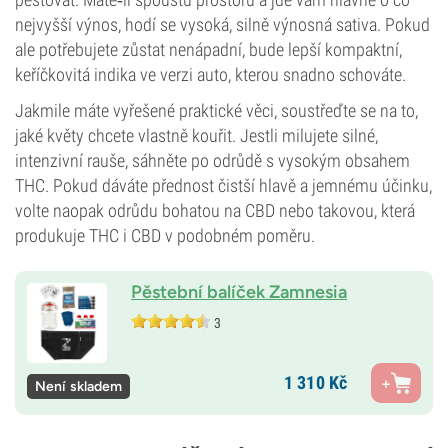
nejvyšší výnos, hodí se vysoká, silně výnosná sativa. Pokud
ale potřebujete zůstat nenápadní, bude lepší kompaktní,
keříčkovitá indika ve verzi auto, kterou snadno schováte.
Jakmile máte vyřešené praktické věci, soustřeďte se na to,
jaké květy chcete vlastně kouřit. Jestli milujete silné,
intenzivní rauše, sáhněte po odrůdě s vysokým obsahem
THC. Pokud dáváte přednost čistší hlavě a jemnému účinku,
volte naopak odrůdu bohatou na CBD nebo takovou, která
produkuje THC i CBD v podobném poměru.
Pěstební balíček Zamnesia
3
1 310
Kč
Není skladem