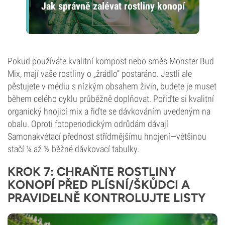
Jak správně zalévat rostliny konopí
Pokud používáte kvalitní kompost nebo směs Monster Bud
Mix, mají vaše rostliny o „žrádlo“ postaráno. Jestli ale
pěstujete v médiu s nízkým obsahem živin, budete je muset
během celého cyklu průběžně doplňovat. Pořiďte si kvalitní
organický hnojicí mix a řiďte se dávkováním uvedeným na
obalu. Oproti fotoperiodickým odrůdám dávají
Samonakvétací přednost střídmějšímu hnojení—většinou
stačí ¼ až ½ běžné dávkovací tabulky.
KROK 7: CHRAŇTE ROSTLINY
KONOPÍ PŘED PLÍSNÍ/ŠKŮDCI A
PRAVIDELNĚ KONTROLUJTE LISTY