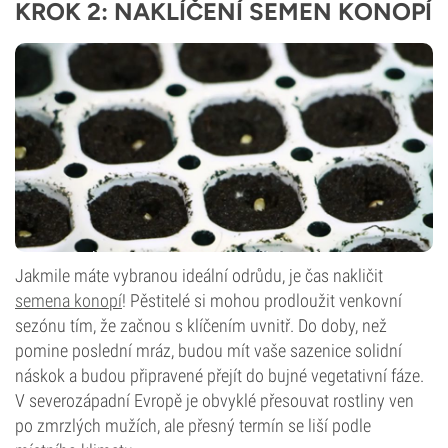
KROK 2: NAKLÍČENÍ SEMEN KONOPÍ
Jakmile máte vybranou ideální odrůdu, je čas nakličit
semena konopí
! Pěstitelé si mohou prodloužit venkovní
sezónu tím, že začnou s klíčením uvnitř. Do doby, než
pomine poslední mráz, budou mít vaše sazenice solidní
náskok a budou připravené přejít do bujné vegetativní fáze.
V severozápadní Evropě je obvyklé přesouvat rostliny ven
po zmrzlých mužích, ale přesný termín se liší podle