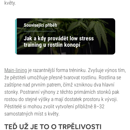
květy.
Související příběh
Jak a kdy provádět low stress
training u rostlin konopí
Main-lining
je razantnější forma tréninku. Zvyšuje výnos tím,
že pěstiteli umožňuje přesně tvarovat rostlinu. Rostlina se
zaštípne nad prvním patrem, čímž vzniknou dva hlavní
stonky. Postranní výhony z těchto primárních stonků pak
rostou do stejné výšky a mají dostatek prostoru k vývoji.
Pěstitelé si mohou zvolit vytvoření přibližně 8–32
samostatných míst s květy.
TEĎ UŽ JE TO O TRPĚLIVOSTI