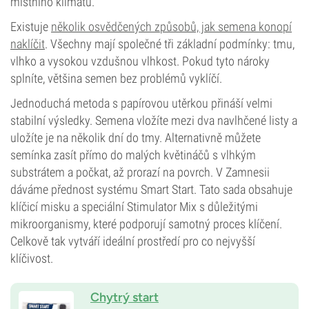
místního klimatu.
Existuje
několik osvědčených způsobů, jak semena konopí
naklíčit
. Všechny mají společné tři základní podmínky: tmu,
vlhko a vysokou vzdušnou vlhkost. Pokud tyto nároky
splníte, většina semen bez problémů vyklíčí.
Jednoduchá metoda s papírovou utěrkou přináší velmi
stabilní výsledky. Semena vložíte mezi dva navlhčené listy a
uložíte je na několik dní do tmy. Alternativně můžete
semínka zasít přímo do malých květináčů s vlhkým
substrátem a počkat, až prorazí na povrch. V Zamnesii
dáváme přednost systému Smart Start. Tato sada obsahuje
klíčicí misku a speciální Stimulator Mix s důležitými
mikroorganismy, které podporují samotný proces klíčení.
Celkově tak vytváří ideální prostředí pro co nejvyšší
klíčivost.
Chytrý start