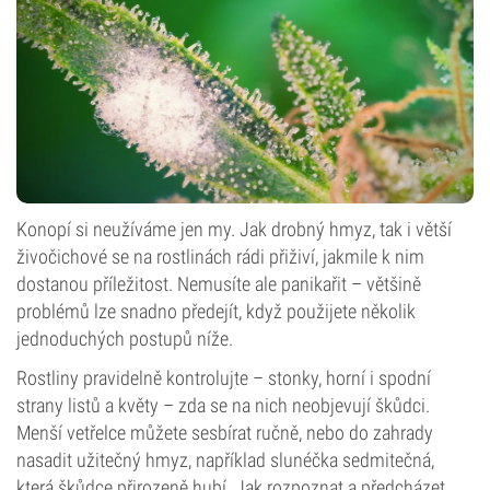
Konopí si neužíváme jen my. Jak drobný hmyz, tak i větší
živočichové se na rostlinách rádi přiživí, jakmile k nim
dostanou příležitost. Nemusíte ale panikařit – většině
problémů lze snadno předejít, když použijete několik
jednoduchých postupů níže.
Rostliny pravidelně kontrolujte – stonky, horní i spodní
strany listů a květy – zda se na nich neobjevují škůdci.
Menší vetřelce můžete sesbírat ručně, nebo do zahrady
nasadit užitečný hmyz, například slunéčka sedmitečná,
která škůdce přirozeně hubí. Jak rozpoznat a předcházet