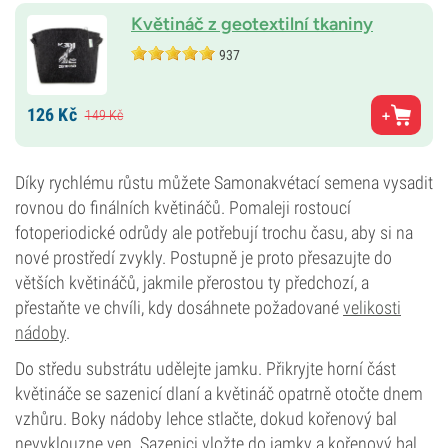
Květináč z geotextilní tkaniny
937
126
Kč
149
Kč
Díky rychlému růstu můžete Samonakvétací semena vysadit
rovnou do finálních květináčů. Pomaleji rostoucí
fotoperiodické odrůdy ale potřebují trochu času, aby si na
nové prostředí zvykly. Postupně je proto přesazujte do
větších květináčů, jakmile přerostou ty předchozí, a
přestaňte ve chvíli, kdy dosáhnete požadované
velikosti
nádoby
.
Do středu substrátu udělejte jamku. Přikryjte horní část
květináče se sazenicí dlaní a květináč opatrně otočte dnem
vzhůru. Boky nádoby lehce stlačte, dokud kořenový bal
nevyklouzne ven. Sazenici vložte do jamky a kořenový bal