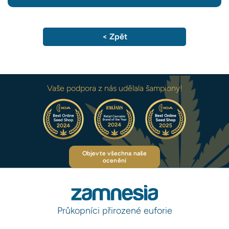
< Zpět
Vaše podpora z nás udělala šampiony!
Objevte všechna naše
ocenění
Průkopníci přirozené euforie