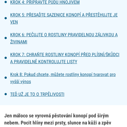
KROK 4: PŘIPRAVTE PŮDU HNOJIVEM
KROK 5: PŘESAĎTE SAZENICE KONOPÍ A PŘESTĚHUJTE JE
VEN
KROK 6: PEČUJTE O ROSTLINY PRAVIDELNOU ZÁLIVKOU A
ŽIVINAMI
KROK 7: CHRAŇTE ROSTLINY KONOPÍ PŘED PLÍSNÍ/ŠKŮDCI
A PRAVIDELNĚ KONTROLUJTE LISTY
Krok 8: Pokud chcete, můžete rostliny konopí tvarovat pro
vyšší výnos
TEĎ UŽ JE TO O TRPĚLIVOSTI
Jen máloco se vyrovná pěstování konopí pod širým
nebem. Pocit hlíny mezi prsty, slunce na kůži a zpěv