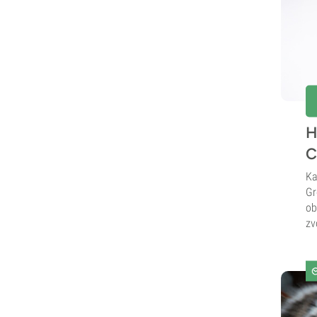
H
C
Ka
Gr
ob
zv