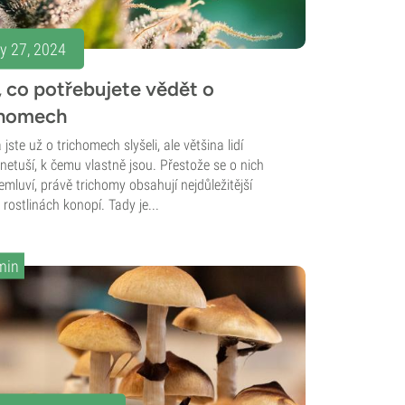
y 27, 2024
 co potřebujete vědět o
chomech
jste už o trichomech slyšeli, ale většina lidí
netuší, k čemu vlastně jsou. Přestože se o nich
mluví, právě trichomy obsahují nejdůležitější
 rostlinách konopí. Tady je...
min