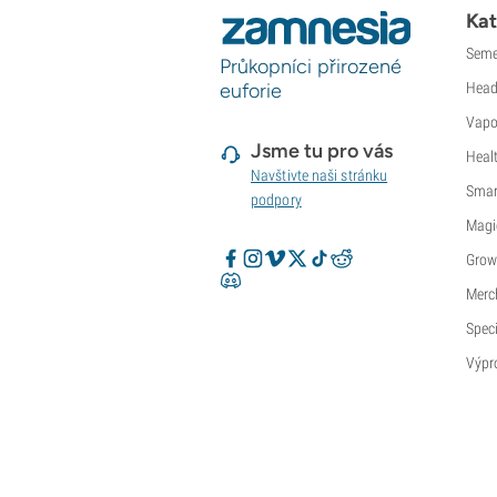
Kat
Seme
Průkopníci přirozené
euforie
Head
Vapo
Jsme tu pro vás
Heal
Navštivte naši stránku
Smar
podpory
Magi
Grow
Merc
Speci
Výpr