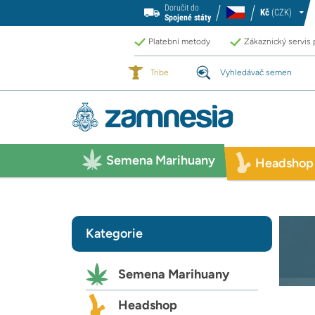
Doručit do
Kč
(CZK)
Spojené státy
Platební metody
Zákaznický servis
Tribe
Vyhledávač semen
Semena Marihuany
Headshop
Kategorie
Semena Marihuany
Headshop