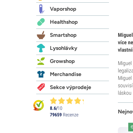
Vaporshop
Healthshop
Smartshop
Miguel
více n
Lysohlávky
vlastn
Growshop
Miguel 
legaliz
Merchandise
Miguel 
souvisí
Sekce výprodeje
láskou 
8.6/
10
Nejno
79659
Recenze