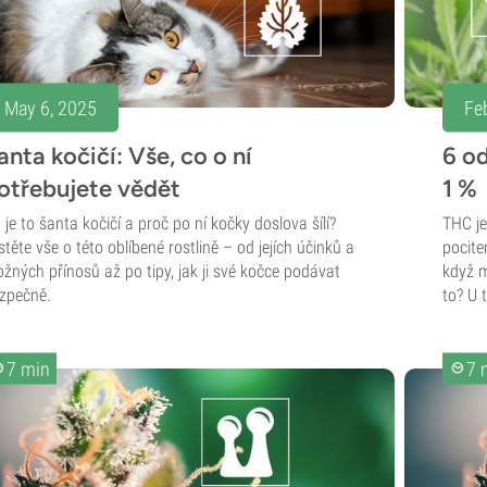
May 6, 2025
Fe
anta kočičí: Vše, co o ní
6 o
otřebujete vědět
1 %
 je to šanta kočičí a proč po ní kočky doslova šílí?
THC je
istěte vše o této oblíbené rostlině – od jejích účinků a
pocite
žných přínosů až po tipy, jak ji své kočce podávat
když m
zpečně.
to? U 
7 min
7 