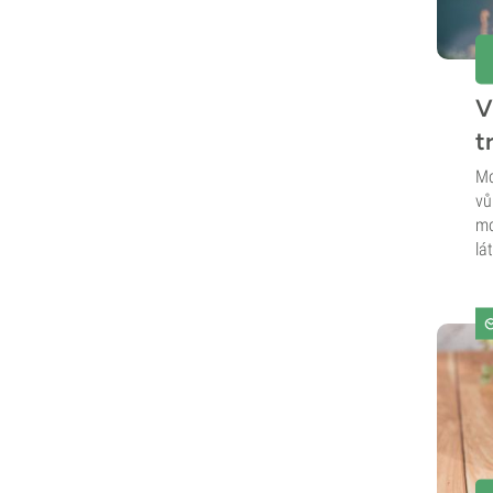
V
t
Mo
vů
mo
lá