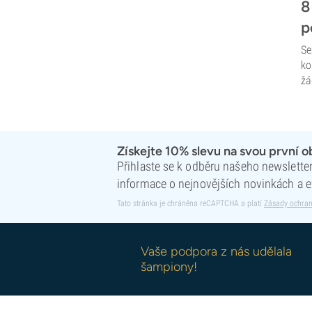
8
p
Se
ko
žá
Získejte 10% slevu na svou první 
Přihlaste se k odběru našeho newsletteru
informace o nejnovějších novinkách a e
Tato stránka je chráněna reCAPTCHA a platí
Zásady ochran
Vaše podpora z nás udělala
šampiony!