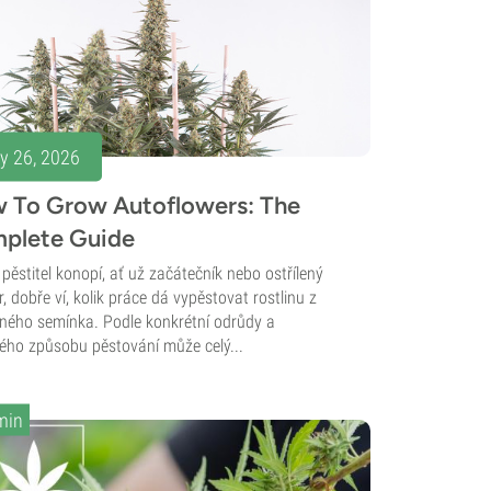
y 26, 2026
 To Grow Autoflowers: The
plete Guide
pěstitel konopí, ať už začátečník nebo ostřílený
, dobře ví, kolik práce dá vypěstovat rostlinu z
ného semínka. Podle konkrétní odrůdy a
ého způsobu pěstování může celý...
min