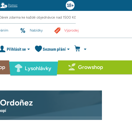
Pomoc
Dárek zdarma ke každé objednávce nad 1500 Kč
váním
Nabídky
Výprodej
Přihlásit se
Seznam přání
op
Growshop
Lysohlávky
 Ordoñez
nopí