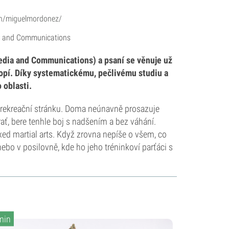
in/miguelmordonez/
a and Communications
dia and Communications) a psaní se věnuje už
nopí. Díky systematickému, pečlivému studiu a
 oblasti.
tak rekreační stránku. Doma neúnavně prosazuje
rať, bere tenhle boj s nadšením a bez váhání.
ed martial arts. Když zrovna nepíše o všem, co
nebo v posilovně, kde ho jeho tréninkoví parťáci s
min