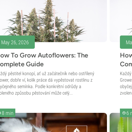
May 26, 2026
Ma
ow To Grow Autoflowers: The
How
omplete Guide
Com
ždý pěstitel konopí, ať už začátečník nebo ostřílený
Každý 
ower, dobře ví, kolik práce dá vypěstovat rostlinu z
Grower
yčejného semínka. Podle konkrétní odrůdy a
obyčej
oleného způsobu pěstování může celý...
zvolen
8 min
6 