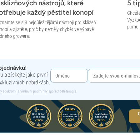
 sklizňových nástrojů, které
5 ti
otřebuje každý pěstitel konopí
Chcete
Vyzkou
znamte se s 8 nejdůležitějšími nástroji pro sklizeň
pomoh
nopí a zjistěte, proč by neměly chybět ve výbavě
dného growera.
objednávku!
 a získejte jako první
xkluzivních nabídkách.
y soukromí
a
Smluvní podmínky
společnosti Google.