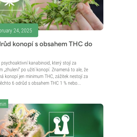
bruary 24, 2025
drůd konopí s obsahem THC do
 psychoaktivní kanabinoid, který stojí za
m „zhulení“ po užití konopí. Znamená to ale, že
á konopí jen minimum THC, zážitek nestojí za
těchto 6 odrůd s obsahem THC 1 % nebo...
min