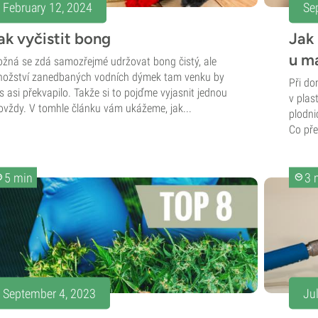
February 12, 2024
Se
ak vyčistit bong
Jak
u m
žná se zdá samozřejmé udržovat bong čistý, ale
ožství zanedbaných vodních dýmek tam venku by
Při do
s asi překvapilo. Takže si to pojďme vyjasnit jednou
v plas
ovždy. V tomhle článku vám ukážeme, jak...
plodni
Co přes
5 min
3 
September 4, 2023
Jul