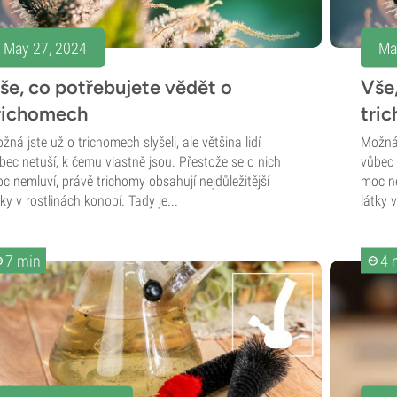
May 27, 2024
Ma
še, co potřebujete vědět o
Vše,
richomech
tri
žná jste už o trichomech slyšeli, ale většina lidí
Možná 
bec netuší, k čemu vlastně jsou. Přestože se o nich
vůbec 
c nemluví, právě trichomy obsahují nejdůležitější
moc ne
tky v rostlinách konopí. Tady je...
látky v
7 min
4 