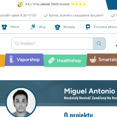
8.6 z 10 na základě 79659 recenze
 pondělí–pátek 8:30–17:00
Rychlé, diskrétní a bezplatné doručení!
Merch
Blog
Recepty
Průvodce pěsto
Vaporshop
Smartsh
Healthshop
Miguel Antonio
Nezávislý Novinář Zaměřený Na Ko
O projektu