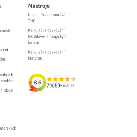
a
Nástroje
Kalkulačka odbourávání
THC
Kalkulačka dávkování
čnosti
lysohlávek a magických
lanýžů
učení
Kalkulačka dávkování
kratomu
dní
osobních
 cookies
8.6
79659
Recenze
ní zboží
utorských