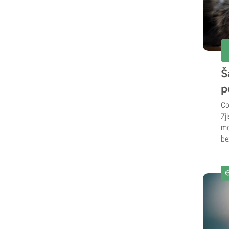
Š
p
Co
Zj
mo
be