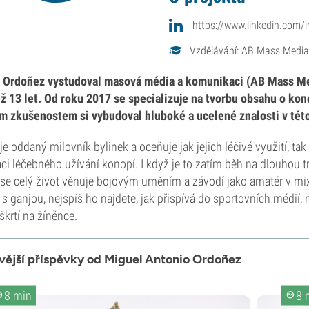
https://www.linkedin.com/
Vzdělávání: AB Mass Medi
 Ordoñez vystudoval masová média a komunikaci (AB Mass Me
ež 13 let. Od roku 2017 se specializuje na tvorbu obsahu o ko
ím zkušenostem si vybudoval hluboké a ucelené znalosti v této
je oddaný milovník bylinek a oceňuje jak jejich léčivé využití, 
aci léčebného užívání konopí. I když je to zatím běh na dlouhou t
se celý život věnuje bojovým uměním a závodí jako amatér v mix
 s ganjou, nejspíš ho najdete, jak přispívá do sportovních médií, 
škrtí na žíněnce.
vější příspěvky od Miguel Antonio Ordoñez
8 min
8 