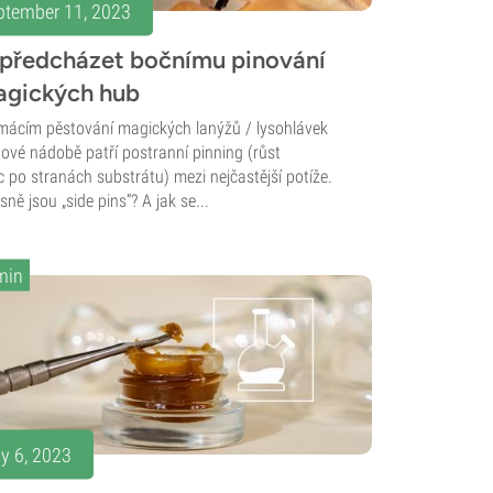
ptember 11, 2023
 předcházet bočnímu pinování
agických hub
mácím pěstování magických lanýžů / lysohlávek
tové nádobě patří postranní pinning (růst
c po stranách substrátu) mezi nejčastější potíže.
ně jsou „side pins“? A jak se...
min
y 6, 2023