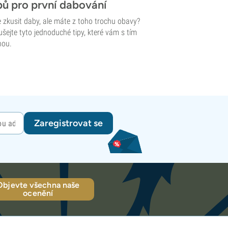
pů pro první dabování
 zkusit daby, ale máte z toho trochu obavy?
šejte tyto jednoduché tipy, které vám s tím
ou.
Zaregistrovat se
Objevte všechna naše
ocenění