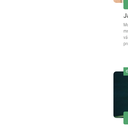
J
Mo
mn
vá
pr