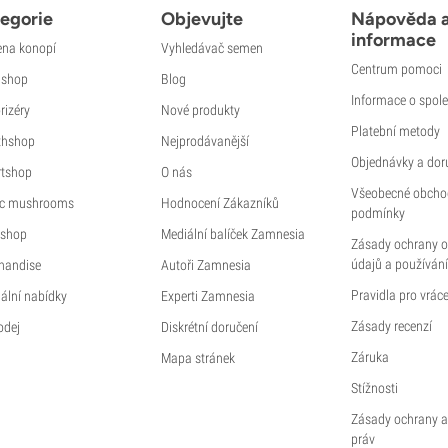
egorie
Objevujte
Nápověda 
informace
na konopí
Vyhledávač semen
Centrum pomoci
shop
Blog
Informace o spole
rizéry
Nové produkty
Platební metody
thshop
Nejprodávanější
Objednávky a dor
tshop
O nás
Všeobecné obcho
c mushrooms
Hodnocení Zákazníků
podmínky
shop
Mediální balíček Zamnesia
Zásady ochrany 
údajů a používání
handise
Autoři Zamnesia
Pravidla pro vráce
ální nabídky
Experti Zamnesia
Zásady recenzí
odej
Diskrétní doručení
Záruka
Mapa stránek
Stížnosti
Zásady ochrany a
práv