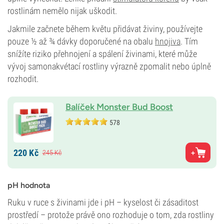
rostlinám nemělo nijak uškodit.
Jakmile začnete během květu přidávat živiny, používejte
pouze ½ až ¾ dávky doporučené na obalu
hnojiva
. Tím
snížíte riziko přehnojení a spálení živinami, které může
vývoj samonakvétací rostliny výrazně zpomalit nebo úplně
rozhodit.
Balíček Monster Bud Boost
578
220
Kč
245
Kč
pH hodnota
Ruku v ruce s živinami jde i pH – kyselost či zásaditost
prostředí – protože právě ono rozhoduje o tom, zda rostliny