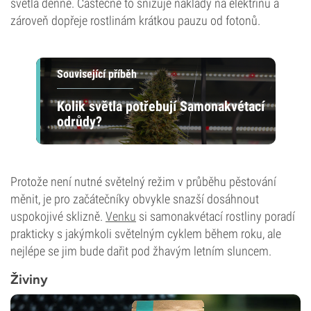
světla denně. Částečně to snižuje náklady na elektřinu a
zároveň dopřeje rostlinám krátkou pauzu od fotonů.
Související příběh
Kolik světla potřebují Samonakvétací
odrůdy?
Protože není nutné světelný režim v průběhu pěstování
měnit, je pro začátečníky obvykle snazší dosáhnout
uspokojivé sklizně.
Venku
si samonakvétací rostliny poradí
prakticky s jakýmkoli světelným cyklem během roku, ale
nejlépe se jim bude dařit pod žhavým letním sluncem.
Živiny