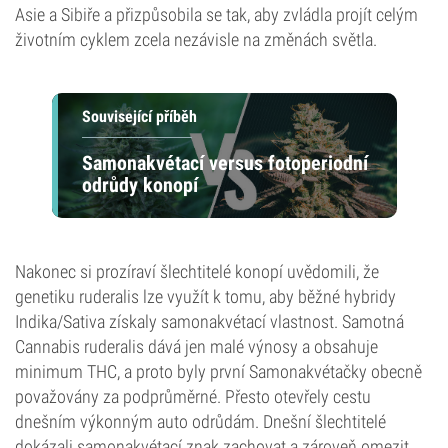
Asie a Sibiře a přizpůsobila se tak, aby zvládla projít celým
životním cyklem zcela nezávisle na změnách světla.
Související příběh
Samonakvétací versus fotoperiodní
odrůdy konopí
Nakonec si prozíraví šlechtitelé konopí uvědomili, že
genetiku ruderalis lze využít k tomu, aby běžné hybridy
Indika/Sativa získaly samonakvétací vlastnost. Samotná
Cannabis ruderalis dává jen malé výnosy a obsahuje
minimum THC, a proto byly první Samonakvétačky obecně
považovány za podprůměrné. Přesto otevřely cestu
dnešním výkonným auto odrůdám. Dnešní šlechtitelé
dokázali samonakvétací znak zachovat a zároveň omezit