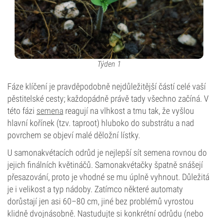
Týden 1
Fáze klíčení je pravděpodobně nejdůležitější částí celé vaší
pěstitelské cesty; každopádně právě tady všechno začíná. V
této fázi
semena
reagují na vlhkost a tmu tak, že vyšlou
hlavní kořínek (tzv. taproot) hluboko do substrátu a nad
povrchem se objeví malé děložní lístky.
U samonakvétacích odrůd je nejlepší sít semena rovnou do
jejich finálních květináčů. Samonakvétačky špatně snášejí
přesazování, proto je vhodné se mu úplně vyhnout. Důležitá
je i velikost a typ nádoby. Zatímco některé automaty
dorůstají jen asi 60–80 cm, jiné bez problémů vyrostou
klidně dvojnásobně. Nastudujte si konkrétní odrůdu (nebo