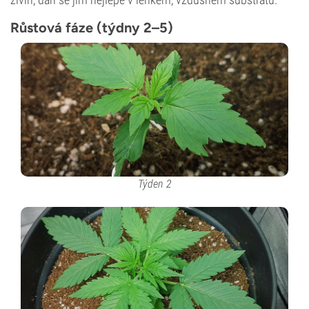
Růstová fáze (týdny 2–5)
Týden 2