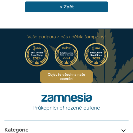
< Zpět
Vaše podpora z nás udělala šampiony!
Objevte všechna naše
ocenění
Průkopníci přirozené euforie
Kategorie