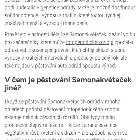
podíl ruderalis v genetice odrůdy, takže je možné dosáhnout
solidní potence i výnosu z rostlin, které rostou rychleji,
zůstávají menší a vyžadují méně péče.
Právě tyto vlastnosti dělají ze Samonakvétaček ideální volbu
pro začátečníky, které může
fotoperiodické konopí
zpočátku
odrazovat. Zkušenější groweři, kteří chtějí sklízet slušné
výnosy v krátkých intervalech a prakticky po celý rok, ale
také najdou v pěstování auto odrůd spoustu výhod.
V čem je pěstování Samonakvétaček
jiné?
I když se pěstování Samonakvétacích odrůd v mnoha
ohledech podobá pěstování fotoperiodického konopí,
existuje několik zásadních rozdílů. Oba typy rostlin
procházejí stejnými fázemi – klíčení a rané sazenice,
vegetativní růst, kvetení a sklizeň – ale způsob, jakým se