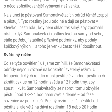
o něco sofistikovanější vybavení než venku.
Na slunci je pěstování Samonakvétacích odrůd téměř „zapoj
a pěstuj“. Tyto rostliny jsou odolné a dají se pěstovat v
kterékoli části roku, kdy není chlad tak silný, aby zpomalil
růst. I když Samonakvétací rostliny kvetou samy od sebe,
stále potřebují stabilně příznivé podmínky, aby podaly
špičkový výkon – a toho je venku často těžší dosáhnout.
Světelný režim
Co se týče osvětlení, už jsme zmínili, že Samonakvétací
odrůdy nejsou vázané na konkrétní světelný režim. U
fotoperiodických rostlin musí pěstitelé v indoor pěstírnách
zkrátit cyklus na 12 hodin světla a 12 hodin tmy, aby
spustili květ. Samonakvétačky se naproti tomu obvykle
pěstují pod 18–24 hodinami světla denně – od fáze
sazenice až po sklizeň. Přesný režim se liší pěstitel od
pěstitele, ale většina dává rostlinám 18 nebo 20 hodin