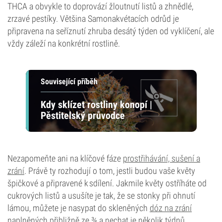
THCA a obvykle to doprovází žloutnutí listů a zhnědlé,
zrzavé pestíky. Většina Samonakvétacích odrůd je
připravena na seříznutí zhruba desátý týden od vyklíčení, ale
vždy záleží na konkrétní rostlině.
Související příběh
Kdy sklízet rostliny konopí |
Pěstitelský průvodce
Nezapomeňte ani na klíčové fáze
prostřihávání, sušení a
zrání
. Právě ty rozhodují o tom, jestli budou vaše květy
špičkové a připravené k sdílení. Jakmile květy ostříháte od
cukrových listů a usušíte je tak, že se stonky při ohnutí
lámou, můžete je nasypat do skleněných
dóz na zrání
naplněných přibližně ze ¾ a nechat je několik týdnů