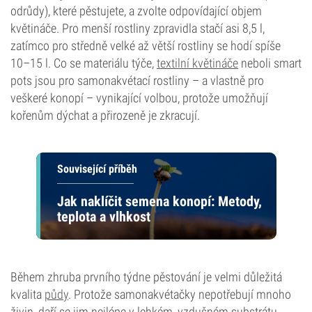
odrůdy), které pěstujete, a zvolte odpovídající objem
květináče. Pro menší rostliny zpravidla stačí asi 8,5 l,
zatímco pro středně velké až větší rostliny se hodí spíše
10–15 l. Co se materiálu týče,
textilní květináče
neboli smart
pots jsou pro samonakvétací rostliny – a vlastně pro
veškeré konopí – vynikající volbou, protože umožňují
kořenům dýchat a přirozeně je zkracují.
Související příběh
Jak naklíčit semena konopí: Metody,
teplota a vlhkost
Během zhruba prvního týdne pěstování je velmi důležitá
kvalita
půdy
. Protože samonakvétačky nepotřebují mnoho
živin, daří se jim nejlépe v lehkém, vzdušném substrátu.