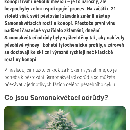
konopí trvat i několik měsíců – je to náročný, ale
bezpochyby velmi uspokojující proces. Na začátku 21.
století však svět pěstování zásadně změnil nástup
Samonakvétacích rostlin konopí. Přestože první vlnu
nadšení částečně vystřídalo zklamání, dnešní
Samonakvétací odrůdy byly vyšlechtěny tak, aby nabízely
působivé výnosy i bohaté fytochemické profily, a zároveň
se dostávají ke sklizni výrazně rychleji než klasické
rostliny konopí.
V následujícím textu si krok za krokem vysvětlíme, co je
potřeba k pěstování Samonakvétací odrůd a co můžete
očekávat v jednotlivých fázích celého pěstebního cyklu.
Co jsou Samonakvétací odrůdy?