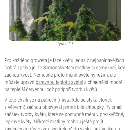
Týden 11
Pro každého growera je fáze květu jedna z nejnapínavějších.
Dobrá zpráva je, že Samonakvétací rostliny si samy určí, kdy
začnou kvést. Nemusíte proto měnit světelný režim, ale
můžete upravit
barevnou teplotu světel
z chladnější modré
na teplejší červenou, což podpoří tvorbu květů.
V této chvíli se na patrech (místa, kde se stýká stonek
s větvemi) začnou objevovat jemné bílé chloupky. Ty značí
začátek tvorby květů, které se postupně mění v pryskyřičné,
lepkavé květy. Některé rostliny mohou ještě projít
závěrečným růstovým „výstřelem“ do výšky, než veškerou