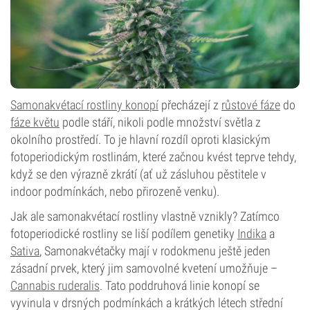
Samonakvétací rostliny konopí
přecházejí z
růstové fáze
do
fáze květu
podle stáří, nikoli podle množství světla z
okolního prostředí. To je hlavní rozdíl oproti klasickým
fotoperiodickým rostlinám, které začnou kvést teprve tehdy,
když se den výrazně zkrátí (ať už zásluhou pěstitele v
indoor podmínkách, nebo přirozeně venku).
Jak ale samonakvétací rostliny vlastně vznikly? Zatímco
fotoperiodické rostliny se liší podílem genetiky
Indika
a
Sativa
, Samonakvétačky mají v rodokmenu ještě jeden
zásadní prvek, který jim samovolné kvetení umožňuje –
Cannabis ruderalis
. Tato poddruhová linie konopí se
vyvinula v drsných podmínkách a krátkých létech střední