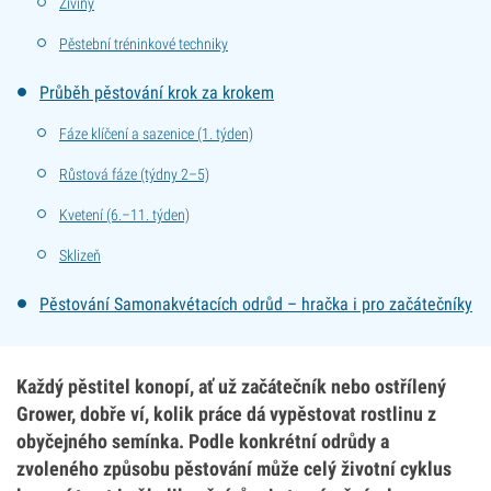
Živiny
Pěstební tréninkové techniky
Průběh pěstování krok za krokem
Fáze klíčení a sazenice (1. týden)
Růstová fáze (týdny 2–5)
Kvetení (6.–11. týden)
Sklizeň
Pěstování Samonakvétacích odrůd – hračka i pro začátečníky
Každý pěstitel konopí, ať už začátečník nebo ostřílený
Grower, dobře ví, kolik práce dá vypěstovat rostlinu z
obyčejného semínka. Podle konkrétní odrůdy a
zvoleného způsobu pěstování může celý životní cyklus