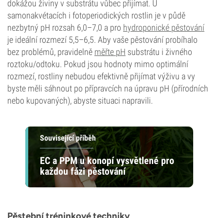
dokážou živiny v substrátu vůbec přijímat. U
samonakvétacích i fotoperiodických rostlin je v půdě
nezbytný pH rozsah 6,0–7,0 a pro
hydroponické pěstování
je ideální rozmezí 5,5–6,5. Aby vaše pěstování probíhalo
bez problémů, pravidelně
měřte pH
substrátu i živného
roztoku/odtoku. Pokud jsou hodnoty mimo optimální
rozmezí, rostliny nebudou efektivně přijímat výživu a vy
byste měli sáhnout po přípravcích na úpravu pH (přírodních
nebo kupovaných), abyste situaci napravili.
Související příběh
EC a PPM u konopí vysvětlené pro
každou fázi pěstování
Pěstební tréninkové techniky