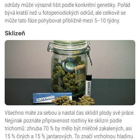
odrůdy může výrazně lišit podle konkrétní genetiky. Pořád
bývá kratší než u fotoperiodických odrůd, ale celkově se
může tato fáze pohybovat přibližně mezi 5–10 týdny.
Sklizeň
Všechno máte za sebou a nastal čas sklidit plody své práce.
Nejjinak poznáte připravenost rostliny ke sklizni podle
trichomů: zhruba 70 % by mělo být mléčně zakalených, asi
15 % čirých a 15 % jantarových. To značí vrcholnou hladinu