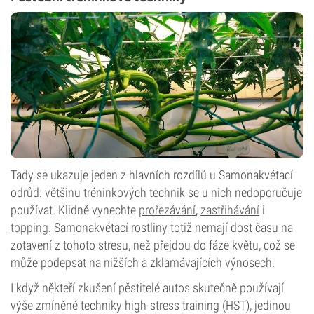
Tady se ukazuje jeden z hlavních rozdílů u Samonakvétací
odrůd: většinu tréninkových technik se u nich nedoporučuje
používat. Klidně vynechte
prořezávání
,
zastřihávání
i
topping
. Samonakvétací rostliny totiž nemají dost času na
zotavení z tohoto stresu, než přejdou do fáze květu, což se
může podepsat na nižších a zklamávajících výnosech.
I když někteří zkušení pěstitelé autos skutečně používají
výše zmíněné techniky high-stress training (HST), jedinou