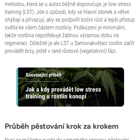
metodou, která se u autos běžně doporučuje, je low-stress
training (LST). Jde o způsob, kdy se hlavní stonek a větve
ohýbají a přivazují, aby se podpořil boční růst a lepší přístup
světla ke všem částem rostliny. Poškození je minimální,
takže rostlina nepotřebuje žádnou výraznou dobu na
regeneraci. Důležité je ale LST u Samonakvétací rostlin začít
provádět brzy, ještě v rané růstové (vegetativní) fázi.
Související příběh
Jak a kdy provádět low stress
training u rostlin konopí
Průběh pěstování krok za krokem
Nyní se můžeme pustit do samotného procesu pěstování.