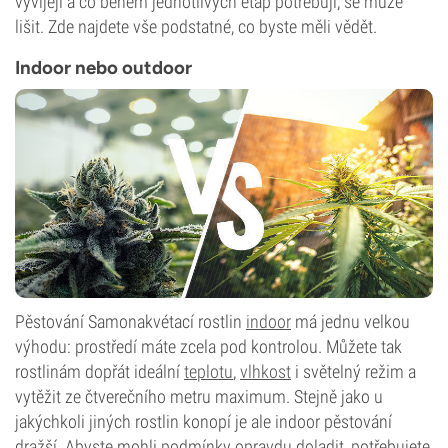
vyvíjejí a co během jednotlivých etap potřebují, se může
lišit. Zde najdete vše podstatné, co byste měli vědět.
Indoor nebo outdoor
Pěstování Samonakvétací rostlin
indoor
má jednu velkou
výhodu: prostředí máte zcela pod kontrolou. Můžete tak
rostlinám dopřát ideální
teplotu
,
vlhkost
i světelný režim a
vytěžit ze čtverečního metru maximum. Stejně jako u
jakýchkoli jiných rostlin konopí je ale indoor pěstování
dražší. Abyste mohli podmínky opravdu doladit, potřebujete