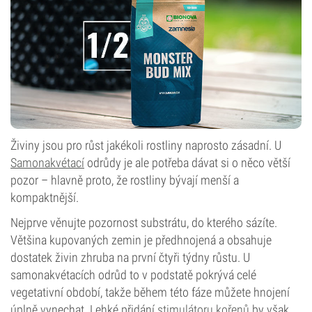
Živiny jsou pro růst jakékoli rostliny naprosto zásadní. U
Samonakvétací
odrůdy je ale potřeba dávat si o něco větší
pozor – hlavně proto, že rostliny bývají menší a
kompaktnější.
Nejprve věnujte pozornost substrátu, do kterého sázíte.
Většina kupovaných zemin je předhnojená a obsahuje
dostatek živin zhruba na první čtyři týdny růstu. U
samonakvétacích odrůd to v podstatě pokrývá celé
vegetativní období, takže během této fáze můžete hnojení
úplně vynechat. Lehké přidání
stimulátoru kořenů
by však