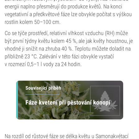
energii naplno přesměrují do produkce květů. Na konci
vegetativní a předkvětové fáze lze obvykle počítat s výškou
rostlin kolem 50–100 cm.
Co se týče prostředí, relativní vlhkost vzduchu (RH) může
být první týdny květu kolem 45 %, ale jak květy houstnou, je
vhodné ji snížit na zhruba 40 %. Teplotu můžete doladit na
přibližně 23 °C. Zalévání v této fázi obvykle vystačí
v rozmezí 0,5–1 l vody za 24 hodin.
Související příběh
Fáze kvetení při pěstování konopí
Na rozdíl od růstové fáze se délka květu u Samonakvétací