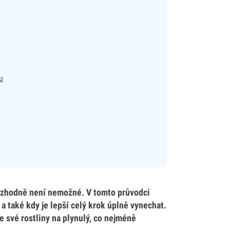
u
rozhodně není nemožné. V tomto průvodci
 a také kdy je lepší celý krok úplně vynechat.
e své rostliny na plynulý, co nejméně