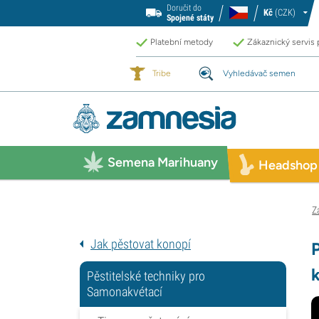
Doručit do
Kč
(CZK)
Spojené státy
Platební metody
Zákaznický servis
Tribe
Vyhledávač semen
Semena Marihuany
Headshop
Z
Jak pěstovat konopí
Pěstitelské techniky pro
Samonakvétací