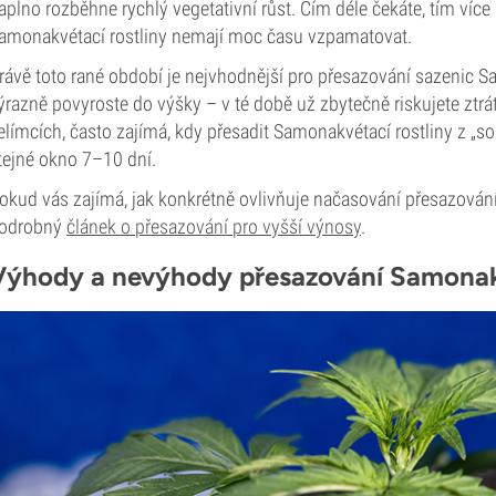
aplno rozběhne rychlý vegetativní růst. Čím déle čekáte, tím více
amonakvétací rostliny nemají moc času vzpamatovat.
rávě toto rané období je nejvhodnější pro přesazování sazenic Sa
ýrazně povyroste do výšky – v té době už zbytečně riskujete ztrát
elímcích, často zajímá, kdy přesadit Samonakvétací rostliny z „sol
tejné okno 7–10 dní.
okud vás zajímá, jak konkrétně ovlivňuje načasování přesazování 
odrobný
článek o přesazování pro vyšší výnosy
.
Výhody a nevýhody přesazování Samonakv