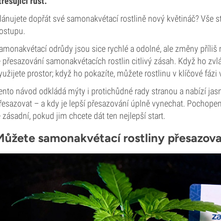
tresující růst.
lánujete dopřát své samonakvétací rostlině nový květináč? Vše 
ostupu.
amonakvétací odrůdy jsou sice rychlé a odolné, ale změny příliš n
e přesazování samonakvétacích rostlin citlivý zásah. Když ho zvl
yužijete prostor; když ho pokazíte, můžete rostlinu v klíčové fázi
ento návod odkládá mýty i protichůdné rady stranou a nabízí jasn
řesazovat – a kdy je lepší přesazování úplně vynechat. Pochop
e zásadní, pokud jim chcete dát ten nejlepší start.
Můžete samonakvétací rostliny přesazov