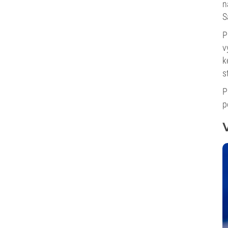
n
S
P
v
k
s
P
p