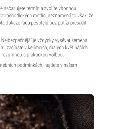
ě načasujete termín a zvolíte vhodnou
otoperiodických rostlin, neznamená to však, že
ta dokáže řada pěstitelů bez potíží přesadit
m. Nejbezpečnější je vždycky vysévat semena
u, začínáte v kelímcích, malých květináčích
e rozumnou a praktickou volbou.
ěstebních podmínkách, najdete v našem