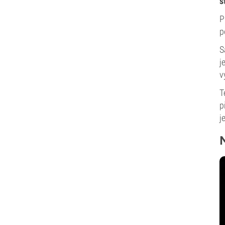
s
P
p
S
j
v
T
p
j