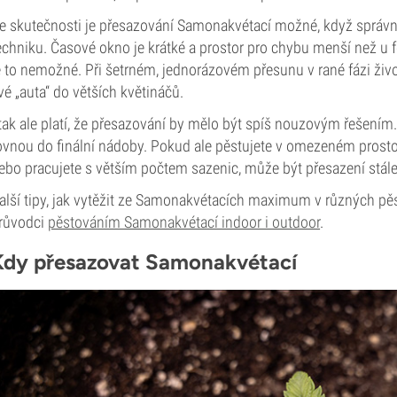
e skutečnosti je přesazování Samonakvétací možné, když správn
echniku. Časové okno je krátké a prostor pro chybu menší než u f
e to nemožné. Při šetrném, jednorázovém přesunu v rané fázi živo
vé „auta“ do větších květináčů.
 tak ale platí, že přesazování by mělo být spíš nouzovým řešení
ovnou do finální nádoby. Pokud ale pěstujete v omezeném prostor
ebo pracujete s větším počtem sazenic, může být přesazení stál
alší tipy, jak vytěžit ze Samonakvétacích maximum v různých p
růvodci
pěstováním Samonakvétací indoor i outdoor
.
Kdy přesazovat Samonakvétací