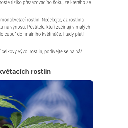
 roste riziko přesazovacího šoku, ze kterého se
monakvétací rostlin. Nečekejte, až rostlina
u na výnosu. Pěstitele, kteří začínají v malých
o cupu“ do finálního květináče. I tady platí
celkový vývoj rostlin, podívejte se na náš
étacích rostlin