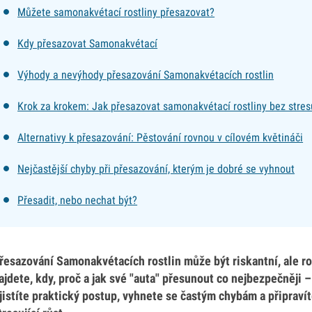
Můžete samonakvétací rostliny přesazovat?
Kdy přesazovat Samonakvétací
Výhody a nevýhody přesazování Samonakvétacích rostlin
Krok za krokem: Jak přesazovat samonakvétací rostliny bez stres
Alternativy k přesazování: Pěstování rovnou v cílovém květináči
Nejčastější chyby při přesazování, kterým je dobré se vyhnout
Přesadit, nebo nechat být?
řesazování Samonakvétacích rostlin může být riskantní, ale 
ajdete, kdy, proč a jak své "auta" přesunout co nejbezpečněji –
jistíte praktický postup, vyhnete se častým chybám a připravít