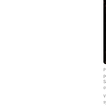
P
p
S
o
V
s