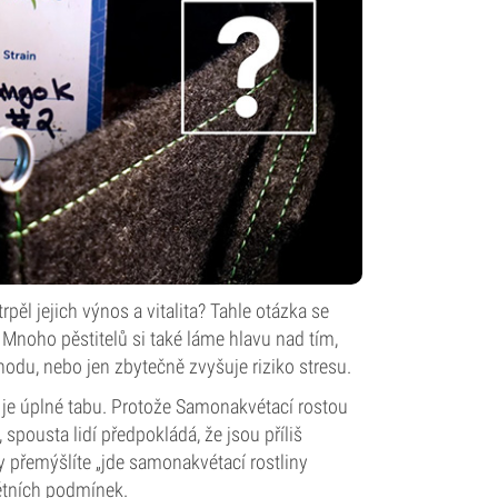
pěl jejich výnos a vitalita? Tahle otázka se
Mnoho pěstitelů si také láme hlavu nad tím,
odu, nebo jen zbytečně zvyšuje riziko stresu.
 je úplné tabu. Protože Samonakvétací rostou
 spousta lidí předpokládá, že jsou příliš
dy přemýšlíte „jde samonakvétací rostliny
étních podmínek.