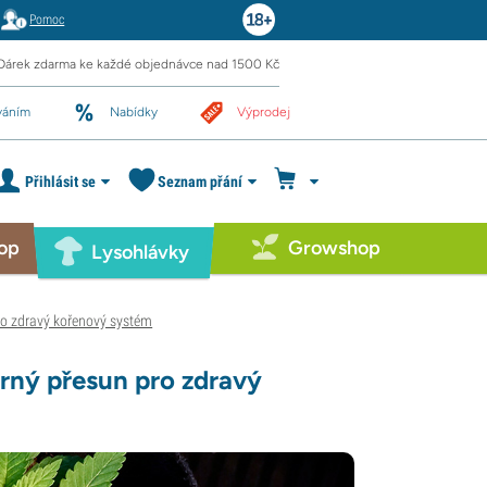
Pomoc
Dárek zdarma ke každé objednávce nad 1500 Kč
váním
Nabídky
Výprodej
Přihlásit se
Seznam přání
op
Growshop
Lysohlávky
ro zdravý kořenový systém
rný přesun pro zdravý