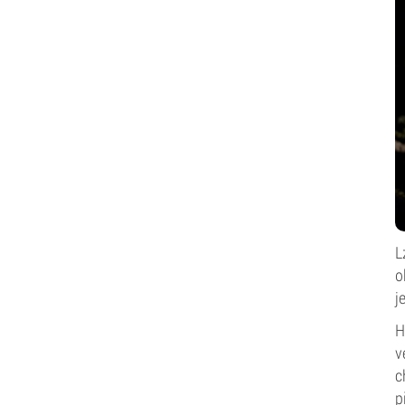
L
o
j
H
v
c
p