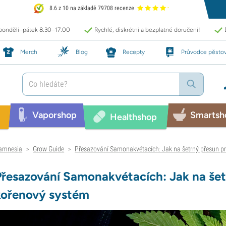
8.6 z 10 na základě 79708 recenze
 pondělí–pátek 8:30–17:00
Rychlé, diskrétní a bezplatné doručení!
Merch
Blog
Recepty
Průvodce pěsto
Vaporshop
Smartsh
Healthshop
amnesia
Grow Guide
Přesazování Samonakvétacích: Jak na šetrný přesun p
>
>
Přesazování Samonakvétacích: Jak na šet
kořenový systém