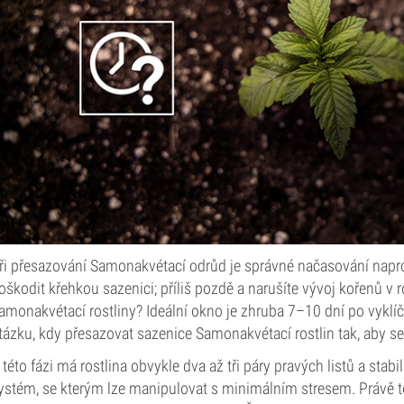
ři přesazování Samonakvétací odrůd je správné načasování naprost
oškodit křehkou sazenici; příliš pozdě a narušíte vývoj kořenů v r
amonakvétací rostliny? Ideální okno je zhruba 7–10 dní po vyklí
tázku, kdy přesazovat sazenice Samonakvétací rostlin tak, aby se 
 této fázi má rostlina obvykle dva až tři páry pravých listů a sta
ystém, se kterým lze manipulovat s minimálním stresem. Právě t