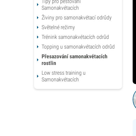
Tipy pro pěstování
Samonakvétacích
Živiny pro samonakvétací odrůdy
Světelné režimy
Trénink samonakvétacích odrůd
Topping u samonakvétacích odrůd
Přesazování samonakvétacích
rostlin
Low stress training u
Samonakvétacích