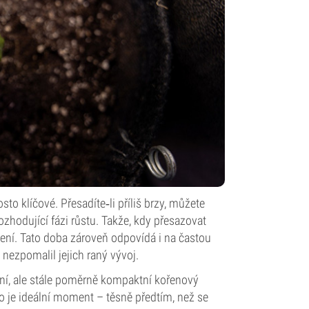
o klíčové. Přesadíte‑li příliš brzy, můžete
ozhodující fázi růstu. Takže, kdy přesazovat
čení. Tato doba zároveň odpovídá i na častou
nezpomalil jejich raný vývoj.
bilní, ale stále poměrně kompaktní kořenový
o je ideální moment – těsně předtím, než se