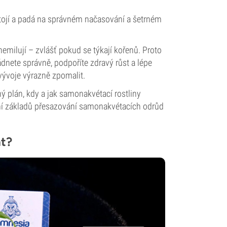
stojí a padá na správném načasování a šetrném
emilují – zvlášť pokud se týkají kořenů. Proto
ádnete správně, podpoříte zdravý růst a lépe
 vývoje výrazně zpomalit.
ý plán, kdy a jak samonakvétací rostliny
ení základů přesazování samonakvétacích odrůd
at?