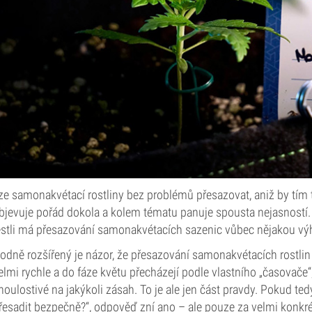
ze samonakvétací rostliny bez problémů přesazovat, aniž by tím tr
bjevuje pořád dokola a kolem tématu panuje spousta nejasností. 
estli má přesazování samonakvétacích sazenic vůbec nějakou výh
odně rozšířený je názor, že přesazování samonakvétacích rostlin
elmi rychle a do fáze květu přecházejí podle vlastního „časovače“,
houlostivé na jakýkoli zásah. To je ale jen část pravdy. Pokud te
řesadit bezpečně?“, odpověď zní ano – ale pouze za velmi konkr