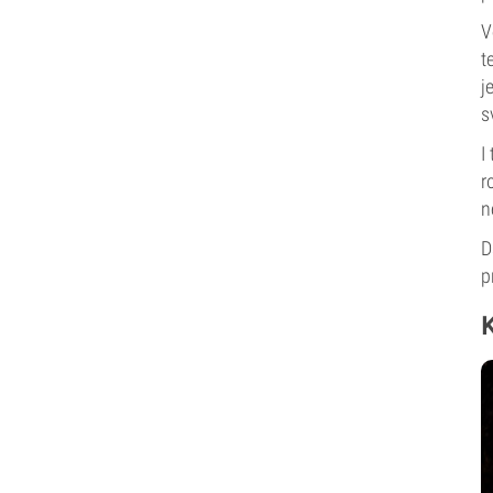
V
t
j
s
I
r
n
D
p