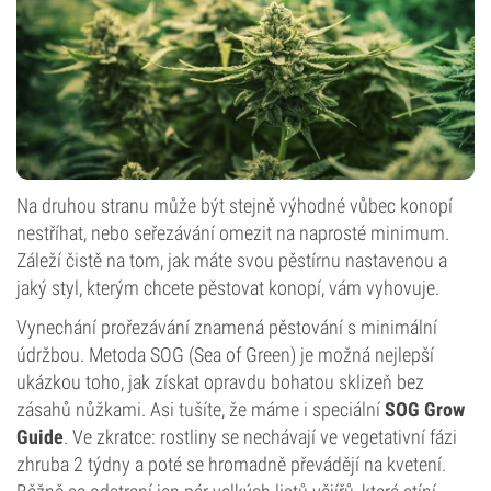
Na druhou stranu může být stejně výhodné vůbec konopí
nestříhat, nebo seřezávání omezit na naprosté minimum.
Záleží čistě na tom, jak máte svou pěstírnu nastavenou a
jaký styl, kterým chcete pěstovat konopí, vám vyhovuje.
Vynechání prořezávání znamená pěstování s minimální
údržbou. Metoda SOG (Sea of Green) je možná nejlepší
ukázkou toho, jak získat opravdu bohatou sklizeň bez
zásahů nůžkami. Asi tušíte, že máme i speciální
SOG Grow
Guide
. Ve zkratce: rostliny se nechávají ve vegetativní fázi
zhruba 2 týdny a poté se hromadně převádějí na kvetení.