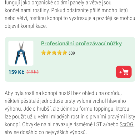
fungují jako organické solární panely a větve jsou
končetinami rostliny. Pokud odstraníte příliš mnoho listů
nebo větví, rostlinu konopí to vystresuje a později se mohou
objevit komplikace.
Profesionální prořezávací nůžky
609
159
Kč
319
Kč
Aby byla rostlina konopí hustší bez ohledu na odrůdu,
někteří pěstitelé jednoduše prsty vylomí vrchol hlavního
výhonu. Jde o hrubší, ale
účinnou formu topping
u, kterou
lze použít už u velmi mladých rostlin s prvními pravými listy
konopí. Obvykle na ni navazuje 4směrné LST a/nebo
ScrOG
,
aby se dosáhlo co nejvyšších výnosů.