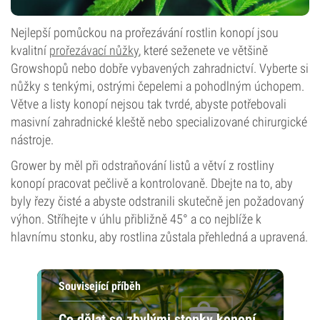
Nejlepší pomůckou na prořezávání rostlin konopí jsou
kvalitní
prořezávací nůžky
, které seženete ve většině
Growshopů nebo dobře vybavených zahradnictví. Vyberte si
nůžky s tenkými, ostrými čepelemi a pohodlným úchopem.
Větve a listy konopí nejsou tak tvrdé, abyste potřebovali
masivní zahradnické kleště nebo specializované chirurgické
nástroje.
Grower by měl při odstraňování listů a větví z rostliny
konopí pracovat pečlivě a kontrolovaně. Dbejte na to, aby
byly řezy čisté a abyste odstranili skutečně jen požadovaný
výhon. Stříhejte v úhlu přibližně 45° a co nejblíže k
hlavnímu stonku, aby rostlina zůstala přehledná a upravená.
Související příběh
Co dělat se zbylými stonky konopí