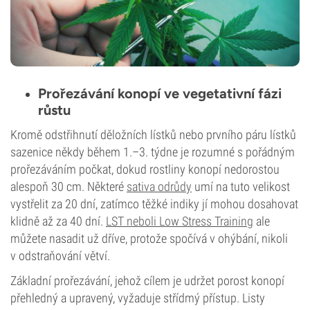
Prořezávání konopí ve vegetativní fázi
růstu
Kromě odstřihnutí děložních lístků nebo prvního páru lístků
sazenice někdy během 1.–3. týdne je rozumné s pořádným
prořezáváním počkat, dokud rostliny konopí nedorostou
alespoň 30 cm. Některé
sativa odrůdy
umí na tuto velikost
vystřelit za 20 dní, zatímco těžké indiky jí mohou dosahovat
klidně až za 40 dní.
LST neboli Low Stress Training
ale
můžete nasadit už dříve, protože spočívá v ohýbání, nikoli
v odstraňování větví.
Základní prořezávání, jehož cílem je udržet porost konopí
přehledný a upravený, vyžaduje střídmý přístup. Listy