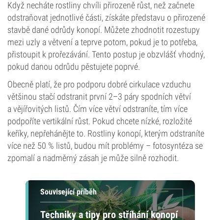
Když necháte rostliny chvíli přirozeně růst, než začnete
odstraňovat jednotlivé části, získáte představu o přirozené
stavbě dané odrůdy konopí. Můžete zhodnotit rozestupy
mezi uzly a větvení a teprve potom, pokud je to potřeba,
přistoupit k prořezávání. Tento postup je obzvlášť vhodný,
pokud danou odrůdu pěstujete poprvé.
Obecně platí, že pro podporu dobré cirkulace vzduchu
většinou stačí odstranit první 2–3 páry spodních větví
a vějířovitých listů. Čím více větví odstraníte, tím více
podpoříte vertikální růst. Pokud chcete nízké, rozložité
keříky, nepřehánějte to. Rostliny konopí, kterým odstraníte
více než 50 % listů, budou mít problémy – fotosyntéza se
zpomalí a nadměrný zásah je může silně rozhodit.
Související příběh
Techniky a tipy pro stříhání konopí