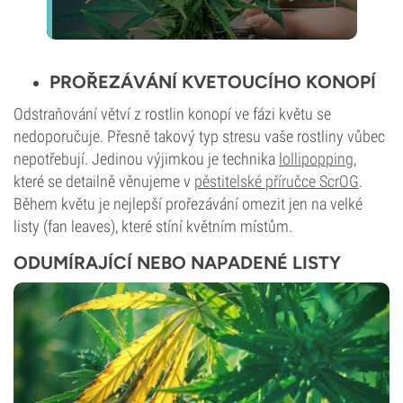
PROŘEZÁVÁNÍ KVETOUCÍHO KONOPÍ
Odstraňování větví z rostlin konopí ve fázi květu se
nedoporučuje. Přesně takový typ stresu vaše rostliny vůbec
nepotřebují. Jedinou výjimkou je technika
lollipopping
,
které se detailně věnujeme v
pěstitelské příručce ScrOG
.
Během květu je nejlepší prořezávání omezit jen na velké
listy (fan leaves), které stíní květním místům.
ODUMÍRAJÍCÍ NEBO NAPADENÉ LISTY