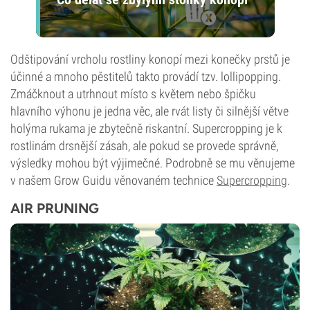
Odštipování vrcholu rostliny konopí mezi konečky prstů je
účinné a mnoho pěstitelů takto provádí tzv. lollipopping.
Zmáčknout a utrhnout místo s květem nebo špičku
hlavního výhonu je jedna věc, ale rvát listy či silnější větve
holýma rukama je zbytečně riskantní. Supercropping je k
rostlinám drsnější zásah, ale pokud se provede správně,
výsledky mohou být výjimečné. Podrobně se mu věnujeme
v našem Grow Guidu věnovaném technice
Supercropping
.
AIR PRUNING