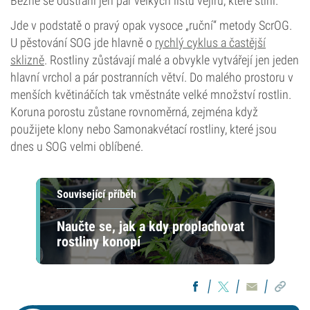
Běžně se odstraní jen pár velkých listů vějířů, které stíní.
Jde v podstatě o pravý opak vysoce „ruční“ metody ScrOG.
U pěstování SOG jde hlavně o
rychlý cyklus a častější
sklizně
. Rostliny zůstávají malé a obvykle vytvářejí jen jeden
hlavní vrchol a pár postranních větví. Do malého prostoru v
menších květináčích tak vměstnáte velké množství rostlin.
Koruna porostu zůstane rovnoměrná, zejména když
použijete klony nebo Samonakvétací rostliny, které jsou
dnes u SOG velmi oblíbené.
Související příběh
Naučte se, jak a kdy proplachovat
rostliny konopí