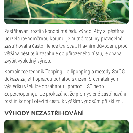
Zastřihávání rostlin konopí má řadu výhod. Aby si pěstírna
udržela rovnoměrnou korunu, je nutné rostliny pravidelně
zastřihovat a často i lehce tvarovat. Hlavním důvodem, proč
většina pěstitelů zasahuje do přirozeného růstu, je snaha
zvýšit výsledný výnos.
Kombinace technik Topping, Lollipopping a metody ScrOG
dokáže zajistit opravdu bohatou sklizeň. Srovnatelných
výsledků však lze dosáhnout i pomocí LST nebo
Supercroppingu. Je prokázáno, že promyšlené zastřihávání
rostlin konopí otevírá cestu k vyšším výnosům při sklizni.
VÝHODY NEZASTŘIHOVÁNÍ