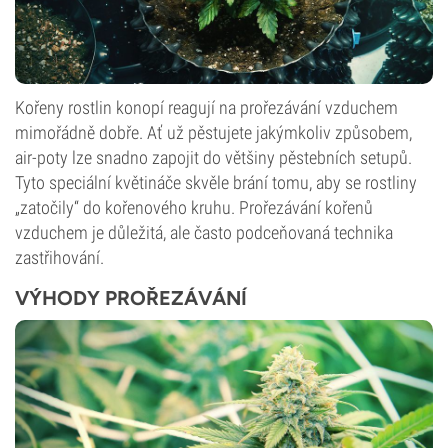
Kořeny rostlin konopí reagují na prořezávání vzduchem
mimořádně dobře. Ať už pěstujete jakýmkoliv způsobem,
air-poty lze snadno zapojit do většiny pěstebních setupů.
Tyto speciální květináče skvěle brání tomu, aby se rostliny
„zatočily“ do kořenového kruhu. Prořezávání kořenů
vzduchem je důležitá, ale často podceňovaná technika
zastřihování.
VÝHODY PROŘEZÁVÁNÍ