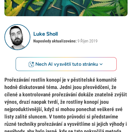
Luke Sholl
Naposledy aktualizováno:
9 Říjen 2019
Nech AI vysvětlí tuto stránku
Prořezávání rostlin konopí je v pěstitelské komunitě
hodně diskutované téma. Jedni jsou přesvědčeni, že
cílené a kontrolované prořezávání dokáže znatelně zvýšit
výnos, druzí naopak tvrdí, že rostliny konopí jsou
nejproduktivnější, když si mohou ponechat veškeré své
listy zalité sluncem. V tomto průvodci si představíme
různé techniky prořezávání a vysvětlíme si jejich výhody i
nevýhody, aby bylo jasné, kdy se tato pokročilá metoda